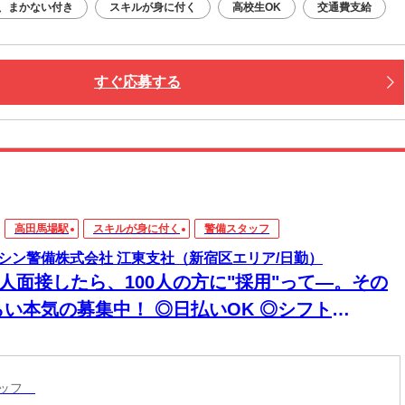
、まかない付き
スキルが身に付く
高校生OK
交通費支給
すぐ応募する
高田馬場駅
スキルが身に付く
警備スタッフ
シン警備株式会社 江東支社（新宿区エリア/日勤）
0人面接したら、100人の方に"採用"って―。その
らい本気の募集中！ ◎日払いOK ◎シフト
超"自由
タッフ