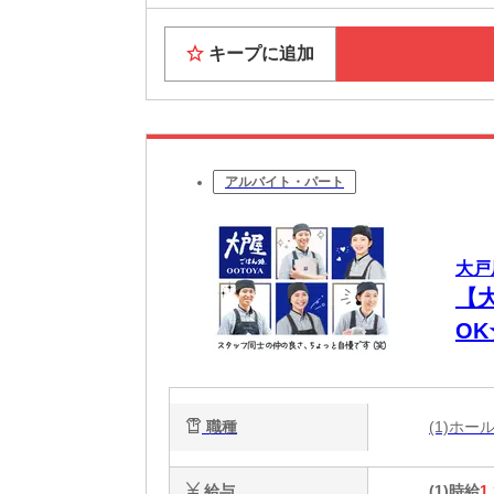
キープに追加
アルバイト・パート
大戸
【
O
代
職種
(1)ホ
給与
(1)時給
1