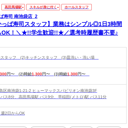
高田馬場駅
スキルが身に付く
ホールスタッフ
ぱ寿司 南池袋店_2
かっぱ寿司スタッフ】業務はシンプル◎1日3時間
OK！＼★!!学生歓迎!!★／選考時履歴書不要♪
ールスタッフ (2)キッチンスタッフ (3)皿洗い・洗い場
,300
円〜
(2)時給
1,300
円〜
(3)時給
1,300
円〜
島区南池袋1-21-2 ヒューマックスパビリオン南池袋3F
 バス8分、高田馬場駅 バス9分、早稲田(メトロ)駅 バス11分
 週2日からOK