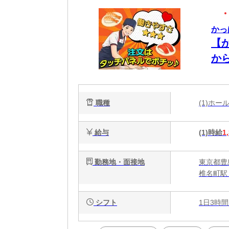
かっ
【
から
職種
(1)ホ
給与
(1)時給
1
勤務地・面接地
東京都豊
椎名町駅
シフト
1日3時間