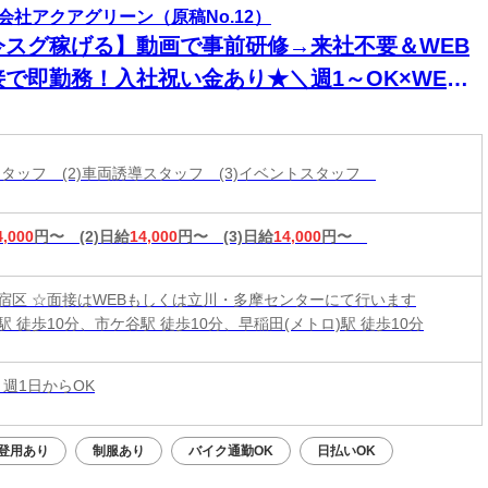
会社アクアグリーン（原稿No.12）
今スグ稼げる】動画で事前研修→来社不要＆WEB
接で即勤務！入社祝い金あり★＼週1～OK×WEB
接／都内および多摩エリアで募集中♪
備スタッフ (2)車両誘導スタッフ (3)イベントスタッフ
4,000
円〜
(2)日給
14,000
円〜
(3)日給
14,000
円〜
宿区 ☆面接はWEBもしくは立川・多摩センターにて行います
 徒歩10分、市ケ谷駅 徒歩10分、早稲田(メトロ)駅 徒歩10分
 週1日からOK
登用あり
制服あり
バイク通勤OK
日払いOK