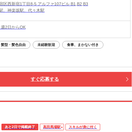
区西新宿1丁目8-5 アルファ107ビル B1,B2,B3
駅、神楽坂駅、代々木駅
 週2日からOK
髪型・髪色自由
未経験歓迎
食事、まかない付き
すぐ応募する
あと2日で掲載終了
高田馬場駅
スキルが身に付く