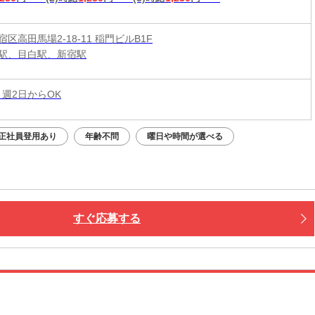
区高田馬場2-18-11 稲門ビルB1F
駅、目白駅、新宿駅
 週2日からOK
正社員登用あり
年齢不問
曜日や時間が選べる
すぐ応募する