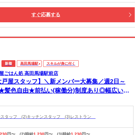
すぐ応募する
新着
高田馬場駅
スキルが身に付く
屋ごはん処 高田馬場駅前店
大戸屋スタッフ】＼新メンバー大募集／週2日～
K★髪色自由★前払い(稼働分)制度あり◎幅広い年
活躍中！
ールスタッフ (2)キッチンスタッフ (3)レストラン
,230
円〜
(2)時給
1,230
円〜
(3)時給
1,230
円〜