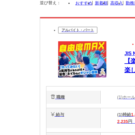
並び替え：
おすすめ
新着順
高収入
勤務
アルバイト・パート
JIS
【
楽
間
B
ド
職種
(1)ホ
給与
(1)時給
1
2,235
円