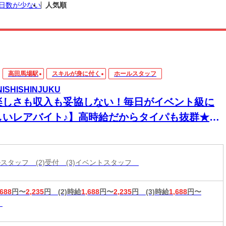
日数が少ない
人気順
高田馬場駅
スキルが身に付く
ホールスタッフ
 NISHISHINJUKU
楽しさも収入も妥協しない！毎日がイベント級に
しいレアバイト♪】高時給だからタイパも抜群★仲
とワイワイ働きながら効率よく稼げるダイニング
ARのオープニング級大募集！履歴書不要でスピー
採用実施中
ールスタッフ (2)受付 (3)イベントスタッフ
,688
円〜
2,235
円
(2)時給
1,688
円〜
2,235
円
(3)時給
1,688
円〜