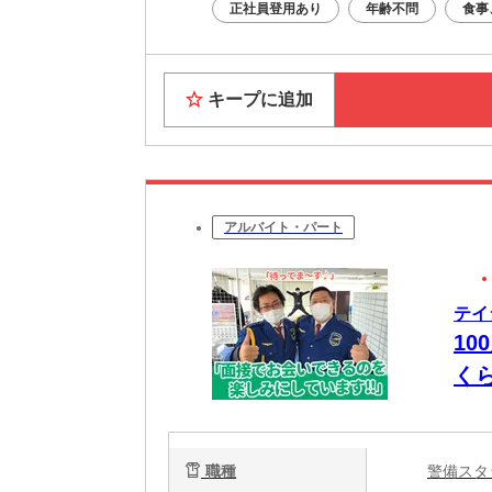
正社員登用あり
年齢不問
食事
キープに追加
アルバイト・パート
テイ
10
く
は”
職種
警備ス