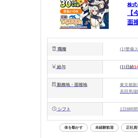
株式
【
面
面
職種
(1)警
給与
(1)日給
1
勤務地・面接地
東京都新
高田馬場駅
シフト
1日8時間
体を動かす
未経験歓迎
正社員