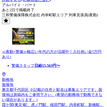
アルバイト・パート
あと2日で掲載終了
三和警備保障株式会社 内幸町駅エリア 列車見張員(夜勤)
≪夜勤×警備≫幅広い年代の方が活躍中！入社祝い金5万円
あり♪
警備スタッフ
日給
15,563
円〜
勤務地
面接地
東京都千代田区 ※記載の住所と駅名は募集エリアです。面
接地は原稿内をご参照下さい。(希望の勤務地で勤務できな
い場合があります。)
霞ケ関(東京)駅、虎ノ門駅、桜田門駅、内幸町駅、新橋駅、