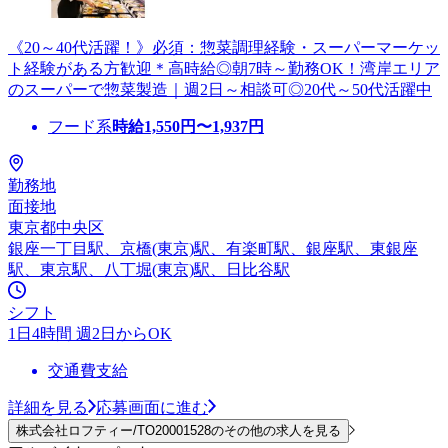
《20～40代活躍！》必須：惣菜調理経験・スーパーマーケッ
ト経験がある方歓迎＊高時給◎朝7時～勤務OK！湾岸エリア
のスーパーで惣菜製造｜週2日～相談可◎20代～50代活躍中
フード系
時給
1,550
円〜
1,937
円
勤務地
面接地
東京都中央区
銀座一丁目駅、京橋(東京)駅、有楽町駅、銀座駅、東銀座
駅、東京駅、八丁堀(東京)駅、日比谷駅
シフト
1日4時間 週2日からOK
交通費支給
詳細を見る
応募画面に進む
株式会社ロフティー/TO20001528のその他の求人を見る