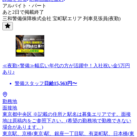
アルバイト・パート
あと2日で掲載終了
三和警備保障株式会社 宝町駅エリア 列車見張員(夜勤)
≪夜勤×警備≫幅広い年代の方が活躍中！入社祝い金5万円
あり♪
警備スタッフ
日給
15,563
円〜
勤務地
面接地
東京都中央区 ※記載の住所と駅名は募集エリアです。面接
地は原稿内をご参照下さい。(希望の勤務地で勤務できない
場合があります。)
東京駅、京橋(東京)駅、銀座一丁目駅、有楽町駅、日本橋(東