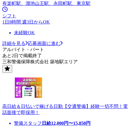
有楽町駅、溜池山王駅、永田町駅、東京駅
シフト
1日8時間 週3日からOK
未経験OK
詳細を見る
応募画面に進む
アルバイト・パート
あと2日で掲載終了
三和警備保障株式会社 築地駅エリア
高日給＆日払いで稼げる日勤【交通警備】経験一切不問！電
話面接で即採用！
警備スタッフ
日給
12,000
円〜
15,850
円