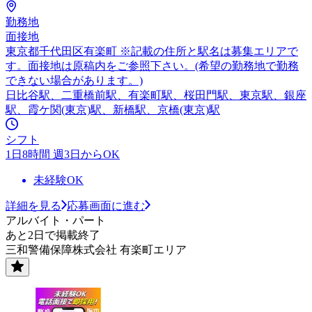
勤務地
面接地
東京都千代田区有楽町 ※記載の住所と駅名は募集エリアで
す。面接地は原稿内をご参照下さい。(希望の勤務地で勤務
できない場合があります。)
日比谷駅、二重橋前駅、有楽町駅、桜田門駅、東京駅、銀座
駅、霞ケ関(東京)駅、新橋駅、京橋(東京)駅
シフト
1日8時間 週3日からOK
未経験OK
詳細を見る
応募画面に進む
アルバイト・パート
あと2日で掲載終了
三和警備保障株式会社 有楽町エリア