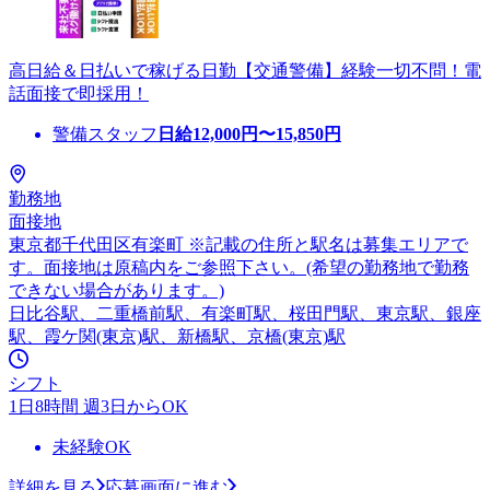
高日給＆日払いで稼げる日勤【交通警備】経験一切不問！電
話面接で即採用！
警備スタッフ
日給
12,000
円〜
15,850
円
勤務地
面接地
東京都千代田区有楽町 ※記載の住所と駅名は募集エリアで
す。面接地は原稿内をご参照下さい。(希望の勤務地で勤務
できない場合があります。)
日比谷駅、二重橋前駅、有楽町駅、桜田門駅、東京駅、銀座
駅、霞ケ関(東京)駅、新橋駅、京橋(東京)駅
シフト
1日8時間 週3日からOK
未経験OK
詳細を見る
応募画面に進む