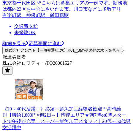
東京都千代田区 ※こちらは募集エリアの一例です。勤務地
は都内23区を中心にさいたま市、川口市などに多数アリ
有楽町駅、神保町駅、飯田橋駅
交通費支給
未経験OK
詳細を見る
応募画面に進む
株式会社アシスト【一般交通/土木】K01_(3)のその他の求人を見る
派遣労働者
株式会社ロフティー/TO20001527
《20～40代活躍！》必須：鮮魚加工経験者歓迎＊高時給
◎【時給1,800円×週2日～】湾岸エリア★朝7時or8時スター
トで午後が充実！スーパー鮮魚加工スタッフ｜20代～50代男
女活躍中