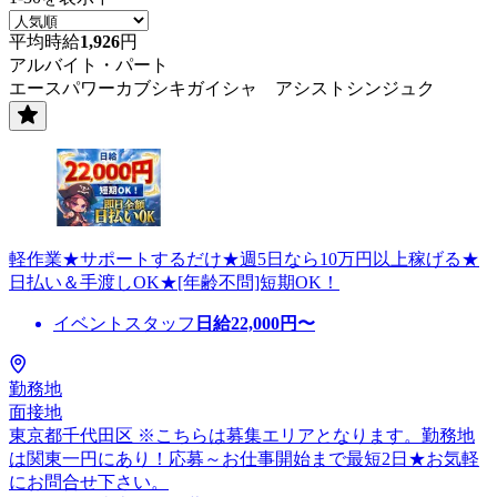
平均時給
1,926
円
アルバイト・パート
エースパワーカブシキガイシャ アシストシンジュク
軽作業★サポートするだけ★週5日なら10万円以上稼げる★
日払い＆手渡しOK★[年齢不問]短期OK！
イベントスタッフ
日給
22,000
円〜
勤務地
面接地
東京都千代田区 ※こちらは募集エリアとなります。勤務地
は関東一円にあり！応募～お仕事開始まで最短2日★お気軽
にお問合せ下さい。