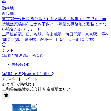
勤務地
面接地
東京都千代田区 ※記載の住所と駅名は募集エリアです。面
接地は原稿内をご参照下さい。(希望の勤務地で勤務できな
い場合があります。)
二重橋前駅、日比谷駅、有楽町駅、桜田門駅、東京駅、霞ケ
関(東京)駅、銀座駅、銀座一丁目駅、大手町(東京)駅
シフト
1日8時間 週3日からOK
未経験OK
詳細を見る
応募画面に進む
アルバイト・パート
あと2日で掲載終了
三和警備保障株式会社 新富町駅エリア