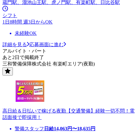
蔵門駅、溜池山王駅、虎ノ門駅、有楽町駅、日比谷駅
シフト
1日8時間 週3日からOK
未経験OK
詳細を見る
応募画面に進む
アルバイト・パート
あと2日で掲載終了
三和警備保障株式会社 有楽町エリア(夜勤)
高日給＆日払いで稼げる夜勤【交通警備】経験一切不問！電
話面接で即採用！
警備スタッフ
日給
14,063
円〜
18,635
円