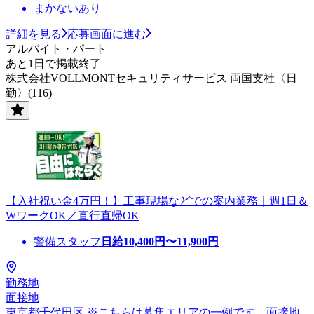
まかないあり
詳細を見る
応募画面に進む
アルバイト・パート
あと1日で掲載終了
株式会社VOLLMONTセキュリティサービス 両国支社〈日
勤〉(116)
【入社祝い金4万円！】工事現場などでの案内業務｜週1日＆
WワークOK／直行直帰OK
警備スタッフ
日給
10,400
円〜
11,900
円
勤務地
面接地
東京都千代田区 ※こちらは募集エリアの一例です。面接地