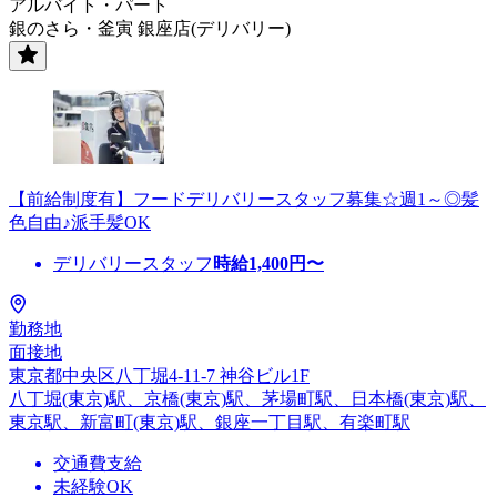
アルバイト・パート
銀のさら・釜寅 銀座店(デリバリー)
【前給制度有】フードデリバリースタッフ募集☆週1～◎髪
色自由♪派手髪OK
デリバリースタッフ
時給
1,400
円〜
勤務地
面接地
東京都中央区八丁堀4-11-7 神谷ビル1F
八丁堀(東京)駅、京橋(東京)駅、茅場町駅、日本橋(東京)駅、
東京駅、新富町(東京)駅、銀座一丁目駅、有楽町駅
交通費支給
未経験OK