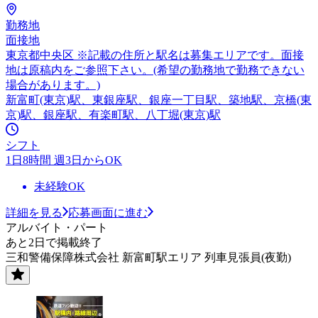
勤務地
面接地
東京都中央区 ※記載の住所と駅名は募集エリアです。面接
地は原稿内をご参照下さい。(希望の勤務地で勤務できない
場合があります。)
新富町(東京)駅、東銀座駅、銀座一丁目駅、築地駅、京橋(東
京)駅、銀座駅、有楽町駅、八丁堀(東京)駅
シフト
1日8時間 週3日からOK
未経験OK
詳細を見る
応募画面に進む
アルバイト・パート
あと2日で掲載終了
三和警備保障株式会社 新富町駅エリア 列車見張員(夜勤)