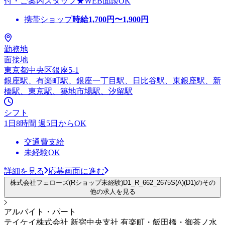
付・ご案内スタッフ★WEB面談OK
携帯ショップ
時給
1,700
円〜
1,900
円
勤務地
面接地
東京都中央区銀座5-1
銀座駅、有楽町駅、銀座一丁目駅、日比谷駅、東銀座駅、新
橋駅、東京駅、築地市場駅、汐留駅
シフト
1日8時間 週5日からOK
交通費支給
未経験OK
詳細を見る
応募画面に進む
株式会社フェローズ(Rショップ未経験)D1_R_662_2675S(A)(D1)のその
他の求人を見る
アルバイト・パート
テイケイ株式会社 新宿中央支社 有楽町・飯田橋・御茶ノ水