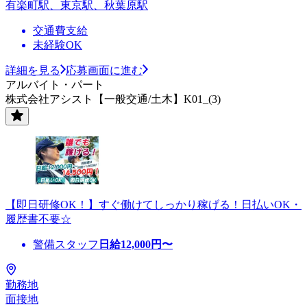
有楽町駅、東京駅、秋葉原駅
交通費支給
未経験OK
詳細を見る
応募画面に進む
アルバイト・パート
株式会社アシスト【一般交通/土木】K01_(3)
【即日研修OK！】すぐ働けてしっかり稼げる！日払いOK・
履歴書不要☆
警備スタッフ
日給
12,000
円〜
勤務地
面接地