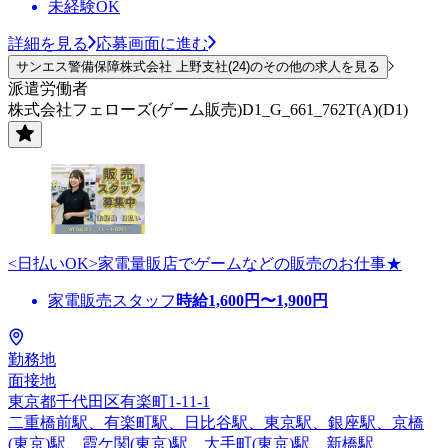
未経験OK
詳細を見る
応募画面に進む
サンエス警備保障株式会社 上野支社(24)のその他の求人を見る
派遣労働者
株式会社フェローズ(ゲーム販売)D1_G_661_762T(A)(D1)
<日払いOK>家電量販店でゲームなどの販売のお仕事★
家電販売スタッフ
時給
1,600
円〜
1,900
円
勤務地
面接地
東京都千代田区有楽町1-11-1
二重橋前駅、有楽町駅、日比谷駅、東京駅、銀座駅、京橋
(東京)駅、霞ケ関(東京)駅、大手町(東京)駅、新橋駅