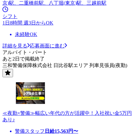
京)駅、二重橋前駅、八丁堀(東京)駅、三越前駅
シフト
1日8時間 週3日からOK
未経験OK
詳細を見る
応募画面に進む
アルバイト・パート
あと2日で掲載終了
三和警備保障株式会社 日比谷駅エリア 列車見張員(夜勤)
≪夜勤×警備≫幅広い年代の方が活躍中！入社祝い金5万円
あり♪
警備スタッフ
日給
15,563
円〜