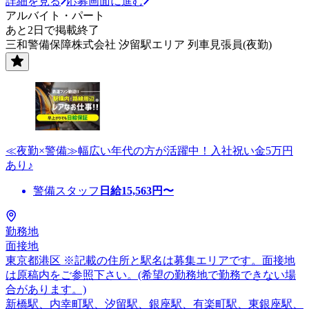
詳細を見る
応募画面に進む
アルバイト・パート
あと2日で掲載終了
三和警備保障株式会社 汐留駅エリア 列車見張員(夜勤)
≪夜勤×警備≫幅広い年代の方が活躍中！入社祝い金5万円
あり♪
警備スタッフ
日給
15,563
円〜
勤務地
面接地
東京都港区 ※記載の住所と駅名は募集エリアです。面接地
は原稿内をご参照下さい。(希望の勤務地で勤務できない場
合があります。)
新橋駅、内幸町駅、汐留駅、銀座駅、有楽町駅、東銀座駅、