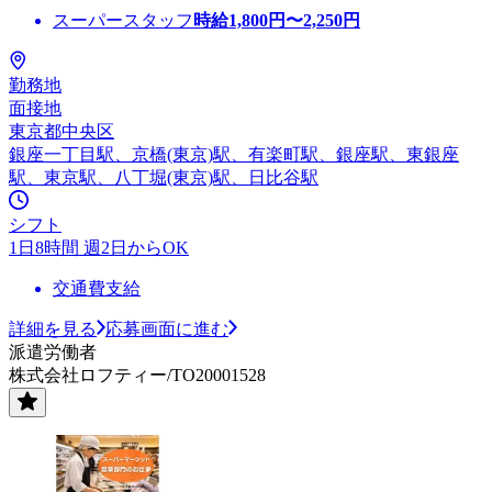
スーパースタッフ
時給
1,800
円〜
2,250
円
勤務地
面接地
東京都中央区
銀座一丁目駅、京橋(東京)駅、有楽町駅、銀座駅、東銀座
駅、東京駅、八丁堀(東京)駅、日比谷駅
シフト
1日8時間 週2日からOK
交通費支給
詳細を見る
応募画面に進む
派遣労働者
株式会社ロフティー/TO20001528