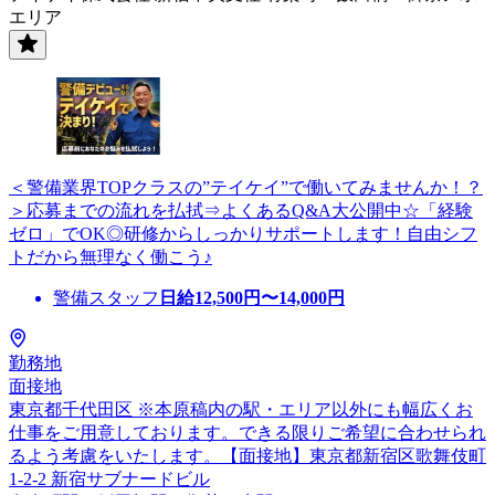
エリア
＜警備業界TOPクラスの”テイケイ”で働いてみませんか！？
＞応募までの流れを払拭⇒よくあるQ&A大公開中☆「経験
ゼロ」でOK◎研修からしっかりサポートします！自由シフ
トだから無理なく働こう♪
警備スタッフ
日給
12,500
円〜
14,000
円
勤務地
面接地
東京都千代田区 ※本原稿内の駅・エリア以外にも幅広くお
仕事をご用意しております。できる限りご希望に合わせられ
るよう考慮をいたします。【面接地】東京都新宿区歌舞伎町
1-2-2 新宿サブナードビル