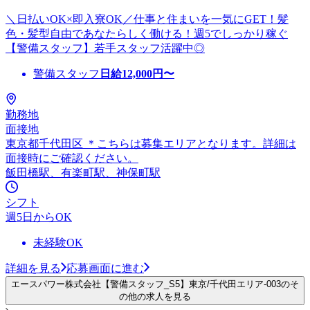
＼日払いOK×即入寮OK／仕事と住まいを一気にGET！髪
色・髪型自由であなたらしく働ける！週5でしっかり稼ぐ
【警備スタッフ】若手スタッフ活躍中◎
警備スタッフ
日給
12,000
円〜
勤務地
面接地
東京都千代田区 ＊こちらは募集エリアとなります。詳細は
面接時にご確認ください。
飯田橋駅、有楽町駅、神保町駅
シフト
週5日からOK
未経験OK
詳細を見る
応募画面に進む
エースパワー株式会社【警備スタッフ_S5】東京/千代田エリア-003のそ
の他の求人を見る