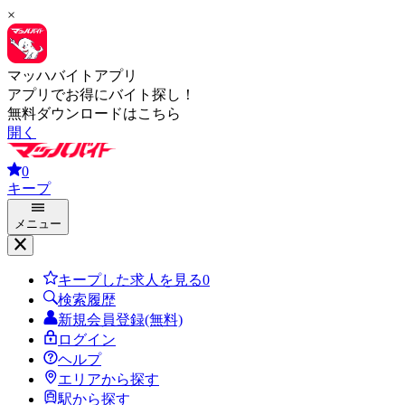
×
マッハバイトアプリ
アプリでお得にバイト探し！
無料ダウンロードはこちら
開く
0
キープ
メニュー
キープした求人を見る
0
検索履歴
新規会員登録(無料)
ログイン
ヘルプ
エリアから探す
駅から探す