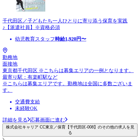
千代田区／子どもたち一人ひとりに寄り添う保育を実践
♪【派遣社員】※資格必須
幼児教育スタッフ
時給
1,920
円〜
勤務地
面接地
東京都千代田区 ※こちらは募集エリアの一例となります。
最寄り駅：有楽町駅など
※こちらは募集エリアです。勤務地は全国に多数ございま
す。
交通費支給
未経験OK
詳細を見る
応募画面に進む
株式会社キャリア CC東京／保育【千代田区-008】のその他の求人を見
る