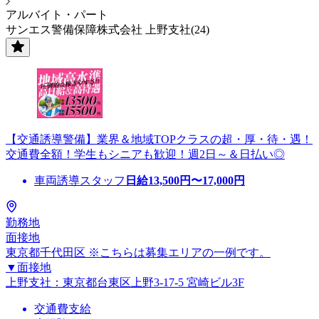
アルバイト・パート
サンエス警備保障株式会社 上野支社(24)
【交通誘導警備】業界＆地域TOPクラスの超・厚・待・遇！
交通費全額！学生もシニアも歓迎！週2日～＆日払い◎
車両誘導スタッフ
日給
13,500
円〜
17,000
円
勤務地
面接地
東京都千代田区 ※こちらは募集エリアの一例です。
▼面接地
上野支社：東京都台東区上野3-17-5 宮崎ビル3F
交通費支給