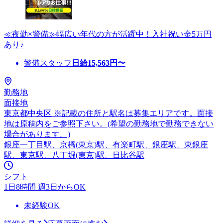
≪夜勤×警備≫幅広い年代の方が活躍中！入社祝い金5万円
あり♪
警備スタッフ
日給
15,563
円〜
勤務地
面接地
東京都中央区 ※記載の住所と駅名は募集エリアです。面接
地は原稿内をご参照下さい。(希望の勤務地で勤務できない
場合があります。)
銀座一丁目駅、京橋(東京)駅、有楽町駅、銀座駅、東銀座
駅、東京駅、八丁堀(東京)駅、日比谷駅
シフト
1日8時間 週3日からOK
未経験OK