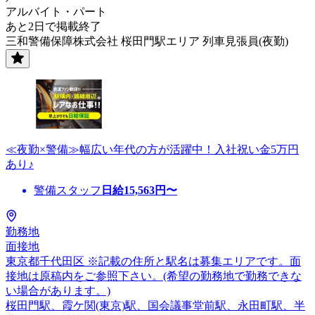
アルバイト・パート
あと2日で掲載終了
三和警備保障株式会社 桜田門駅エリア 列車見張員(夜勤)
≪夜勤×警備≫幅広い年代の方が活躍中！入社祝い金5万円
あり♪
警備スタッフ
日給
15,563
円〜
勤務地
面接地
東京都千代田区 ※記載の住所と駅名は募集エリアです。面
接地は原稿内をご参照下さい。(希望の勤務地で勤務できな
い場合があります。)
桜田門駅、霞ケ関(東京)駅、国会議事堂前駅、永田町駅、半