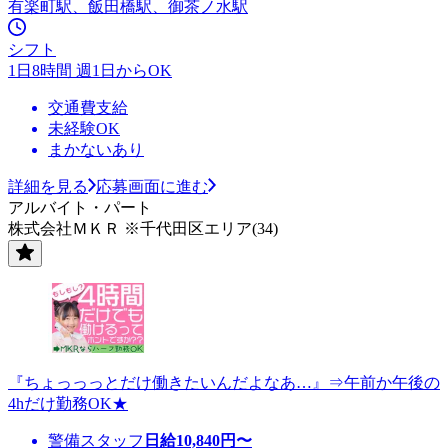
有楽町駅、飯田橋駅、御茶ノ水駅
シフト
1日8時間 週1日からOK
交通費支給
未経験OK
まかないあり
詳細を見る
応募画面に進む
アルバイト・パート
株式会社ＭＫＲ ※千代田区エリア(34)
『ちょっっっとだけ働きたいんだよなあ…』⇒午前か午後の
4hだけ勤務OK★
警備スタッフ
日給
10,840
円〜