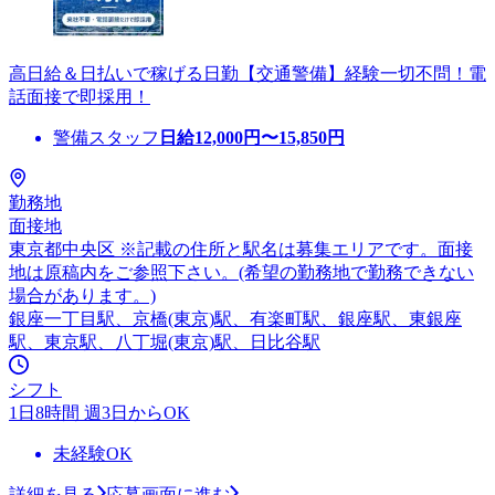
高日給＆日払いで稼げる日勤【交通警備】経験一切不問！電
話面接で即採用！
警備スタッフ
日給
12,000
円〜
15,850
円
勤務地
面接地
東京都中央区 ※記載の住所と駅名は募集エリアです。面接
地は原稿内をご参照下さい。(希望の勤務地で勤務できない
場合があります。)
銀座一丁目駅、京橋(東京)駅、有楽町駅、銀座駅、東銀座
駅、東京駅、八丁堀(東京)駅、日比谷駅
シフト
1日8時間 週3日からOK
未経験OK
詳細を見る
応募画面に進む