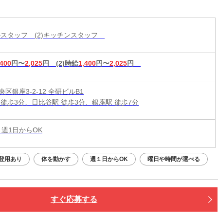
ールスタッフ (2)キッチンスタッフ
,400
円〜
2,025
円
(2)時給
1,400
円〜
2,025
円
区銀座3-2-12 全研ビルB1
 徒歩3分、日比谷駅 徒歩3分、銀座駅 徒歩7分
 週1日からOK
登用あり
体を動かす
週１日からOK
曜日や時間が選べる
すぐ応募する