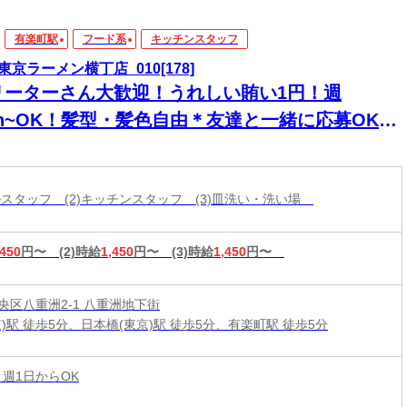
有楽町駅
フード系
キッチンスタッフ
東京ラーメン横丁店_010[178]
リーターさん大歓迎！うれしい賄い1円！週
3h~OK！髪型・髪色自由＊友達と一緒に応募OK★
歴書不要
ールスタッフ (2)キッチンスタッフ (3)皿洗い・洗い場
,450
円〜
(2)時給
1,450
円〜
(3)時給
1,450
円〜
央区八重洲2-1 八重洲地下街
)駅 徒歩5分、日本橋(東京)駅 徒歩5分、有楽町駅 徒歩5分
 週1日からOK