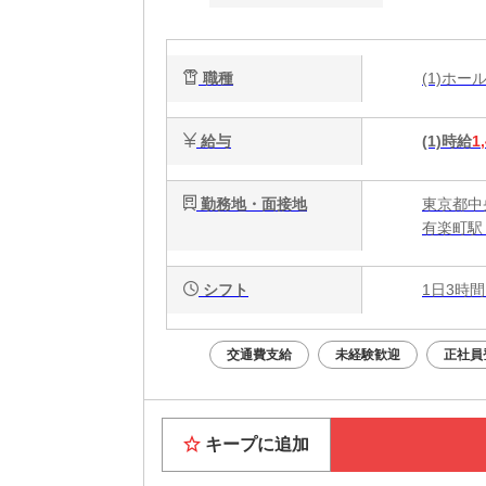
職種
(1)ホ
給与
(1)時給
1
勤務地・面接地
東京都中央
有楽町駅
シフト
1日3時間
交通費支給
未経験歓迎
正社員
キープに追加