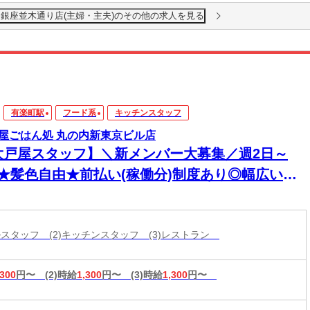
銀座並木通り店(主婦・主夫)のその他の求人を見る
有楽町駅
フード系
キッチンスタッフ
屋ごはん処 丸の内新東京ビル店
大戸屋スタッフ】＼新メンバー大募集／週2日～
K★髪色自由★前払い(稼働分)制度あり◎幅広い年
活躍中！
ールスタッフ (2)キッチンスタッフ (3)レストラン
,300
円〜
(2)時給
1,300
円〜
(3)時給
1,300
円〜