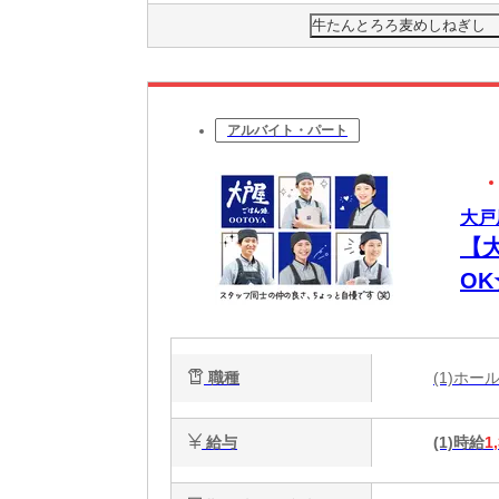
牛たんとろろ麦めしねぎし 
アルバイト・パート
大戸
【
O
代
職種
(1)ホ
給与
(1)時給
1