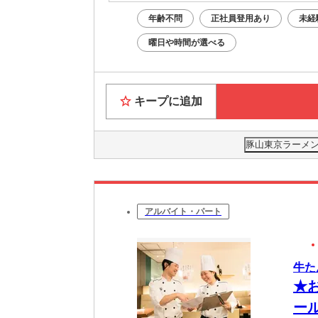
年齢不問
正社員登用あり
未経
曜日や時間が選べる
キープに追加
豚山東京ラーメン横
アルバイト・パート
牛た
★
ー