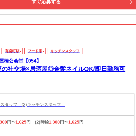
すぐ応募する
有楽町駅
フード系
キッチンスタッフ
屋橋公会堂【054】
座の社交場×居酒屋◎金髪ネイルOK/即日勤務可
ールスタッフ (2)キッチンスタッフ
,300
円〜
1,625
円
(2)時給
1,300
円〜
1,625
円