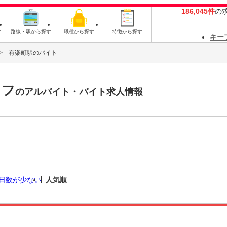
186,045件
の
す
路線・駅から探す
職種から探す
特徴から探す
キー
有楽町駅のバイト
ッフ
のアルバイト・バイト求人情報
日数が少ない
人気順