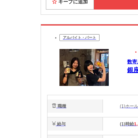
キープに追加
アルバイト・パート
数寄
銀
職種
(1)ホ
給与
(1)時給
1