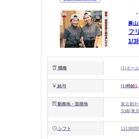
豚山
フ
1/
履
職種
(1)ホ
給与
(1)時給
1
勤務地・面接地
東京都中
京橋(東京
シフト
1日3時間