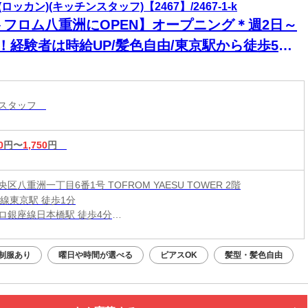
ロッカン)(キッチンスタッフ)【2467】/2467-1-k
トフロム八重洲にOPEN】オープニング＊週2日～
K！経験者は時給UP/髪色自由/東京駅から徒歩5分
内！未経験OK！
ンスタッフ
0
円〜
1,750
円
区八重洲一丁目6番1号 TOFROM YAESU TOWER 2階
賀線東京駅 徒歩1分
ロ銀座線日本橋駅 徒歩4分
ロ東西線/東葉高速線大手町駅 徒歩4分
制服あり
曜日や時間が選べる
ピアスOK
髪型・髪色自由