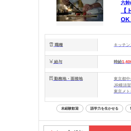
六幹(
【
O
圏
職種
キッチ
給与
時給
1,40
勤務地・面接地
東京都中央
JR横須
東京メト
東京メト
未経験歓迎
語学力を生かせる