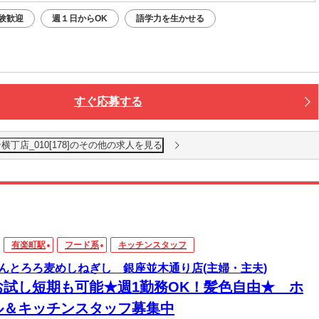
験歓迎
週１日からOK
語学力を生かせる
すぐ応募する
丁店_010[178]のその他の求人を見る
有楽町駅
フード系
キッチンスタッフ
んとろろ麦めしねぎし 銀座並木通り店(主婦・主夫)
お試し短期も可能★週1勤務OK！髪色自由★ ホ
ル＆キッチンスタッフ募集中