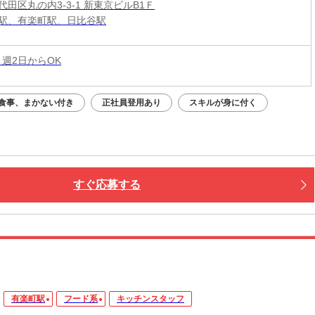
田区丸の内3-3-1 新東京ビルB1Ｆ
駅、有楽町駅、日比谷駅
 週2日からOK
食事、まかない付き
正社員登用あり
スキルが身に付く
すぐ応募する
有楽町駅
フード系
キッチンスタッフ