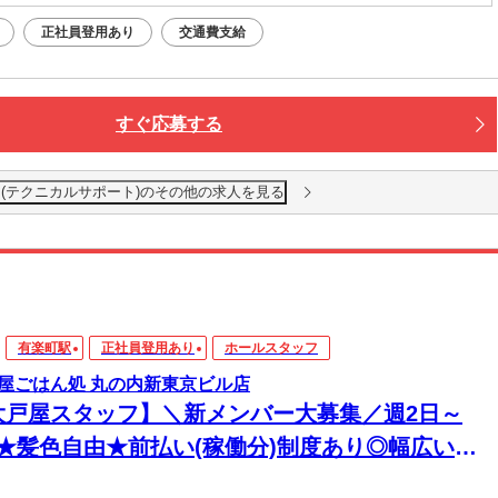
正社員登用あり
交通費支給
すぐ応募する
(テクニカルサポート)のその他の求人を見る
有楽町駅
正社員登用あり
ホールスタッフ
屋ごはん処 丸の内新東京ビル店
大戸屋スタッフ】＼新メンバー大募集／週2日～
K★髪色自由★前払い(稼働分)制度あり◎幅広い年
活躍中！