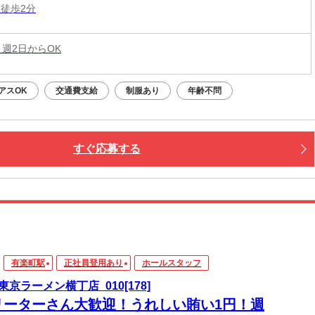
 徒歩2分
 週2日からOK
アスOK
交通費支給
制服あり
年齢不問
すぐ応募する
有楽町駅
正社員登用あり
ホールスタッフ
東京ラーメン横丁店_010[178]
リーターさん大歓迎！うれしい賄い1円！週