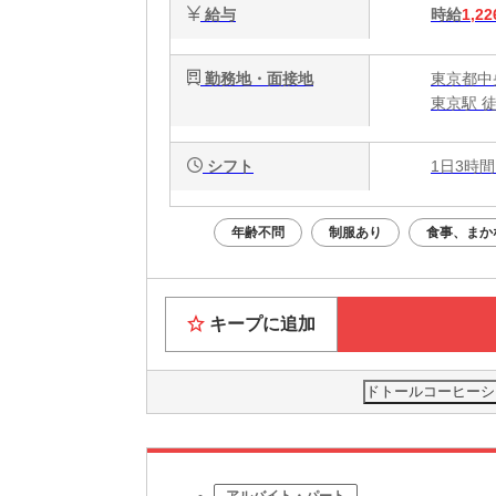
給与
時給
1,22
勤務地・面接地
東京都中央
東京駅 
シフト
1日3時間
年齢不問
制服あり
食事、まか
キープに追加
ドトールコーヒーシ
アルバイト・パート