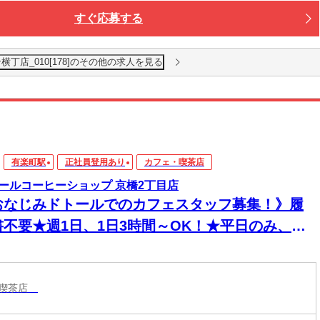
すぐ応募する
丁店_010[178]のその他の求人を見る
有楽町駅
正社員登用あり
カフェ・喫茶店
ールコーヒーショップ 京橋2丁目店
おなじみドトールでのカフェスタッフ募集！》履
書不要★週1日、1日3時間～OK！★平日のみ、土
のみもちろんOK
・喫茶店