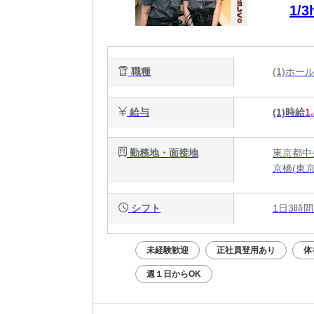
1/
履
職種
(1)ホ
給与
(1)時給
1
勤務地・面接地
東京都中
京橋(東京
シフト
1日3時間
未経験歓迎
正社員登用あり
体
週１日からOK