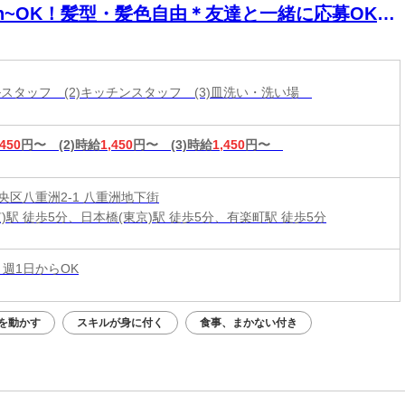
3h~OK！髪型・髪色自由＊友達と一緒に応募OK★
歴書不要
ールスタッフ (2)キッチンスタッフ (3)皿洗い・洗い場
,450
円〜
(2)時給
1,450
円〜
(3)時給
1,450
円〜
央区八重洲2-1 八重洲地下街
)駅 徒歩5分、日本橋(東京)駅 徒歩5分、有楽町駅 徒歩5分
 週1日からOK
を動かす
スキルが身に付く
食事、まかない付き