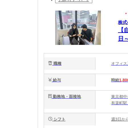
株式
【
日
を
イル
職種
オフィ
給与
時給
1,80
勤務地・面接地
東京都中
有楽町駅
シフト
週3日か