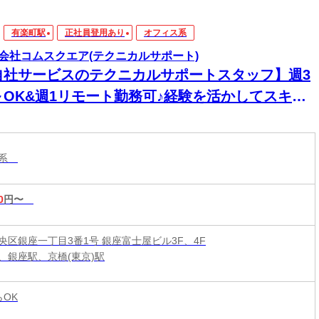
有楽町駅
正社員登用あり
オフィス系
会社コムスクエア(テクニカルサポート)
自社サービスのテクニカルサポートスタッフ】週3
～OK&週1リモート勤務可♪経験を活かしてスキル
磨こう◎女性スタッフ活躍中!髪色・服装自由◎ネ
・ピアスOK!
ス系
0
円〜
央区銀座一丁目3番1号 銀座富士屋ビル3F、4F
、銀座駅、京橋(東京)駅
らOK