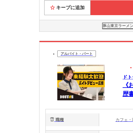
キープに追加
豚山東京ラーメン横
アルバイト・パート
ドト
《
歴
日
職種
カフェ