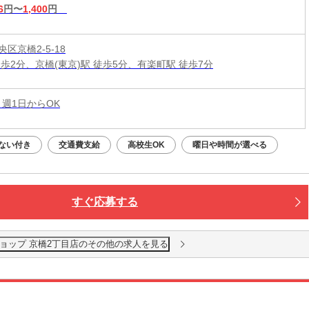
6
円〜
1,400
円
区京橋2-5-18
徒歩2分、京橋(東京)駅 徒歩5分、有楽町駅 徒歩7分
 週1日からOK
ない付き
交通費支給
高校生OK
曜日や時間が選べる
すぐ応募する
ョップ 京橋2丁目店のその他の求人を見る