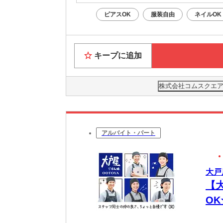
ピアスOK
服装自由
ネイルOK
キープに追加
株式会社コムスクエア
アルバイト・パート
大戸
【
O
代