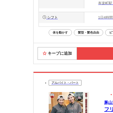
有楽町駅
シフト
1日4時間
体を動かす
髪型・髪色自由
ピ
キープに追加
アルバイト・パート
豚山
フ