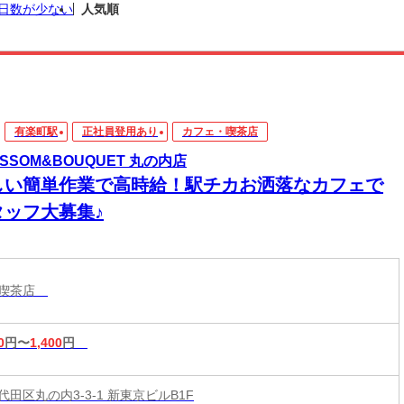
日数が少ない
人気順
有楽町駅
正社員登用あり
カフェ・喫茶店
OSSOM&BOUQUET 丸の内店
しい簡単作業で高時給！駅チカお洒落なカフェで
タッフ大募集♪
・喫茶店
0
円〜
1,400
円
田区丸の内3-3-1 新東京ビルB1F