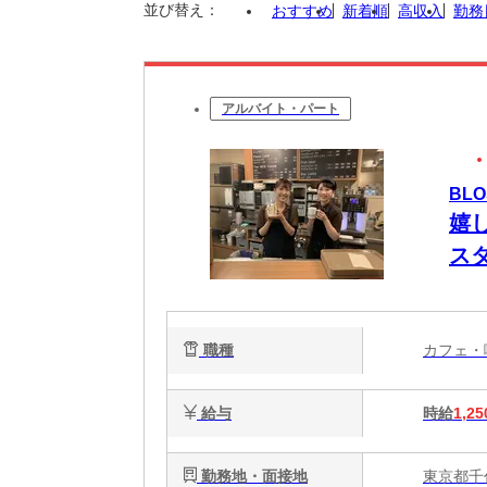
並び替え：
おすすめ
新着順
高収入
勤務
アルバイト・パート
BL
嬉
ス
職種
カフェ
給与
時給
1,25
勤務地・面接地
東京都千代