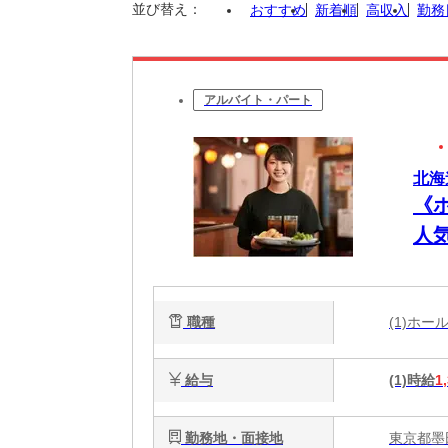
並び替え：
おすすめ
新着順
高収入
勤務
アルバイト・パート
北海
《
人
職種
(1)ホ
給与
(1)時給
1
勤務地・面接地
東京都墨田