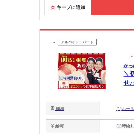
キープに追加
アルバイト・パート
かっ
＼
せ
選
職種
(1)ホ
給与
(1)時給
1