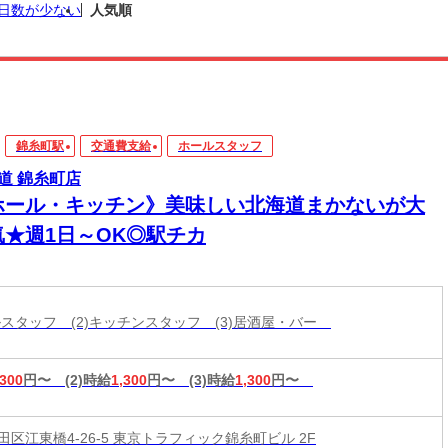
日数が少ない
人気順
錦糸町駅
交通費支給
ホールスタッフ
道 錦糸町店
ホール・キッチン》美味しい北海道まかないが大
気★週1日～OK◎駅チカ
ールスタッフ (2)キッチンスタッフ (3)居酒屋・バー
,300
円〜
(2)時給
1,300
円〜
(3)時給
1,300
円〜
区江東橋4-26-5 東京トラフィック錦糸町ビル 2F