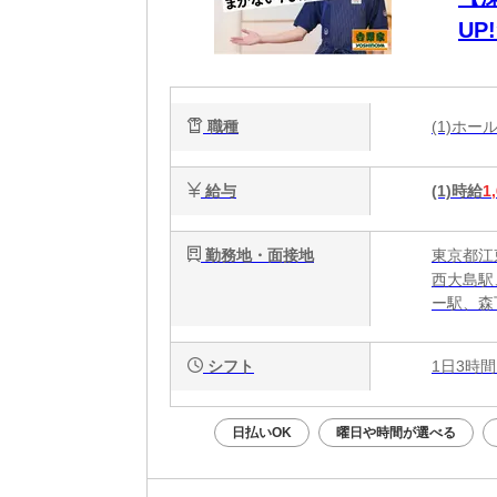
UP
職種
(1)ホ
給与
(1)時給
1
勤務地・面接地
東京都江東
西大島駅
ー駅、森
シフト
1日3時間
日払いOK
曜日や時間が選べる