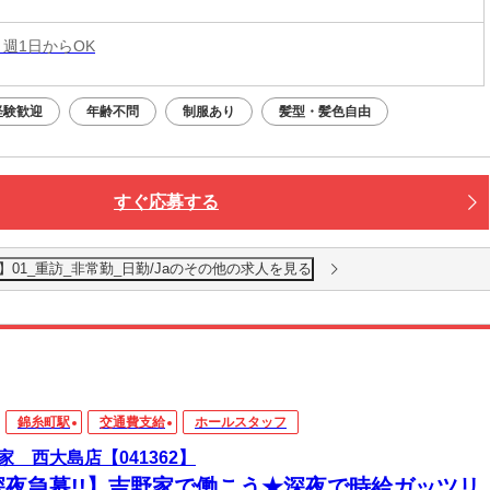
 週1日からOK
経験歓迎
年齢不問
制服あり
髪型・髪色自由
すぐ応募する
01_重訪_非常勤_日勤/Jaのその他の求人を見る
錦糸町駅
交通費支給
ホールスタッフ
家 西大島店【041362】
深夜急募!!】吉野家で働こう★深夜で時給ガッツリ