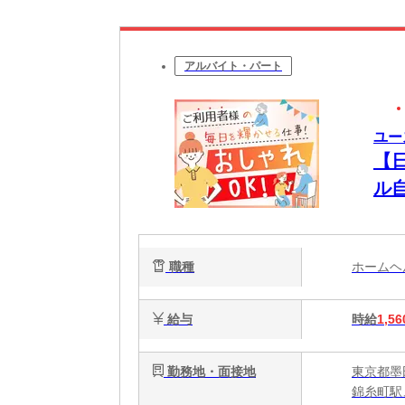
アルバイト・パート
ユー
【
ル
る
職種
ホーム
給与
時給
1,56
勤務地・面接地
東京都墨
錦糸町駅