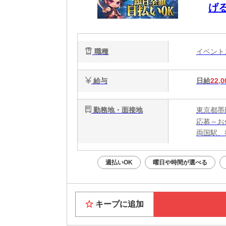
げ
職種
イベン
給与
日給
22,0
勤務地・面接地
東京都墨
応募～お
両国駅、
週払いOK
曜日や時間が選べる
キープに追加