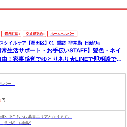
錦糸町駅
交通費支給
ホームヘルパー
スタイルケア【墨田区】01_重訪_非常勤_日勤/Ja
日常生活サポート・お手伝いSTAFF】髪色・ネイ
自由！家事感覚でゆとりあり★LINEで即相談でき
→安心！週1～＆残業なしで私生活両立◎
ヘルパー
0
円
田区 ※こちらは募集エリアとなります。
、押上駅、両国駅