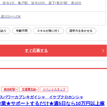
 徒歩1分、亀戸駅 徒歩10分、森下(東京)駅 車10分
 週1日からOK
服あり
年齢不問
スキルが身に付く
語学力を生かせる
すぐ応募する
錦糸町駅
交通費支給
イベントスタッフ
スパワーカブシキガイシャ イケブクロホンシャ
作業★サポートするだけ★週5日なら10万円以上稼