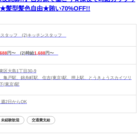
!★髪型髪色自由★賄い70%OFF!!
ールスタッフ (2)キッチンスタッフ
,688
円〜
(2)時給
1,688
円〜
区大島1丁目30-9
、亀戸駅、錦糸町駅、住吉(東京)駅、押上駅、とうきょうスカイツリ
下(東京)駅
 週2日からOK
未経験歓迎
交通費支給