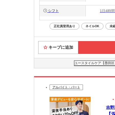
シフト
1日4時間
正社員登用あり
ネイルOK
未
キープに追加
ユースタイルケア【墨田区】
アルバイト・パート
吉野
【