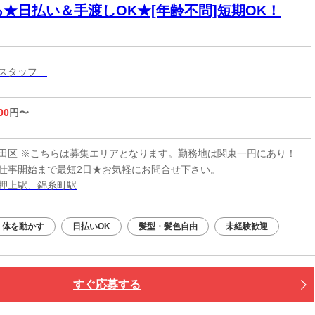
る★日払い＆手渡しOK★[年齢不問]短期OK！
トスタッフ
00
円〜
田区 ※こちらは募集エリアとなります。勤務地は関東一円にあり！
仕事開始まで最短2日★お気軽にお問合せ下さい。
押上駅、錦糸町駅
体を動かす
日払いOK
髪型・髪色自由
未経験歓迎
すぐ応募する