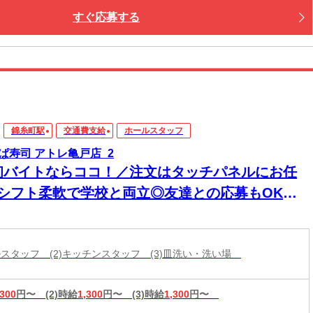
すぐ応募する
錦糸町駅
交通費支給
ホールスタッフ
ぱ寿司 アトレ亀戸店_2
初バイトならココ！／注文はタッチパネルにお任
♪シフト柔軟で学校と両立◎友達との応募もOK★
べるまかないあり！海鮮丼など200円！
ールスタッフ (2)キッチンスタッフ (3)皿洗い・洗い場
,300
円〜
(2)時給
1,300
円〜
(3)時給
1,300
円〜