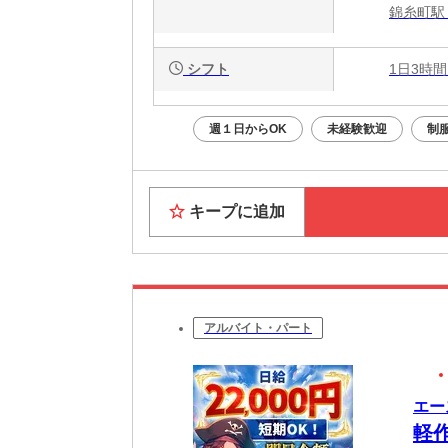
錦糸町駅
シフト
1日3時間
週１日からOK
未経験歓迎
制
キープに追加
アルバイト・パート
エー
軽