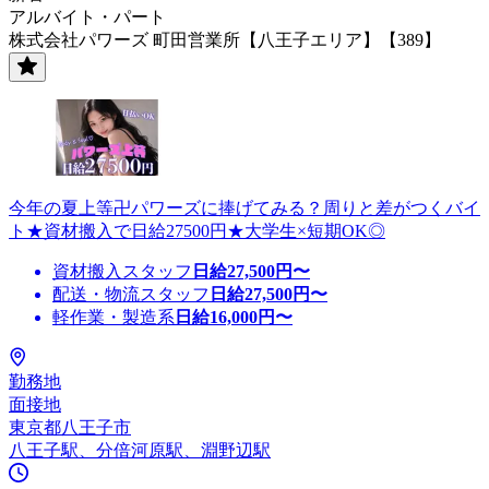
アルバイト・パート
株式会社パワーズ 町田営業所【八王子エリア】【389】
今年の夏上等卍パワーズに捧げてみる？周りと差がつくバイ
ト★資材搬入で日給27500円★大学生×短期OK◎
資材搬入スタッフ
日給
27,500
円〜
配送・物流スタッフ
日給
27,500
円〜
軽作業・製造系
日給
16,000
円〜
勤務地
面接地
東京都八王子市
八王子駅、分倍河原駅、淵野辺駅