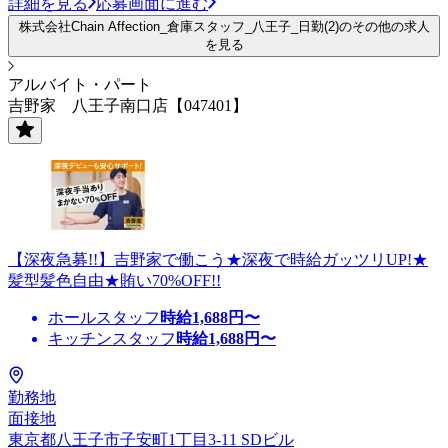
詳細を見る
応募画面に進む
株式会社Chain Affection_倉庫スタッフ_八王子_日勤(2)のその他の求人
を見る
アルバイト・パート
吉野家 八王子南口店【047401】
【深夜急募!!】吉野家で働こう★深夜で時給ガッツリUP!★
髪型髪色自由★賄い70%OFF!!
ホールスタッフ
時給
1,688
円〜
キッチンスタッフ
時給
1,688
円〜
勤務地
面接地
東京都八王子市子安町1丁目3-11 SDビル