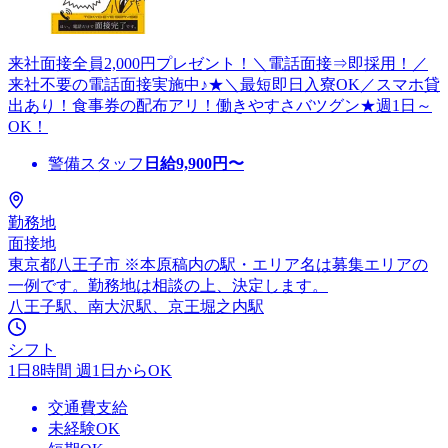
来社面接全員2,000円プレゼント！＼電話面接⇒即採用！／
来社不要の電話面接実施中♪★＼最短即日入寮OK／スマホ貸
出あり！食事券の配布アリ！働きやすさバツグン★週1日～
OK！
警備スタッフ
日給
9,900
円〜
勤務地
面接地
東京都八王子市 ※本原稿内の駅・エリア名は募集エリアの
一例です。勤務地は相談の上、決定します。
八王子駅、南大沢駅、京王堀之内駅
シフト
1日8時間 週1日からOK
交通費支給
未経験OK