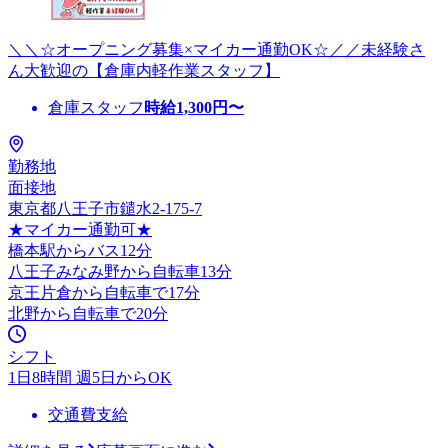
＼＼☆オープニング募集×マイカー通勤OK☆／／未経験さ
ん大歓迎の【倉庫内軽作業スタッフ】
倉庫スタッフ
時給
1,300
円〜
勤務地
面接地
東京都八王子市鑓水2-175-7
★マイカー通勤可★
橋本駅からバス12分
八王子みなみ野から自転車13分
京王片倉から自転車で17分
北野から自転車で20分
シフト
1日8時間 週5日からOK
交通費支給