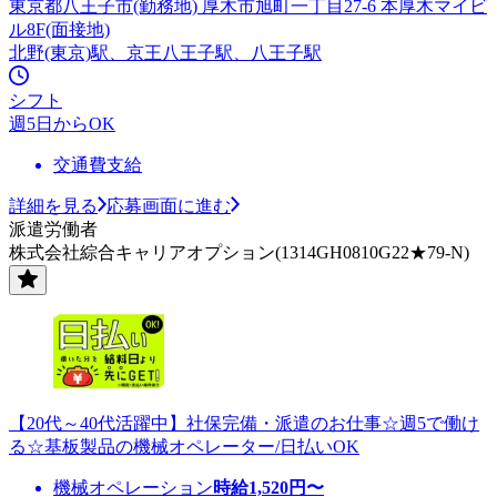
東京都八王子市(勤務地) 厚木市旭町一丁目27-6 本厚木マイビ
ル8F(面接地)
北野(東京)駅、京王八王子駅、八王子駅
シフト
週5日からOK
交通費支給
詳細を見る
応募画面に進む
派遣労働者
株式会社綜合キャリアオプション(1314GH0810G22★79-N)
【20代～40代活躍中】社保完備・派遣のお仕事☆週5で働け
る☆基板製品の機械オペレーター/日払いOK
機械オペレーション
時給
1,520
円〜