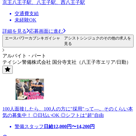
京王八王子駅、八王子駅、西八王子駅
交通費支給
未経験OK
詳細を見る
応募画面に進む
エースパワーカブシキガイシャ アシストシンジュクのその他の求人を
見る
アルバイト・パート
テイシン警備株式会社 国分寺支社（八王子市エリア/日勤）
100人面接したら、100人の方に"採用"って―。そのくらい本
気の募集中！ ◎日払いOK ◎シフトは”超"自由
警備スタッフ
日給
12,000
円〜
14,200
円