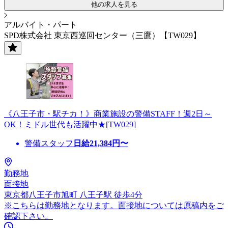
他の求人を見る
アルバイト・パート
SPD株式会社 東京西巡回センター（三鷹）【TW029】
《八王子市・駅チカ！》商業施設の警備STAFF！週2日～
OK！ミドル世代も活躍中★[TW029]
警備スタッフ
日給
21,384
円〜
勤務地
面接地
東京都八王子市旭町 八王子駅 徒歩4分
※こちらは勤務地となります。面接地については原稿内をご
確認下さい。