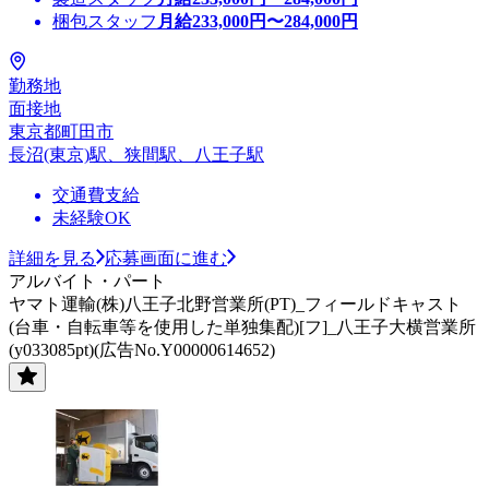
梱包スタッフ
月給
233,000
円〜
284,000
円
勤務地
面接地
東京都町田市
長沼(東京)駅、狭間駅、八王子駅
交通費支給
未経験OK
詳細を見る
応募画面に進む
アルバイト・パート
ヤマト運輸(株)八王子北野営業所(PT)_フィールドキャスト
(台車・自転車等を使用した単独集配)[フ]_八王子大横営業所
(y033085pt)(広告No.Y00000614652)