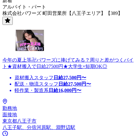
新着
アルバイト・パート
株式会社パワーズ 町田営業所【八王子エリア】【389】
今年の夏上等卍パワーズに捧げてみる？周りと差がつくバイ
ト★資材搬入で日給27500円★大学生×短期OK◎
資材搬入スタッフ
日給
27,500
円〜
配送・物流スタッフ
日給
27,500
円〜
軽作業・製造系
日給
16,000
円〜
勤務地
面接地
東京都八王子市
八王子駅、分倍河原駅、淵野辺駅