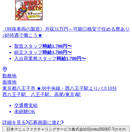
《特殊車両の製造》月収31万円～可能◎格安で住める寮あり
♪好待遇で働こう★
製造スタッフ
時給
1,700
円〜
組立スタッフ
時給
1,700
円〜
入出荷業務スタッフ
時給
1,700
円〜
勤務地
面接地
東京都八王子市 ★JR中央線・西八王子駅よりバス10分
西八王子駅、八王子駅、高尾(東京)駅
交通費支給
未経験OK
詳細を見る
応募画面に進む
日本マニュファクチャリングサービス株式会社01/nito250307-Tのその