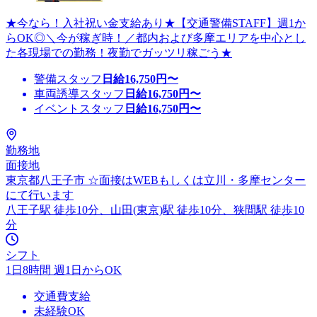
★今なら！入社祝い金支給あり★【交通警備STAFF】週1か
らOK◎＼今が稼ぎ時！／都内および多摩エリアを中心とし
た各現場での勤務！夜勤でガッツリ稼ごう★
警備スタッフ
日給
16,750
円〜
車両誘導スタッフ
日給
16,750
円〜
イベントスタッフ
日給
16,750
円〜
勤務地
面接地
東京都八王子市 ☆面接はWEBもしくは立川・多摩センター
にて行います
八王子駅 徒歩10分、山田(東京)駅 徒歩10分、狭間駅 徒歩10
分
シフト
1日8時間 週1日からOK
交通費支給
未経験OK