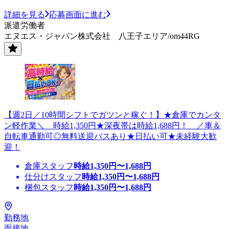
詳細を見る
応募画面に進む
派遣労働者
エヌエス・ジャパン株式会社 八王子エリア/om44RG
【週2日／10時間シフトでガツンと稼ぐ！】★倉庫でカンタ
ン軽作業＼ 時給1,350円★深夜帯は時給1,688円！ ／車＆
自転車通勤可◎無料送迎バスあり★日払い可★未経験大歓
迎！
倉庫スタッフ
時給
1,350
円〜
1,688
円
仕分けスタッフ
時給
1,350
円〜
1,688
円
梱包スタッフ
時給
1,350
円〜
1,688
円
勤務地
面接地