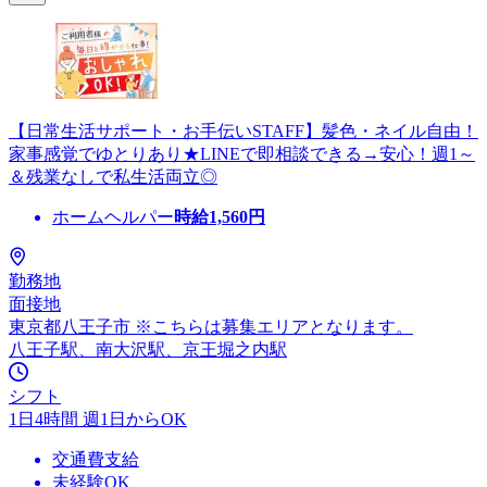
【日常生活サポート・お手伝いSTAFF】髪色・ネイル自由！
家事感覚でゆとりあり★LINEで即相談できる→安心！週1～
＆残業なしで私生活両立◎
ホームヘルパー
時給
1,560
円
勤務地
面接地
東京都八王子市 ※こちらは募集エリアとなります。
八王子駅、南大沢駅、京王堀之内駅
シフト
1日4時間 週1日からOK
交通費支給
未経験OK