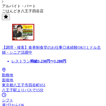
アルバイト・パート
ごはんどき八王子四谷店
【調理・接客】食券制食堂のお仕事◎未経験OK!!ミドル主
婦・シニア活躍中
レストラン
時給
1,230
円〜
1,280
円
勤務地
面接地
東京都八王子市四谷町651
八王子駅よりバスで15分
シフト
週2日からOK