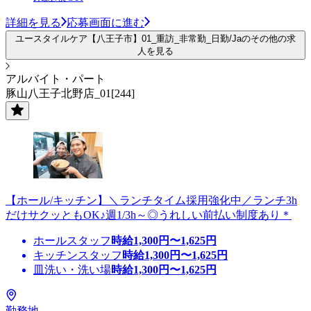
詳細を見る
応募画面に進む
ユースタイルケア【八王子市】01_重訪_非常勤_日勤/Jaのその他の求
人を見る
アルバイト・パート
豚山八王子北野店_01[244]
【ホール/キッチン】＼ランチタイム採用強化中／ランチ3h
だけサクッともOK♪週1/3h～◎うれしい前払い制度あり＊
ホールスタッフ
時給
1,300
円〜
1,625
円
キッチンスタッフ
時給
1,300
円〜
1,625
円
皿洗い・洗い場
時給
1,300
円〜
1,625
円
勤務地