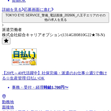
短期OK
詳細を見る
応募画面に進む
TOKYO EYE SERVICE_警備_電話面接_202606_八王子エリアのその
他の求人を見る
派遣労働者
株式会社綜合キャリアオプション(1314GH0810G22★78-N)
【20代～40代活躍中】社保完備・派遣のお仕事☆週5で働け
る☆生産管理/日払いOK
事務・受付・経理
時給
1,700
円〜
勤務地
面接地