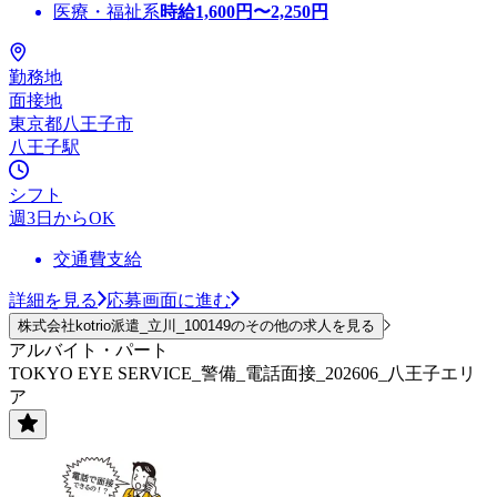
医療・福祉系
時給
1,600
円〜
2,250
円
勤務地
面接地
東京都八王子市
八王子駅
シフト
週3日からOK
交通費支給
詳細を見る
応募画面に進む
株式会社kotrio派遣_立川_100149のその他の求人を見る
アルバイト・パート
TOKYO EYE SERVICE_警備_電話面接_202606_八王子エリ
ア