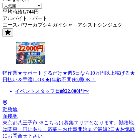
平均時給
1,744
円
アルバイト・パート
エースパワーカブシキガイシャ アシストシンジュク
軽作業★サポートするだけ★週5日なら10万円以上稼げる★
日払い＆手渡しOK★[年齢不問]短期OK！
イベントスタッフ
日給
22,000
円〜
勤務地
面接地
東京都八王子市 ※こちらは募集エリアとなります。勤務地
は関東一円にあり！応募～お仕事開始まで最短2日★お気軽
にお問合せ下さい。