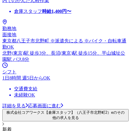
内でのかんたん軽作業
倉庫スタッフ
時給
1,400
円〜
勤務地
面接地
東京都八王子市北野町 ※派遣先による ※バイク・自転車通
勤OK
北野(東京)駅 徒歩3分、長沼(東京)駅 徒歩15分、平山城址公
園駅 バス8分
シフト
1日8時間 週5日からOK
交通費支給
未経験OK
詳細を見る
応募画面に進む
株式会社コアワークス【倉庫スタッフ】（八王子市北野町2）eのその
他の求人を見る
新着