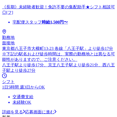
《長期》未経験者歓迎！免許不要の集配助手★シフト相談可
◎[フ]
宅配便スタッフ
時給
1,500
円〜
勤務地
面接地
東京都八王子市大横町13-23 各線「八王子駅」より徒歩17分
※下記の駅名および徒歩時間は、実際の勤務地とは異なる可
能性がありますので、ご注意ください。
八王子駅より徒歩17分、京王八王子駅より徒歩21分、西八王
子駅より徒歩27分
シフト
1日5時間 週3日からOK
交通費支給
未経験OK
詳細を見る
応募画面に進む