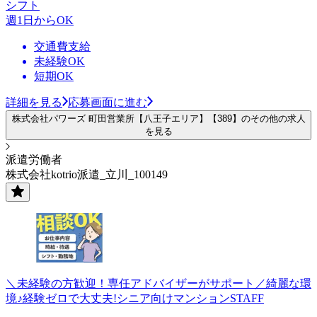
シフト
週1日からOK
交通費支給
未経験OK
短期OK
詳細を見る
応募画面に進む
株式会社パワーズ 町田営業所【八王子エリア】【389】のその他の求人
を見る
派遣労働者
株式会社kotrio派遣_立川_100149
＼未経験の方歓迎！専任アドバイザーがサポート／綺麗な環
境♪経験ゼロで大丈夫!シニア向けマンションSTAFF