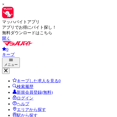
×
マッハバイトアプリ
アプリでお得にバイト探し！
無料ダウンロードはこちら
開く
0
キープ
メニュー
キープした求人を見る
0
検索履歴
新規会員登録(無料)
ログイン
ヘルプ
エリアから探す
駅から探す