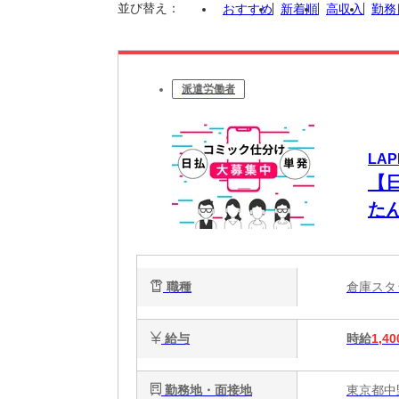
並び替え：
おすすめ
新着順
高収入
勤務
派遣労働者
LAP
【
た
職種
倉庫ス
給与
時給
1,40
勤務地・面接地
東京都中