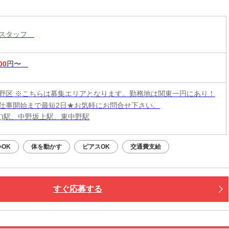
トスタッフ
00
円〜
野区 ※こちらは募集エリアとなります。勤務地は関東一円にあり！
仕事開始まで最短2日★お気軽にお問合せ下さい。
京)駅、中野坂上駅、東中野駅
OK
体を動かす
ピアスOK
交通費支給
すぐ応募する