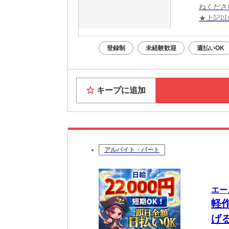
ねくださ
★上記以
登録制
未経験歓迎
週払いOK
キープに追加
アルバイト・パート
エー
軽
げ