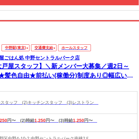
中野駅(東京)
交通費支給
ホールスタッフ
屋ごはん処 中野セントラルパーク店
大戸屋スタッフ】＼新メンバー大募集／週2日～
K★髪色自由★前払い(稼働分)制度あり◎幅広い年
活躍中！
ールスタッフ (2)キッチンスタッフ (3)レストラン
,250
円〜
(2)時給
1,250
円〜
(3)時給
1,250
円〜
野区中野4-10-2 中野セントラルパーク南棟2Ｆ