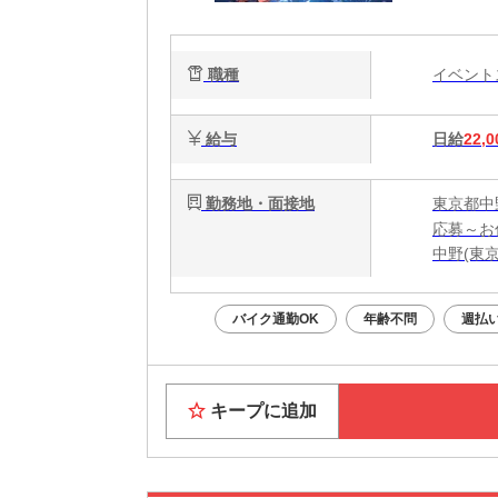
職種
イベン
給与
日給
22,0
勤務地・面接地
東京都中
応募～お
中野(東
バイク通勤OK
年齢不問
週払い
キープに追加