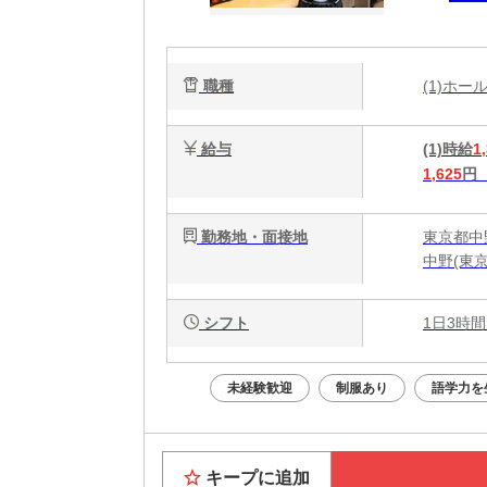
職種
(1)ホ
給与
(1)時給
1
1,625
円
勤務地・面接地
東京都中野
中野(東
シフト
1日3時間
未経験歓迎
制服あり
語学力を
キープに追加