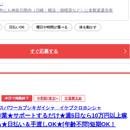
い
外にも神奈川県内（川崎・横浜・相模原など）に多数派遣先有
日払いOK
曜日や時間が選べる
体を動かす
すぐ応募する
本日で掲載終了
中野駅(東京)
交通費支給
スパワーカブシキガイシャ イケブクロホンシャ
作業★サポートするだけ★週5日なら10万円以上稼
る★日払い＆手渡しOK★[年齢不問]短期OK！