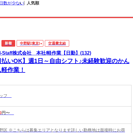
日数が少ない
人気順
新着
中野駅(東京)
交通費支給
I-Staff株式会社 本社/軽作業【日勤】(132)
日払いOK】週1日～自由シフト♪未経験歓迎のかん
ん軽作業！
タッフ
0
円〜
野区 ※こちらは募集エリアとなります詳しい勤務地は面接時にお尋