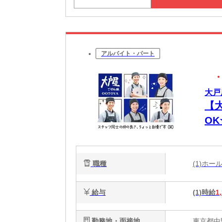
アルバイト・パート
大戸
【
O
代
職種
(1)ホ
給与
(1)時給
1
勤務地・面接地
東京都中