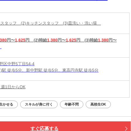
ールスタッフ (2)キッチンスタッフ (3)皿洗い・洗い場
,380
円〜
1,625
円
(2)時給
1,380
円〜
1,625
円
(3)時給
1,380
円〜
区中野5丁目54-4
京)駅 徒歩5分、新中野駅 徒歩5分、東高円寺駅 徒歩5分
 週1日からOK
生かせる
スキルが身に付く
年齢不問
高校生OK
すぐ応募する