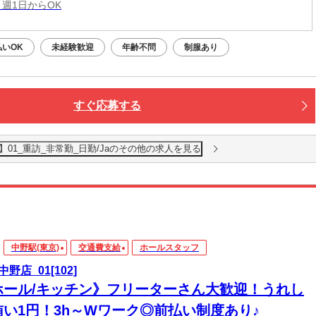
 週1日からOK
払いOK
未経験歓迎
年齢不問
制服あり
すぐ応募する
01_重訪_非常勤_日勤/Jaのその他の求人を見る
中野駅(東京)
交通費支給
ホールスタッフ
野店_01[102]
ホール/キッチン》フリーターさん大歓迎！うれし
賄い1円！3h～Wワーク◎前払い制度あり♪