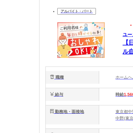
アルバイト・パート
ユー
【
ル
る
職種
ホーム
給与
時給
1,56
勤務地・面接地
東京都中
中野(東