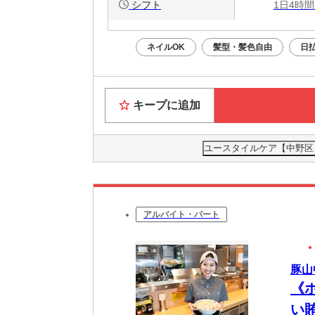
シフト
1日4時間
ネイルOK
髪型・髪色自由
日
キープに追加
ユースタイルケア【中野区】
アルバイト・パート
豚山中
《
い