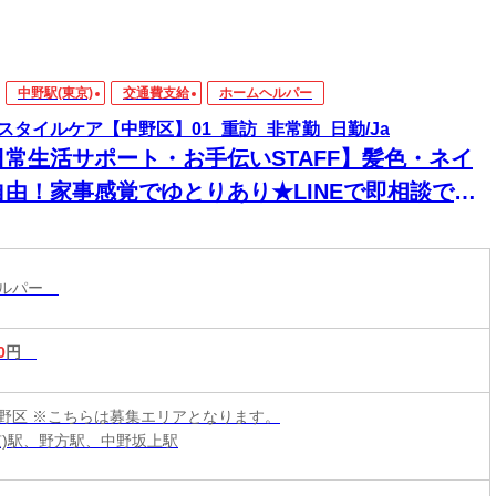
中野駅(東京)
交通費支給
ホームヘルパー
スタイルケア【中野区】01_重訪_非常勤_日勤/Ja
日常生活サポート・お手伝いSTAFF】髪色・ネイ
自由！家事感覚でゆとりあり★LINEで即相談でき
→安心！週1～＆残業なしで私生活両立◎
ヘルパー
0
円
野区 ※こちらは募集エリアとなります。
京)駅、野方駅、中野坂上駅