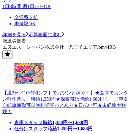
シフト
1日8時間 週1日からOK
交通費支給
未経験OK
詳細を見る
応募画面に進む
派遣労働者
エヌエス・ジャパン株式会社 八王子エリア/om44RG
【週2日／10時間シフトでガツンと稼ぐ！】★倉庫でカンタ
ン軽作業＼ 時給1,350円★深夜帯は時給1,688円！ ／車＆
自転車通勤可◎無料送迎バスあり★日払い可★未経験大歓
迎！
倉庫スタッフ
時給
1,350
円〜
1,688
円
仕分けスタッフ
時給
1,350
円〜
1,688
円