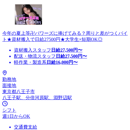
今年の夏上等卍パワーズに捧げてみる？周りと差がつくバイ
ト★資材搬入で日給27500円★大学生×短期OK◎
資材搬入スタッフ
日給
27,500
円〜
配送・物流スタッフ
日給
27,500
円〜
軽作業・製造系
日給
16,000
円〜
勤務地
面接地
東京都八王子市
八王子駅、分倍河原駅、淵野辺駅
シフト
週1日からOK
交通費支給