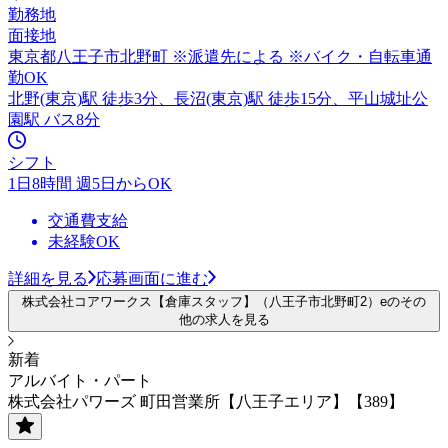
勤務地
面接地
東京都八王子市北野町 ※派遣先による ※バイク・自転車通
勤OK
北野(東京)駅 徒歩3分、長沼(東京)駅 徒歩15分、平山城址公
園駅 バス8分
シフト
1日8時間 週5日からOK
交通費支給
未経験OK
詳細を見る
応募画面に進む
株式会社コアワークス【倉庫スタッフ】（八王子市北野町2）eのその
他の求人を見る
新着
アルバイト・パート
株式会社パワーズ 町田営業所【八王子エリア】【389】