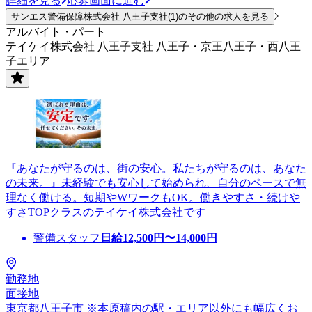
詳細を見る
応募画面に進む
サンエス警備保障株式会社 八王子支社(1)のその他の求人を見る
アルバイト・パート
テイケイ株式会社 八王子支社 八王子・京王八王子・西八王
子エリア
『あなたが守るのは、街の安心。私たちが守るのは、あなた
の未来。』未経験でも安心して始められ、自分のペースで無
理なく働ける。短期やWワークもOK。働きやすさ・続けや
すさTOPクラスのテイケイ株式会社です
警備スタッフ
日給
12,500
円〜
14,000
円
勤務地
面接地
東京都八王子市 ※本原稿内の駅・エリア以外にも幅広くお