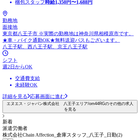
梱包スタッフ
時給
1,350
円〜
1,688
円
勤務地
面接地
東京都八王子市 ※実際の勤務地は神奈川県相模原市です。
★車・バイク通勤OK★無料送迎バスもございます。
八王子駅、西八王子駅、京王八王子駅
シフト
週2日からOK
交通費支給
未経験OK
詳細を見る
応募画面に進む
エヌエス・ジャパン株式会社 八王子エリア/om44RGのその他の求人
を見る
新着
派遣労働者
株式会社Chain Affection_倉庫スタッフ_八王子_日勤(2)