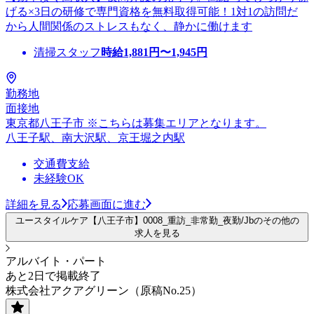
げる×3日の研修で専門資格を無料取得可能！1対1の訪問だ
から人間関係のストレスもなく、静かに働けます
清掃スタッフ
時給
1,881
円〜
1,945
円
勤務地
面接地
東京都八王子市 ※こちらは募集エリアとなります。
八王子駅、南大沢駅、京王堀之内駅
交通費支給
未経験OK
詳細を見る
応募画面に進む
ユースタイルケア【八王子市】0008_重訪_非常勤_夜勤/Jbのその他の
求人を見る
アルバイト・パート
あと2日で掲載終了
株式会社アクアグリーン（原稿No.25）