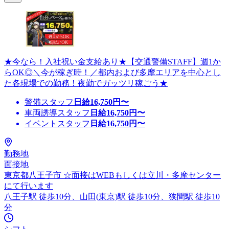
★今なら！入社祝い金支給あり★【交通警備STAFF】週1か
らOK◎＼今が稼ぎ時！／都内および多摩エリアを中心とし
た各現場での勤務！夜勤でガッツリ稼ごう★
警備スタッフ
日給
16,750
円〜
車両誘導スタッフ
日給
16,750
円〜
イベントスタッフ
日給
16,750
円〜
勤務地
面接地
東京都八王子市 ☆面接はWEBもしくは立川・多摩センター
にて行います
八王子駅 徒歩10分、山田(東京)駅 徒歩10分、狭間駅 徒歩10
分