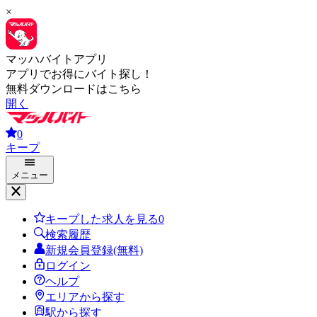
×
マッハバイトアプリ
アプリでお得にバイト探し！
無料ダウンロードはこちら
開く
0
キープ
メニュー
キープした求人を見る
0
検索履歴
新規会員登録(無料)
ログイン
ヘルプ
エリアから探す
駅から探す