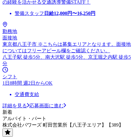
の経験を活かせる交通誘導警備STAFF！
警備スタッフ
日給
12,000
円〜
16,250
円
勤務地
面接地
東京都八王子市 ※こちらは募集エリアとなります。面接地
についてはフリーアピール欄をご確認ください。
八王子駅 徒歩5分、南大沢駅 徒歩5分、京王堀之内駅 徒歩5
分
シフト
1日8時間 週2日からOK
交通費支給
詳細を見る
応募画面に進む
新着
アルバイト・パート
株式会社パワーズ 町田営業所【八王子エリア】【389】