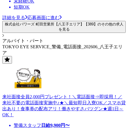
未経験OK
短期OK
詳細を見る
応募画面に進む
株式会社パワーズ 町田営業所【八王子エリア】【389】のその他の求人
を見る
アルバイト・パート
TOKYO EYE SERVICE_警備_電話面接_202606_八王子エリ
ア
来社面接全員2,000円プレゼント！＼電話面接⇒即採用！／
来社不要の電話面接実施中♪★＼最短即日入寮OK／スマホ貸
出あり！食事券の配布アリ！働きやすさバツグン★週1日～
OK！
警備スタッフ
日給
9,900
円〜