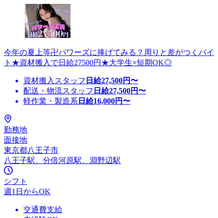
今年の夏上等卍パワーズに捧げてみる？周りと差がつくバイ
ト★資材搬入で日給27500円★大学生×短期OK◎
資材搬入スタッフ
日給
27,500
円〜
配送・物流スタッフ
日給
27,500
円〜
軽作業・製造系
日給
16,000
円〜
勤務地
面接地
東京都八王子市
八王子駅、分倍河原駅、淵野辺駅
シフト
週1日からOK
交通費支給