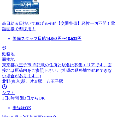
高日給＆日払いで稼げる夜勤【交通警備】経験一切不問！電
話面接で即採用！
警備スタッフ
日給
14,063
円〜
18,635
円
勤務地
面接地
東京都八王子市 ※記載の住所と駅名は募集エリアです。面
接地は原稿内をご参照下さい。(希望の勤務地で勤務できな
い場合があります。)
北野(東京)駅、片倉駅、八王子駅
シフト
1日8時間 週3日からOK
未経験OK