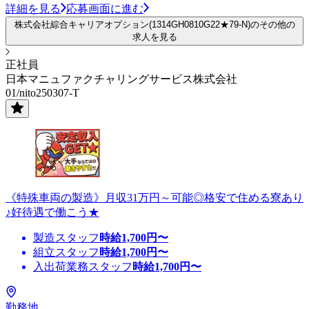
詳細を見る
応募画面に進む
株式会社綜合キャリアオプション(1314GH0810G22★79-N)のその他の
求人を見る
正社員
日本マニュファクチャリングサービス株式会社
01/nito250307-T
《特殊車両の製造》月収31万円～可能◎格安で住める寮あり
♪好待遇で働こう★
製造スタッフ
時給
1,700
円〜
組立スタッフ
時給
1,700
円〜
入出荷業務スタッフ
時給
1,700
円〜
勤務地