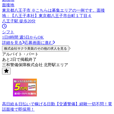
面接地
東京都八王子市 ※こちらは募集エリアの一例です。面接
地：【八王子本社】東京都八王子市台町１丁目４
八王子駅 徒歩20分
シフト
1日8時間 週5日からOK
詳細を見る
応募画面に進む
株式会社サクラ美装のその他の求人を見る
アルバイト・パート
あと2日で掲載終了
三和警備保障株式会社 北野駅エリア
高日給＆日払いで稼げる日勤【交通警備】経験一切不問！電
話面接で即採用！