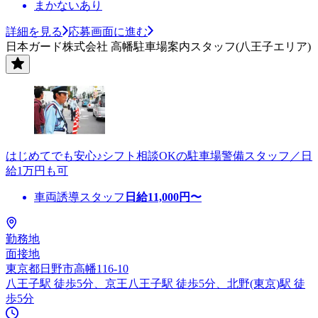
まかないあり
詳細を見る
応募画面に進む
日本ガード株式会社 高幡駐車場案内スタッフ(八王子エリア)
はじめてでも安心♪シフト相談OKの駐車場警備スタッフ／日
給1万円も可
車両誘導スタッフ
日給
11,000
円〜
勤務地
面接地
東京都日野市高幡116-10
八王子駅 徒歩5分、京王八王子駅 徒歩5分、北野(東京)駅 徒
歩5分