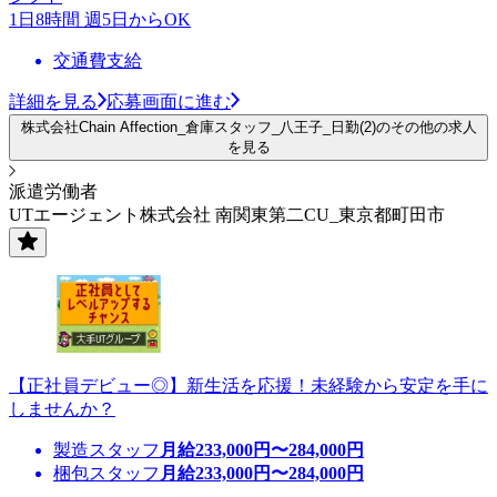
1日8時間 週5日からOK
交通費支給
詳細を見る
応募画面に進む
株式会社Chain Affection_倉庫スタッフ_八王子_日勤(2)のその他の求人
を見る
派遣労働者
UTエージェント株式会社 南関東第二CU_東京都町田市
【正社員デビュー◎】新生活を応援！未経験から安定を手に
しませんか？
製造スタッフ
月給
233,000
円〜
284,000
円
梱包スタッフ
月給
233,000
円〜
284,000
円