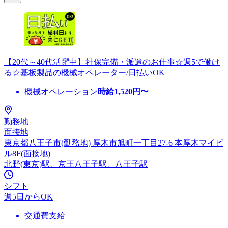
【20代～40代活躍中】社保完備・派遣のお仕事☆週5で働け
る☆基板製品の機械オペレーター/日払いOK
機械オペレーション
時給
1,520
円〜
勤務地
面接地
東京都八王子市(勤務地) 厚木市旭町一丁目27-6 本厚木マイビ
ル8F(面接地)
北野(東京)駅、京王八王子駅、八王子駅
シフト
週5日からOK
交通費支給