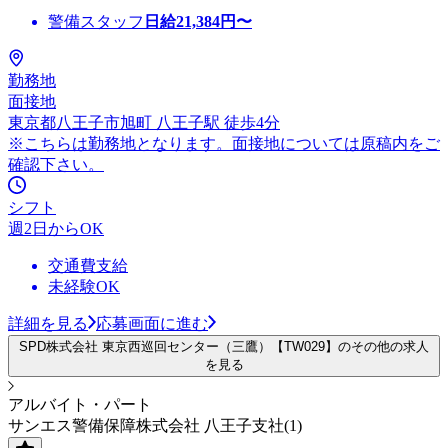
警備スタッフ
日給
21,384
円〜
勤務地
面接地
東京都八王子市旭町 八王子駅 徒歩4分
※こちらは勤務地となります。面接地については原稿内をご
確認下さい。
シフト
週2日からOK
交通費支給
未経験OK
詳細を見る
応募画面に進む
SPD株式会社 東京西巡回センター（三鷹）【TW029】のその他の求人
を見る
アルバイト・パート
サンエス警備保障株式会社 八王子支社(1)