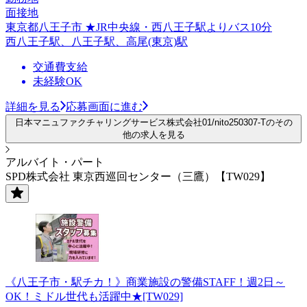
面接地
東京都八王子市 ★JR中央線・西八王子駅よりバス10分
西八王子駅、八王子駅、高尾(東京)駅
交通費支給
未経験OK
詳細を見る
応募画面に進む
日本マニュファクチャリングサービス株式会社01/nito250307-Tのその
他の求人を見る
アルバイト・パート
SPD株式会社 東京西巡回センター（三鷹）【TW029】
《八王子市・駅チカ！》商業施設の警備STAFF！週2日～
OK！ミドル世代も活躍中★[TW029]