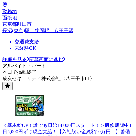
勤務地
面接地
東京都町田市
長沼(東京)駅、狭間駅、八王子駅
交通費支給
未経験OK
詳細を見る
応募画面に進む
アルバイト・パート
本日で掲載終了
成友セキュリティ株式会社〈八王子市01〉
＜基本給UP！誰でも日給14,000円スタート！＞研修期間中1
日5,000円ずつ現金支給！【入社祝い金総額10万円！】警備