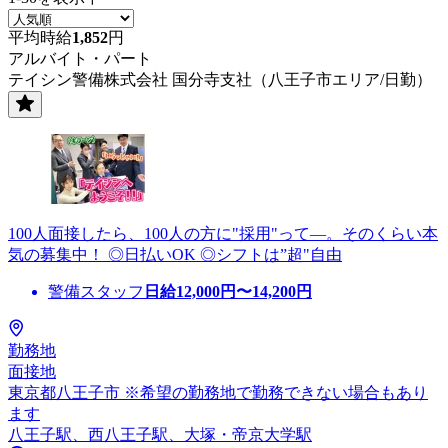
平均時給
1,852
円
アルバイト・パート
テイシン警備株式会社 国分寺支社（八王子市エリア/日勤）
100人面接したら、100人の方に"採用"って―。そのくらい本
気の募集中！ ◎日払いOK ◎シフトは”超"自由
警備スタッフ
日給
12,000
円〜
14,200
円
勤務地
面接地
東京都八王子市 ※希望の勤務地で勤務できない場合もあり
ます
八王子駅、西八王子駅、大塚・帝京大学駅