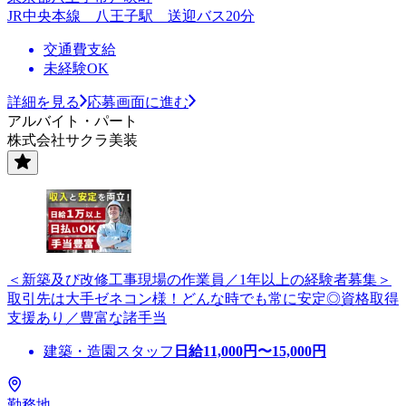
JR中央本線 八王子駅 送迎バス20分
交通費支給
未経験OK
詳細を見る
応募画面に進む
アルバイト・パート
株式会社サクラ美装
＜新築及び改修工事現場の作業員／1年以上の経験者募集＞
取引先は大手ゼネコン様！どんな時でも常に安定◎資格取得
支援あり／豊富な諸手当
建築・造園スタッフ
日給
11,000
円〜
15,000
円
勤務地