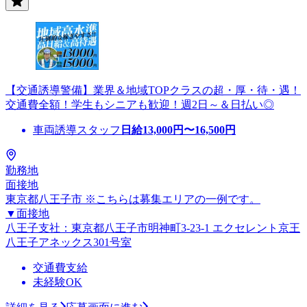
【交通誘導警備】業界＆地域TOPクラスの超・厚・待・遇！
交通費全額！学生もシニアも歓迎！週2日～＆日払い◎
車両誘導スタッフ
日給
13,000
円〜
16,500
円
勤務地
面接地
東京都八王子市 ※こちらは募集エリアの一例です。
▼面接地
八王子支社：東京都八王子市明神町3-23-1 エクセレント京王
八王子アネックス301号室
交通費支給
未経験OK