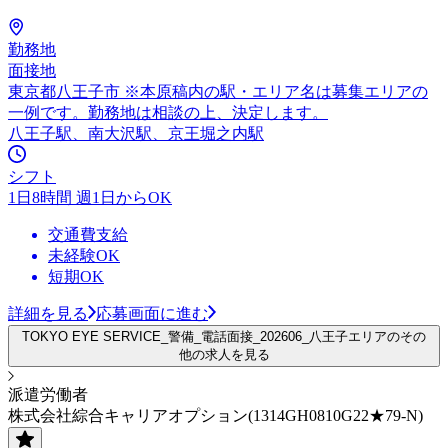
勤務地
面接地
東京都八王子市 ※本原稿内の駅・エリア名は募集エリアの
一例です。勤務地は相談の上、決定します。
八王子駅、南大沢駅、京王堀之内駅
シフト
1日8時間 週1日からOK
交通費支給
未経験OK
短期OK
詳細を見る
応募画面に進む
TOKYO EYE SERVICE_警備_電話面接_202606_八王子エリアのその
他の求人を見る
派遣労働者
株式会社綜合キャリアオプション(1314GH0810G22★79-N)