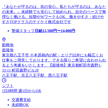
『あなたが守るのは、街の安心。私たちが守るのは、あなた
の未来。』未経験でも安心して始められ、自分のペースで無
理なく働ける。短期やWワークもOK。働きやすさ・続けや
すさTOPクラスのテイケイ株式会社です
警備スタッフ
日給
12,500
円〜
14,000
円
勤務地
面接地
東京都八王子市 ※本原稿内の駅・エリア以外にも幅広くお
仕事をご用意しております。できる限りご希望に合わせられ
るよう考慮をいたします。【面接地】東京都町田市森野1-
33-11 町田森野ビル2F
八王子駅、京王八王子駅、西八王子駅
シフト
1日8時間 週1日からOK
交通費支給
未経験OK