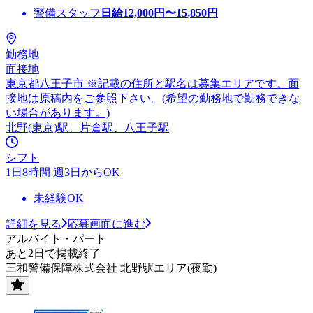
警備スタッフ
日給
12,000
円〜
15,850
円
勤務地
面接地
東京都八王子市 ※記載の住所と駅名は募集エリアです。面
接地は原稿内をご参照下さい。(希望の勤務地で勤務できな
い場合があります。)
北野(東京)駅、片倉駅、八王子駅
シフト
1日8時間 週3日からOK
未経験OK
詳細を見る
応募画面に進む
アルバイト・パート
あと2日で掲載終了
三和警備保障株式会社 北野駅エリア(夜勤)