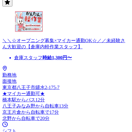
＼＼☆オープニング募集×マイカー通勤OK☆／／未経験さ
ん大歓迎の【倉庫内軽作業スタッフ】
倉庫スタッフ
時給
1,300
円〜
勤務地
面接地
東京都八王子市鑓水2-175-7
★マイカー通勤可★
橋本駅からバス12分
八王子みなみ野から自転車13分
京王片倉から自転車で17分
北野から自転車で20分
シフト