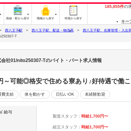
185,855件
の
す
路線・駅から探す
職種から探す
特徴から探す
キー
西八王子駅
西八王子駅、配送・物流系
西八王子駅、在庫管理・入出
0307-T
1/nito250307-Tのバイト・パート求人情報
万円～可能◎格安で住める寮あり♪好待遇で働
通費支給
体を動かす
日払いOK
未経験歓迎
給与
製造スタッフ：
時給1,700円〜
組立スタッフ：
時給1,700円〜