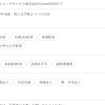
ングサービス株式会社01/nito250307-T
R中央線・西八王子駅よりバス10分
歓迎
主婦(夫)歓迎
長期歓迎
お持ちの方歓迎
未経験者OK
高校生不可
経験者優遇
度あり
労災完備
研修あり
寮、社宅あり