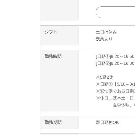
シフト
土日は休み
残業あり
勤務時間
[日勤①]8:20～16:5
[日勤②]8:20～16:
※5勤2休
※日勤①【9/16～3/
※繁忙期である日勤
※休日…基本土・日
夏季休暇、年末
勤務期間
即日勤務OK