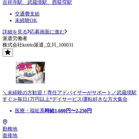
吉祥寺駅、武蔵境駅、西荻窪駅
交通費支給
未経験OK
詳細を見る
応募画面に進む
派遣労働者
株式会社kotrio派遣_立川_100031
＼未経験の方歓迎！専任アドバイザーがサポート／武蔵境駅
すぐ≫毎日1万円以上*デイサービス|運転好きな方大集合
医療・福祉系
時給
1,600
円〜
2,250
円
勤務地
面接地