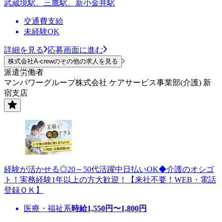
武蔵境駅、三鷹駅、新小金井駅
交通費支給
未経験OK
詳細を見る
応募画面に進む
株式会社A-crewのその他の求人を見る
派遣労働者
マンパワーグループ株式会社 ケアサービス事業部(介護) 新
宿支店
経験が活かせる◎20～50代活躍中日払いOK◆介護のオシゴ
ト！実務経験1年以上の方大歓迎！【来社不要！WEB・電話
登録ＯＫ】
医療・福祉系
時給
1,550
円〜
1,800
円