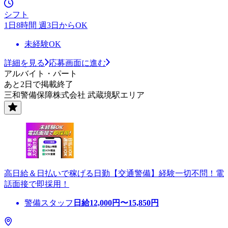
シフト
1日8時間 週3日からOK
未経験OK
詳細を見る
応募画面に進む
アルバイト・パート
あと2日で掲載終了
三和警備保障株式会社 武蔵境駅エリア
高日給＆日払いで稼げる日勤【交通警備】経験一切不問！電
話面接で即採用！
警備スタッフ
日給
12,000
円〜
15,850
円