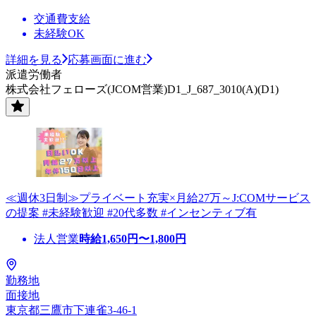
交通費支給
未経験OK
詳細を見る
応募画面に進む
派遣労働者
株式会社フェローズ(JCOM営業)D1_J_687_3010(A)(D1)
≪週休3日制≫プライベート充実×月給27万～J:COMサービス
の提案 #未経験歓迎 #20代多数 #インセンティブ有
法人営業
時給
1,650
円〜
1,800
円
勤務地
面接地
東京都三鷹市下連雀3-46-1