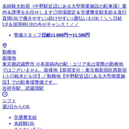
未経験大歓迎《中野駅近辺にある大型商業施設の駐車場》案
内＆誘導をお任せします◎現場固定＆交通費全額支給＆直行
直帰OKで働きやすい♪続けやすい♪週払いもOK！＼＼日給
UP＆採用枠UPの今がチャンス！／／
警備スタッフ
日給
11,000
円〜
11,500
円
勤務地
面接地
東京都武蔵野市 ※本原稿内の駅・エリア名は実際の勤務地
ではございません。面接地【新宿支社：東京都新宿区西新宿
1-3-15栃木ビル5F】／勤務地【中野駅近辺にある大型商業施
設】での駐車場警備です。
吉祥寺駅、武蔵境駅
シフト
週2日からOK
交通費支給
未経験OK