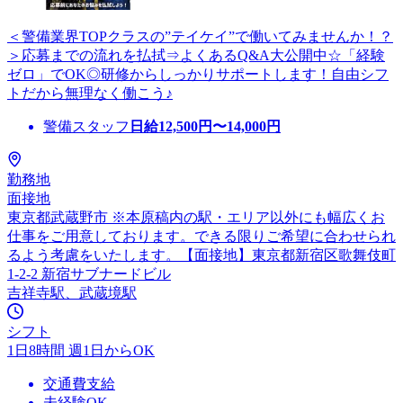
＜警備業界TOPクラスの”テイケイ”で働いてみませんか！？
＞応募までの流れを払拭⇒よくあるQ&A大公開中☆「経験
ゼロ」でOK◎研修からしっかりサポートします！自由シフ
トだから無理なく働こう♪
警備スタッフ
日給
12,500
円〜
14,000
円
勤務地
面接地
東京都武蔵野市 ※本原稿内の駅・エリア以外にも幅広くお
仕事をご用意しております。できる限りご希望に合わせられ
るよう考慮をいたします。【面接地】東京都新宿区歌舞伎町
1-2-2 新宿サブナードビル
吉祥寺駅、武蔵境駅
シフト
1日8時間 週1日からOK
交通費支給
未経験OK