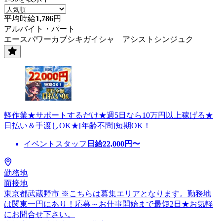
平均時給
1,786
円
アルバイト・パート
エースパワーカブシキガイシャ アシストシンジュク
軽作業★サポートするだけ★週5日なら10万円以上稼げる★
日払い＆手渡しOK★[年齢不問]短期OK！
イベントスタッフ
日給
22,000
円〜
勤務地
面接地
東京都武蔵野市 ※こちらは募集エリアとなります。勤務地
は関東一円にあり！応募～お仕事開始まで最短2日★お気軽
にお問合せ下さい。