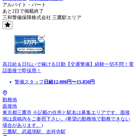
アルバイト・パート
あと2日で掲載終了
三和警備保障株式会社 三鷹駅エリア
高日給＆日払いで稼げる日勤【交通警備】経験一切不問！電
話面接で即採用！
警備スタッフ
日給
12,000
円〜
15,850
円
勤務地
面接地
東京都三鷹市 ※記載の住所と駅名は募集エリアです。面接
地は原稿内をご参照下さい。(希望の勤務地で勤務できない
場合があります。)
三鷹駅、武蔵境駅、吉祥寺駅