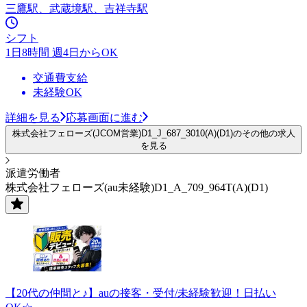
三鷹駅、武蔵境駅、吉祥寺駅
シフト
1日8時間 週4日からOK
交通費支給
未経験OK
詳細を見る
応募画面に進む
株式会社フェローズ(JCOM営業)D1_J_687_3010(A)(D1)のその他の求人
を見る
派遣労働者
株式会社フェローズ(au未経験)D1_A_709_964T(A)(D1)
【20代の仲間と♪】auの接客・受付/未経験歓迎！日払い