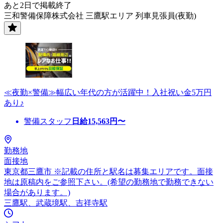
あと2日で掲載終了
三和警備保障株式会社 三鷹駅エリア 列車見張員(夜勤)
≪夜勤×警備≫幅広い年代の方が活躍中！入社祝い金5万円
あり♪
警備スタッフ
日給
15,563
円〜
勤務地
面接地
東京都三鷹市 ※記載の住所と駅名は募集エリアです。面接
地は原稿内をご参照下さい。(希望の勤務地で勤務できない
場合があります。)
三鷹駅、武蔵境駅、吉祥寺駅