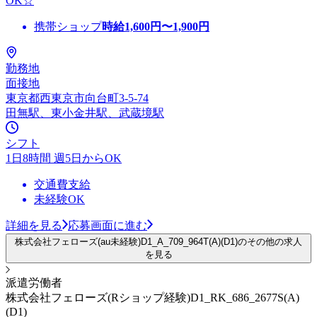
OK☆
携帯ショップ
時給
1,600
円〜
1,900
円
勤務地
面接地
東京都西東京市向台町3-5-74
田無駅、東小金井駅、武蔵境駅
シフト
1日8時間 週5日からOK
交通費支給
未経験OK
詳細を見る
応募画面に進む
株式会社フェローズ(au未経験)D1_A_709_964T(A)(D1)のその他の求人
を見る
派遣労働者
株式会社フェローズ(Rショップ経験)D1_RK_686_2677S(A)
(D1)