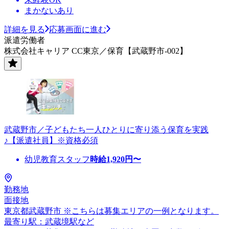
まかないあり
詳細を見る
応募画面に進む
派遣労働者
株式会社キャリア CC東京／保育【武蔵野市-002】
武蔵野市／子どもたち一人ひとりに寄り添う保育を実践
♪【派遣社員】※資格必須
幼児教育スタッフ
時給
1,920
円〜
勤務地
面接地
東京都武蔵野市 ※こちらは募集エリアの一例となります。
最寄り駅：武蔵境駅など