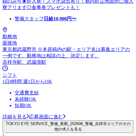
録のみ可★即入寮！スマホ貸出有り！都内好立地箇所に個人
寮アリます◎食事券プレゼントも！
警備スタッフ
日給
10,900
円〜
勤務地
面接地
東京都武蔵野市 ※本原稿内の駅・エリア名は募集エリアの
一例です。勤務地は相談の上、決定します。
吉祥寺駅、武蔵境駅
シフト
1日8時間 週1日からOK
交通費支給
未経験OK
短期OK
詳細を見る
応募画面に進む
TOKYO EYE SERVICE_警備_夜勤_202606_警備_吉祥寺エリアのその
他の求人を見る