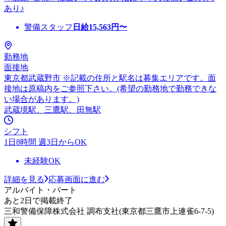
あり♪
警備スタッフ
日給
15,563
円〜
勤務地
面接地
東京都武蔵野市 ※記載の住所と駅名は募集エリアです。面
接地は原稿内をご参照下さい。(希望の勤務地で勤務できな
い場合があります。)
武蔵境駅、三鷹駅、田無駅
シフト
1日8時間 週3日からOK
未経験OK
詳細を見る
応募画面に進む
アルバイト・パート
あと2日で掲載終了
三和警備保障株式会社 調布支社(東京都三鷹市上連雀6-7-5)