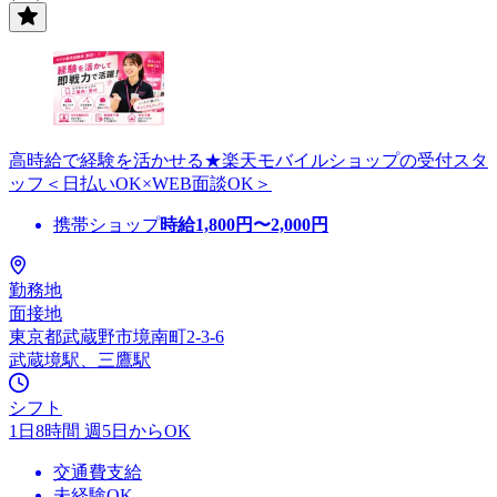
高時給で経験を活かせる★楽天モバイルショップの受付スタ
ッフ＜日払いOK×WEB面談OK＞
携帯ショップ
時給
1,800
円〜
2,000
円
勤務地
面接地
東京都武蔵野市境南町2-3-6
武蔵境駅、三鷹駅
シフト
1日8時間 週5日からOK
交通費支給
未経験OK