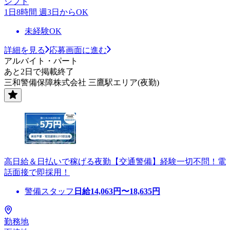
シフト
1日8時間 週3日からOK
未経験OK
詳細を見る
応募画面に進む
アルバイト・パート
あと2日で掲載終了
三和警備保障株式会社 三鷹駅エリア(夜勤)
高日給＆日払いで稼げる夜勤【交通警備】経験一切不問！電
話面接で即採用！
警備スタッフ
日給
14,063
円〜
18,635
円
勤務地