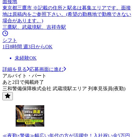
面接地
東京都三鷹市 ※記載の住所と駅名は募集エリアです。面接
地は原稿内をご参照下さい。(希望の勤務地で勤務できない
場合があります。)
三鷹駅、武蔵境駅、吉祥寺駅
シフト
1日8時間 週3日からOK
未経験OK
詳細を見る
応募画面に進む
アルバイト・パート
あと2日で掲載終了
三和警備保障株式会社 武蔵境駅エリア 列車見張員(夜勤)
≪夜勤×警備≫幅広い年代の方が活躍中！入社祝い金5万円