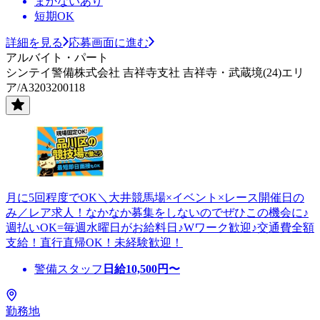
まかないあり
短期OK
詳細を見る
応募画面に進む
アルバイト・パート
シンテイ警備株式会社 吉祥寺支社 吉祥寺・武蔵境(24)エリ
ア/A3203200118
月に5回程度でOK＼大井競馬場×イベント×レース開催日の
み／レア求人！なかなか募集をしないのでぜひこの機会に♪
週払いOK=毎週水曜日がお給料日♪Wワーク歓迎♪交通費全額
支給！直行直帰OK！未経験歓迎！
警備スタッフ
日給
10,500
円〜
勤務地