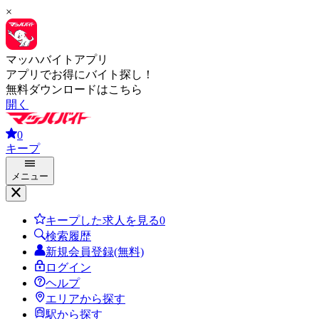
×
マッハバイトアプリ
アプリでお得にバイト探し！
無料ダウンロードはこちら
開く
0
キープ
メニュー
キープした求人を見る
0
検索履歴
新規会員登録(無料)
ログイン
ヘルプ
エリアから探す
駅から探す