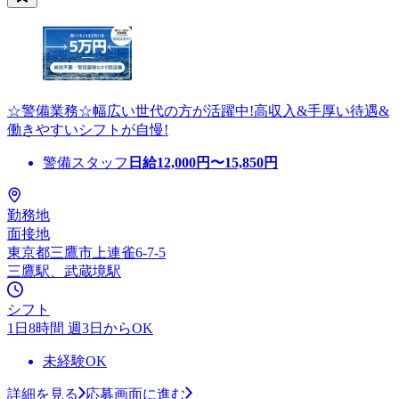
☆警備業務☆幅広い世代の方が活躍中!高収入&手厚い待遇&
働きやすいシフトが自慢!
警備スタッフ
日給
12,000
円〜
15,850
円
勤務地
面接地
東京都三鷹市上連雀6-7-5
三鷹駅、武蔵境駅
シフト
1日8時間 週3日からOK
未経験OK
詳細を見る
応募画面に進む