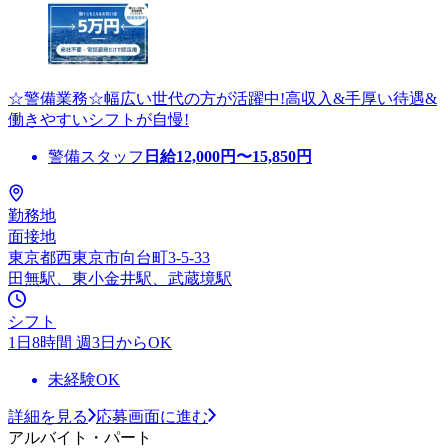
☆警備業務☆幅広い世代の方が活躍中!高収入&手厚い待遇&
働きやすいシフトが自慢!
警備スタッフ
日給
12,000
円〜
15,850
円
勤務地
面接地
東京都西東京市向台町3-5-33
田無駅、東小金井駅、武蔵境駅
シフト
1日8時間 週3日からOK
未経験OK
詳細を見る
応募画面に進む
アルバイト・パート