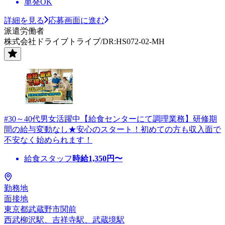
単発OK
詳細を見る
応募画面に進む
派遣労働者
株式会社ドライブトライブ/DR:HS072-02-MH
#30～40代男女活躍中【給食センターにて調理業務】研修期
間の給与変動なし★安心のスタート！初めての方も収入面で
不安なく始められます！
給食スタッフ
時給
1,350
円〜
勤務地
面接地
東京都武蔵野市関前
西武柳沢駅、吉祥寺駅、武蔵境駅