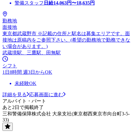
警備スタッフ
日給
14,063
円〜
18,635
円
勤務地
面接地
東京都武蔵野市 ※記載の住所と駅名は募集エリアです。面
接地は原稿内をご参照下さい。(希望の勤務地で勤務できな
い場合があります。)
武蔵境駅、三鷹駅、田無駅
シフト
1日8時間 週3日からOK
未経験OK
詳細を見る
応募画面に進む
アルバイト・パート
あと2日で掲載終了
三和警備保障株式会社 大泉支社(東京都西東京市向台町3-5-
33)