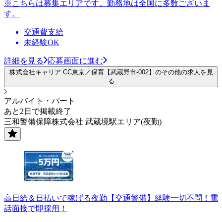
※こちらは募集エリアです。勤務地は全国に多数ございま
す。
交通費支給
未経験OK
詳細を見る
応募画面に進む
株式会社キャリア CC東京／保育【武蔵野市-002】のその他の求人を見
る
アルバイト・パート
あと2日で掲載終了
三和警備保障株式会社 武蔵境駅エリア(夜勤)
高日給＆日払いで稼げる夜勤【交通警備】経験一切不問！電
話面接で即採用！