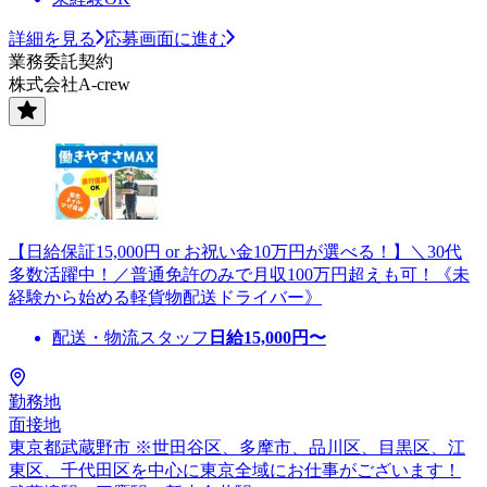
詳細を見る
応募画面に進む
業務委託契約
株式会社A-crew
【日給保証15,000円 or お祝い金10万円が選べる！】＼30代
多数活躍中！／普通免許のみで月収100万円超えも可！《未
経験から始める軽貨物配送ドライバー》
配送・物流スタッフ
日給
15,000
円〜
勤務地
面接地
東京都武蔵野市 ※世田谷区、多摩市、品川区、目黒区、江
東区、千代田区を中心に東京全域にお仕事がございます！