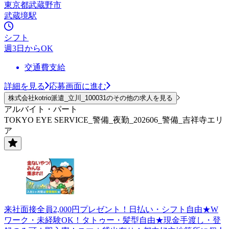
東京都武蔵野市
武蔵境駅
シフト
週3日からOK
交通費支給
詳細を見る
応募画面に進む
株式会社kotrio派遣_立川_100031のその他の求人を見る
アルバイト・パート
TOKYO EYE SERVICE_警備_夜勤_202606_警備_吉祥寺エリ
ア
来社面接全員2,000円プレゼント！日払い・シフト自由★W
ワーク・未経験OK！タトゥー・髪型自由★現金手渡し・登