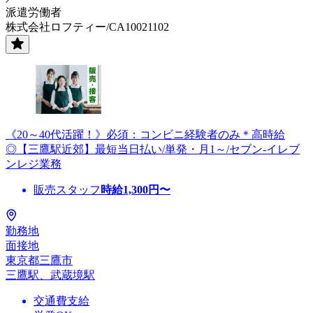
派遣労働者
株式会社ロフティー/CA10021102
《20～40代活躍！》必須：コンビニ経験者のみ＊高時給
◎【三鷹駅近郊】最短当日払い/単発・月1～/セブン-イレブ
ンレジ業務
販売スタッフ
時給
1,300
円〜
勤務地
面接地
東京都三鷹市
三鷹駅、武蔵境駅
交通費支給