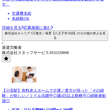
す。
交通費支給
未経験OK
詳細を見る
応募画面に進む
株式会社キャリア CC東京／保育【八王子市-016】のその他の求人を見
る
派遣労働者
株式会社スタッフサービス/H10329898
【小宮駅】有料老人ホームで介護／貴方が培った「その経
験」が欲しい／ミドル活躍中◎週4日以上勤務可◎経験者歓
迎◎
医療・福祉系
時給
1,550
円〜
1,700
円