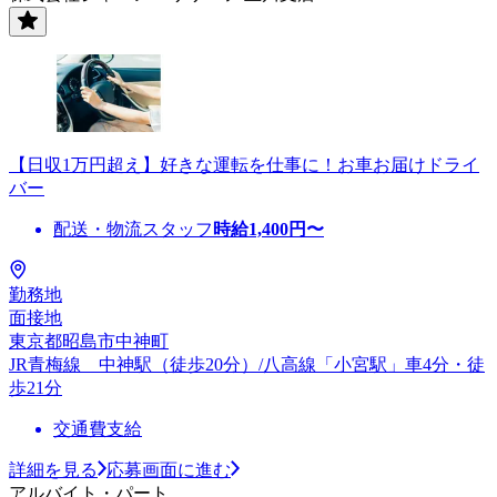
【日収1万円超え】好きな運転を仕事に！お車お届けドライ
バー
配送・物流スタッフ
時給
1,400
円〜
勤務地
面接地
東京都昭島市中神町
JR青梅線 中神駅（徒歩20分）/八高線「小宮駅」車4分・徒
歩21分
交通費支給
詳細を見る
応募画面に進む
アルバイト・パート