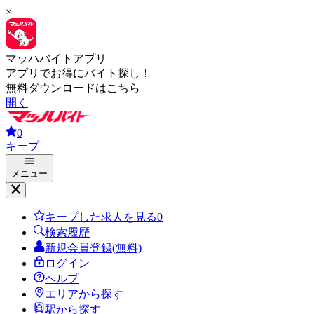
×
マッハバイトアプリ
アプリでお得にバイト探し！
無料ダウンロードはこちら
開く
0
キープ
メニュー
キープした求人を見る
0
検索履歴
新規会員登録(無料)
ログイン
ヘルプ
エリアから探す
駅から探す