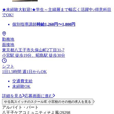
★未経験大歓迎!★学生～主婦層まで幅広く活躍中♪得意科目
でOK!
個別指導講師
時給
1,260
円〜
1,800
円
勤務地
面接地
東京都八王子市久保山町2丁目31-7
小宮駅 徒歩19分、昭島駅 徒歩30分
シフト
1日1.5時間 週1日からOK
交通費支給
未経験OK
詳細を見る
応募画面に進む
やる気スイッチのスクールIE 小宮校のその他の求人を見る
アルバイト・パート
八王子ケアコミュニティそよ風/29298