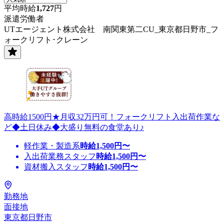
平均時給
1,727
円
派遣労働者
UTエージェント株式会社 南関東第二CU_東京都日野市_フ
ォークリフト･クレーン
高時給1500円★月収32万円可！フォークリフト入出荷作業な
ど◆土日休み◆大盛り無料の食堂あり♪
軽作業・製造系
時給
1,500
円〜
入出荷業務スタッフ
時給
1,500
円〜
資材搬入スタッフ
時給
1,500
円〜
勤務地
面接地
東京都日野市