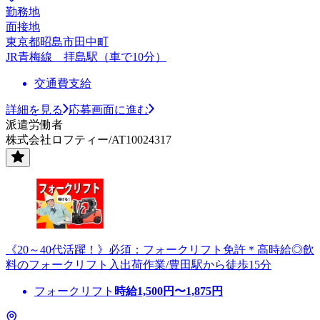
勤務地
面接地
東京都昭島市田中町
JR青梅線 拝島駅（車で10分）
交通費支給
詳細を見る
応募画面に進む
派遣労働者
株式会社ロフティー/AT10024317
《20～40代活躍！》必須：フォークリフト免許＊高時給◎飲
料のフォークリフト入出荷作業/豊田駅から徒歩15分
フォークリフト
時給
1,500
円〜
1,875
円