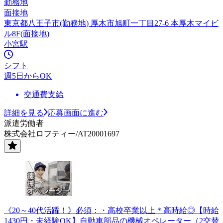
勤務地
面接地
東京都八王子市(勤務地) 厚木市旭町一丁目27-6 本厚木マイビ
ル8F(面接地)
小宮駅
シフト
週5日からOK
交通費支給
詳細を見る
応募画面に進む
派遣労働者
株式会社ロフティー/AT20001697
《20～40代活躍！》必須：・高校卒業以上＊高時給◎【時給
1430円・未経験OK】自動車部品の機械オペレーター（2交替