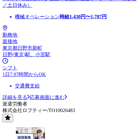
／土日休み）
機械オペレーション
時給
1,430
円〜
1,787
円
勤務地
面接地
東京都日野市新町
日野(東京)駅、小宮駅
シフト
1日7.97時間からOK
交通費支給
詳細を見る
応募画面に進む
派遣労働者
株式会社ロフティー/TO10026483