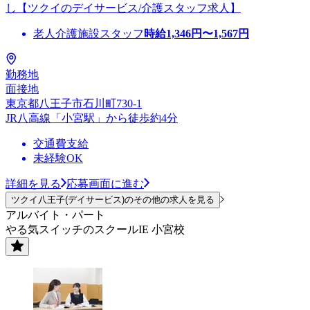
し【ツクイのデイサービス/介護スタッフ求人】
老人介護施設スタッフ
時給
1,346
円〜
1,567
円
勤務地
面接地
東京都八王子市石川町730-1
JR八高線「小宮駅」から徒歩約4分
交通費支給
未経験OK
詳細を見る
応募画面に進む
ツクイ八王子(デイサービス)のその他の求人を見る
アルバイト・パート
やる気スイッチのスクールIE 小宮校