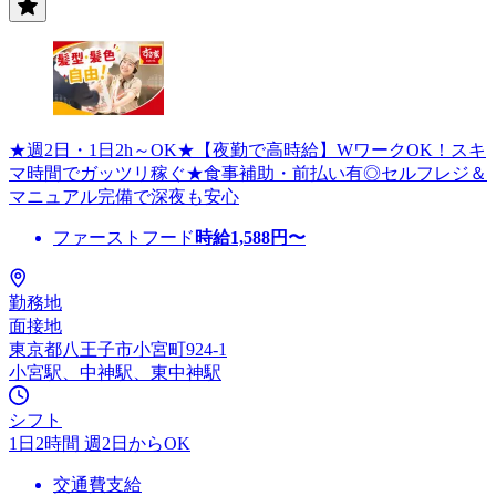
★週2日・1日2h～OK★【夜勤で高時給】WワークOK！スキ
マ時間でガッツリ稼ぐ★食事補助・前払い有◎セルフレジ＆
マニュアル完備で深夜も安心
ファーストフード
時給
1,588
円〜
勤務地
面接地
東京都八王子市小宮町924-1
小宮駅、中神駅、東中神駅
シフト
1日2時間 週2日からOK
交通費支給