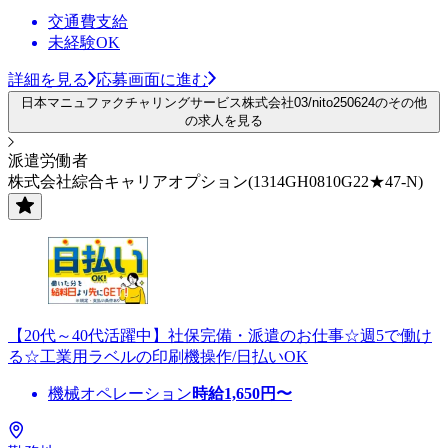
交通費支給
未経験OK
詳細を見る
応募画面に進む
日本マニュファクチャリングサービス株式会社03/nito250624のその他
の求人を見る
派遣労働者
株式会社綜合キャリアオプション(1314GH0810G22★47-N)
【20代～40代活躍中】社保完備・派遣のお仕事☆週5で働け
る☆工業用ラベルの印刷機操作/日払いOK
機械オペレーション
時給
1,650
円〜