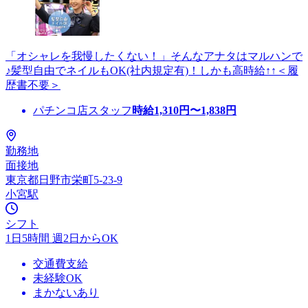
「オシャレを我慢したくない！」そんなアナタはマルハンで
♪髪型自由でネイルもOK(社内規定有)！しかも高時給↑↑＜履
歴書不要＞
パチンコ店スタッフ
時給
1,310
円〜
1,838
円
勤務地
面接地
東京都日野市栄町5-23-9
小宮駅
シフト
1日5時間 週2日からOK
交通費支給
未経験OK
まかないあり