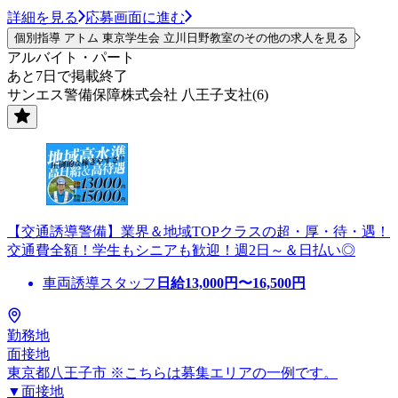
詳細を見る
応募画面に進む
個別指導 アトム 東京学生会 立川日野教室のその他の求人を見る
アルバイト・パート
あと7日で掲載終了
サンエス警備保障株式会社 八王子支社(6)
【交通誘導警備】業界＆地域TOPクラスの超・厚・待・遇！
交通費全額！学生もシニアも歓迎！週2日～＆日払い◎
車両誘導スタッフ
日給
13,000
円〜
16,500
円
勤務地
面接地
東京都八王子市 ※こちらは募集エリアの一例です。
▼面接地