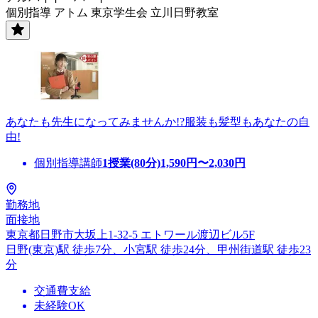
個別指導 アトム 東京学生会 立川日野教室
あなたも先生になってみませんか!?服装も髪型もあなたの自
由!
個別指導講師
1授業(80分)
1,590
円〜
2,030
円
勤務地
面接地
東京都日野市大坂上1-32-5 エトワール渡辺ビル5F
日野(東京)駅 徒歩7分、小宮駅 徒歩24分、甲州街道駅 徒歩23
分
交通費支給
未経験OK