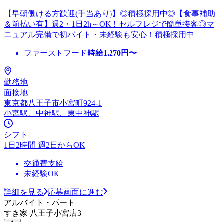
【早朝働ける方歓迎(手当あり)】◎積極採用中◎【食事補助
＆前払い有】週2・1日2h～OK！セルフレジで簡単接客◎マ
ニュアル完備で初バイト・未経験も安心！積極採用中
ファーストフード
時給
1,270
円〜
勤務地
面接地
東京都八王子市小宮町924-1
小宮駅、中神駅、東中神駅
シフト
1日2時間 週2日からOK
交通費支給
未経験OK
詳細を見る
応募画面に進む
アルバイト・パート
すき家 八王子小宮店3