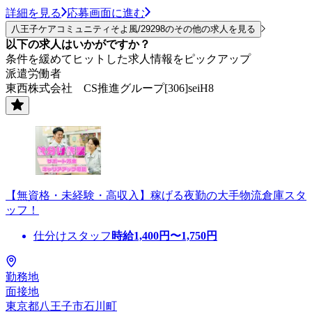
詳細を見る
応募画面に進む
八王子ケアコミュニティそよ風/29298のその他の求人を見る
以下の求人はいかがですか？
条件を緩めてヒットした求人情報をピックアップ
派遣労働者
東西株式会社 CS推進グループ[306]seiH8
【無資格・未経験・高収入】稼げる夜勤の大手物流倉庫スタ
ッフ！
仕分けスタッフ
時給
1,400
円〜
1,750
円
勤務地
面接地
東京都八王子市石川町