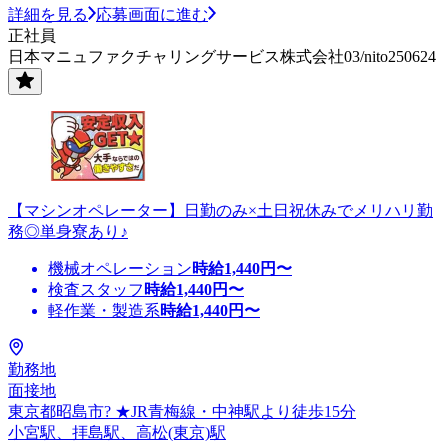
詳細を見る
応募画面に進む
正社員
日本マニュファクチャリングサービス株式会社03/nito250624
【マシンオペレーター】日勤のみ×土日祝休みでメリハリ勤
務◎単身寮あり♪
機械オペレーション
時給
1,440
円〜
検査スタッフ
時給
1,440
円〜
軽作業・製造系
時給
1,440
円〜
勤務地
面接地
東京都昭島市? ★JR青梅線・中神駅より徒歩15分
小宮駅、拝島駅、高松(東京)駅