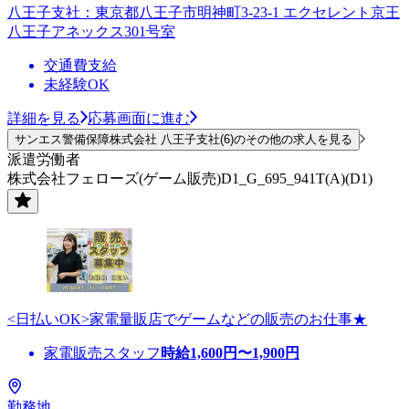
八王子支社：東京都八王子市明神町3-23-1 エクセレント京王
八王子アネックス301号室
交通費支給
未経験OK
詳細を見る
応募画面に進む
サンエス警備保障株式会社 八王子支社(6)のその他の求人を見る
派遣労働者
株式会社フェローズ(ゲーム販売)D1_G_695_941T(A)(D1)
<日払いOK>家電量販店でゲームなどの販売のお仕事★
家電販売スタッフ
時給
1,600
円〜
1,900
円
勤務地