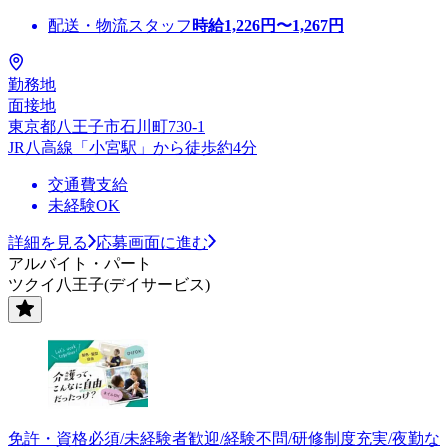
配送・物流スタッフ
時給
1,226
円〜
1,267
円
勤務地
面接地
東京都八王子市石川町730-1
JR八高線「小宮駅」から徒歩約4分
交通費支給
未経験OK
詳細を見る
応募画面に進む
アルバイト・パート
ツクイ八王子(デイサービス)
免許・資格必須/未経験者歓迎/経験不問/研修制度充実/夜勤な