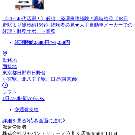
《20～40代活躍！》必須：経理事務経験＊高時給◎《JR日
野駅より徒歩約15分》経験者必見★大手自動車メーカーでの
経理・財務サポート業務
経理
時給
2,600
円〜
3,250
円
勤務地
面接地
東京都日野市日野台
小宮駅、北八王子駅、日野(東京)駅
シフト
1日7.92時間からOK
交通費支給
詳細を見る
応募画面に進む
派遣労働者
株式会社ジャパン・リリーフ 立川支店/tkdrmhR-13154