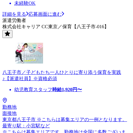
未経験OK
詳細を見る
応募画面に進む
派遣労働者
株式会社キャリア CC東京／保育【八王子市-016】
八王子市／子どもたち一人ひとりに寄り添う保育を実践
♪【派遣社員】※資格必須
幼児教育スタッフ
時給
1,920
円〜
勤務地
面接地
東京都八王子市 ※こちらは募集エリアの一例となります。
最寄り駅：小宮駅など
※こちらは募集エリアです。勤務地は全国に多数ございま