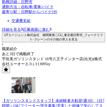
勤務詳細：日野市
通勤方法：自転車/電車/バイク
最寄り駅：日野駅からバイク5分
交通費支給
詳細を見る
応募画面に進む
UTエージェント株式会社 南関東第二CU_東京都日野市_フォークリフ
ト･クレーンのその他の求人を見る
職業紹介
あと3日で掲載終了
宇佐美ガソリンスタンド 16号八王子インター店(出光)(株式
会社ユーオーエス) /113095sy
【ガソリンスタンドスタッフ】未経験者大歓迎!週3日、1日7
時間～OK!フリーター/学生募集!充実した研修で安心してス