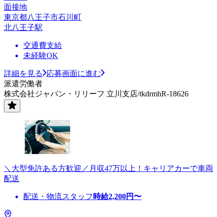
面接地
東京都八王子市石川町
北八王子駅
交通費支給
未経験OK
詳細を見る
応募画面に進む
派遣労働者
株式会社ジャパン・リリーフ 立川支店/tkdrmhR-18626
＼大型免許ある方歓迎／月収47万以上！キャリアカーで車両
配送
配送・物流スタッフ
時給
2,200
円〜