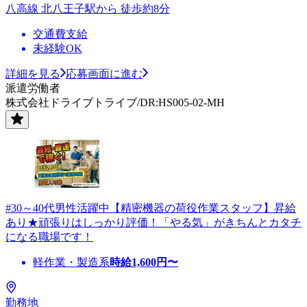
八高線 北八王子駅から 徒歩約8分
交通費支給
未経験OK
詳細を見る
応募画面に進む
派遣労働者
株式会社ドライブトライブ/DR:HS005-02-MH
#30～40代男性活躍中【精密機器の荷役作業スタッフ】昇給
あり★頑張りはしっかり評価！「やる気」がきちんとカタチ
になる職場です！
軽作業・製造系
時給
1,600
円〜
勤務地