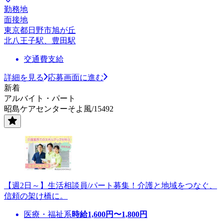
勤務地
面接地
東京都日野市旭が丘
北八王子駅、豊田駅
交通費支給
詳細を見る
応募画面に進む
新着
アルバイト・パート
昭島ケアセンターそよ風/15492
【週2日～】生活相談員/パート募集！介護と地域をつなぐ、
信頼の架け橋に。
医療・福祉系
時給
1,600
円〜
1,800
円