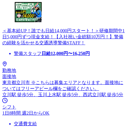
＜基本給UP！誰でも日給14,000円スタート！＞研修期間中1
日5,000円ずつ現金支給！【入社祝い金総額10万円！】警備
の経験を活かせる交通誘導警備STAFF！
警備スタッフ
日給
12,000
円〜
16,250
円
勤務地
面接地
東京都立川市 ※こちらは募集エリアとなります。面接地に
ついてはフリーアピール欄をご確認ください。
立川駅 徒歩5分、玉川上水駅 徒歩5分、西武立川駅 徒歩5分
シフト
1日8時間 週2日からOK
交通費支給