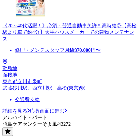
《20～40代活躍！》必須：普通自動車免許＊高時給◎【高松
駅より車で約4分】大手ハウスメーカーでの建物メンテナン
ス
修理・メンテスタッフ
月給
370,000
円〜
勤務地
面接地
東京都立川市泉町
武蔵砂川駅、西立川駅、高松(東京)駅
交通費支給
詳細を見る
応募画面に進む
アルバイト・パート
昭島ケアセンターそよ風/43272