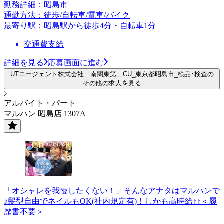
勤務詳細：昭島市
通勤方法：徒歩/自転車/電車/バイク
最寄り駅：昭島駅から徒歩4分・自転車1分
交通費支給
詳細を見る
応募画面に進む
UTエージェント株式会社 南関東第二CU_東京都昭島市_検品･検査の
その他の求人を見る
アルバイト・パート
マルハン 昭島店 1307A
「オシャレを我慢したくない！」そんなアナタはマルハンで
♪髪型自由でネイルもOK(社内規定有)！しかも高時給↑↑＜履
歴書不要＞