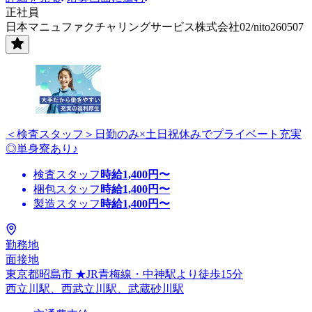
正社員
日本マニュファクチャリングサービス株式会社02/nito260507
＜検査スタッフ＞日勤のみ×土日祝休みでプライベート充実
◎単身寮あり♪
検査スタッフ
時給
1,400
円〜
梱包スタッフ
時給
1,400
円〜
製造スタッフ
時給
1,400
円〜
勤務地
面接地
東京都昭島市 ★JR青梅線・中神駅より徒歩15分
西立川駅、西武立川駅、武蔵砂川駅