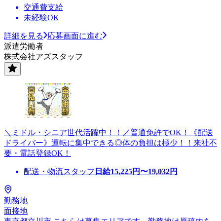
交通費支給
未経験OK
詳細を見る
応募画面に進む
派遣労働者
株式会社アズスタッフ
＼ミドル・シニア世代活躍中！！／普通免許でOK！《配送
ドライバー》運転に集中できる◎体の負担は極少！！来社不
要・電話登録OK！
配送・物流スタッフ
日給
15,225
円〜
19,032
円
勤務地
面接地