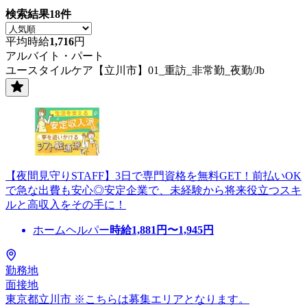
検索結果
18
件
平均時給
1,716
円
アルバイト・パート
ユースタイルケア【立川市】01_重訪_非常勤_夜勤/Jb
【夜間見守りSTAFF】3日で専門資格を無料GET！前払いOK
で急な出費も安心◎安定企業で、未経験から将来役立つスキ
ルと高収入をその手に！
ホームヘルパー
時給
1,881
円〜
1,945
円
勤務地
面接地
東京都立川市 ※こちらは募集エリアとなります。