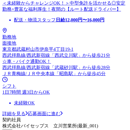
＜未経験からチャレンジOK！＞中型免許を活かせる◎安定
勤務+豊富な福利厚生！夜間の【ルート配送ドライバー】
配送・物流スタッフ
日給
12,000
円〜
16,000
円
勤務地
面接地
東京都武蔵村山市伊奈平4丁目19-1
西武拝島線/西武新宿線「西武立川駅」から徒歩21分
☆車・バイク通勤OK！
西武拝島線/西武新宿線「武蔵砂川駅」から徒歩28分
ＪＲ青梅線/ＪＲ中央本線「昭島駅」から徒歩45分
シフト
1日7時間 週3日からOK
未経験OK
詳細を見る
応募画面に進む
契約社員
株式会社バイセップス 立川営業所(最新_001)