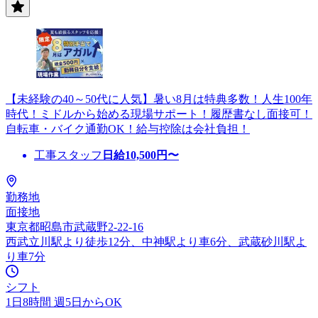
【未経験の40～50代に人気】暑い8月は特典多数！人生100年
時代！ミドルから始める現場サポート！履歴書なし面接可！
自転車・バイク通勤OK！給与控除は会社負担！
工事スタッフ
日給
10,500
円〜
勤務地
面接地
東京都昭島市武蔵野2-22-16
西武立川駅より徒歩12分、中神駅より車6分、武蔵砂川駅よ
り車7分
シフト
1日8時間 週5日からOK