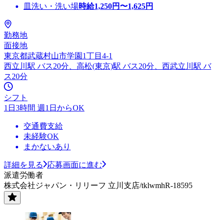
皿洗い・洗い場
時給
1,250
円〜
1,625
円
勤務地
面接地
東京都武蔵村山市学園1丁目4-1
西立川駅 バス20分、高松(東京)駅 バス20分、西武立川駅 バ
ス20分
シフト
1日3時間 週1日からOK
交通費支給
未経験OK
まかないあり
詳細を見る
応募画面に進む
派遣労働者
株式会社ジャパン・リリーフ 立川支店/tklwmhR-18595