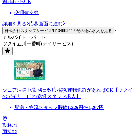
週2日からOK
交通費支給
詳細を見る
応募画面に進む
株式会社スタッフサービス/H10498344のその他の求人を見る
アルバイト・パート
ツクイ立川一番町(デイサービス)
シニア活躍中/勤務日数応相談/運転免許があればOK【ツクイ
のデイサービス/送迎スタッフ求人】
配送・物流スタッフ
時給
1,226
円〜
1,267
円
勤務地
面接地