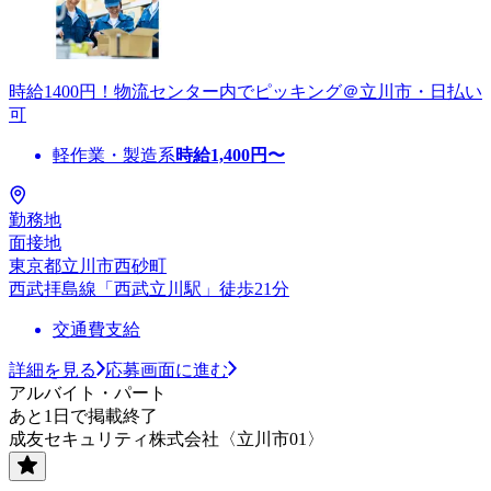
時給1400円！物流センター内でピッキング＠立川市・日払い
可
軽作業・製造系
時給
1,400
円〜
勤務地
面接地
東京都立川市西砂町
西武拝島線「西武立川駅」徒歩21分
交通費支給
詳細を見る
応募画面に進む
アルバイト・パート
あと1日で掲載終了
成友セキュリティ株式会社〈立川市01〉