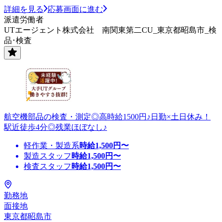
詳細を見る
応募画面に進む
派遣労働者
UTエージェント株式会社 南関東第二CU_東京都昭島市_検
品･検査
航空機部品の検査・測定◎高時給1500円♪日勤×土日休み！
駅近徒歩4分◎残業ほぼなし♪
軽作業・製造系
時給
1,500
円〜
製造スタッフ
時給
1,500
円〜
検査スタッフ
時給
1,500
円〜
勤務地
面接地
東京都昭島市