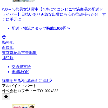
#30～40代男女活躍中【4t車にてコンビニ常温商品の配送ド
ライバー】日払いあり★急な出費にも安心◎頑張った分、す
ぐに手元に！
配送・物流スタッフ
時給
1,650
円〜
勤務地
面接地
東京都昭島市美堀町
拝島駅
交通費支給
未経験OK
詳細を見る
応募画面に進む
アルバイト・パート
株式会社ロフティー/TO10024833