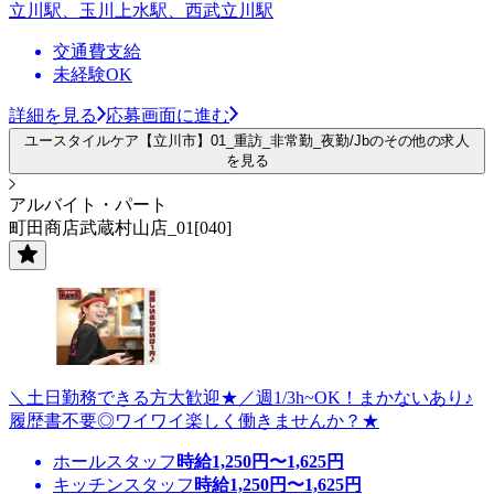
立川駅、玉川上水駅、西武立川駅
交通費支給
未経験OK
詳細を見る
応募画面に進む
ユースタイルケア【立川市】01_重訪_非常勤_夜勤/Jbのその他の求人
を見る
アルバイト・パート
町田商店武蔵村山店_01[040]
＼土日勤務できる方大歓迎★／週1/3h~OK！まかないあり♪
履歴書不要◎ワイワイ楽しく働きませんか？★
ホールスタッフ
時給
1,250
円〜
1,625
円
キッチンスタッフ
時給
1,250
円〜
1,625
円