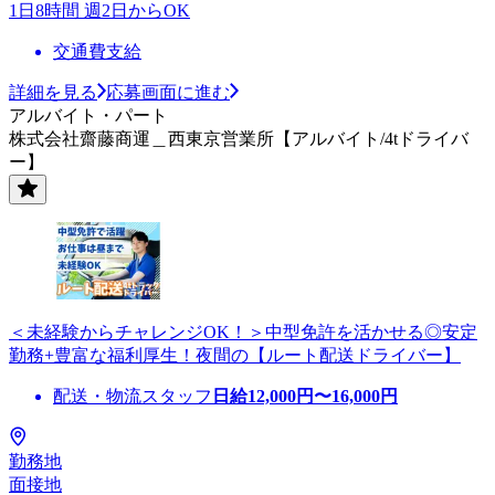
1日8時間 週2日からOK
交通費支給
詳細を見る
応募画面に進む
アルバイト・パート
株式会社齋藤商運＿西東京営業所【アルバイト/4tドライバ
ー】
＜未経験からチャレンジOK！＞中型免許を活かせる◎安定
勤務+豊富な福利厚生！夜間の【ルート配送ドライバー】
配送・物流スタッフ
日給
12,000
円〜
16,000
円
勤務地
面接地