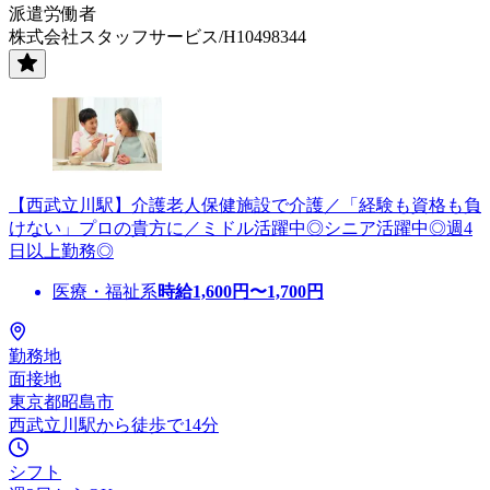
派遣労働者
株式会社スタッフサービス/H10498344
【西武立川駅】介護老人保健施設で介護／「経験も資格も負
けない」プロの貴方に／ミドル活躍中◎シニア活躍中◎週4
日以上勤務◎
医療・福祉系
時給
1,600
円〜
1,700
円
勤務地
面接地
東京都昭島市
西武立川駅から徒歩で14分
シフト