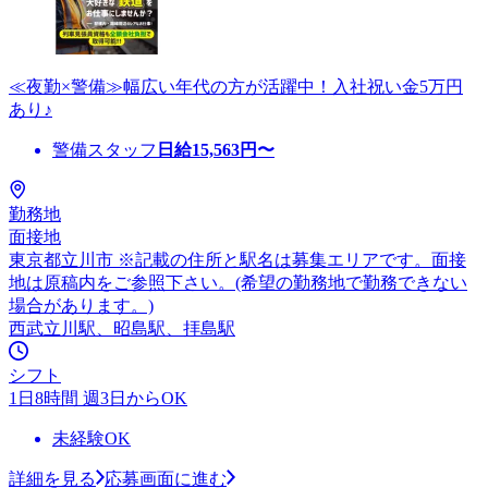
≪夜勤×警備≫幅広い年代の方が活躍中！入社祝い金5万円
あり♪
警備スタッフ
日給
15,563
円〜
勤務地
面接地
東京都立川市 ※記載の住所と駅名は募集エリアです。面接
地は原稿内をご参照下さい。(希望の勤務地で勤務できない
場合があります。)
西武立川駅、昭島駅、拝島駅
シフト
1日8時間 週3日からOK
未経験OK
詳細を見る
応募画面に進む