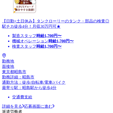
【日勤×土日休み】タンクローリーのタンク・部品の検査◎
駅チカ徒歩4分！月収30万円可★
製造スタッフ
時給
1,700
円〜
機械オペレーション
時給
1,700
円〜
検査スタッフ
時給
1,700
円〜
勤務地
面接地
東京都昭島市
勤務詳細：昭島市
通勤方法：徒歩/自転車/電車/バイク
最寄り駅：昭島駅から徒歩4分
交通費支給
詳細を見る
応募画面に進む
派遣労働者