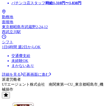
パチンコ店スタッフ
時給
1,310
円〜
1,838
円
勤務地
面接地
東京都昭島市武蔵野2-24-12
西武立川駅
シフト
1日6時間 週2日からOK
交通費支給
未経験OK
まかないあり
詳細を見る
応募画面に進む
派遣労働者
UTエージェント株式会社 南関東第一CU_東京都昭島市_機
械操作