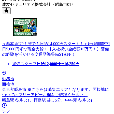
成友セキュリティ株式会社〈昭島市01〉
＜基本給UP！誰でも日給14,000円スタート！＞研修期間中1
日5,000円ずつ現金支給！【入社祝い金総額10万円！】警備
の経験を活かせる交通誘導警備STAFF！
警備スタッフ
日給
12,000
円〜
16,250
円
勤務地
面接地
東京都昭島市 ※こちらは募集エリアとなります。面接地に
ついてはフリーアピール欄をご確認ください。
昭島駅 徒歩5分、拝島駅 徒歩5分、中神駅 徒歩5分
シフト