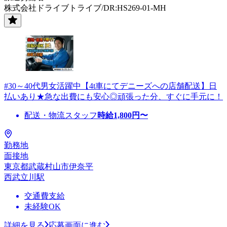
株式会社ドライブトライブ/DR:HS269-01-MH
#30～40代男女活躍中【4t車にてデニーズへの店舗配送】日
払いあり★急な出費にも安心◎頑張った分、すぐに手元に！
配送・物流スタッフ
時給
1,800
円〜
勤務地
面接地
東京都武蔵村山市伊奈平
西武立川駅
交通費支給
未経験OK
詳細を見る
応募画面に進む