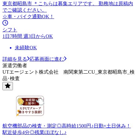
東京都昭島市 ＊こちらは募集エリアです。 勤務地は原稿内
でご確認ください。
☆車・バイク通勤OK！
シフト
1日7時間 週3日からOK
未経験OK
詳細を見る
応募画面に進む
派遣労働者
UTエージェント株式会社 南関東第二CU_東京都昭島市_検
品･検査
航空機部品の検査・測定◎高時給1500円♪日勤×土日休み！
駅近徒歩4分◎残業ほぼなし♪