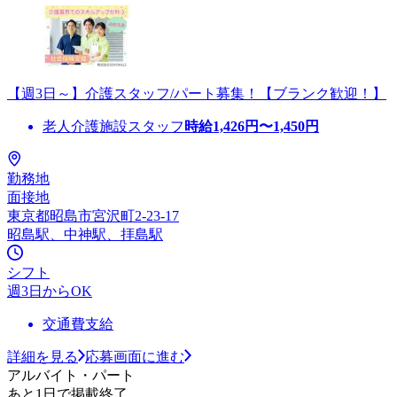
【週3日～】介護スタッフ/パート募集！【ブランク歓迎！】
老人介護施設スタッフ
時給
1,426
円〜
1,450
円
勤務地
面接地
東京都昭島市宮沢町2-23-17
昭島駅、中神駅、拝島駅
シフト
週3日からOK
交通費支給
詳細を見る
応募画面に進む
アルバイト・パート
あと1日で掲載終了