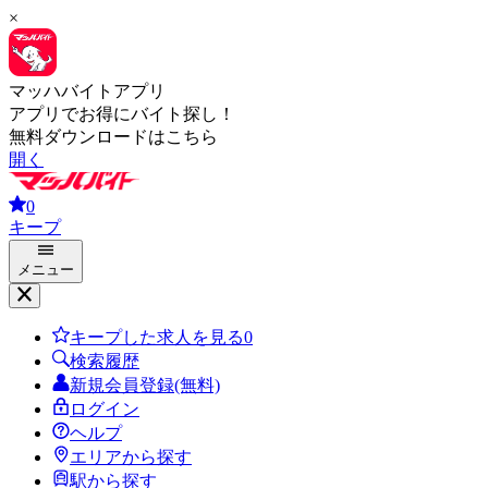
×
マッハバイトアプリ
アプリでお得にバイト探し！
無料ダウンロードはこちら
開く
0
キープ
メニュー
キープした求人を見る
0
検索履歴
新規会員登録(無料)
ログイン
ヘルプ
エリアから探す
駅から探す