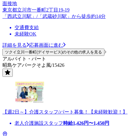
面接地
東京都立川市一番町2丁目19-19
「西武立川駅」/「武蔵砂川駅」から徒歩約14分
交通費支給
未経験OK
詳細を見る
応募画面に進む
ツクイ立川一番町(デイサービス)のその他の求人を見る
アルバイト・パート
昭島ケアパークそよ風/15426
【週2日～】介護スタッフ/パート募集！【未経験歓迎！】
老人介護施設スタッフ
時給
1,426
円〜
1,450
円