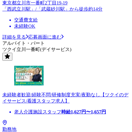
東京都立川市一番町2丁目19-19
「西武立川駅」/「武蔵砂川駅」から徒歩約14分
交通費支給
未経験OK
詳細を見る
応募画面に進む
アルバイト・パート
ツクイ立川一番町(デイサービス)
未経験者歓迎/経験不問/研修制度充実/夜勤なし【ツクイのデ
イサービス/看護スタッフ求人】
老人介護施設スタッフ
時給
1,627
円〜
1,657
円
勤務地