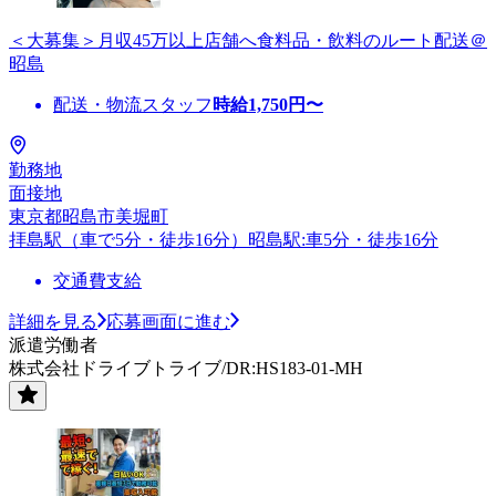
＜大募集＞月収45万以上店舗へ食料品・飲料のルート配送＠
昭島
配送・物流スタッフ
時給
1,750
円〜
勤務地
面接地
東京都昭島市美堀町
拝島駅（車で5分・徒歩16分）昭島駅:車5分・徒歩16分
交通費支給
詳細を見る
応募画面に進む
派遣労働者
株式会社ドライブトライブ/DR:HS183-01-MH