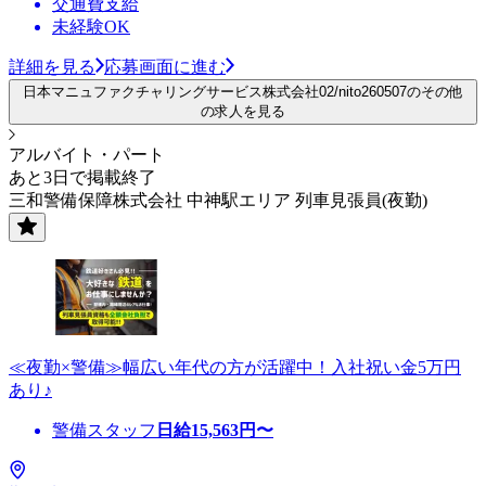
交通費支給
未経験OK
詳細を見る
応募画面に進む
日本マニュファクチャリングサービス株式会社02/nito260507のその他
の求人を見る
アルバイト・パート
あと3日で掲載終了
三和警備保障株式会社 中神駅エリア 列車見張員(夜勤)
≪夜勤×警備≫幅広い年代の方が活躍中！入社祝い金5万円
あり♪
警備スタッフ
日給
15,563
円〜