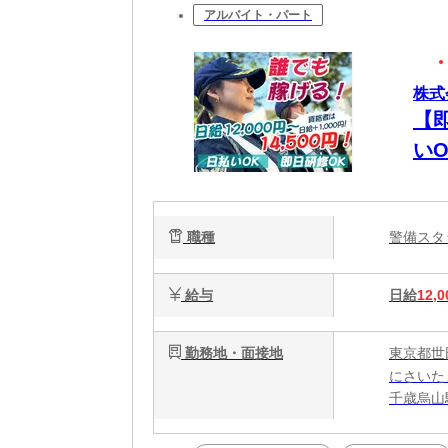
アルバイト・パート
株式
【
い
職種
警備ス
給与
日給
12,0
勤務地・面接地
東京都世
にさいた
千歳烏山