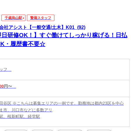
千歳烏山駅
警備スタッフ
会社アシスト【一般交通/土木】K01_(92)
即日研修OK！】すぐ働けてしっかり稼げる！日払
OK・履歴書不要☆
タッフ
00
円〜
田谷区 ※こちらは募集エリアの一例です。勤務地は都内23区を中心
ま市、川口市などに多数アリ
駅、桜新町駅、経堂駅