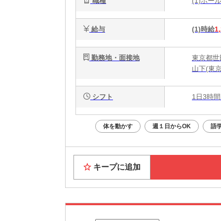
職種
(1)ホ
給与
(1)時給
1
勤務地・面接地
東京都世田
山下(東京
シフト
1日3時間
体を動かす
週１日からOK
語
キープに追加