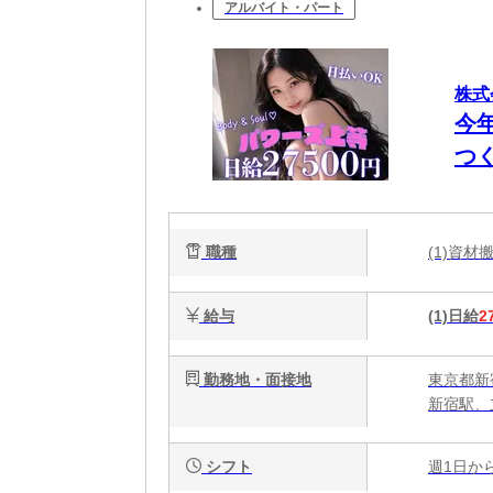
アルバイト・パート
株式
今
つ
O
職種
(1)資
給与
(1)日給
2
勤務地・面接地
東京都新
新宿駅、
シフト
週1日か