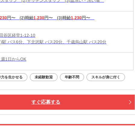
ールスタッフ (2)キッチンスタッフ (3)皿洗い・洗い場
,230
円〜
(2)時給
1,230
円〜
(3)時給
1,230
円〜
谷区経堂1-12-10
)駅 バス6分、下北沢駅 バス20分、千歳烏山駅 バス20分
 週1日からOK
学力を生かせる
未経験歓迎
年齢不問
スキルが身に付く
すぐ応募する