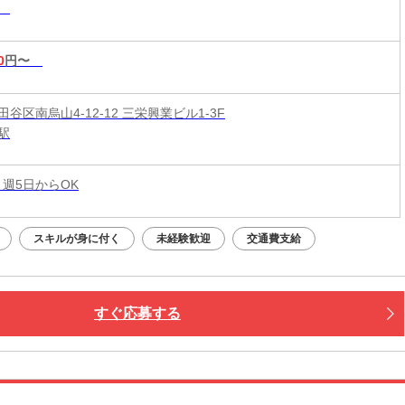
務
0
円〜
谷区南烏山4-12-12 三栄興業ビル1-3F
駅
 週5日からOK
スキルが身に付く
未経験歓迎
交通費支給
すぐ応募する