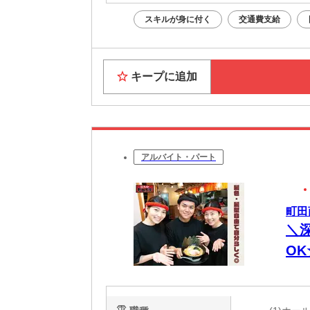
スキルが身に付く
交通費支給
キープに追加
アルバイト・パート
町田
＼
O
し