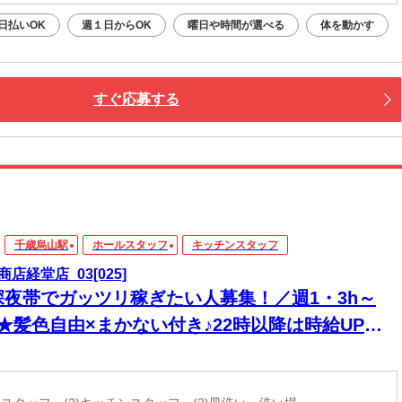
日払いOK
週１日からOK
曜日や時間が選べる
体を動かす
すぐ応募する
千歳烏山駅
ホールスタッフ
キッチンスタッフ
商店経堂店_03[025]
深夜帯でガッツリ稼ぎたい人募集！／週1・3h～
K★髪色自由×まかない付き♪22時以降は時給UPで
っかり稼げる！履歴書不要◎