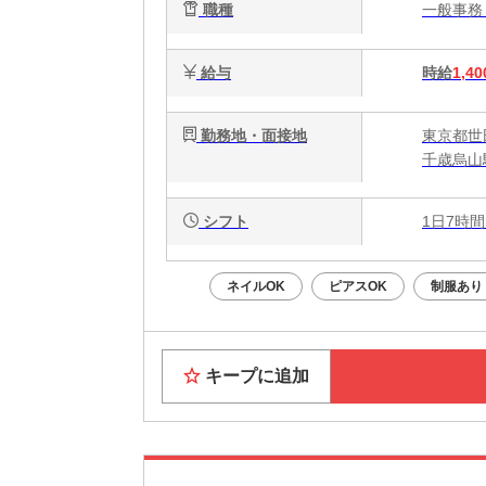
職種
一般事
給与
時給
1,40
勤務地・面接地
東京都世田
千歳烏山
シフト
1日7時間
ネイルOK
ピアスOK
制服あり
キープに追加