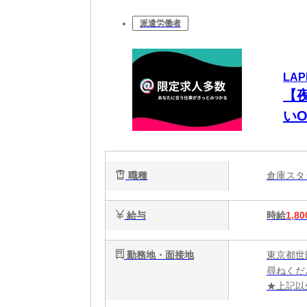
派遣労働者
LAP
【夜
い
職種
倉庫ス
給与
時給
1,80
勤務地・面接地
東京都世
尋ねくだ
★上記以