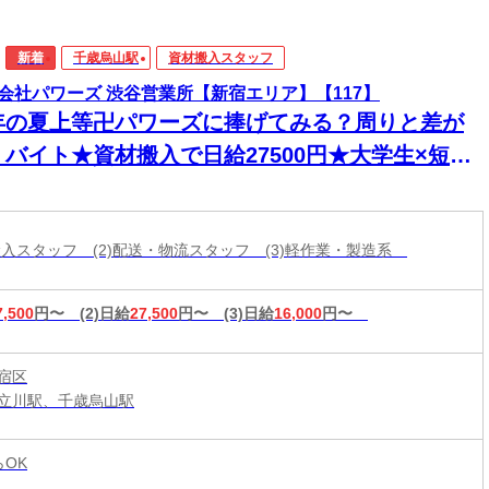
新着
千歳烏山駅
資材搬入スタッフ
会社パワーズ 渋谷営業所【新宿エリア】【117】
年の夏上等卍パワーズに捧げてみる？周りと差が
くバイト★資材搬入で日給27500円★大学生×短期
K◎オープンニング！
材搬入スタッフ (2)配送・物流スタッフ (3)軽作業・製造系
7,500
円〜
(2)日給
27,500
円〜
(3)日給
16,000
円〜
宿区
立川駅、千歳烏山駅
らOK