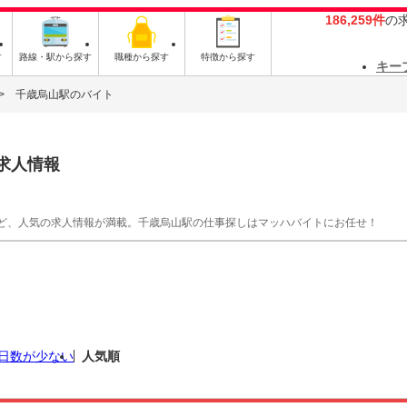
186,259件
の
す
路線・駅から探す
職種から探す
特徴から探す
キー
千歳烏山駅のバイト
求人情報
ど、人気の求人情報が満載。千歳烏山駅の仕事探しはマッハバイトにお任せ！
日数が少ない
人気順