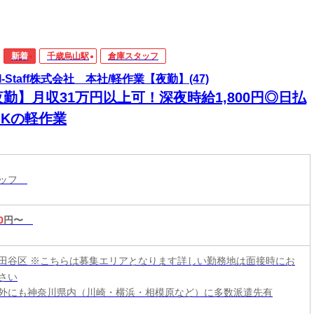
新着
千歳烏山駅
倉庫スタッフ
I-Staff株式会社 本社/軽作業【夜勤】(47)
勤】月収31万円以上可！深夜時給1,800円◎日払
OKの軽作業
タッフ
0
円〜
田谷区 ※こちらは募集エリアとなります詳しい勤務地は面接時にお
さい
外にも神奈川県内（川崎・横浜・相模原など）に多数派遣先有