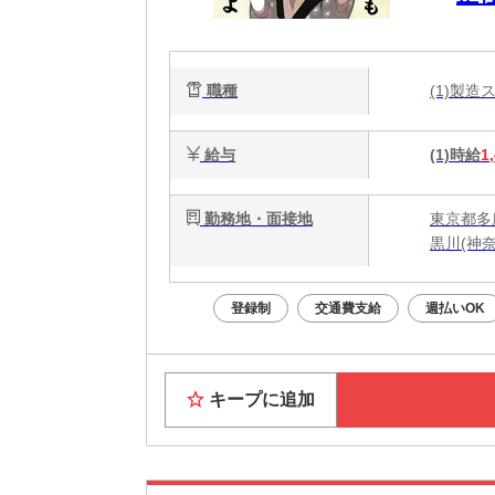
ク
職種
(1)製
給与
(1)時給
1
勤務地・面接地
東京都多
黒川(神
登録制
交通費支給
週払いOK
キープに追加