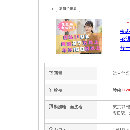
派遣労働者
株式会
≪週
サー
ィ
職種
法人営
給与
時給
1,65
勤務地・面接地
東京都日野
豊田駅、
シフト
1日8時間