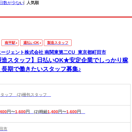
日数が少ない
人気順
南平駅
週払いOK
製造スタッフ
エージェント株式会社 南関東第二CU_東京都町田市
製造スタッフ】日払いOK★安定企業でしっかり稼
！長期で働きたいスタッフ募集♪
造スタッフ (2)梱包スタッフ
,400
円〜
1,600
円
(2)時給
1,400
円〜
1,600
円
田市