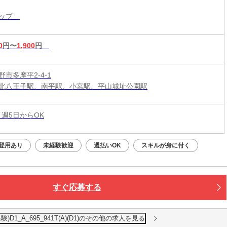
ョップ
0
円〜
1,900
円
市多摩平2-4-1
北八王子駅、南平駅、小宮駅、平山城址公園駅
 週5日からOK
登用あり
未経験歓迎
週払いOK
スキルが身に付く
すぐ応募する
D1_A_695_941T(A)(D1)のその他の求人を見る