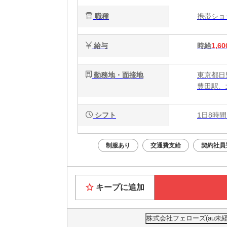
職種
携帯シ
給与
時給
1,60
勤務地・面接地
東京都日野
豊田駅、
シフト
1日8時間
制服あり
交通費支給
契約社員
キープに追加
株式会社フェローズ(au未経験)