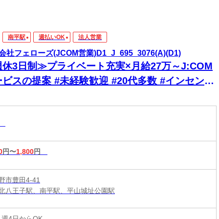
南平駅
週払いOK
法人営業
社フェローズ(JCOM営業)D1_J_695_3076(A)(D1)
休3日制≫プライベート充実×月給27万～J:COM
ビスの提案 #未経験歓迎 #20代多数 #インセンテ
ブ有
業
0
円〜
1,800
円
市豊田4-41
北八王子駅、南平駅、平山城址公園駅
 週4日からOK