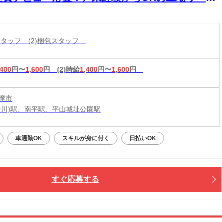
！電話・WEBにてスピード選考！日払いOK
造スタッフ (2)梱包スタッフ
,400
円〜
1,600
円
(2)時給
1,400
円〜
1,600
円
摩市
奈川)駅、南平駅、平山城址公園駅
車通勤OK
スキルが身に付く
日払いOK
すぐ応募する