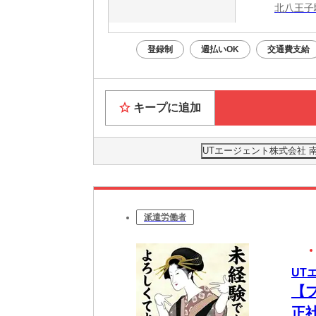
北八王子
登録制
週払いOK
交通費支給
キープに追加
UTエージェント株式会社 
派遣労働者
UT
【
正