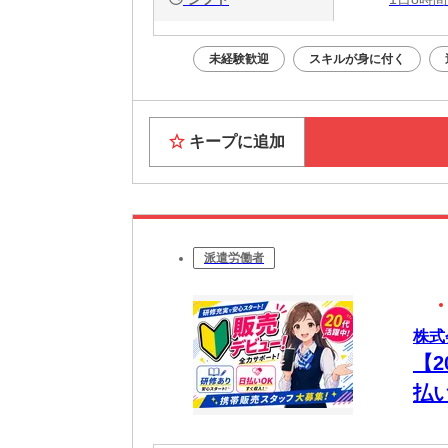
未経験歓迎
スキルが身に付く
キープに追加
派遣労働者
株式会
【
払