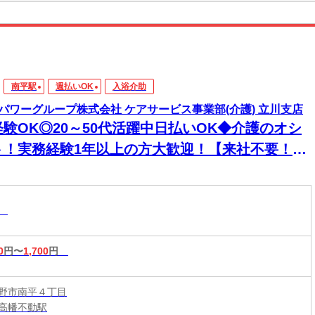
南平駅
週払いOK
入浴介助
パワーグループ株式会社 ケアサービス事業部(介護) 立川支店
経験OK◎20～50代活躍中日払いOK◆介護のオシ
ト！実務経験1年以上の方大歓迎！【来社不要！
EB・電話登録ＯＫ】
助
0
円〜
1,700
円
野市南平４丁目
高幡不動駅