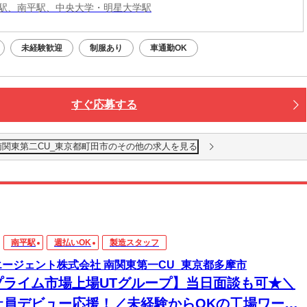
駅、南平駅、中央大学・明星大学駅
未経験歓迎
制服あり
車通勤OK
すぐ応募する
南関東第二CU_東京都町田市のその他の求人を見る
南平駅
週払いOK
製造スタッフ
エージェント株式会社 南関東第一CU_東京都多摩市
プライム市場上場UTグループ】当日面談も可★＼
社員デビュー応援！／未経験からOKの工場ワー