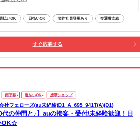
週払いOK
日払いOK
契約社員登用あり
交通費支給
すぐ応募する
南平駅
週払いOK
携帯ショップ
社フェローズ(au未経験)D1_A_695_941T(A)(D1)
20代の仲間と♪】auの接客・受付/未経験歓迎！日
いOK☆