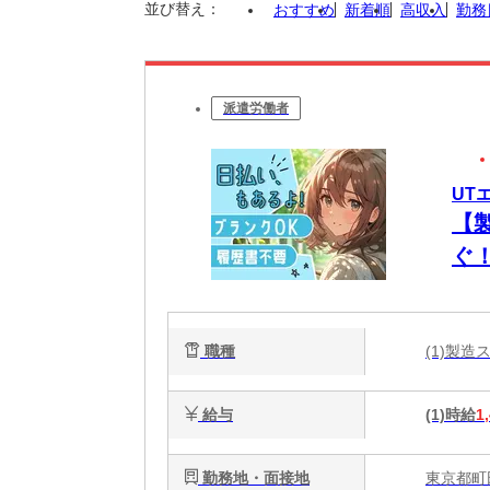
並び替え：
おすすめ
新着順
高収入
勤務
派遣労働者
UT
【
ぐ
職種
(1)製
給与
(1)時給
1
勤務地・面接地
東京都町