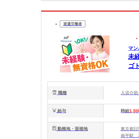
派遣労働者
マン
未
ゴ
W
職種
入浴介
給与
時給
1,50
勤務地・面接地
東京都日
南平駅、