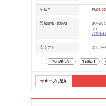
給与
時給
1,50
勤務地・面接地
東京都品
ます
武蔵小山
シフト
週3日か
スキルが身に付く
体を動かす
キープに追加