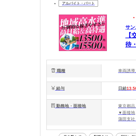
アルバイト・パート
サン
【
待
＆
職種
車両誘
給与
日給
13,5
勤務地・面接地
東京都品
▼面接地
蒲田支社