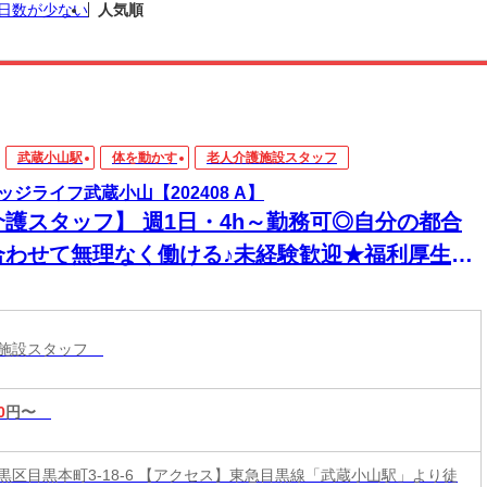
日数が少ない
人気順
武蔵小山駅
体を動かす
老人介護施設スタッフ
ッジライフ武蔵小山【202408 A】
介護スタッフ】 週1日・4h～勤務可◎自分の都合
合わせて無理なく働ける♪未経験歓迎★福利厚生も
実！
護施設スタッフ
0
円〜
黒区目黒本町3-18-6 【アクセス】東急目黒線「武蔵小山駅」より徒