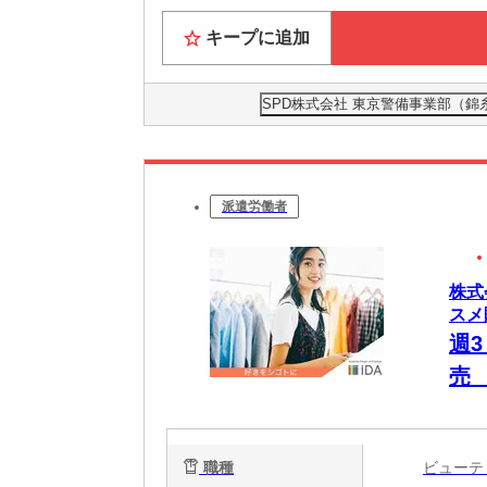
キープに追加
SPD株式会社 東京警備事業部（錦
派遣労働者
株式
スメ
週
売
職種
ビュー