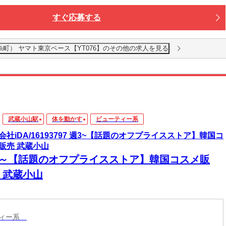
すぐ応募する
糸町） ヤマト東京ベース【YT076】のその他の求人を見る
武蔵小山駅
体を動かす
ビューティー系
会社iDA/16193797 週3~【話題のオフプライスストア】韓国コ
販売 武蔵小山
3～【話題のオフプライスストア】韓国コスメ販
 武蔵小山
ティー系