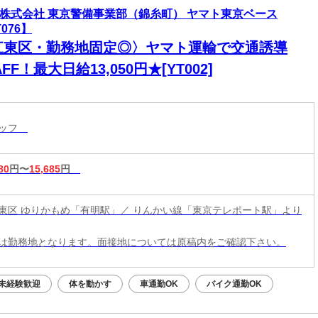
D株式会社 東京警備事業部（錦糸町） ヤマト東京ベース
076】
江東区・勤務地固定◎〉ヤマト運輸で交通誘導
AFF！最大日給13,050円★[YT002]
タッフ
80
円〜
15,685
円
東区 ゆりかもめ「有明駅」／ りんかい線「東京テレポート駅」より
は勤務地となります。面接地については原稿内をご確認下さい。
未経験歓迎
体を動かす
車通勤OK
バイク通勤OK