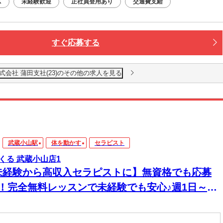
K
未経験歓迎
正社員登用あり
交通費支給
すぐ応募する
会社 蒲田支社(23)のその他の求人を見る
武蔵小山駅
体を動かす
セラピスト
くる 武蔵小山店1
未経験から高収入セラピストに】無資格でも応募
K！完全無料レッスンで未経験でも安心♪週1日～1
～OK！好きな時間に働ける♪60分最大3510円★
20時間以上入店できる方大歓迎♪