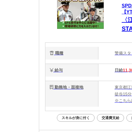
SP
【YT
〈
ST
職種
警備ス
給与
日給
11,3
勤務地・面接地
東京都江
徒歩15分
※こちら
スキルが身に付く
交通費支給