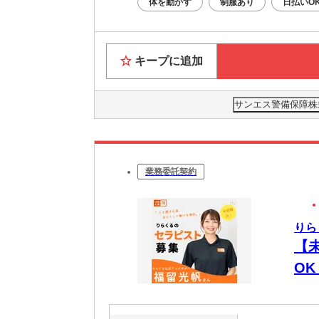
体を動かす
制服あり
日払いO
キープに追加
サンエス警備保障株式
業務委託契約
りら
【
O
時間
週