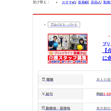
並び替え：
おすすめ
新着順
高収入
勤務
アルバイト・パート
ブリ
【
に
充
職種
老人介
給与
時給
1,32
勤務地・面接地
東京都目