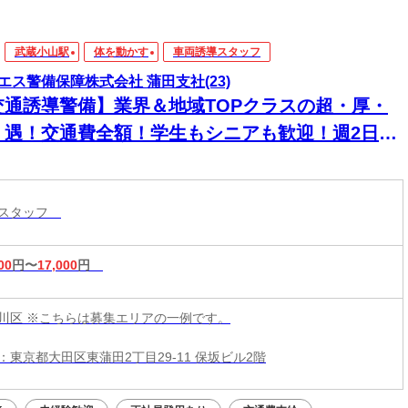
武蔵小山駅
体を動かす
車両誘導スタッフ
エス警備保障株式会社 蒲田支社(23)
交通誘導警備】業界＆地域TOPクラスの超・厚・
・遇！交通費全額！学生もシニアも歓迎！週2日～
日払い◎
導スタッフ
00
円〜
17,000
円
川区 ※こちらは募集エリアの一例です。
：東京都大田区東蒲田2丁目29-11 保坂ビル2階