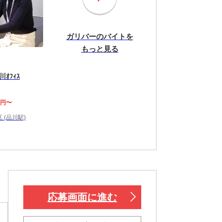
ガリバーのバイトを
もっと見る
ｵﾌｨｽ
0円〜
 (品川駅)
応募画面に進む