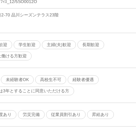
ｨｽ_12/5SO0012O
2-70 品川シーズンテラス23階
歓迎
学生歓迎
主婦(夫)歓迎
長期歓迎
上働ける方歓迎
未経験者OK
高校生不可
経験者優遇
は3年とすることに同意いただける方
度あり
労災完備
従業員割引あり
昇給あり