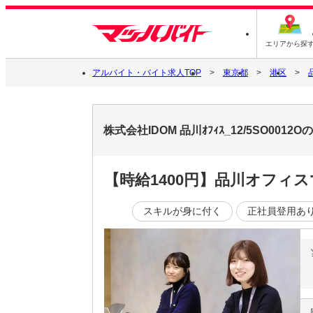
エリアから探
アルバイト・バイト求人TOP
東京都
港区
株式会社IDOM 品川ｵﾌｨｽ_12/5SO00
【時給1400円】品川オフィ
スキルが身に付く
正社員登用あ