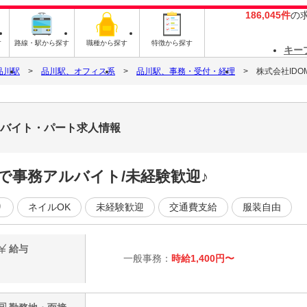
186,045件
の
す
路線・駅から探す
職種から探す
特徴から探す
キー
品川駅
品川駅、オフィス系
品川駅、事務・受付・経理
株式会社IDOM 
12Oのバイト・パート求人情報
スで事務アルバイト/未経験歓迎♪
り
ネイルOK
未経験歓迎
交通費支給
服装自由
給与
一般事務：
時給1,400円〜