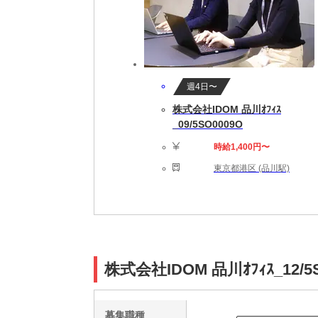
週4日〜
株式会社IDOM 品川ｵﾌｨｽ
_09/5SO0009O
時給1,400円〜
東京都港区 (品川駅)
株式会社IDOM 品川ｵﾌｨｽ_12
募集職種