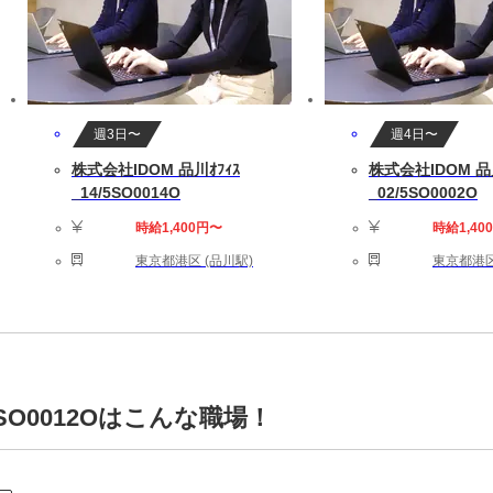
週3日〜
週4日〜
株式会社IDOM 品川ｵﾌｨｽ
株式会社IDOM 品川
_14/5SO0014O
_02/5SO0002O
時給1,400円〜
時給1,40
東京都港区 (品川駅)
東京都港区
/5SO0012Oはこんな職場！