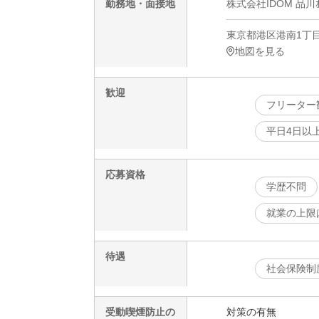
勤務地・面接地
株式会社IDOM 品川ｵﾌ
東京都港区港南1丁目
地図を見る
歓迎
フリーター
平日4日以
応募資格
学歴不問
就業の上限
待遇
社会保険制
受動喫煙防止の
対策の有無