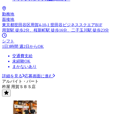
勤務地
面接地
東京都世田谷区用賀4-10-1 世田谷ビジネススクエアB1F
用賀駅 徒歩2分、桜新町駅 徒歩16分、二子玉川駅 徒歩23分
シフト
1日3時間 週2日からOK
交通費支給
未経験OK
まかないあり
詳細を見る
応募画面に進む
アルバイト・パート
杵屋 用賀ＳＢＳ店