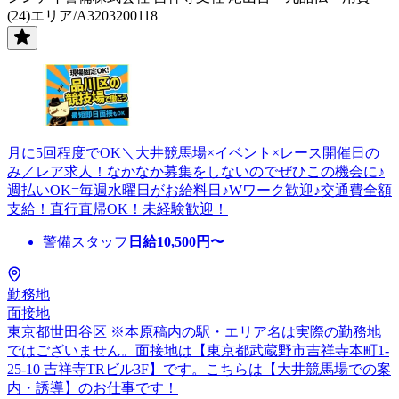
(24)エリア/A3203200118
月に5回程度でOK＼大井競馬場×イベント×レース開催日の
み／レア求人！なかなか募集をしないのでぜひこの機会に♪
週払いOK=毎週水曜日がお給料日♪Wワーク歓迎♪交通費全額
支給！直行直帰OK！未経験歓迎！
警備スタッフ
日給
10,500
円〜
勤務地
面接地
東京都世田谷区 ※本原稿内の駅・エリア名は実際の勤務地
ではございません。面接地は【東京都武蔵野市吉祥寺本町1-
25-10 吉祥寺TRビル3F】です。こちらは【大井競馬場での案
内・誘導】のお仕事です！