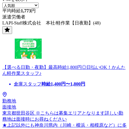
平均時給
1,773
円
派遣労働者
LAPI-Staff株式会社 本社/軽作業【日夜勤】(48)
【選べる日勤・夜勤】最高時給1,800円◎日払いOK！かんた
ん軽作業スタッフ♪
倉庫スタッフ
時給
1,400
円〜
1,800
円
勤務地
面接地
東京都世田谷区 ※こちらは募集エリアとなります詳しい勤
務地は面接時にお尋ねください
★上記以外にも神奈川県内（川崎・横浜・相模原など）に多