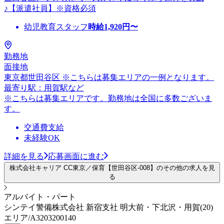
♪【派遣社員】※資格必須
幼児教育スタッフ
時給
1,920
円〜
勤務地
面接地
東京都世田谷区 ※こちらは募集エリアの一例となります。
最寄り駅：用賀駅など
※こちらは募集エリアです。勤務地は全国に多数ございま
す。
交通費支給
未経験OK
詳細を見る
応募画面に進む
株式会社キャリア CC東京／保育【世田谷区-008】のその他の求人を見
る
アルバイト・パート
シンテイ警備株式会社 新宿支社 明大前・下北沢・用賀(20)
エリア/A3203200140