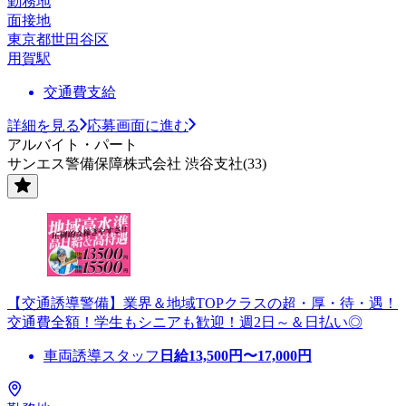
勤務地
面接地
東京都世田谷区
用賀駅
交通費支給
詳細を見る
応募画面に進む
アルバイト・パート
サンエス警備保障株式会社 渋谷支社(33)
【交通誘導警備】業界＆地域TOPクラスの超・厚・待・遇！
交通費全額！学生もシニアも歓迎！週2日～＆日払い◎
車両誘導スタッフ
日給
13,500
円〜
17,000
円