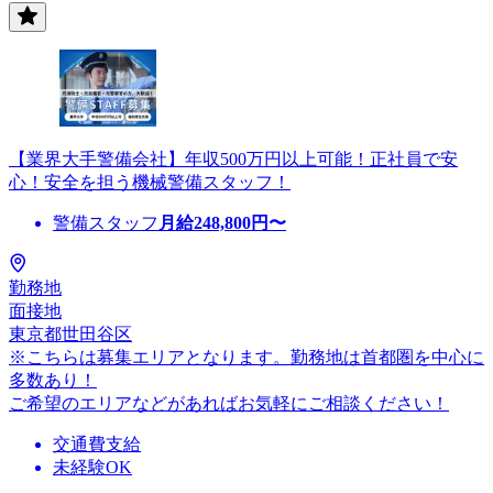
【業界大手警備会社】年収500万円以上可能！正社員で安
心！安全を担う機械警備スタッフ！
警備スタッフ
月給
248,800
円〜
勤務地
面接地
東京都世田谷区
※こちらは募集エリアとなります。勤務地は首都圏を中心に
多数あり！
ご希望のエリアなどがあればお気軽にご相談ください！
交通費支給
未経験OK