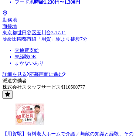
フード系
時給
1,230
円〜
1,300
円
勤務地
面接地
東京都世田谷区玉川台2-17-11
等級田園都市線「用賀」駅より徒歩7分
交通費支給
未経験OK
まかないあり
詳細を見る
応募画面に進む
派遣労働者
株式会社スタッフサービス/H10500777
【用賀駅】有料老人ホームで介護／無敵の知識と経験、その