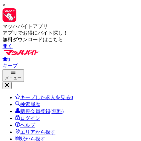
×
マッハバイトアプリ
アプリでお得にバイト探し！
無料ダウンロードはこちら
開く
0
キープ
メニュー
キープした求人を見る
0
検索履歴
新規会員登録(無料)
ログイン
ヘルプ
エリアから探す
駅から探す