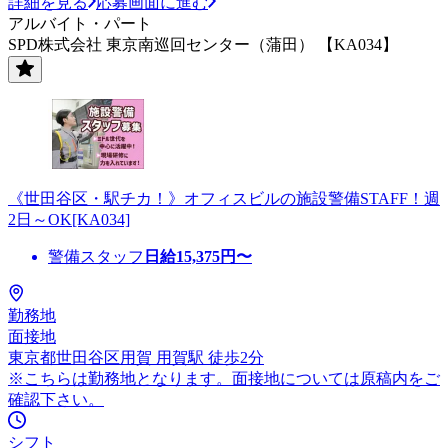
詳細を見る
応募画面に進む
アルバイト・パート
SPD株式会社 東京南巡回センター（蒲田） 【KA034】
《世田谷区・駅チカ！》オフィスビルの施設警備STAFF！週
2日～OK[KA034]
警備スタッフ
日給
15,375
円〜
勤務地
面接地
東京都世田谷区用賀 用賀駅 徒歩2分
※こちらは勤務地となります。面接地については原稿内をご
確認下さい。
シフト