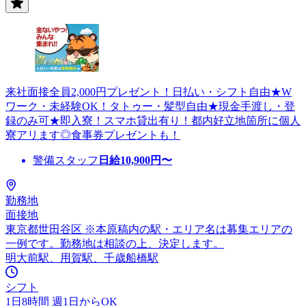
来社面接全員2,000円プレゼント！日払い・シフト自由★W
ワーク・未経験OK！タトゥー・髪型自由★現金手渡し・登
録のみ可★即入寮！スマホ貸出有り！都内好立地箇所に個人
寮アリます◎食事券プレゼントも！
警備スタッフ
日給
10,900
円〜
勤務地
面接地
東京都世田谷区 ※本原稿内の駅・エリア名は募集エリアの
一例です。勤務地は相談の上、決定します。
明大前駅、用賀駅、千歳船橋駅
シフト
1日8時間 週1日からOK