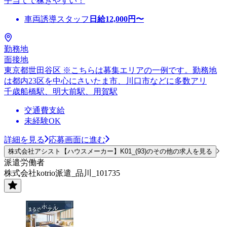
手当てで稼ぎやすい！
車両誘導スタッフ
日給
12,000
円〜
勤務地
面接地
東京都世田谷区 ※こちらは募集エリアの一例です。勤務地
は都内23区を中心にさいたま市、川口市などに多数アリ
千歳船橋駅、明大前駅、用賀駅
交通費支給
未経験OK
詳細を見る
応募画面に進む
株式会社アシスト【ハウスメーカー】K01_(93)のその他の求人を見る
派遣労働者
株式会社kotrio派遣_品川_101735