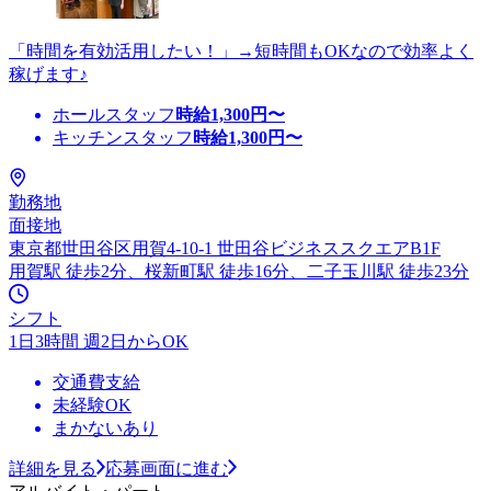
「時間を有効活用したい！」→短時間もOKなので効率よく
稼げます♪
ホールスタッフ
時給
1,300
円〜
キッチンスタッフ
時給
1,300
円〜
勤務地
面接地
東京都世田谷区用賀4-10-1 世田谷ビジネススクエアB1F
用賀駅 徒歩2分、桜新町駅 徒歩16分、二子玉川駅 徒歩23分
シフト
1日3時間 週2日からOK
交通費支給
未経験OK
まかないあり
詳細を見る
応募画面に進む