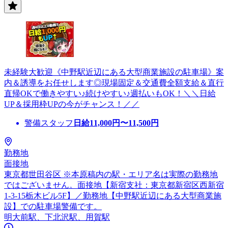
未経験大歓迎《中野駅近辺にある大型商業施設の駐車場》案
内＆誘導をお任せします◎現場固定＆交通費全額支給＆直行
直帰OKで働きやすい♪続けやすい♪週払いもOK！＼＼日給
UP＆採用枠UPの今がチャンス！／／
警備スタッフ
日給
11,000
円〜
11,500
円
勤務地
面接地
東京都世田谷区 ※本原稿内の駅・エリア名は実際の勤務地
ではございません。面接地【新宿支社：東京都新宿区西新宿
1-3-15栃木ビル5F】／勤務地【中野駅近辺にある大型商業施
設】での駐車場警備です。
明大前駅、下北沢駅、用賀駅