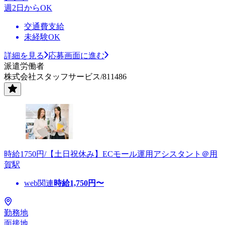
週2日からOK
交通費支給
未経験OK
詳細を見る
応募画面に進む
派遣労働者
株式会社スタッフサービス/811486
時給1750円/【土日祝休み】ECモール運用アシスタント＠用
賀駅
web関連
時給
1,750
円〜
勤務地
面接地