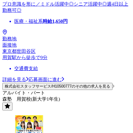
プロ意識を形に／ミドル活躍中◎シニア活躍中◎週4日以上
勤務可◎
医療・福祉系
時給
1,650
円
勤務地
面接地
東京都世田谷区
用賀駅から徒歩で9分
交通費支給
詳細を見る
応募画面に進む
株式会社スタッフサービス/H10500777のその他の求人を見る
アルバイト・パート
森塾 用賀校(新大学1年生)