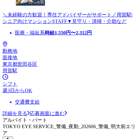
＼未経験の方歓迎！専任アドバイザーがサポート／用賀駅|
シニア向けマンションSTAFF▼見守り・清掃・介助など
医療・福祉系
時給
1,550
円〜
2,312
円
勤務地
面接地
東京都世田谷区
用賀駅
シフト
週3日からOK
交通費支給
詳細を見る
応募画面に進む
アルバイト・パート
TOKYO EYE SERVICE_警備_夜勤_202606_警備_明大前エリ
ア