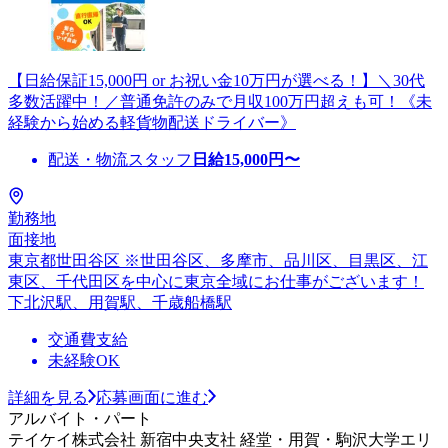
【日給保証15,000円 or お祝い金10万円が選べる！】＼30代
多数活躍中！／普通免許のみで月収100万円超えも可！《未
経験から始める軽貨物配送ドライバー》
配送・物流スタッフ
日給
15,000
円〜
勤務地
面接地
東京都世田谷区 ※世田谷区、多摩市、品川区、目黒区、江
東区、千代田区を中心に東京全域にお仕事がございます！
下北沢駅、用賀駅、千歳船橋駅
交通費支給
未経験OK
詳細を見る
応募画面に進む
アルバイト・パート
テイケイ株式会社 新宿中央支社 経堂・用賀・駒沢大学エリ