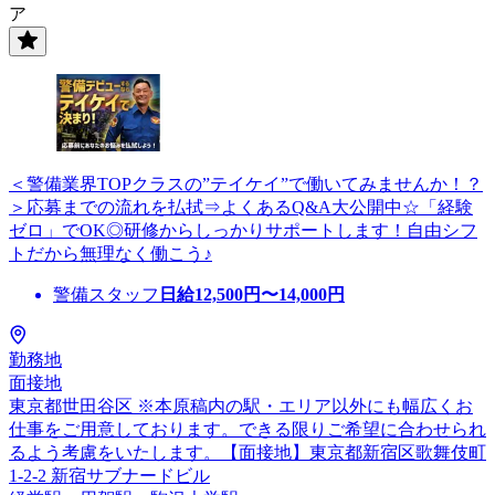
ア
＜警備業界TOPクラスの”テイケイ”で働いてみませんか！？
＞応募までの流れを払拭⇒よくあるQ&A大公開中☆「経験
ゼロ」でOK◎研修からしっかりサポートします！自由シフ
トだから無理なく働こう♪
警備スタッフ
日給
12,500
円〜
14,000
円
勤務地
面接地
東京都世田谷区 ※本原稿内の駅・エリア以外にも幅広くお
仕事をご用意しております。できる限りご希望に合わせられ
るよう考慮をいたします。【面接地】東京都新宿区歌舞伎町
1-2-2 新宿サブナードビル