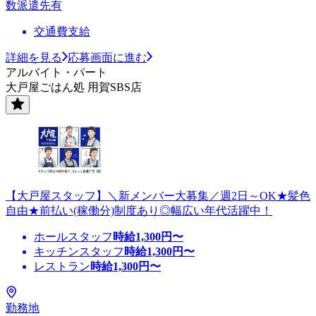
数派遣先有
交通費支給
詳細を見る
応募画面に進む
アルバイト・パート
大戸屋ごはん処 用賀SBS店
【大戸屋スタッフ】＼新メンバー大募集／週2日～OK★髪色
自由★前払い(稼働分)制度あり◎幅広い年代活躍中！
ホールスタッフ
時給
1,300
円〜
キッチンスタッフ
時給
1,300
円〜
レストラン
時給
1,300
円〜
勤務地