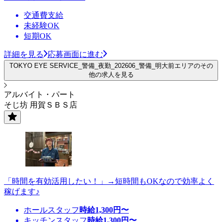
交通費支給
未経験OK
短期OK
詳細を見る
応募画面に進む
TOKYO EYE SERVICE_警備_夜勤_202606_警備_明大前エリアのその
他の求人を見る
アルバイト・パート
そじ坊 用賀ＳＢＳ店
「時間を有効活用したい！」→短時間もOKなので効率よく
稼げます♪
ホールスタッフ
時給
1,300
円〜
キッチンスタッフ
時給
1,300
円〜