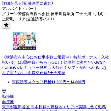
詳細を見る
応募画面に進む
アルバイト・パート
グリーン警備保障株式会社 神奈川営業所 二子玉川・用賀・
上野毛エリア(交通誘導-2)/811
《横浜市を中心にお仕事多数ご用意中》特別ボーナス（入社
祝い金）は3勤務目からもうGET！効率的に稼ぎたいあなた
へお勧め♪レギュラー勤務も大歓迎！シフトが削られる…な
んて事もなし♪面接交通費5千円支給
車両誘導スタッフ
日給
11,200
円〜
14,800
円
勤務地
面接地
東京都世田谷区 ※本原稿の勤務地エリアは実際に働く勤務