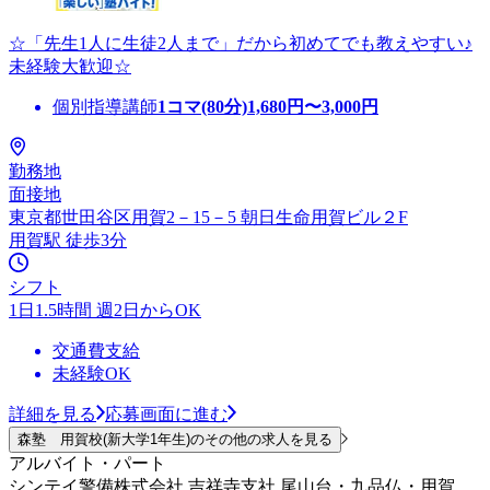
☆「先生1人に生徒2人まで」だから初めてでも教えやすい♪
未経験大歓迎☆
個別指導講師
1コマ(80分)
1,680
円〜
3,000
円
勤務地
面接地
東京都世田谷区用賀2－15－5 朝日生命用賀ビル２F
用賀駅 徒歩3分
シフト
1日1.5時間 週2日からOK
交通費支給
未経験OK
詳細を見る
応募画面に進む
森塾 用賀校(新大学1年生)のその他の求人を見る
アルバイト・パート
シンテイ警備株式会社 吉祥寺支社 尾山台・九品仏・用賀