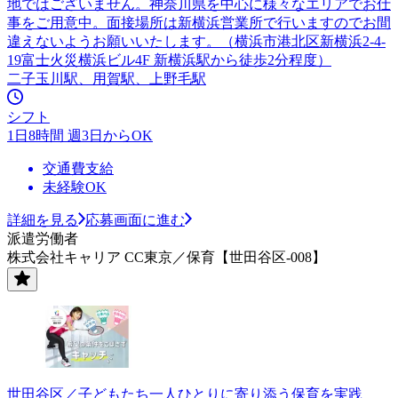
地ではございません。神奈川県を中心に様々なエリアでお仕
事をご用意中。面接場所は新横浜営業所で行いますのでお間
違えないようお願いいたします。（横浜市港北区新横浜2-4-
19富士火災横浜ビル4F 新横浜駅から徒歩2分程度）
二子玉川駅、用賀駅、上野毛駅
シフト
1日8時間 週3日からOK
交通費支給
未経験OK
詳細を見る
応募画面に進む
派遣労働者
株式会社キャリア CC東京／保育【世田谷区-008】
世田谷区／子どもたち一人ひとりに寄り添う保育を実践