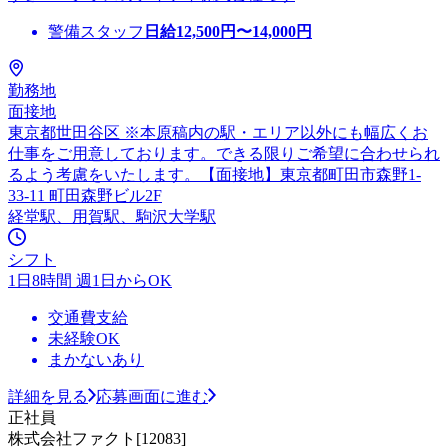
警備スタッフ
日給
12,500
円〜
14,000
円
勤務地
面接地
東京都世田谷区 ※本原稿内の駅・エリア以外にも幅広くお
仕事をご用意しております。できる限りご希望に合わせられ
るよう考慮をいたします。【面接地】東京都町田市森野1-
33-11 町田森野ビル2F
経堂駅、用賀駅、駒沢大学駅
シフト
1日8時間 週1日からOK
交通費支給
未経験OK
まかないあり
詳細を見る
応募画面に進む
正社員
株式会社ファクト[12083]