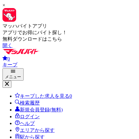
×
マッハバイトアプリ
アプリでお得にバイト探し！
無料ダウンロードはこちら
開く
0
キープ
メニュー
キープした求人を見る
0
検索履歴
新規会員登録(無料)
ログイン
ヘルプ
エリアから探す
駅から探す