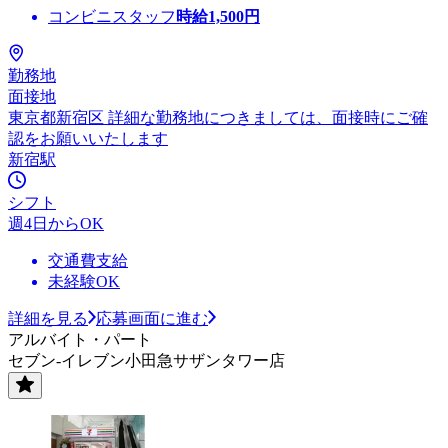
コンビニスタッフ
時給
1,500
円
勤務地
面接地
東京都新宿区 詳細な勤務地につきましては、面接時にご確
認をお願いいたします
新宿駅
シフト
週4日からOK
交通費支給
未経験OK
詳細を見る
応募画面に進む
アルバイト・パート
セブン-イレブン小田急サザンタワー店