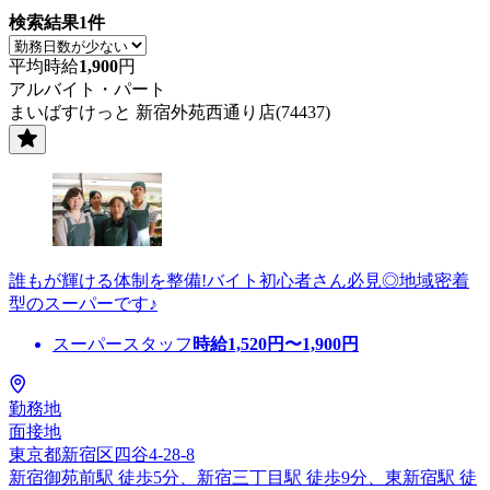
検索結果
1
件
平均時給
1,900
円
アルバイト・パート
まいばすけっと 新宿外苑西通り店(74437)
誰もが輝ける体制を整備!バイト初心者さん必見◎地域密着
型のスーパーです♪
スーパースタッフ
時給
1,520
円〜
1,900
円
勤務地
面接地
東京都新宿区四谷4-28-8
新宿御苑前駅 徒歩5分、新宿三丁目駅 徒歩9分、東新宿駅 徒