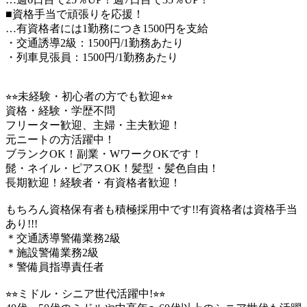
■資格手当で頑張りを応援！
…有資格者には1勤務につき1500円を支給
・交通誘導2級：1500円/1勤務あたり
・列車見張員：1500円/1勤務あたり
⭐︎⭐︎未経験・初心者の方でも歓迎⭐︎⭐︎
資格・経験・学歴不問
フリーター歓迎、主婦・主夫歓迎！
元ニートの方活躍中！
ブランクOK！副業・WワークOKです！
髭・ネイル・ピアスOK！髪型・髪色自由！
長期歓迎！経験者・有資格者歓迎！
もちろん資格保有者も積極採用中です!!有資格者は資格手当
あり!!!
＊交通誘導警備業務2級
＊施設警備業務2級
＊警備員指導責任者
⭐︎⭐︎ミドル・シニア世代活躍中!⭐︎⭐︎