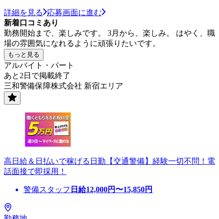
詳細を見る
応募画面に進む
新着口コミあり
勤務開始まで、楽しみです。 3月から、楽しみ。 はやく、職
場の雰囲気になれるように頑張りたいです。
もっと見る
アルバイト・パート
あと2日で掲載終了
三和警備保障株式会社 新宿エリア
高日給＆日払いで稼げる日勤【交通警備】経験一切不問！電
話面接で即採用！
警備スタッフ
日給
12,000
円〜
15,850
円
勤務地