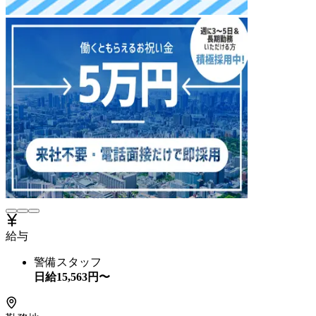
給与
警備スタッフ
日給
15,563
円〜