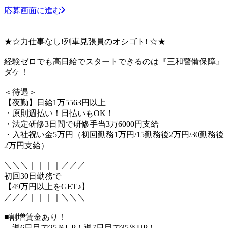
応募画面に進む
★☆力仕事なし!列車見張員のオシゴト! ☆★
経験ゼロでも高日給でスタートできるのは『三和警備保障』
ダケ！
＜待遇＞
【夜勤】日給1万5563円以上
・原則週払い！日払いもOK！
・法定研修3日間で研修手当3万6000円支給
・入社祝い金5万円（初回勤務1万円/15勤務後2万円/30勤務後
2万円支給）
＼＼＼｜｜｜｜／／／
初回30日勤務で
【49万円以上をGET♪】
／／／｜｜｜｜＼＼＼
■割増賃金あり！
…週6日目で25％UP！週7日目で35％UP！