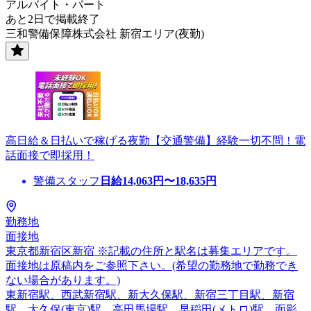
アルバイト・パート
あと2日で掲載終了
三和警備保障株式会社 新宿エリア(夜勤)
高日給＆日払いで稼げる夜勤【交通警備】経験一切不問！電
話面接で即採用！
警備スタッフ
日給
14,063
円〜
18,635
円
勤務地
面接地
東京都新宿区新宿 ※記載の住所と駅名は募集エリアです。
面接地は原稿内をご参照下さい。(希望の勤務地で勤務でき
ない場合があります。)
東新宿駅、西武新宿駅、新大久保駅、新宿三丁目駅、新宿
駅、大久保(東京)駅、高田馬場駅、早稲田(メトロ)駅、面影