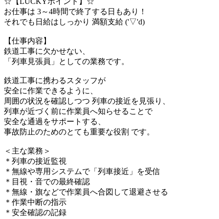
☆【LUCKYポイント】☆
お仕事は 3～4時間で終了する日もあり！
それでも日給はしっかり 満額支給 ('▽'d)
【仕事内容】
鉄道工事に欠かせない、
「列車見張員」としての業務です。
鉄道工事に携わるスタッフが
安全に作業できるように、
周囲の状況を確認しつつ 列車の接近を見張り、
列車が近づく前に作業員へ知らせることで
安全な通過をサポートする、
事故防止のためのとても重要な役割 です。
＜主な業務＞
＊列車の接近監視
＊無線や専用システムで「列車接近」を受信
＊目視・音での最終確認
＊無線・旗などで作業員へ合図して退避させる
＊作業中断の指示
＊安全確認の記録