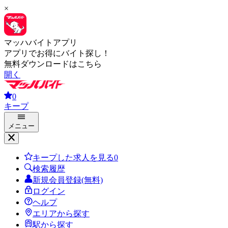
×
マッハバイトアプリ
アプリでお得にバイト探し！
無料ダウンロードはこちら
開く
0
キープ
メニュー
キープした求人を見る
0
検索履歴
新規会員登録(無料)
ログイン
ヘルプ
エリアから探す
駅から探す