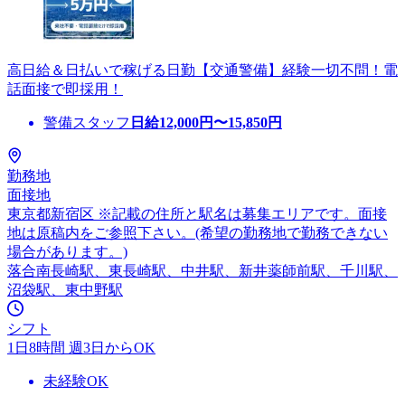
高日給＆日払いで稼げる日勤【交通警備】経験一切不問！電
話面接で即採用！
警備スタッフ
日給
12,000
円〜
15,850
円
勤務地
面接地
東京都新宿区 ※記載の住所と駅名は募集エリアです。面接
地は原稿内をご参照下さい。(希望の勤務地で勤務できない
場合があります。)
落合南長崎駅、東長崎駅、中井駅、新井薬師前駅、千川駅、
沼袋駅、東中野駅
シフト
1日8時間 週3日からOK
未経験OK