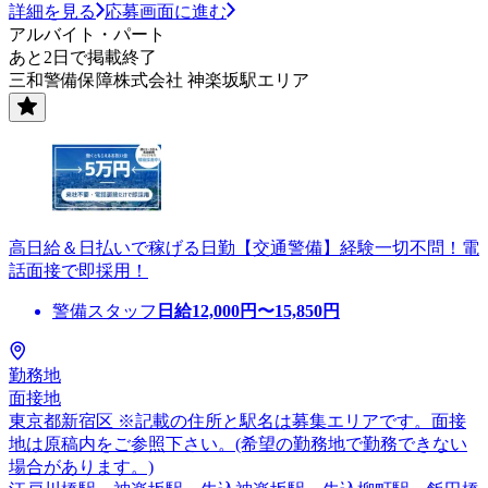
詳細を見る
応募画面に進む
アルバイト・パート
あと2日で掲載終了
三和警備保障株式会社 神楽坂駅エリア
高日給＆日払いで稼げる日勤【交通警備】経験一切不問！電
話面接で即採用！
警備スタッフ
日給
12,000
円〜
15,850
円
勤務地
面接地
東京都新宿区 ※記載の住所と駅名は募集エリアです。面接
地は原稿内をご参照下さい。(希望の勤務地で勤務できない
場合があります。)