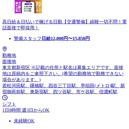
高日給＆日払いで稼げる日勤【交通警備】経験一切不問！電
話面接で即採用！
警備スタッフ
日給
12,000
円〜
15,850
円
勤務地
面接地
東京都新宿区 ※記載の住所と駅名は募集エリアです。面接
地は原稿内をご参照下さい。(希望の勤務地で勤務できない
場合があります。)
若松河田駅、曙橋駅、四谷三丁目駅、早稲田(メトロ)駅、新
宿御苑前駅、東新宿駅、四ツ谷駅、市ケ谷駅、信濃町駅
シフト
1日8時間 週3日からOK
未経験OK