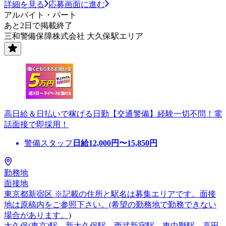
詳細を見る
応募画面に進む
アルバイト・パート
あと2日で掲載終了
三和警備保障株式会社 大久保駅エリア
高日給＆日払いで稼げる日勤【交通警備】経験一切不問！電
話面接で即採用！
警備スタッフ
日給
12,000
円〜
15,850
円
勤務地
面接地
東京都新宿区 ※記載の住所と駅名は募集エリアです。面接
地は原稿内をご参照下さい。(希望の勤務地で勤務できない
場合があります。)
大久保(東京)駅、新大久保駅、西武新宿駅、東中野駅、高田