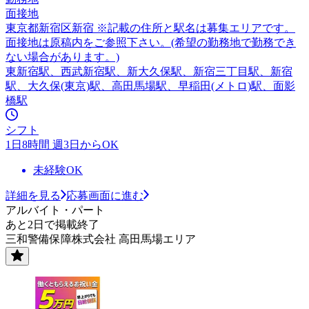
面接地
東京都新宿区新宿 ※記載の住所と駅名は募集エリアです。
面接地は原稿内をご参照下さい。(希望の勤務地で勤務でき
ない場合があります。)
東新宿駅、西武新宿駅、新大久保駅、新宿三丁目駅、新宿
駅、大久保(東京)駅、高田馬場駅、早稲田(メトロ)駅、面影
橋駅
シフト
1日8時間 週3日からOK
未経験OK
詳細を見る
応募画面に進む
アルバイト・パート
あと2日で掲載終了
三和警備保障株式会社 高田馬場エリア