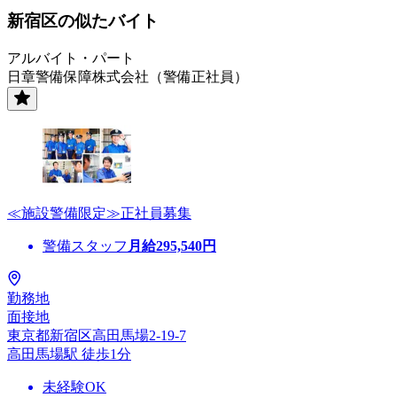
新宿区の似たバイト
アルバイト・パート
日章警備保障株式会社（警備正社員）
≪施設警備限定≫正社員募集
警備スタッフ
月給
295,540
円
勤務地
面接地
東京都新宿区高田馬場2-19-7
高田馬場駅 徒歩1分
未経験OK