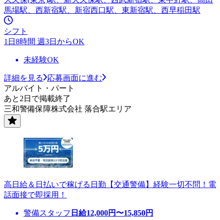
馬場駅、西新宿駅、新宿西口駅、東新宿駅、西早稲田駅
シフト
1日8時間 週3日からOK
未経験OK
詳細を見る
応募画面に進む
アルバイト・パート
あと2日で掲載終了
三和警備保障株式会社 落合駅エリア
高日給＆日払いで稼げる日勤【交通警備】経験一切不問！電
話面接で即採用！
警備スタッフ
日給
12,000
円〜
15,850
円