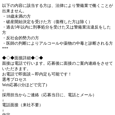
以下の内容に該当する方は、法律により警備業で働くことが
出来ません。
・18歳未満の方
・破産開始決定を受けた方（復権した方は除く）
・過去5年以内に刑事処分を受けた又は警備業法違反をした
方
・反社会的勢力の方
・医師の判断によりアルコールや薬物の中毒と診断される方
***
◆◇◆面接詳細◆◇◆
面接は電話で行います。応募後に面接のご案内連絡をさせて
いただきます。
お電話で即面談～即内定も可能です！
選考プロセス
Web応募(1分ほどで完了)
↓
採用担当からご連絡（応募当日に、電話とメール）
↓
電話面接（来社不要）
↓
内定