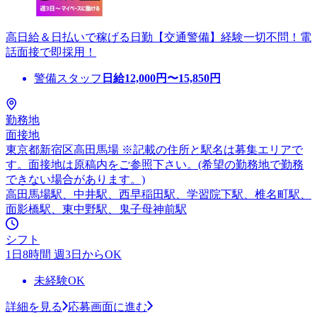
高日給＆日払いで稼げる日勤【交通警備】経験一切不問！電
話面接で即採用！
警備スタッフ
日給
12,000
円〜
15,850
円
勤務地
面接地
東京都新宿区高田馬場 ※記載の住所と駅名は募集エリアで
す。面接地は原稿内をご参照下さい。(希望の勤務地で勤務
できない場合があります。)
高田馬場駅、中井駅、西早稲田駅、学習院下駅、椎名町駅、
面影橋駅、東中野駅、鬼子母神前駅
シフト
1日8時間 週3日からOK
未経験OK
詳細を見る
応募画面に進む