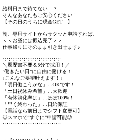
給料日まで待てない…？
そんなあなたもご安心ください！
【その日のうちに現金GET！】
朝、専用サイトからサクッと申請すれば、
＜＜お昼には振込完了＞＞
仕事帰りにそのまま引き出せます♪
･:･:･:･:･:･:･:･:･:･:･:･:･:･:･:･
＼履歴書不要＆5分で採用！／
”働きたい日”に自由に働ける！
↓こんなご要望叶えます！↓
「明日働こうかな」…OKです！
「土日祝休み希望」…大歓迎！
「有休消化率は」…ほぼ100%！
「早く終わった」…日給保証
【電話なら前日までシフト変更可】
◎スマホで”すぐに”申請可能◎
･:･:･:･:･:･:･:･:･:･:･:･:･:･:･:･