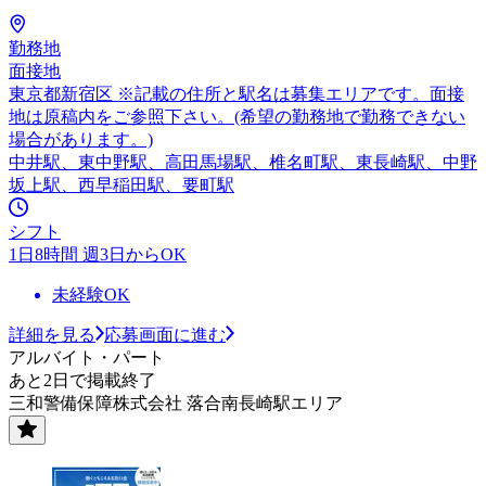
勤務地
面接地
東京都新宿区 ※記載の住所と駅名は募集エリアです。面接
地は原稿内をご参照下さい。(希望の勤務地で勤務できない
場合があります。)
中井駅、東中野駅、高田馬場駅、椎名町駅、東長崎駅、中野
坂上駅、西早稲田駅、要町駅
シフト
1日8時間 週3日からOK
未経験OK
詳細を見る
応募画面に進む
アルバイト・パート
あと2日で掲載終了
三和警備保障株式会社 落合南長崎駅エリア