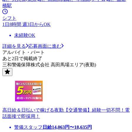
橋駅
シフト
1日8時間 週3日からOK
未経験OK
詳細を見る
応募画面に進む
アルバイト・パート
あと2日で掲載終了
三和警備保障株式会社 高田馬場エリア(夜勤)
高日給＆日払いで稼げる夜勤【交通警備】経験一切不問！電
話面接で即採用！
警備スタッフ
日給
14,063
円〜
18,635
円