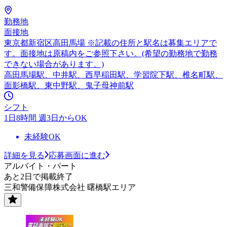
勤務地
面接地
東京都新宿区高田馬場 ※記載の住所と駅名は募集エリアで
す。面接地は原稿内をご参照下さい。(希望の勤務地で勤務
できない場合があります。)
高田馬場駅、中井駅、西早稲田駅、学習院下駅、椎名町駅、
面影橋駅、東中野駅、鬼子母神前駅
シフト
1日8時間 週3日からOK
未経験OK
詳細を見る
応募画面に進む
アルバイト・パート
あと2日で掲載終了
三和警備保障株式会社 曙橋駅エリア