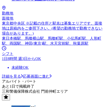
勤務地
面接地
東京都中央区 ※記載の住所と駅名は募集エリアです。面接
地は原稿内をご参照下さい。(希望の勤務地で勤務できない
場合があります。)
東日本橋駅、馬喰横山駅、馬喰町駅、小伝馬町駅、人形町
駅、両国駅、神田(東京)駅、水天宮前駅、秋葉原駅
シフト
1日8時間 週3日からOK
未経験OK
詳細を見る
応募画面に進む
アルバイト・パート
あと1日で掲載終了
三和警備保障株式会社 門前仲町エリア