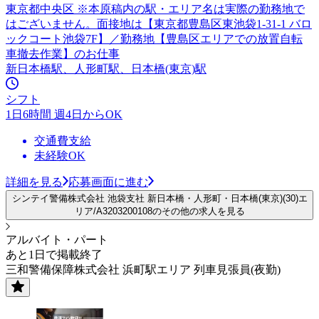
東京都中央区 ※本原稿内の駅・エリア名は実際の勤務地で
はございません。面接地は【東京都豊島区東池袋1-31-1 バロ
ックコート池袋7F】／勤務地【豊島区エリアでの放置自転
車撤去作業】のお仕事
新日本橋駅、人形町駅、日本橋(東京)駅
シフト
1日6時間 週4日からOK
交通費支給
未経験OK
詳細を見る
応募画面に進む
シンテイ警備株式会社 池袋支社 新日本橋・人形町・日本橋(東京)(30)エ
リア/A3203200108のその他の求人を見る
アルバイト・パート
あと1日で掲載終了
三和警備保障株式会社 浜町駅エリア 列車見張員(夜勤)