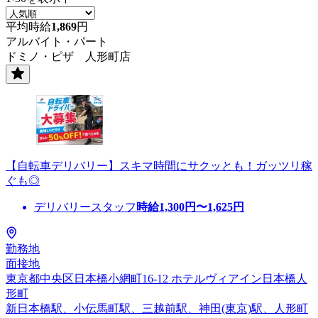
平均時給
1,869
円
アルバイト・パート
ドミノ・ピザ 人形町店
【自転車デリバリー】スキマ時間にサクッとも！ガッツリ稼
ぐも◎
デリバリースタッフ
時給
1,300
円〜
1,625
円
勤務地
面接地
東京都中央区日本橋小網町16-12 ホテルヴィアイン日本橋人
形町
新日本橋駅、小伝馬町駅、三越前駅、神田(東京)駅、人形町