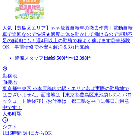
人気【豊島区エリア】≫≫放置自転車の撤去作業！電動自転
車で巡回なので快適★適度に体を動かして働けるので運動不
足の解消にも！週4日以上の勤務で程よく稼げます◎未経験
OK！事前研修で不安も解消＆3万円支給
警備スタッフ
日給
9,500
円〜
12,398
円
勤務地
面接地
東京都中央区 ※本原稿内の駅・エリア名は実際の勤務地で
はございません。面接地は【東京都豊島区東池袋1-31-1 バロ
ックコート池袋7F】/お仕事は一都三県を中心に毎日ご用意
中です！
人形町駅
シフト
1日6時間 週4日からOK