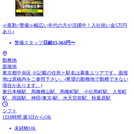
≪夜勤×警備≫幅広い年代の方が活躍中！入社祝い金5万円
あり♪
警備スタッフ
日給
15,563
円〜
勤務地
面接地
東京都中央区 ※記載の住所と駅名は募集エリアです。面接
地は原稿内をご参照下さい。(希望の勤務地で勤務できない
場合があります。)
東日本橋駅、馬喰横山駅、馬喰町駅、小伝馬町駅、人形町
駅、両国駅、神田(東京)駅、水天宮前駅、秋葉原駅
シフト
1日8時間 週3日からOK
未経験OK