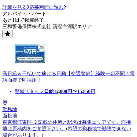
詳細を見る
応募画面に進む
アルバイト・パート
あと1日で掲載終了
三和警備保障株式会社 清澄白河駅エリア
高日給＆日払いで稼げる日勤【交通警備】経験一切不問！電
話面接で即採用！
警備スタッフ
日給
12,000
円〜
15,850
円
勤務地
面接地
東京都江東区 ※記載の住所と駅名は募集エリアです。面接
地は原稿内をご参照下さい。(希望の勤務地で勤務できない
場合があります。)