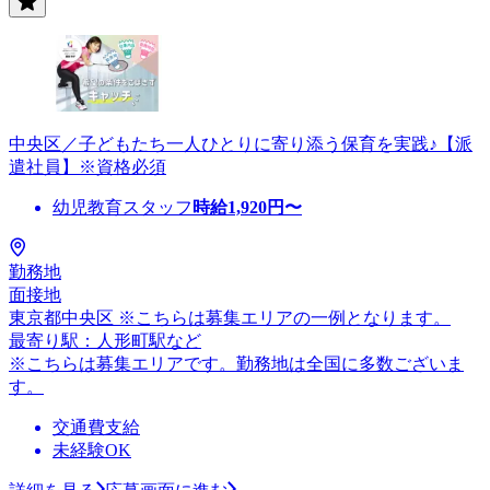
中央区／子どもたち一人ひとりに寄り添う保育を実践♪【派
遣社員】※資格必須
幼児教育スタッフ
時給
1,920
円〜
勤務地
面接地
東京都中央区 ※こちらは募集エリアの一例となります。
最寄り駅：人形町駅など
※こちらは募集エリアです。勤務地は全国に多数ございま
す。
交通費支給
未経験OK