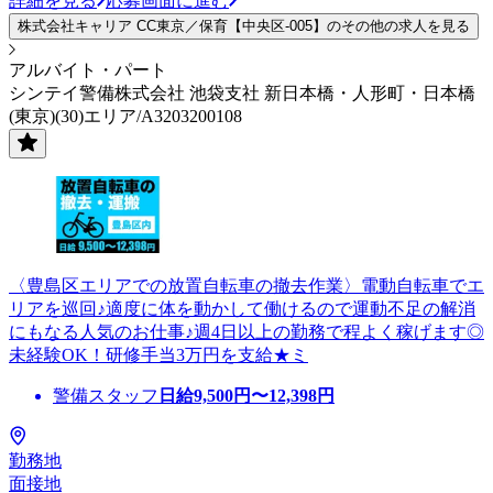
詳細を見る
応募画面に進む
株式会社キャリア CC東京／保育【中央区-005】のその他の求人を見る
アルバイト・パート
シンテイ警備株式会社 池袋支社 新日本橋・人形町・日本橋
(東京)(30)エリア/A3203200108
〈豊島区エリアでの放置自転車の撤去作業〉電動自転車でエ
リアを巡回♪適度に体を動かして働けるので運動不足の解消
にもなる人気のお仕事♪週4日以上の勤務で程よく稼げます◎
未経験OK！研修手当3万円を支給★ミ
警備スタッフ
日給
9,500
円〜
12,398
円
勤務地
面接地