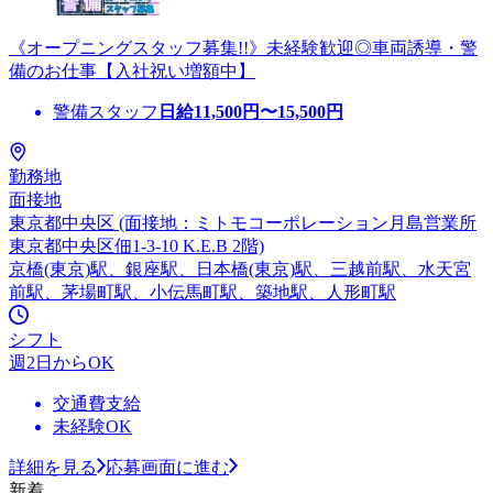
《オープニングスタッフ募集!!》未経験歓迎◎車両誘導・警
備のお仕事【入社祝い増額中】
警備スタッフ
日給
11,500
円〜
15,500
円
勤務地
面接地
東京都中央区 (面接地：ミトモコーポレーション月島営業所
東京都中央区佃1-3-10 K.E.B 2階)
京橋(東京)駅、銀座駅、日本橋(東京)駅、三越前駅、水天宮
前駅、茅場町駅、小伝馬町駅、築地駅、人形町駅
シフト
週2日からOK
交通費支給
未経験OK
詳細を見る
応募画面に進む
新着