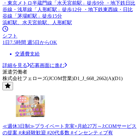
・東京メトロ半蔵門線「水天宮前駅」徒歩9分 ・地下鉄日比
谷線・浅草線「人形町駅」徒歩12分 ・地下鉄東西線・日比
谷線「茅場町駅」徒歩15分
浜町駅、水天宮前駅、人形町駅
シフト
1日7.5時間 週5日からOK
交通費支給
詳細を見る
応募画面に進む
派遣労働者
株式会社フェローズ(JCOM営業)D1_J_668_2662(A)(D1)
≪週休3日制≫プライベート充実×月給27万～J:COMサービス
の提案 #未経験歓迎 #20代多数 #インセンティブ有