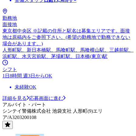
警備スタッフ
日給
15,563
円〜
勤務地
面接地
東京都中央区 ※記載の住所と駅名は募集エリアです。面接
地は原稿内をご参照下さい。(希望の勤務地で勤務できない
場合があります。)
人形町駅、新日本橋駅、馬喰町駅、馬喰横山駅、三越前駅、
浜町駅、水天宮前駅、茅場町駅、日本橋(東京)駅
シフト
1日8時間 週3日からOK
未経験OK
詳細を見る
応募画面に進む
アルバイト・パート
シンテイ警備株式会社 池袋支社 人形町(9)エリ
ア/A3203200108