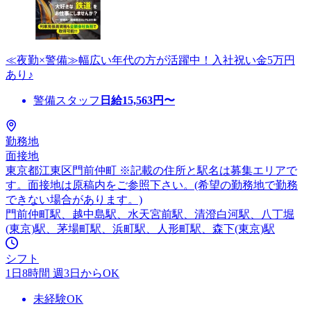
≪夜勤×警備≫幅広い年代の方が活躍中！入社祝い金5万円
あり♪
警備スタッフ
日給
15,563
円〜
勤務地
面接地
東京都江東区門前仲町 ※記載の住所と駅名は募集エリアで
す。面接地は原稿内をご参照下さい。(希望の勤務地で勤務
できない場合があります。)
門前仲町駅、越中島駅、水天宮前駅、清澄白河駅、八丁堀
(東京)駅、茅場町駅、浜町駅、人形町駅、森下(東京)駅
シフト
1日8時間 週3日からOK
未経験OK