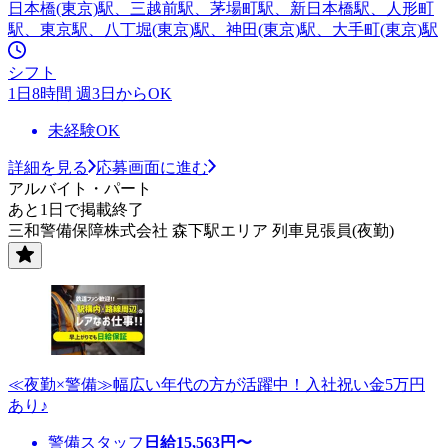
日本橋(東京)駅、三越前駅、茅場町駅、新日本橋駅、人形町
駅、東京駅、八丁堀(東京)駅、神田(東京)駅、大手町(東京)駅
シフト
1日8時間 週3日からOK
未経験OK
詳細を見る
応募画面に進む
アルバイト・パート
あと1日で掲載終了
三和警備保障株式会社 森下駅エリア 列車見張員(夜勤)
≪夜勤×警備≫幅広い年代の方が活躍中！入社祝い金5万円
あり♪
警備スタッフ
日給
15,563
円〜