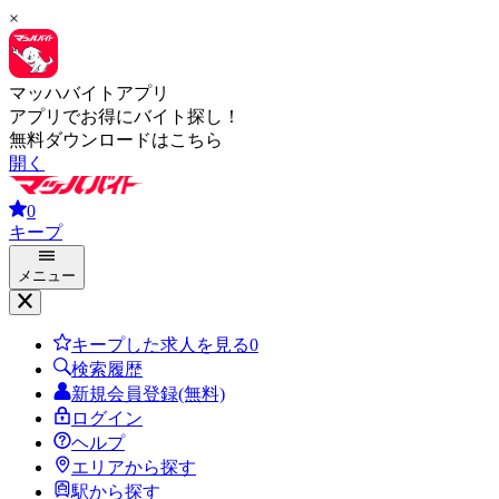
×
マッハバイトアプリ
アプリでお得にバイト探し！
無料ダウンロードはこちら
開く
0
キープ
メニュー
キープした求人を見る
0
検索履歴
新規会員登録(無料)
ログイン
ヘルプ
エリアから探す
駅から探す