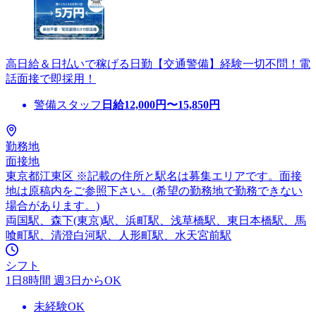
高日給＆日払いで稼げる日勤【交通警備】経験一切不問！電
話面接で即採用！
警備スタッフ
日給
12,000
円〜
15,850
円
勤務地
面接地
東京都江東区 ※記載の住所と駅名は募集エリアです。面接
地は原稿内をご参照下さい。(希望の勤務地で勤務できない
場合があります。)
両国駅、森下(東京)駅、浜町駅、浅草橋駅、東日本橋駅、馬
喰町駅、清澄白河駅、人形町駅、水天宮前駅
シフト
1日8時間 週3日からOK
未経験OK