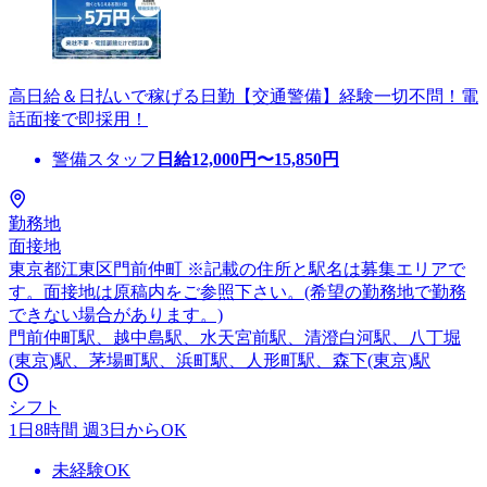
高日給＆日払いで稼げる日勤【交通警備】経験一切不問！電
話面接で即採用！
警備スタッフ
日給
12,000
円〜
15,850
円
勤務地
面接地
東京都江東区門前仲町 ※記載の住所と駅名は募集エリアで
す。面接地は原稿内をご参照下さい。(希望の勤務地で勤務
できない場合があります。)
門前仲町駅、越中島駅、水天宮前駅、清澄白河駅、八丁堀
(東京)駅、茅場町駅、浜町駅、人形町駅、森下(東京)駅
シフト
1日8時間 週3日からOK
未経験OK