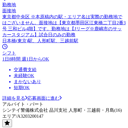
勤務地
面接地
東京都中央区 ※本原稿内の駅・エリア名は実際の勤務地で
はございません。面接地は【東京都墨田区江東橋二丁目2番3
号 三和ビル4階】です。勤務地は【Jリーグ※鹿嶋市のサッ
カースタジアム】試合日のみの勤務
日本橋(東京)駅、人形町駅、三越前駅
シフト
1日8時間 週1日からOK
交通費支給
未経験OK
まかないあり
短期OK
詳細を見る
応募画面に進む
アルバイト・パート
シンテイ警備株式会社 品川支社 人形町・三越前・月島(16)
エリア/A3203200147