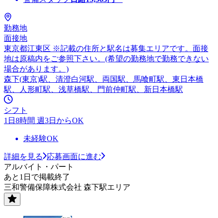
勤務地
面接地
東京都江東区 ※記載の住所と駅名は募集エリアです。面接
地は原稿内をご参照下さい。(希望の勤務地で勤務できない
場合があります。)
森下(東京)駅、清澄白河駅、両国駅、馬喰町駅、東日本橋
駅、人形町駅、浅草橋駅、門前仲町駅、新日本橋駅
シフト
1日8時間 週3日からOK
未経験OK
詳細を見る
応募画面に進む
アルバイト・パート
あと1日で掲載終了
三和警備保障株式会社 森下駅エリア