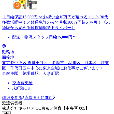
【日給保証15,000円 or お祝い金10万円が選べる！】＼30代
多数活躍中！／普通免許のみで月収100万円超えも可！《未
経験から始める軽貨物配送ドライバー》
配送・物流スタッフ
日給
15,000
円〜
勤務地
面接地
東京都中央区 ※世田谷区、多摩市、品川区、目黒区、江東
区、千代田区を中心に東京全域にお仕事がございます！
東銀座駅、茅場町駅、人形町駅
交通費支給
未経験OK
詳細を見る
応募画面に進む
派遣労働者
株式会社キャリア CC東京／保育【中央区-005】