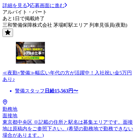
詳細を見る
応募画面に進む
アルバイト・パート
あと1日で掲載終了
三和警備保障株式会社 茅場町駅エリア 列車見張員(夜勤)
≪夜勤×警備≫幅広い年代の方が活躍中！入社祝い金5万円
あり♪
警備スタッフ
日給
15,563
円〜
勤務地
面接地
東京都中央区 ※記載の住所と駅名は募集エリアです。面接
地は原稿内をご参照下さい。(希望の勤務地で勤務できない
場合があります。)