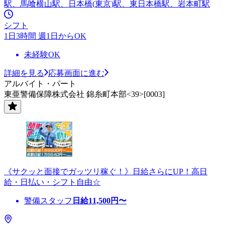
駅、馬喰横山駅、日本橋(東京)駅、東日本橋駅、岩本町駅
シフト
1日3時間 週1日からOK
未経験OK
詳細を見る
応募画面に進む
アルバイト・パート
東亜警備保障株式会社 錦糸町本部<39>[0003]
《サクッと面接でガッツリ稼ぐ！》日給さらにUP！高日
給・日払い・シフト自由☆
警備スタッフ
日給
11,500
円〜