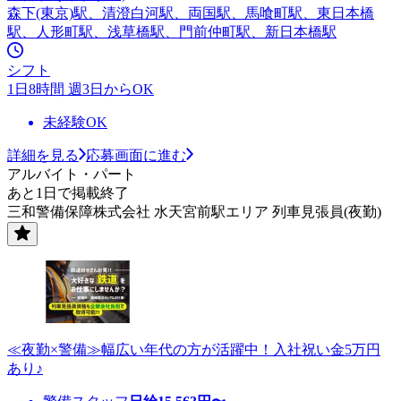
森下(東京)駅、清澄白河駅、両国駅、馬喰町駅、東日本橋
駅、人形町駅、浅草橋駅、門前仲町駅、新日本橋駅
シフト
1日8時間 週3日からOK
未経験OK
詳細を見る
応募画面に進む
アルバイト・パート
あと1日で掲載終了
三和警備保障株式会社 水天宮前駅エリア 列車見張員(夜勤)
≪夜勤×警備≫幅広い年代の方が活躍中！入社祝い金5万円
あり♪