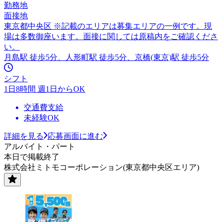
勤務地
面接地
東京都中央区 ※記載のエリアは募集エリアの一例です。現
場は多数御座います。面接に関しては原稿内をご確認くださ
い。
月島駅 徒歩5分、人形町駅 徒歩5分、京橋(東京)駅 徒歩5分
シフト
1日8時間 週1日からOK
交通費支給
未経験OK
詳細を見る
応募画面に進む
アルバイト・パート
本日で掲載終了
株式会社ミトモコーポレーション(東京都中央区エリア)