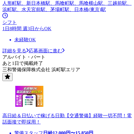
人形町駅、新日本橋駅、馬喰町駅、馬喰横山駅、三越前駅、
浜町駅、水天宮前駅、茅場町駅、日本橋(東京)駅
シフト
1日8時間 週3日からOK
未経験OK
詳細を見る
応募画面に進む
アルバイト・パート
あと1日で掲載終了
三和警備保障株式会社 浜町駅エリア
高日給＆日払いで稼げる日勤【交通警備】経験一切不問！電
話面接で即採用！
警備スタッフ
日給
12,000
円〜
15,850
円