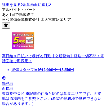
詳細を見る
応募画面に進む
アルバイト・パート
あと1日で掲載終了
三和警備保障株式会社 水天宮前駅エリア
高日給＆日払いで稼げる日勤【交通警備】経験一切不問！電
話面接で即採用！
警備スタッフ
日給
12,000
円〜
15,850
円
勤務地
面接地
東京都中央区 ※記載の住所と駅名は募集エリアです。面接
地は原稿内をご参照下さい。(希望の勤務地で勤務できない
場合があります。)