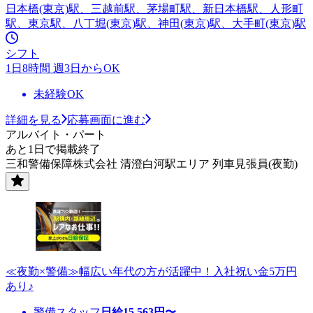
日本橋(東京)駅、三越前駅、茅場町駅、新日本橋駅、人形町
駅、東京駅、八丁堀(東京)駅、神田(東京)駅、大手町(東京)駅
シフト
1日8時間 週3日からOK
未経験OK
詳細を見る
応募画面に進む
アルバイト・パート
あと1日で掲載終了
三和警備保障株式会社 清澄白河駅エリア 列車見張員(夜勤)
≪夜勤×警備≫幅広い年代の方が活躍中！入社祝い金5万円
あり♪
警備スタッフ
日給
15,563
円〜