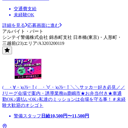
交通費支給
未経験OK
詳細を見る
応募画面に進む
アルバイト・パート
シンテイ警備株式会社 錦糸町支社 日本橋(東京)・人形町・
三越前(23)エリア/A3203200119
( ・∀・)oﾌﾚｰ！( ・∀・)oﾌﾚｰ！＼＼サッカー好き必見／／
Jリーグ会場で案内・誘導業務in鹿嶋市★お弁当付き★車通
勤OK♪週払いOK♪私達のミッションは会場を守る事！＃未経
験大歓迎のオシゴト
警備スタッフ
日給
10,500
円〜
11,500
円