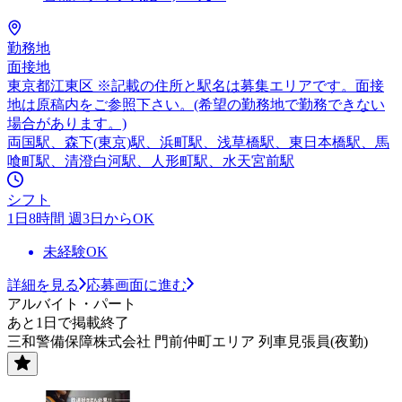
勤務地
面接地
東京都江東区 ※記載の住所と駅名は募集エリアです。面接
地は原稿内をご参照下さい。(希望の勤務地で勤務できない
場合があります。)
両国駅、森下(東京)駅、浜町駅、浅草橋駅、東日本橋駅、馬
喰町駅、清澄白河駅、人形町駅、水天宮前駅
シフト
1日8時間 週3日からOK
未経験OK
詳細を見る
応募画面に進む
アルバイト・パート
あと1日で掲載終了
三和警備保障株式会社 門前仲町エリア 列車見張員(夜勤)