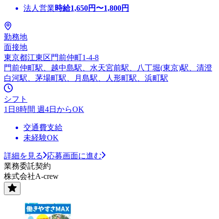
法人営業
時給
1,650
円〜
1,800
円
勤務地
面接地
東京都江東区門前仲町1-4-8
門前仲町駅、越中島駅、水天宮前駅、八丁堀(東京)駅、清澄
白河駅、茅場町駅、月島駅、人形町駅、浜町駅
シフト
1日8時間 週4日からOK
交通費支給
未経験OK
詳細を見る
応募画面に進む
業務委託契約
株式会社A-crew