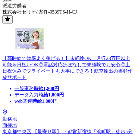
派遣労働者
株式会社セリオ/ 案件-0539TS-H-CJ
【高時給で効率よく稼げる！】未経験OK！月収28万円以上
可能＆日払いOK◎電話対応ほぼなしで未経験でも安心◎土
日祝休みでプライベートも大事にできる！航空輸出の書類作
成サポート
一般事務
時給
1,800
円
データ入力
時給
1,800
円
web関連
時給
1,800
円
勤務地
面接地
東京都中央区 【最寄り駅】 ・都営新宿線「浜町駅」徒歩5分