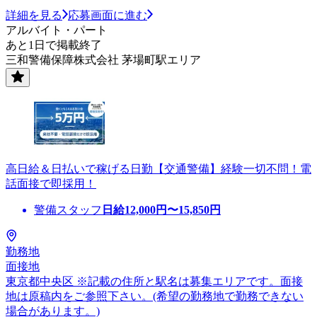
詳細を見る
応募画面に進む
アルバイト・パート
あと1日で掲載終了
三和警備保障株式会社 茅場町駅エリア
高日給＆日払いで稼げる日勤【交通警備】経験一切不問！電
話面接で即採用！
警備スタッフ
日給
12,000
円〜
15,850
円
勤務地
面接地
東京都中央区 ※記載の住所と駅名は募集エリアです。面接
地は原稿内をご参照下さい。(希望の勤務地で勤務できない
場合があります。)