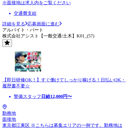
※面接地は求人内をご覧ください
交通費支給
詳細を見る
応募画面に進む
アルバイト・パート
株式会社アシスト【一般交通/土木】K01_(57)
【即日研修OK！】すぐ働けてしっかり稼げる！日払いOK・
履歴書不要☆
警備スタッフ
日給
12,000
円〜
勤務地
面接地
東京都江東区 ※こちらは募集エリアの一例です。勤務地は