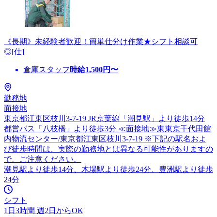
《長期》未経験者歓迎！簡単仕分け作業★シフト相談可
◎[仕]
倉庫スタッフ
時給
1,500
円〜
勤務地
面接地
東京都江東区枝川3-7-19 JR京葉線「潮見駅」より徒歩14分
都営バス「八枝橋」より徒歩3分 ≪面接地≫東東京千代田館
内物流センター/東京都江東区枝川3-7-19 ※下記の駅名およ
び徒歩時間は、実際の勤務地とは異なる可能性がありますの
で、ご注意ください。
潮見駅より徒歩14分、木場駅より徒歩24分、豊洲駅より徒歩
24分
シフト
1日3時間 週2日からOK