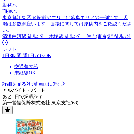
勤務地
面接地
東京都江東区 ※記載のエリアは募集エリアの一例です。現
場は多数御座います。面接に関しては原稿内をご確認くださ
い。
清澄白河駅 徒歩5分、木場駅 徒歩5分、住吉(東京)駅 徒歩5分
シフト
1日8時間 週1日からOK
交通費支給
未経験OK
詳細を見る
応募画面に進む
アルバイト・パート
あと1日で掲載終了
第一警備保障株式会社 東京支社(68)