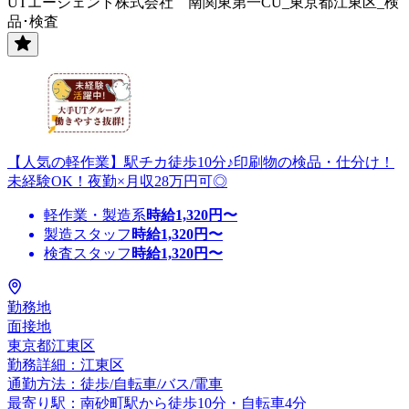
UTエージェント株式会社 南関東第一CU_東京都江東区_検
品･検査
【人気の軽作業】駅チカ徒歩10分♪印刷物の検品・仕分け！
未経験OK！夜勤×月収28万円可◎
軽作業・製造系
時給
1,320
円〜
製造スタッフ
時給
1,320
円〜
検査スタッフ
時給
1,320
円〜
勤務地
面接地
東京都江東区
勤務詳細：江東区
通勤方法：徒歩/自転車/バス/電車
最寄り駅：南砂町駅から徒歩10分・自転車4分