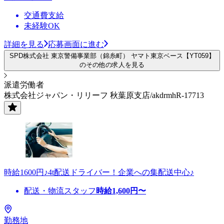
交通費支給
未経験OK
詳細を見る
応募画面に進む
SPD株式会社 東京警備事業部（錦糸町） ヤマト東京ベース【YT059】
のその他の求人を見る
派遣労働者
株式会社ジャパン・リリーフ 秋葉原支店/akdrmhR-17713
時給1600円♪4t配送ドライバー！企業への集配送中心♪
配送・物流スタッフ
時給
1,600
円〜
勤務地