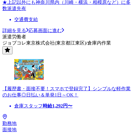
★上記以外にも神奈川県内（川崎・横浜・相模原など）に多
数派遣先有
交通費支給
詳細を見る
応募画面に進む
派遣労働者
ジョブコレ東京株式会社(東京都江東区)/倉庫内作業
【履歴書・面接不要！スマホで登録完了】シンプルな軽作業
のお仕事◎日払い＆単発1日～OK！
倉庫スタッフ
時給
1,292
円〜
勤務地
面接地