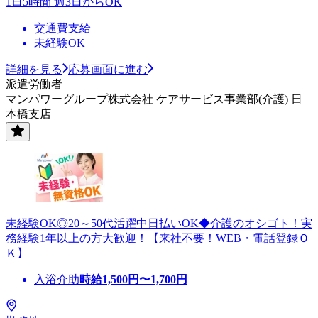
1日5時間 週3日からOK
交通費支給
未経験OK
詳細を見る
応募画面に進む
派遣労働者
マンパワーグループ株式会社 ケアサービス事業部(介護) 日
本橋支店
未経験OK◎20～50代活躍中日払いOK◆介護のオシゴト！実
務経験1年以上の方大歓迎！【来社不要！WEB・電話登録Ｏ
Ｋ】
入浴介助
時給
1,500
円〜
1,700
円