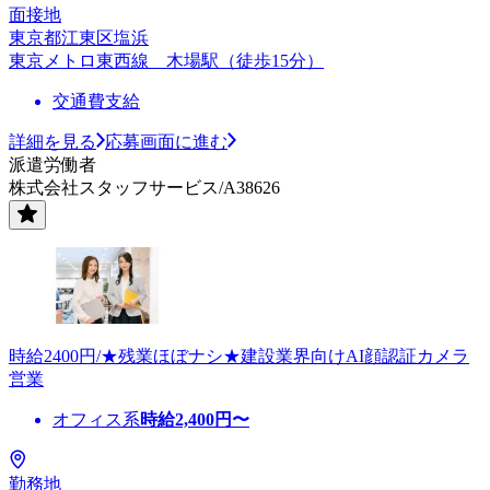
面接地
東京都江東区塩浜
東京メトロ東西線 木場駅（徒歩15分）
交通費支給
詳細を見る
応募画面に進む
派遣労働者
株式会社スタッフサービス/A38626
時給2400円/★残業ほぼナシ★建設業界向けAI顔認証カメラ
営業
オフィス系
時給
2,400
円〜
勤務地