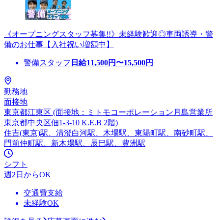
《オープニングスタッフ募集!!》未経験歓迎◎車両誘導・警
備のお仕事【入社祝い増額中】
警備スタッフ
日給
11,500
円〜
15,500
円
勤務地
面接地
東京都江東区 (面接地：ミトモコーポレーション月島営業所
東京都中央区佃1-3-10 K.E.B 2階)
住吉(東京)駅、清澄白河駅、木場駅、東陽町駅、南砂町駅、
門前仲町駅、新木場駅、辰巳駅、豊洲駅
シフト
週2日からOK
交通費支給
未経験OK