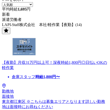
平均時給
1,695
円
新着
派遣労働者
LAPI-Staff株式会社 本社/軽作業【夜勤】(14)
【夜勤】月収31万円以上可！深夜時給1,800円◎日払いOKの
軽作業
倉庫スタッフ
時給
1,800
円〜
勤務地
面接地
東京都江東区 ※こちらは募集エリアとなります詳しい勤務
地は面接時にお尋ねください