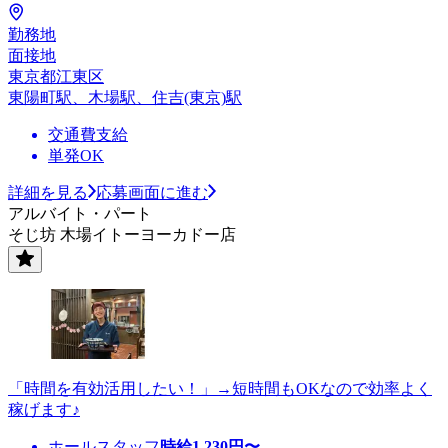
勤務地
面接地
東京都江東区
東陽町駅、木場駅、住吉(東京)駅
交通費支給
単発OK
詳細を見る
応募画面に進む
アルバイト・パート
そじ坊 木場イトーヨーカドー店
「時間を有効活用したい！」→短時間もOKなので効率よく
稼げます♪
ホールスタッフ
時給
1,230
円〜