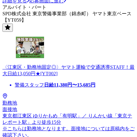
詳細を見る
応募画面に進む
アルバイト・パート
SPD株式会社 東京警備事業部（錦糸町） ヤマト東京ベース
【YT059】
〈江東区・勤務地固定◎〉ヤマト運輸で交通誘導STAFF！最
大日給13,050円★[YT002]
警備スタッフ
日給
11,380
円〜
15,685
円
勤務地
面接地
東京都江東区 ゆりかもめ「有明駅」／ りんかい線「東京テ
レポート駅」より徒歩15分
※こちらは勤務地となります。面接地については原稿内をご
確認下さい。