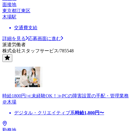
面接地
東京都江東区
木場駅
交通費支給
詳細を見る
応募画面に進む
派遣労働者
株式会社スタッフサービス/785548
時給1800円/≪未経験OK！≫PCの障害設置の手配・管理業務
＠木場
デジタル・クリエイティブ系
時給
1,800
円〜
勤務地