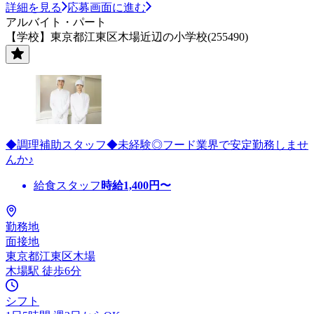
詳細を見る
応募画面に進む
アルバイト・パート
【学校】東京都江東区木場近辺の小学校(255490)
◆調理補助スタッフ◆未経験◎フード業界で安定勤務しませ
んか♪
給食スタッフ
時給
1,400
円〜
勤務地
面接地
東京都江東区木場
木場駅 徒歩6分
シフト