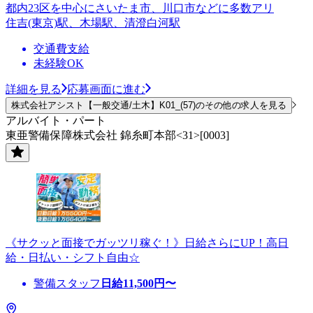
都内23区を中心にさいたま市、川口市などに多数アリ
住吉(東京)駅、木場駅、清澄白河駅
交通費支給
未経験OK
詳細を見る
応募画面に進む
株式会社アシスト【一般交通/土木】K01_(57)のその他の求人を見る
アルバイト・パート
東亜警備保障株式会社 錦糸町本部<31>[0003]
《サクッと面接でガッツリ稼ぐ！》日給さらにUP！高日
給・日払い・シフト自由☆
警備スタッフ
日給
11,500
円〜