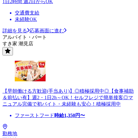
1日2時間 週2日からOK
交通費支給
未経験OK
詳細を見る
応募画面に進む
アルバイト・パート
すき家 潮見店
【早朝働ける方歓迎(手当あり)】◎積極採用中◎【食事補助
＆前払い有】週2・1日2h～OK！セルフレジで簡単接客◎マ
ニュアル完備で初バイト・未経験も安心！積極採用中
ファーストフード
時給
1,350
円〜
勤務地