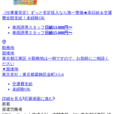
《仕事量安定》ずっと安定収入なら第一警備★高日給＆交通
費全額支給！未経験OK
車両誘導スタッフ
日給
13,000
円〜
車両誘導スタッフ
日給
15,000
円〜
勤務地
面接地
東京都江東区 ※勤務地は一例ですので、お気軽にご相談く
ださい
▼面接地
東京支社：東京都葛飾区金町3-5-4
交通費支給
未経験OK
詳細を見る
応募画面に進む
新着
派遣労働者