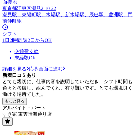
面接地
東京都江東区潮見2-10-22
潮見駅、東陽町駅、木場駅、新木場駅、辰巳駅、豊洲駅、門
前仲町駅
シフト
1日2時間 週2日からOK
交通費支給
未経験OK
詳細を見る
応募画面に進む
新着口コミあり
とても親切に、仕事内容を説明していただき、シフト時間も
色々と考慮し、組んでくれ、有り難いです。とても環境良く
働ける場所でした。
もっと見る
アルバイト・パート
すき家 東雲晴海通り店