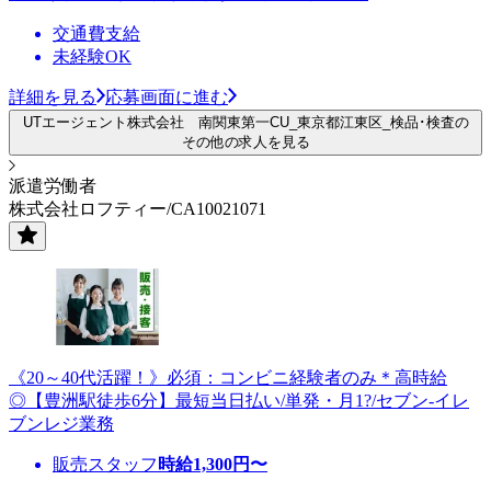
交通費支給
未経験OK
詳細を見る
応募画面に進む
UTエージェント株式会社 南関東第一CU_東京都江東区_検品･検査の
その他の求人を見る
派遣労働者
株式会社ロフティー/CA10021071
《20～40代活躍！》必須：コンビニ経験者のみ＊高時給
◎【豊洲駅徒歩6分】最短当日払い/単発・月1?/セブン-イレ
ブンレジ業務
販売スタッフ
時給
1,300
円〜