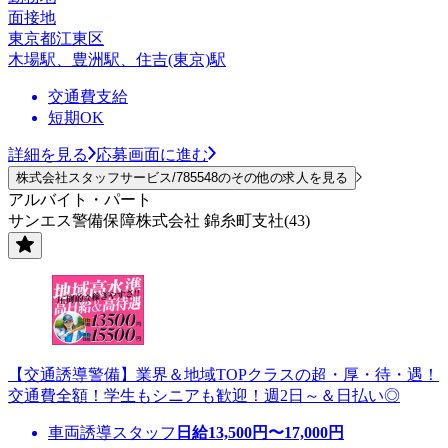
面接地
東京都江東区
木場駅、豊洲駅、住吉(東京)駅
交通費支給
短期OK
詳細を見る
応募画面に進む
株式会社スタッフサービス/785548のその他の求人を見る
アルバイト・パート
サンエス警備保障株式会社 錦糸町支社(43)
【交通誘導警備】業界＆地域TOPクラスの超・厚・待・遇！
交通費全額！学生もシニアも歓迎！週2日～＆日払い◎
車両誘導スタッフ
日給
13,500
円〜
17,000
円