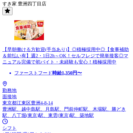
すき家 豊洲四丁目店
【早朝働ける方歓迎(手当あり)】◎積極採用中◎【食事補助
＆前払い有】週2・1日2h～OK！セルフレジで簡単接客◎マ
ニュアル完備で初バイト・未経験も安心！積極採用中
ファーストフード
時給
1,350
円〜
勤務地
面接地
東京都江東区豊洲4-8-14
豊洲駅、越中島駅、月島駅、門前仲町駅、木場駅、勝どき
駅、八丁堀(東京)駅、東雲(東京)駅、築地駅
シフト