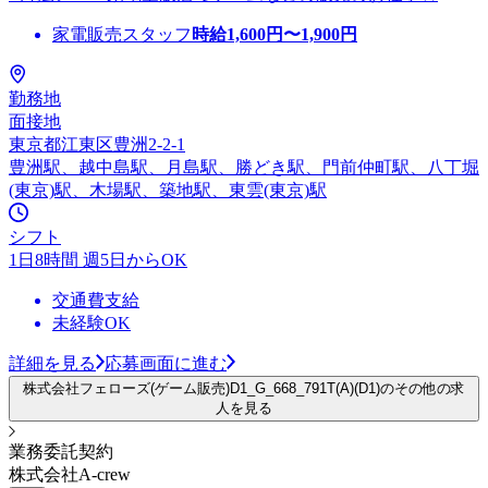
家電販売スタッフ
時給
1,600
円〜
1,900
円
勤務地
面接地
東京都江東区豊洲2-2-1
豊洲駅、越中島駅、月島駅、勝どき駅、門前仲町駅、八丁堀
(東京)駅、木場駅、築地駅、東雲(東京)駅
シフト
1日8時間 週5日からOK
交通費支給
未経験OK
詳細を見る
応募画面に進む
株式会社フェローズ(ゲーム販売)D1_G_668_791T(A)(D1)のその他の求
人を見る
業務委託契約
株式会社A-crew