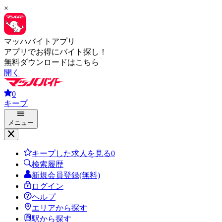
×
マッハバイトアプリ
アプリでお得にバイト探し！
無料ダウンロードはこちら
開く
0
キープ
メニュー
キープした求人を見る
0
検索履歴
新規会員登録(無料)
ログイン
ヘルプ
エリアから探す
駅から探す