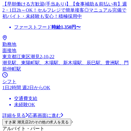
【早朝働ける方歓迎(手当あり)】【食事補助＆前払い有】週
2・1日2h～OK！セルフレジで簡単接客◎マニュアル完備で
初バイト・未経験も安心！積極採用中
ファーストフード
時給
1,350
円〜
勤務地
面接地
東京都江東区潮見2-10-22
潮見駅、東陽町駅、木場駅、新木場駅、辰巳駅、豊洲駅、門
前仲町駅
シフト
1日2時間 週2日からOK
交通費支給
未経験OK
詳細を見る
応募画面に進む
すき家 潮見店2のその他の求人を見る
アルバイト・パート