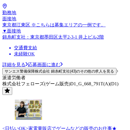
勤務地
面接地
東京都江東区 ※こちらは募集エリアの一例です。
▼面接地
錦糸町支社：東京都墨田区太平2-3-1 井上ビル2階
交通費支給
未経験OK
詳細を見る
応募画面に進む
サンエス警備保障株式会社 錦糸町支社(43)のその他の求人を見る
派遣労働者
株式会社フェローズ(ゲーム販売)D1_G_668_791T(A)(D1)
<日払いOK>家電量販店でゲームなどの販売のお仕事★