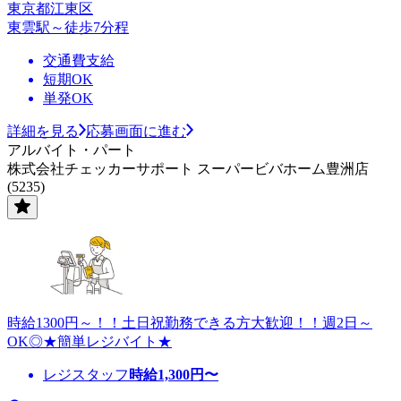
東京都江東区
東雲駅～徒歩7分程
交通費支給
短期OK
単発OK
詳細を見る
応募画面に進む
アルバイト・パート
株式会社チェッカーサポート スーパービバホーム豊洲店
(5235)
時給1300円～！！土日祝勤務できる方大歓迎！！週2日～
OK◎★簡単レジバイト★
レジスタッフ
時給
1,300
円〜