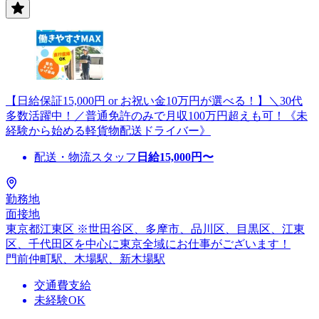
【日給保証15,000円 or お祝い金10万円が選べる！】＼30代
多数活躍中！／普通免許のみで月収100万円超えも可！《未
経験から始める軽貨物配送ドライバー》
配送・物流スタッフ
日給
15,000
円〜
勤務地
面接地
東京都江東区 ※世田谷区、多摩市、品川区、目黒区、江東
区、千代田区を中心に東京全域にお仕事がございます！
門前仲町駅、木場駅、新木場駅
交通費支給
未経験OK