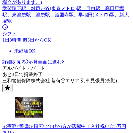
場合があります。)
学習院下駅、雑司が谷(東京メトロ)駅、目白駅、高田馬場
駅、東池袋駅、池袋駅、護国寺駅、早稲田(メトロ)駅、新大
塚駅
シフト
1日8時間 週3日からOK
未経験OK
詳細を見る
応募画面に進む
アルバイト・パート
あと3日で掲載終了
三和警備保障株式会社 茗荷谷エリア 列車見張員(夜勤)
≪夜勤×警備≫幅広い年代の方が活躍中！入社祝い金5万円
あり♪