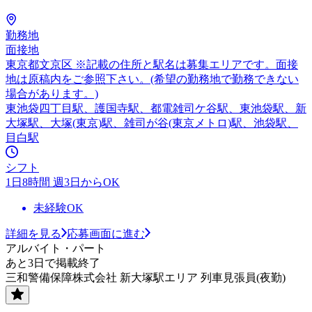
勤務地
面接地
東京都文京区 ※記載の住所と駅名は募集エリアです。面接
地は原稿内をご参照下さい。(希望の勤務地で勤務できない
場合があります。)
東池袋四丁目駅、護国寺駅、都電雑司ケ谷駅、東池袋駅、新
大塚駅、大塚(東京)駅、雑司が谷(東京メトロ)駅、池袋駅、
目白駅
シフト
1日8時間 週3日からOK
未経験OK
詳細を見る
応募画面に進む
アルバイト・パート
あと3日で掲載終了
三和警備保障株式会社 新大塚駅エリア 列車見張員(夜勤)