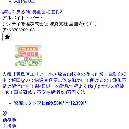
未経験OK
詳細を見る
応募画面に進む
アルバイト・パート
シンテイ警備株式会社 池袋支社 護国寺(9)エリ
ア/A3203200108
人気【豊島区エリア】≫≫放置自転車の撤去作業！電動自転
車で巡回なので快適★適度に体を動かして働けるので運動不
足の解消にも！週4日以上の勤務で程よく稼げます◎未経験
OK！事前研修で不安も解消＆3万円支給
警備スタッフ
日給
9,500
円〜
12,398
円
勤務地
面接地