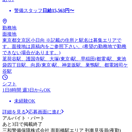
警備スタッフ
日給
15,563
円〜
勤務地
面接地
東京都文京区小日向 ※記載の住所と駅名は募集エリアで
す。面接地は原稿内をご参照下さい。(希望の勤務地で勤務
できない場合があります。)
茗荷谷駅、護国寺駅、大塚(東京)駅、早稲田(都電)駅、東池
袋四丁目駅、向原(東京)駅、神楽坂駅、巣鴨駅、都電雑司ケ
谷駅
シフト
1日8時間 週3日からOK
未経験OK
詳細を見る
応募画面に進む
アルバイト・パート
あと3日で掲載終了
三和警備保障株式会社 面影橋駅エリア 列車見張員(夜勤)