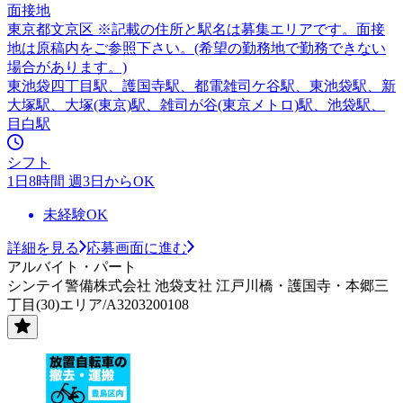
面接地
東京都文京区 ※記載の住所と駅名は募集エリアです。面接
地は原稿内をご参照下さい。(希望の勤務地で勤務できない
場合があります。)
東池袋四丁目駅、護国寺駅、都電雑司ケ谷駅、東池袋駅、新
大塚駅、大塚(東京)駅、雑司が谷(東京メトロ)駅、池袋駅、
目白駅
シフト
1日8時間 週3日からOK
未経験OK
詳細を見る
応募画面に進む
アルバイト・パート
シンテイ警備株式会社 池袋支社 江戸川橋・護国寺・本郷三
丁目(30)エリア/A3203200108