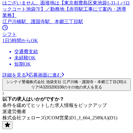
はございません。面接地は【東京都豊島区東池袋1-31-1 バロ
ックコート池袋7F】／勤務地【赤羽駅工事にて案内・誘導
業務】
江戸川橋駅、護国寺駅、本郷三丁目駅
シフト
1日5時間からOK
交通費支給
未経験OK
短期OK
詳細を見る
応募画面に進む
シンテイ警備株式会社 池袋支社 江戸川橋・護国寺・本郷三丁目(30)エ
リア/A3203200108のその他の求人を見る
以下の求人はいかがですか？
条件を緩めてヒットした求人情報をピックアップ
派遣労働者
株式会社フェローズ(JCOM営業)D1_J_664_2589(A)(D1)