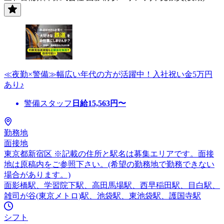
≪夜勤×警備≫幅広い年代の方が活躍中！入社祝い金5万円
あり♪
警備スタッフ
日給
15,563
円〜
勤務地
面接地
東京都新宿区 ※記載の住所と駅名は募集エリアです。面接
地は原稿内をご参照下さい。(希望の勤務地で勤務できない
場合があります。)
面影橋駅、学習院下駅、高田馬場駅、西早稲田駅、目白駅、
雑司が谷(東京メトロ)駅、池袋駅、東池袋駅、護国寺駅
シフト