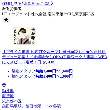
詳細を見る
応募画面に進む
派遣労働者
UTエージェント株式会社 南関東第一CU_東京都23区
【プライム市場上場UTグループ】当日面談も可★＼正社員
デビュー応援！／未経験からOKの工場ワーク！電話・WEB
にてスピード選考！日払いOK
製造スタッフ
時給
1,400
円〜
1,600
円
梱包スタッフ
時給
1,400
円〜
1,600
円
勤務地
面接地
東京都23区
高田馬場駅、飯田橋駅、市ケ谷駅