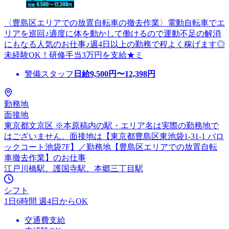
〈豊島区エリアでの放置自転車の撤去作業〉電動自転車でエ
リアを巡回♪適度に体を動かして働けるので運動不足の解消
にもなる人気のお仕事♪週4日以上の勤務で程よく稼げます◎
未経験OK！研修手当3万円を支給★ミ
警備スタッフ
日給
9,500
円〜
12,398
円
勤務地
面接地
東京都文京区 ※本原稿内の駅・エリア名は実際の勤務地で
はございません。面接地は【東京都豊島区東池袋1-31-1 バロ
ックコート池袋7F】／勤務地【豊島区エリアでの放置自転
車撤去作業】のお仕事
江戸川橋駅、護国寺駅、本郷三丁目駅
シフト
1日6時間 週4日からOK
交通費支給