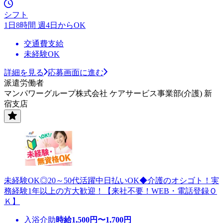
シフト
1日8時間 週4日からOK
交通費支給
未経験OK
詳細を見る
応募画面に進む
派遣労働者
マンパワーグループ株式会社 ケアサービス事業部(介護) 新
宿支店
未経験OK◎20～50代活躍中日払いOK◆介護のオシゴト！実
務経験1年以上の方大歓迎！【来社不要！WEB・電話登録Ｏ
Ｋ】
入浴介助
時給
1,500
円〜
1,700
円