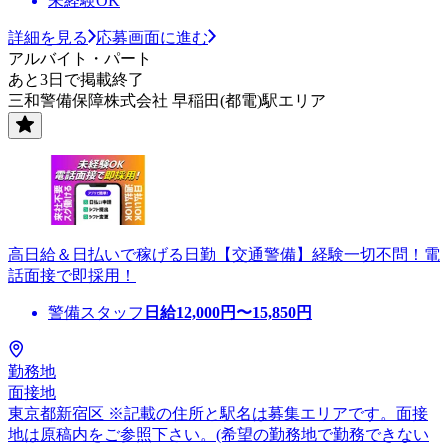
未経験OK
詳細を見る
応募画面に進む
アルバイト・パート
あと3日で掲載終了
三和警備保障株式会社 早稲田(都電)駅エリア
高日給＆日払いで稼げる日勤【交通警備】経験一切不問！電
話面接で即採用！
警備スタッフ
日給
12,000
円〜
15,850
円
勤務地
面接地
東京都新宿区 ※記載の住所と駅名は募集エリアです。面接
地は原稿内をご参照下さい。(希望の勤務地で勤務できない