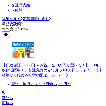
交通費支給
未経験OK
詳細を見る
応募画面に進む
業務委託契約
株式会社A-crew
【日給保証15,000円 or お祝い金10万円が選べる！】＼30代
多数活躍中！／普通免許のみで月収100万円超えも可！《未
経験から始める軽貨物配送ドライバー》
配送・物流スタッフ
日給
15,000
円〜
勤務地
面接地