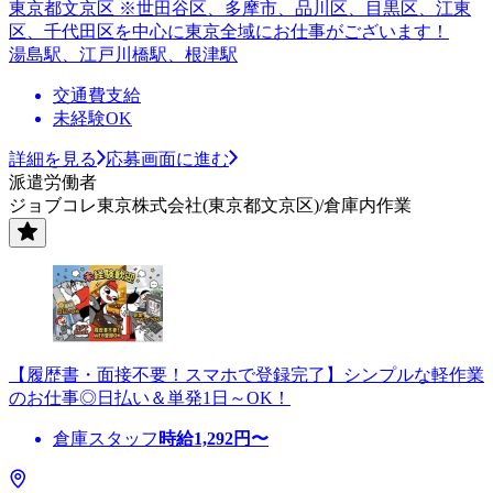
東京都文京区 ※世田谷区、多摩市、品川区、目黒区、江東
区、千代田区を中心に東京全域にお仕事がございます！
湯島駅、江戸川橋駅、根津駅
交通費支給
未経験OK
詳細を見る
応募画面に進む
派遣労働者
ジョブコレ東京株式会社(東京都文京区)/倉庫内作業
【履歴書・面接不要！スマホで登録完了】シンプルな軽作業
のお仕事◎日払い＆単発1日～OK！
倉庫スタッフ
時給
1,292
円〜