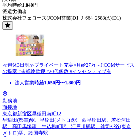
平均時給
1,840
円
派遣労働者
株式会社フェローズ(JCOM営業)D1_J_664_2588(A)(D1)
≪週休3日制≫プライベート充実×月給27万～J:COMサービス
の提案 #未経験歓迎 #20代多数 #インセンティブ有
法人営業
時給
1,650
円〜
1,800
円
勤務地
面接地
東京都新宿区早稲田南町12
早稲田(都電)駅、早稲田(メトロ)駅、西早稲田駅、若松河田
駅、高田馬場駅、牛込柳町駅、江戸川橋駅、雑司が谷(東京
メトロ)駅、護国寺駅