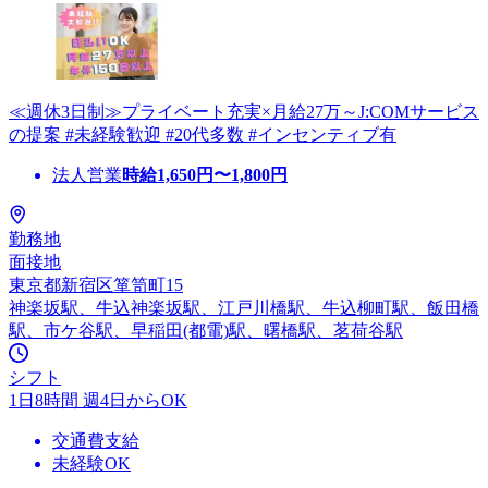
≪週休3日制≫プライベート充実×月給27万～J:COMサービス
の提案 #未経験歓迎 #20代多数 #インセンティブ有
法人営業
時給
1,650
円〜
1,800
円
勤務地
面接地
東京都新宿区箪笥町15
神楽坂駅、牛込神楽坂駅、江戸川橋駅、牛込柳町駅、飯田橋
駅、市ケ谷駅、早稲田(都電)駅、曙橋駅、茗荷谷駅
シフト
1日8時間 週4日からOK
交通費支給
未経験OK