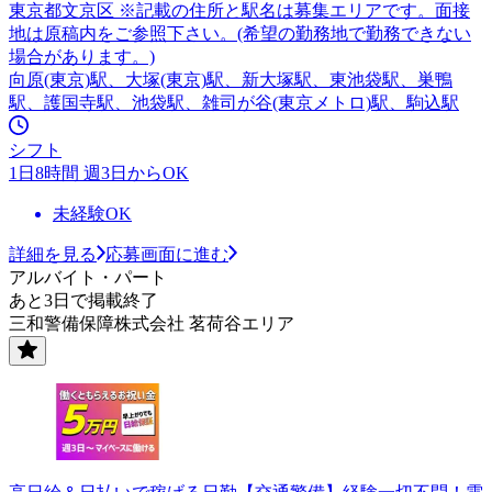
東京都文京区 ※記載の住所と駅名は募集エリアです。面接
地は原稿内をご参照下さい。(希望の勤務地で勤務できない
場合があります。)
向原(東京)駅、大塚(東京)駅、新大塚駅、東池袋駅、巣鴨
駅、護国寺駅、池袋駅、雑司が谷(東京メトロ)駅、駒込駅
シフト
1日8時間 週3日からOK
未経験OK
詳細を見る
応募画面に進む
アルバイト・パート
あと3日で掲載終了
三和警備保障株式会社 茗荷谷エリア