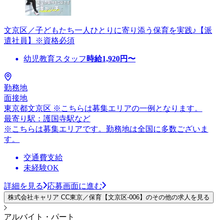
文京区／子どもたち一人ひとりに寄り添う保育を実践♪【派
遣社員】※資格必須
幼児教育スタッフ
時給
1,920
円〜
勤務地
面接地
東京都文京区 ※こちらは募集エリアの一例となります。
最寄り駅：護国寺駅など
※こちらは募集エリアです。勤務地は全国に多数ございま
す。
交通費支給
未経験OK
詳細を見る
応募画面に進む
株式会社キャリア CC東京／保育【文京区-006】のその他の求人を見る
アルバイト・パート