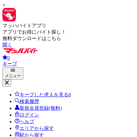
×
マッハバイトアプリ
アプリでお得にバイト探し！
無料ダウンロードはこちら
開く
0
キープ
メニュー
キープした求人を見る
0
検索履歴
新規会員登録(無料)
ログイン
ヘルプ
エリアから探す
駅から探す