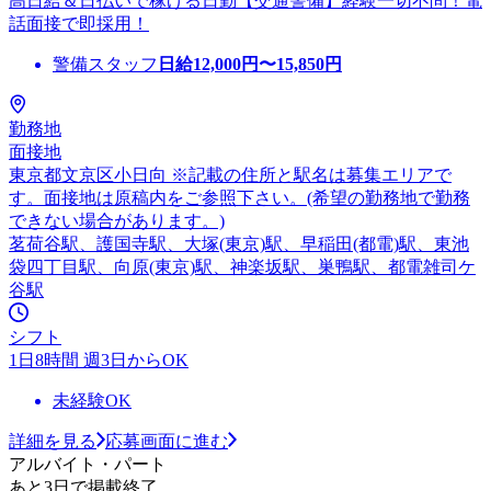
高日給＆日払いで稼げる日勤【交通警備】経験一切不問！電
話面接で即採用！
警備スタッフ
日給
12,000
円〜
15,850
円
勤務地
面接地
東京都文京区小日向 ※記載の住所と駅名は募集エリアで
す。面接地は原稿内をご参照下さい。(希望の勤務地で勤務
できない場合があります。)
茗荷谷駅、護国寺駅、大塚(東京)駅、早稲田(都電)駅、東池
袋四丁目駅、向原(東京)駅、神楽坂駅、巣鴨駅、都電雑司ケ
谷駅
シフト
1日8時間 週3日からOK
未経験OK
詳細を見る
応募画面に進む
アルバイト・パート
あと3日で掲載終了