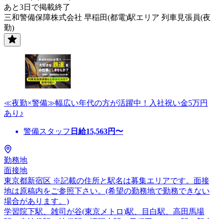
あと3日で掲載終了
三和警備保障株式会社 早稲田(都電)駅エリア 列車見張員(夜
勤)
≪夜勤×警備≫幅広い年代の方が活躍中！入社祝い金5万円
あり♪
警備スタッフ
日給
15,563
円〜
勤務地
面接地
東京都新宿区 ※記載の住所と駅名は募集エリアです。面接
地は原稿内をご参照下さい。(希望の勤務地で勤務できない
場合があります。)
学習院下駅、雑司が谷(東京メトロ)駅、目白駅、高田馬場