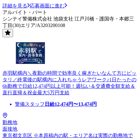
詳細を見る
応募画面に進む
アルバイト・パート
シンテイ警備株式会社 池袋支社 江戸川橋・護国寺・本郷三
丁目(30)エリア/A3203200108
赤羽駅構内＼夜勤の時間で効率良く稼ぎたいなんて方にピッ
タリ／終電後の駅構内に入れちゃうレアワーク♪1日たったの
6h勤務で日給12,474円以上可能！週払い＆交通費全額支給＆
直行直帰＆祝金最大5万円支給
警備スタッフ
日給
12,474
円〜
13,474
円
勤務地
面接地
東京都文京区 ※本原稿内の駅・エリア名は実際の勤務地で