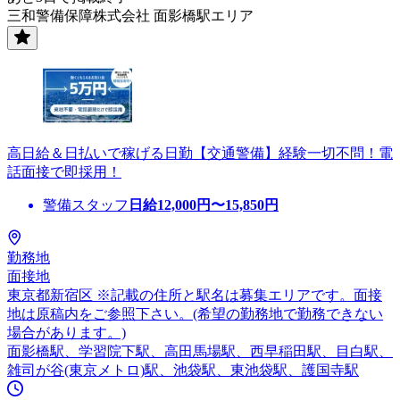
三和警備保障株式会社 面影橋駅エリア
高日給＆日払いで稼げる日勤【交通警備】経験一切不問！電
話面接で即採用！
警備スタッフ
日給
12,000
円〜
15,850
円
勤務地
面接地
東京都新宿区 ※記載の住所と駅名は募集エリアです。面接
地は原稿内をご参照下さい。(希望の勤務地で勤務できない
場合があります。)
面影橋駅、学習院下駅、高田馬場駅、西早稲田駅、目白駅、
雑司が谷(東京メトロ)駅、池袋駅、東池袋駅、護国寺駅