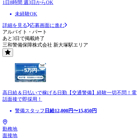
1日8時間 週3日からOK
未経験OK
詳細を見る
応募画面に進む
アルバイト・パート
あと3日で掲載終了
三和警備保障株式会社 新大塚駅エリア
高日給＆日払いで稼げる日勤【交通警備】経験一切不問！電
話面接で即採用！
警備スタッフ
日給
12,000
円〜
15,850
円
勤務地
面接地