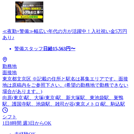
≪夜勤×警備≫幅広い年代の方が活躍中！入社祝い金5万円
あり♪
警備スタッフ
日給
15,563
円〜
勤務地
面接地
東京都文京区 ※記載の住所と駅名は募集エリアです。面接
地は原稿内をご参照下さい。(希望の勤務地で勤務できない
場合があります。)
向原(東京)駅、大塚(東京)駅、新大塚駅、東池袋駅、巣鴨
駅、護国寺駅、池袋駅、雑司が谷(東京メトロ)駅、駒込駅
シフト
1日8時間 週3日からOK