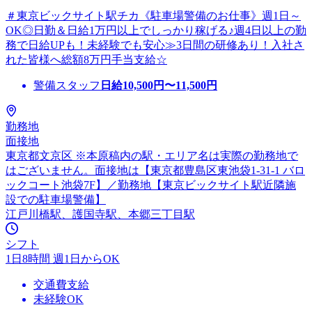
＃東京ビックサイト駅チカ《駐車場警備のお仕事》週1日～
OK◎日勤＆日給1万円以上でしっかり稼げる♪週4日以上の勤
務で日給UPも！未経験でも安心≫3日間の研修あり！入社さ
れた皆様へ総額8万円手当支給☆
警備スタッフ
日給
10,500
円〜
11,500
円
勤務地
面接地
東京都文京区 ※本原稿内の駅・エリア名は実際の勤務地で
はございません。面接地は【東京都豊島区東池袋1-31-1 バロ
ックコート池袋7F】／勤務地【東京ビックサイト駅近隣施
設での駐車場警備】
江戸川橋駅、護国寺駅、本郷三丁目駅
シフト
1日8時間 週1日からOK
交通費支給
未経験OK