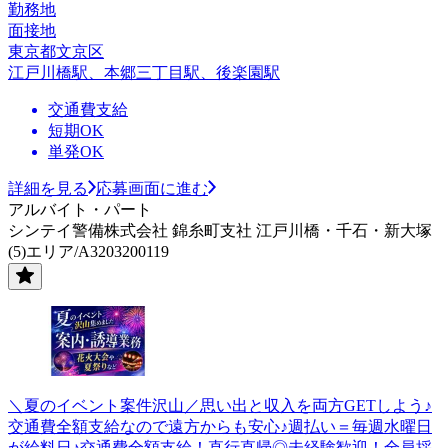
勤務地
面接地
東京都文京区
江戸川橋駅、本郷三丁目駅、後楽園駅
交通費支給
短期OK
単発OK
詳細を見る
応募画面に進む
アルバイト・パート
シンテイ警備株式会社 錦糸町支社 江戸川橋・千石・新大塚
(5)エリア/A3203200119
＼夏のイベント案件沢山／思い出と収入を両方GETしよう♪
交通費全額支給なので遠方からも安心♪週払い＝毎週水曜日
が給料日♪交通費全額支給！直行直帰◎未経験歓迎！全員採