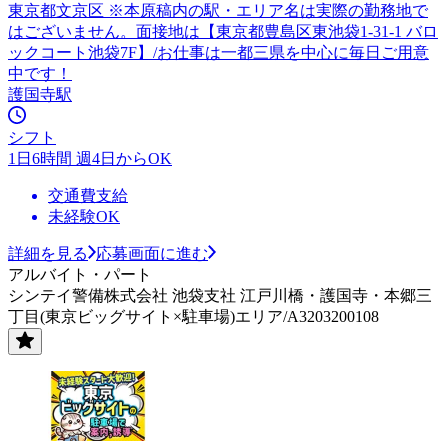
東京都文京区 ※本原稿内の駅・エリア名は実際の勤務地で
はございません。面接地は【東京都豊島区東池袋1-31-1 バロ
ックコート池袋7F】/お仕事は一都三県を中心に毎日ご用意
中です！
護国寺駅
シフト
1日6時間 週4日からOK
交通費支給
未経験OK
詳細を見る
応募画面に進む
アルバイト・パート
シンテイ警備株式会社 池袋支社 江戸川橋・護国寺・本郷三
丁目(東京ビッグサイト×駐車場)エリア/A3203200108