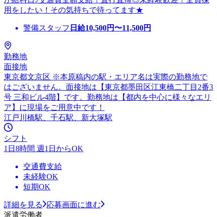
用をしたい！その気持ちで待ってます★
警備スタッフ
日給
10,500
円〜
11,500
円
勤務地
面接地
東京都文京区 ※本原稿内の駅・エリア名は実際の勤務地で
はございません。面接地は【東京都墨田区江東橋二丁目2番3
号 三和ビル4階】です。勤務地は【都内を中心に様々なエリ
ア】に現場をご用意中です！
江戸川橋駅、千石駅、新大塚駅
シフト
1日8時間 週1日からOK
交通費支給
未経験OK
短期OK
詳細を見る
応募画面に進む
派遣労働者