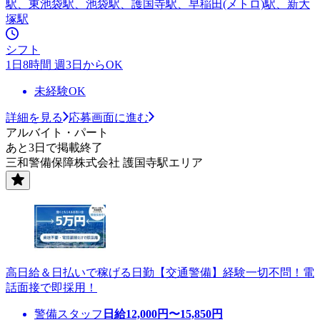
駅、東池袋駅、池袋駅、護国寺駅、早稲田(メトロ)駅、新大
塚駅
シフト
1日8時間 週3日からOK
未経験OK
詳細を見る
応募画面に進む
アルバイト・パート
あと3日で掲載終了
三和警備保障株式会社 護国寺駅エリア
高日給＆日払いで稼げる日勤【交通警備】経験一切不問！電
話面接で即採用！
警備スタッフ
日給
12,000
円〜
15,850
円