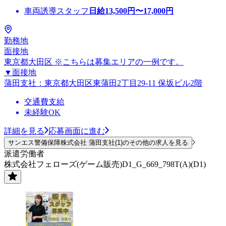
車両誘導スタッフ
日給
13,500
円〜
17,000
円
勤務地
面接地
東京都大田区 ※こちらは募集エリアの一例です。
▼面接地
蒲田支社：東京都大田区東蒲田2丁目29-11 保坂ビル2階
交通費支給
未経験OK
詳細を見る
応募画面に進む
サンエス警備保障株式会社 蒲田支社(1)のその他の求人を見る
派遣労働者
株式会社フェローズ(ゲーム販売)D1_G_669_798T(A)(D1)