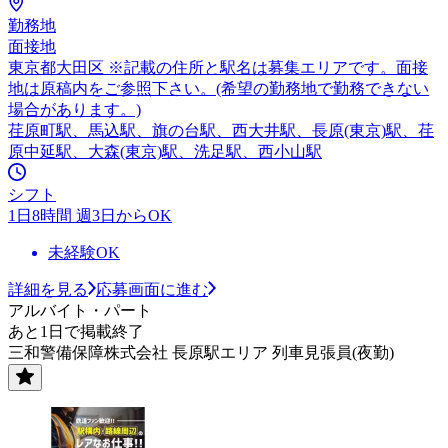
勤務地
面接地
東京都大田区 ※記載の住所と駅名は募集エリアです。面接
地は原稿内をご参照下さい。(希望の勤務地で勤務できない
場合があります。)
荏原町駅、馬込駅、旗の台駅、西大井駅、長原(東京)駅、荏
原中延駅、大森(東京)駅、洗足駅、西小山駅
シフト
1日8時間 週3日からOK
未経験OK
詳細を見る
応募画面に進む
アルバイト・パート
あと1日で掲載終了
三和警備保障株式会社 長原駅エリア 列車見張員(夜勤)