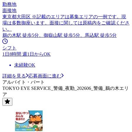
勤務地
面接地
東京都大田区 ※記載のエリアは募集エリアの一例です。現
場は多数御座います。面接に関しては原稿内をご確認くださ
い。
鵜の木駅 徒歩5分、御嶽山駅 徒歩5分、馬込駅 徒歩5分
シフト
1日8時間 週1日からOK
未経験OK
詳細を見る
応募画面に進む
アルバイト・パート
TOKYO EYE SERVICE_警備_夜勤_202606_警備_鵜の木エリ
ア