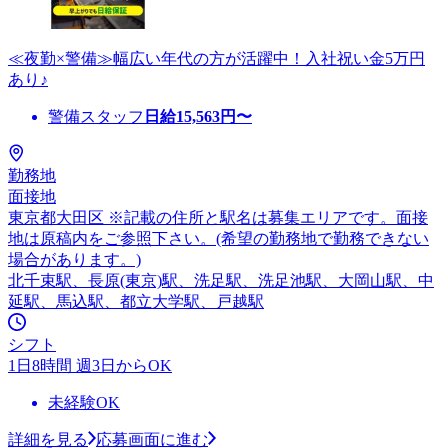
≪夜勤×警備≫幅広い年代の方が活躍中！入社祝い金5万円
あり♪
警備スタッフ
日給
15,563
円〜
勤務地
面接地
東京都大田区 ※記載の住所と駅名は募集エリアです。面接
地は原稿内をご参照下さい。(希望の勤務地で勤務できない
場合があります。)
北千束駅、長原(東京)駅、洗足駅、洗足池駅、大岡山駅、中
延駅、馬込駅、都立大学駅、戸越駅
シフト
1日8時間 週3日からOK
未経験OK
詳細を見る
応募画面に進む