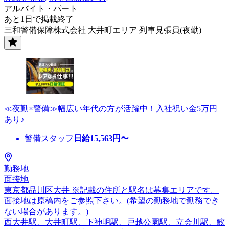
アルバイト・パート
あと1日で掲載終了
三和警備保障株式会社 大井町エリア 列車見張員(夜勤)
≪夜勤×警備≫幅広い年代の方が活躍中！入社祝い金5万円
あり♪
警備スタッフ
日給
15,563
円〜
勤務地
面接地
東京都品川区大井 ※記載の住所と駅名は募集エリアです。
面接地は原稿内をご参照下さい。(希望の勤務地で勤務でき
ない場合があります。)
西大井駅、大井町駅、下神明駅、戸越公園駅、立会川駅、鮫