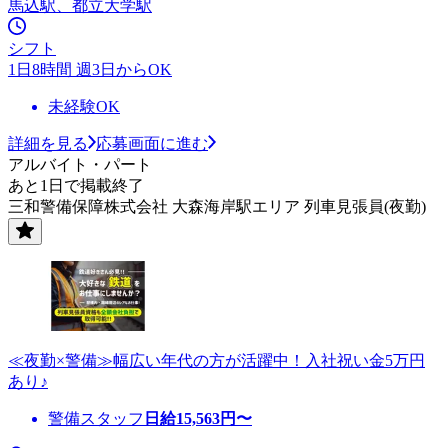
馬込駅、都立大学駅
シフト
1日8時間 週3日からOK
未経験OK
詳細を見る
応募画面に進む
アルバイト・パート
あと1日で掲載終了
三和警備保障株式会社 大森海岸駅エリア 列車見張員(夜勤)
≪夜勤×警備≫幅広い年代の方が活躍中！入社祝い金5万円
あり♪
警備スタッフ
日給
15,563
円〜