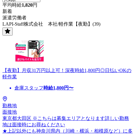
平均時給
1,820
円
新着
派遣労働者
LAPI-Staff株式会社 本社/軽作業【夜勤】(39)
【夜勤】月収31万円以上可！深夜時給1,800円◎日払いOKの
軽作業
倉庫スタッフ
時給
1,800
円〜
勤務地
面接地
東京都大田区 ※こちらは募集エリアとなります詳しい勤務
地は面接時にお尋ねください
★上記以外にも神奈川県内（川崎・横浜・相模原など）に多