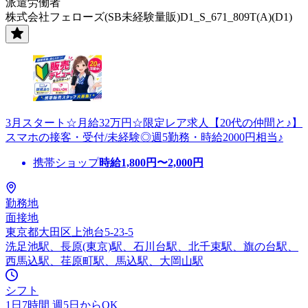
派遣労働者
株式会社フェローズ(SB未経験量販)D1_S_671_809T(A)(D1)
3月スタート☆月給32万円☆限定レア求人【20代の仲間と♪】
スマホの接客・受付/未経験◎週5勤務・時給2000円相当♪
携帯ショップ
時給
1,800
円〜
2,000
円
勤務地
面接地
東京都大田区上池台5-23-5
洗足池駅、長原(東京)駅、石川台駅、北千束駅、旗の台駅、
西馬込駅、荏原町駅、馬込駅、大岡山駅
シフト
1日7時間 週5日からOK