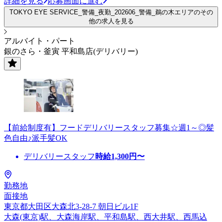
詳細を見る
応募画面に進む
TOKYO EYE SERVICE_警備_夜勤_202606_警備_鵜の木エリアのその
他の求人を見る
アルバイト・パート
銀のさら・釜寅 平和島店(デリバリー)
【前給制度有】フードデリバリースタッフ募集☆週1～◎髪
色自由♪派手髪OK
デリバリースタッフ
時給
1,300
円〜
勤務地
面接地
東京都大田区大森北3-28-7 朝日ビル1F
大森(東京)駅、大森海岸駅、平和島駅、西大井駅、西馬込