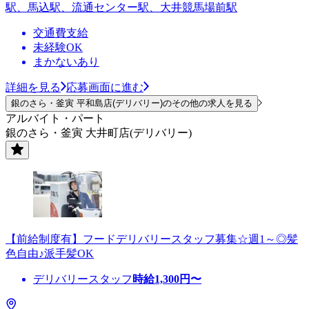
駅、馬込駅、流通センター駅、大井競馬場前駅
交通費支給
未経験OK
まかないあり
詳細を見る
応募画面に進む
銀のさら・釜寅 平和島店(デリバリー)のその他の求人を見る
アルバイト・パート
銀のさら・釜寅 大井町店(デリバリー)
【前給制度有】フードデリバリースタッフ募集☆週1～◎髪
色自由♪派手髪OK
デリバリースタッフ
時給
1,300
円〜