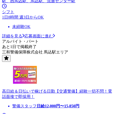
駅、西馬込駅、馬込駅、流通センター駅
シフト
1日8時間 週3日からOK
未経験OK
詳細を見る
応募画面に進む
アルバイト・パート
あと1日で掲載終了
三和警備保障株式会社 馬込駅エリア
高日給＆日払いで稼げる日勤【交通警備】経験一切不問！電
話面接で即採用！
警備スタッフ
日給
12,000
円〜
15,850
円