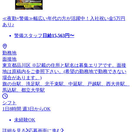
≪夜勤×警備≫幅広い年代の方が活躍中！入社祝い金5万円
あり♪
警備スタッフ
日給
15,563
円〜
勤務地
面接地
東京都品川区 ※記載の住所と駅名は募集エリアです。面接
地は原稿内をご参照下さい。(希望の勤務地で勤務できない
場合があります。)
旗の台駅、洗足駅、北千束駅、中延駅、戸越駅、西大井駅、
馬込駅、都立大学駅
シフト
1日8時間 週3日からOK
未経験OK
詳細を見る
応募画面に進む