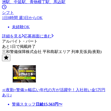
洲駅、中延駅、青物横丁駅、馬込駅
シフト
1日8時間 週3日からOK
未経験OK
詳細を見る
応募画面に進む
アルバイト・パート
あと1日で掲載終了
三和警備保障株式会社 平和島駅エリア 列車見張員(夜勤)
≪夜勤×警備≫幅広い年代の方が活躍中！入社祝い金5万円
あり♪
警備スタッフ
日給
15,563
円〜