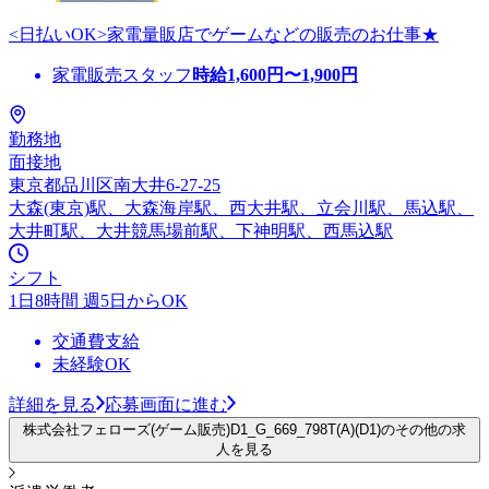
<日払いOK>家電量販店でゲームなどの販売のお仕事★
家電販売スタッフ
時給
1,600
円〜
1,900
円
勤務地
面接地
東京都品川区南大井6-27-25
大森(東京)駅、大森海岸駅、西大井駅、立会川駅、馬込駅、
大井町駅、大井競馬場前駅、下神明駅、西馬込駅
シフト
1日8時間 週5日からOK
交通費支給
未経験OK
詳細を見る
応募画面に進む
株式会社フェローズ(ゲーム販売)D1_G_669_798T(A)(D1)のその他の求
人を見る