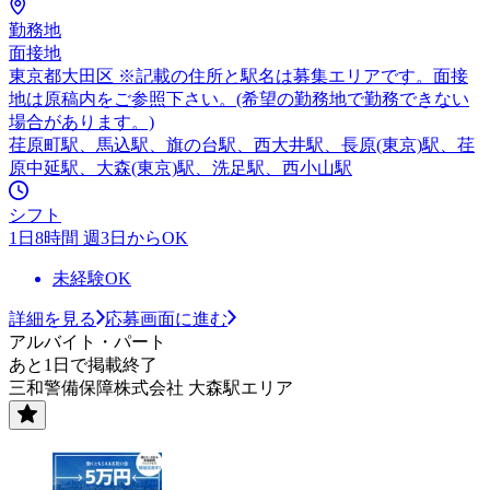
勤務地
面接地
東京都大田区 ※記載の住所と駅名は募集エリアです。面接
地は原稿内をご参照下さい。(希望の勤務地で勤務できない
場合があります。)
荏原町駅、馬込駅、旗の台駅、西大井駅、長原(東京)駅、荏
原中延駅、大森(東京)駅、洗足駅、西小山駅
シフト
1日8時間 週3日からOK
未経験OK
詳細を見る
応募画面に進む
アルバイト・パート
あと1日で掲載終了
三和警備保障株式会社 大森駅エリア