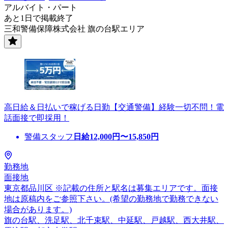
アルバイト・パート
あと1日で掲載終了
三和警備保障株式会社 旗の台駅エリア
高日給＆日払いで稼げる日勤【交通警備】経験一切不問！電
話面接で即採用！
警備スタッフ
日給
12,000
円〜
15,850
円
勤務地
面接地
東京都品川区 ※記載の住所と駅名は募集エリアです。面接
地は原稿内をご参照下さい。(希望の勤務地で勤務できない
場合があります。)
旗の台駅、洗足駅、北千束駅、中延駅、戸越駅、西大井駅、