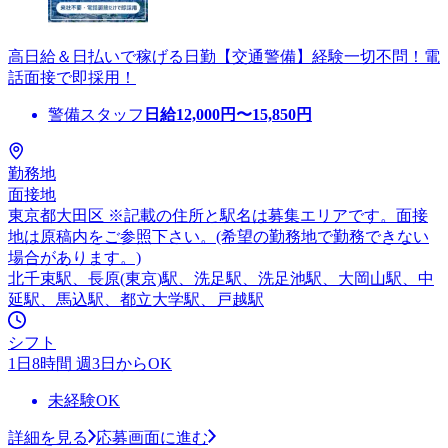
高日給＆日払いで稼げる日勤【交通警備】経験一切不問！電
話面接で即採用！
警備スタッフ
日給
12,000
円〜
15,850
円
勤務地
面接地
東京都大田区 ※記載の住所と駅名は募集エリアです。面接
地は原稿内をご参照下さい。(希望の勤務地で勤務できない
場合があります。)
北千束駅、長原(東京)駅、洗足駅、洗足池駅、大岡山駅、中
延駅、馬込駅、都立大学駅、戸越駅
シフト
1日8時間 週3日からOK
未経験OK
詳細を見る
応募画面に進む