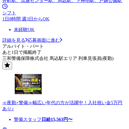
井町駅、流通センター駅、馬込駅、下神明駅、戸越公園駅
シフト
1日8時間 週3日からOK
未経験OK
詳細を見る
応募画面に進む
アルバイト・パート
あと1日で掲載終了
三和警備保障株式会社 馬込駅エリア 列車見張員(夜勤)
≪夜勤×警備≫幅広い年代の方が活躍中！入社祝い金5万円
あり♪
警備スタッフ
日給
15,563
円〜