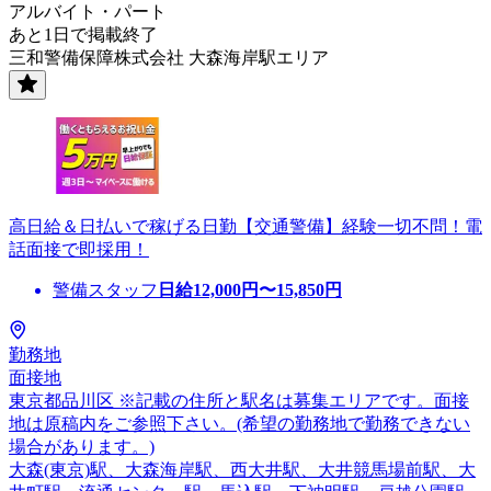
アルバイト・パート
あと1日で掲載終了
三和警備保障株式会社 大森海岸駅エリア
高日給＆日払いで稼げる日勤【交通警備】経験一切不問！電
話面接で即採用！
警備スタッフ
日給
12,000
円〜
15,850
円
勤務地
面接地
東京都品川区 ※記載の住所と駅名は募集エリアです。面接
地は原稿内をご参照下さい。(希望の勤務地で勤務できない
場合があります。)
大森(東京)駅、大森海岸駅、西大井駅、大井競馬場前駅、大