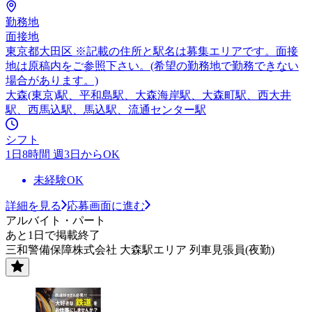
勤務地
面接地
東京都大田区 ※記載の住所と駅名は募集エリアです。面接
地は原稿内をご参照下さい。(希望の勤務地で勤務できない
場合があります。)
大森(東京)駅、平和島駅、大森海岸駅、大森町駅、西大井
駅、西馬込駅、馬込駅、流通センター駅
シフト
1日8時間 週3日からOK
未経験OK
詳細を見る
応募画面に進む
アルバイト・パート
あと1日で掲載終了
三和警備保障株式会社 大森駅エリア 列車見張員(夜勤)