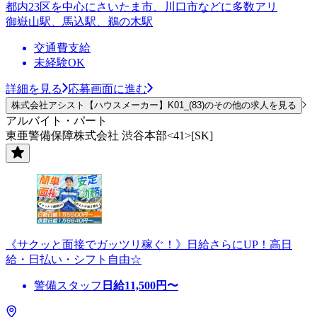
都内23区を中心にさいたま市、川口市などに多数アリ
御嶽山駅、馬込駅、鵜の木駅
交通費支給
未経験OK
詳細を見る
応募画面に進む
株式会社アシスト【ハウスメーカー】K01_(83)のその他の求人を見る
アルバイト・パート
東亜警備保障株式会社 渋谷本部<41>[SK]
《サクッと面接でガッツリ稼ぐ！》日給さらにUP！高日
給・日払い・シフト自由☆
警備スタッフ
日給
11,500
円〜