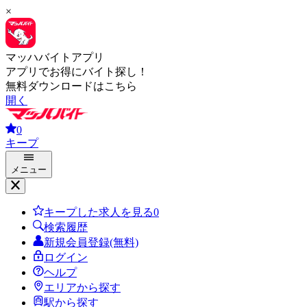
×
マッハバイトアプリ
アプリでお得にバイト探し！
無料ダウンロードはこちら
開く
0
キープ
メニュー
キープした求人を見る
0
検索履歴
新規会員登録(無料)
ログイン
ヘルプ
エリアから探す
駅から探す