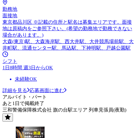
勤務地
面接地
東京都品川区 ※記載の住所と駅名は募集エリアです。面接
地は原稿内をご参照下さい。(希望の勤務地で勤務できない
場合があります。)
大森(東京)駅、大森海岸駅、西大井駅、大井競馬場前駅、大
井町駅、流通センター駅、馬込駅、下神明駅、戸越公園駅
シフト
1日8時間 週3日からOK
未経験OK
詳細を見る
応募画面に進む
アルバイト・パート
あと1日で掲載終了
三和警備保障株式会社 旗の台駅エリア 列車見張員(夜勤)