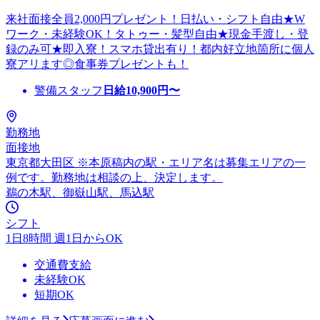
来社面接全員2,000円プレゼント！日払い・シフト自由★W
ワーク・未経験OK！タトゥー・髪型自由★現金手渡し・登
録のみ可★即入寮！スマホ貸出有り！都内好立地箇所に個人
寮アリます◎食事券プレゼントも！
警備スタッフ
日給
10,900
円〜
勤務地
面接地
東京都大田区 ※本原稿内の駅・エリア名は募集エリアの一
例です。勤務地は相談の上、決定します。
鵜の木駅、御嶽山駅、馬込駅
シフト
1日8時間 週1日からOK
交通費支給
未経験OK
短期OK