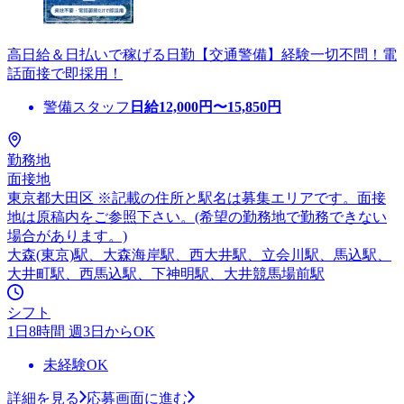
高日給＆日払いで稼げる日勤【交通警備】経験一切不問！電
話面接で即採用！
警備スタッフ
日給
12,000
円〜
15,850
円
勤務地
面接地
東京都大田区 ※記載の住所と駅名は募集エリアです。面接
地は原稿内をご参照下さい。(希望の勤務地で勤務できない
場合があります。)
大森(東京)駅、大森海岸駅、西大井駅、立会川駅、馬込駅、
大井町駅、西馬込駅、下神明駅、大井競馬場前駅
シフト
1日8時間 週3日からOK
未経験OK
詳細を見る
応募画面に進む