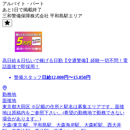
アルバイト・パート
あと1日で掲載終了
三和警備保障株式会社 平和島駅エリア
高日給＆日払いで稼げる日勤【交通警備】経験一切不問！電
話面接で即採用！
警備スタッフ
日給
12,000
円〜
15,850
円
勤務地
面接地
東京都大田区 ※記載の住所と駅名は募集エリアです。面接
地は原稿内をご参照下さい。(希望の勤務地で勤務できない
場合があります。)
大森(東京)駅、平和島駅、大森海岸駅、大森町駅、西大井