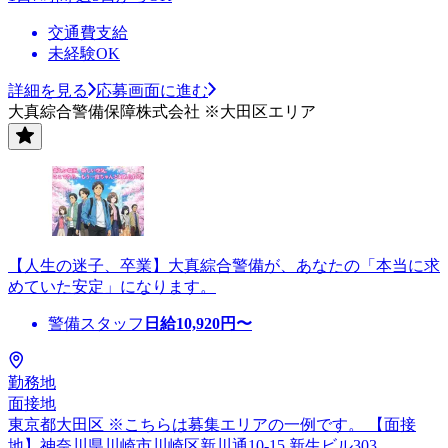
交通費支給
未経験OK
詳細を見る
応募画面に進む
大真綜合警備保障株式会社 ※大田区エリア
【人生の迷子、卒業】大真綜合警備が、あなたの「本当に求
めていた安定」になります。
警備スタッフ
日給
10,920
円〜
勤務地
面接地
東京都大田区 ※こちらは募集エリアの一例です。 【面接
地】神奈川県川崎市川崎区新川通10-15 新生ビル303