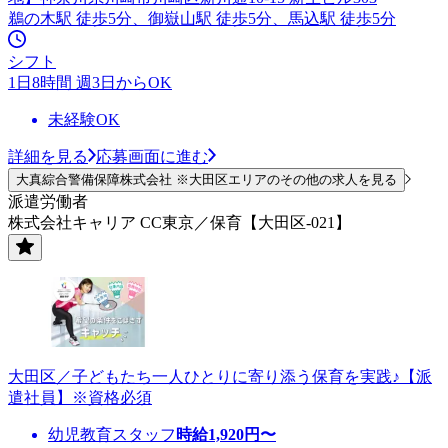
鵜の木駅 徒歩5分、御嶽山駅 徒歩5分、馬込駅 徒歩5分
シフト
1日8時間 週3日からOK
未経験OK
詳細を見る
応募画面に進む
大真綜合警備保障株式会社 ※大田区エリアのその他の求人を見る
派遣労働者
株式会社キャリア CC東京／保育【大田区-021】
大田区／子どもたち一人ひとりに寄り添う保育を実践♪【派
遣社員】※資格必須
幼児教育スタッフ
時給
1,920
円〜