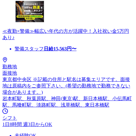
≪夜勤×警備≫幅広い年代の方が活躍中！入社祝い金5万円
あり♪
警備スタッフ
日給
15,563
円〜
勤務地
面接地
東京都中央区 ※記載の住所と駅名は募集エリアです。面接
地は原稿内をご参照下さい。(希望の勤務地で勤務できない
場合があります。)
岩本町駅、秋葉原駅、神田(東京)駅、新日本橋駅、小伝馬町
駅、馬喰町駅、淡路町駅、浅草橋駅、東日本橋駅
シフト
1日8時間 週3日からOK
未経験OK