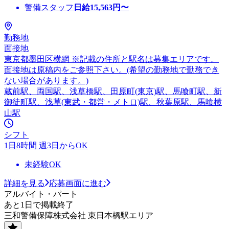
警備スタッフ
日給
15,563
円〜
勤務地
面接地
東京都墨田区横網 ※記載の住所と駅名は募集エリアです。
面接地は原稿内をご参照下さい。(希望の勤務地で勤務でき
ない場合があります。)
蔵前駅、両国駅、浅草橋駅、田原町(東京)駅、馬喰町駅、新
御徒町駅、浅草(東武・都営・メトロ)駅、秋葉原駅、馬喰横
山駅
シフト
1日8時間 週3日からOK
未経験OK
詳細を見る
応募画面に進む
アルバイト・パート
あと1日で掲載終了
三和警備保障株式会社 東日本橋駅エリア