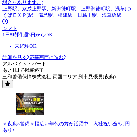
場合があります。)
上野駅、京成上野駅、新御徒町駅、上野御徒町駅、浅草(つ
くばＥＸＰ)駅、湯島駅、根津駅、日暮里駅、浅草橋駅
シフト
1日8時間 週3日からOK
未経験OK
詳細を見る
応募画面に進む
アルバイト・パート
あと1日で掲載終了
三和警備保障株式会社 両国エリア 列車見張員(夜勤)
≪夜勤×警備≫幅広い年代の方が活躍中！入社祝い金5万円
あり♪