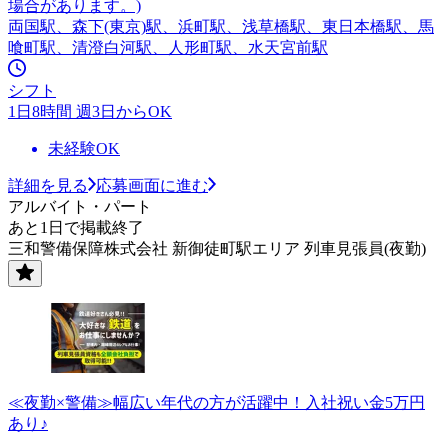
場合があります。)
両国駅、森下(東京)駅、浜町駅、浅草橋駅、東日本橋駅、馬
喰町駅、清澄白河駅、人形町駅、水天宮前駅
シフト
1日8時間 週3日からOK
未経験OK
詳細を見る
応募画面に進む
アルバイト・パート
あと1日で掲載終了
三和警備保障株式会社 新御徒町駅エリア 列車見張員(夜勤)
≪夜勤×警備≫幅広い年代の方が活躍中！入社祝い金5万円
あり♪