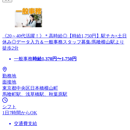
《20～40代活躍！》＊高時給◎【時給1,750円】駅チカ×土日
休み◎データ入力＆一般事務スタッフ募集/馬喰横山駅より
徒歩2分
一般事務
時給
1,370
円〜
1,750
円
勤務地
面接地
東京都中央区日本橋横山町
馬喰町駅、浅草橋駅、秋葉原駅
シフト
1日7時間からOK
交通費支給