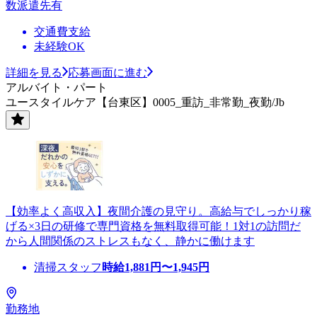
数派遣先有
交通費支給
未経験OK
詳細を見る
応募画面に進む
アルバイト・パート
ユースタイルケア【台東区】0005_重訪_非常勤_夜勤/Jb
【効率よく高収入】夜間介護の見守り。高給与でしっかり稼
げる×3日の研修で専門資格を無料取得可能！1対1の訪問だ
から人間関係のストレスもなく、静かに働けます
清掃スタッフ
時給
1,881
円〜
1,945
円
勤務地