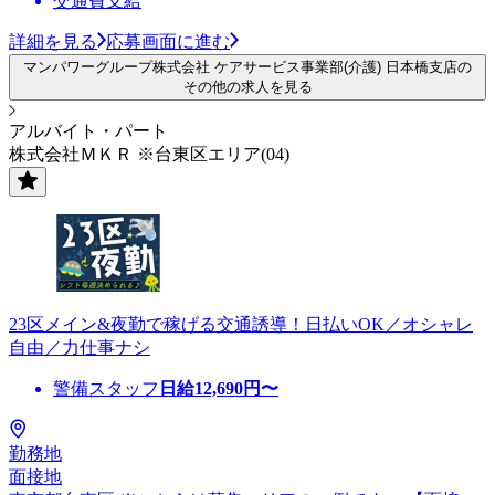
交通費支給
詳細を見る
応募画面に進む
マンパワーグループ株式会社 ケアサービス事業部(介護) 日本橋支店の
その他の求人を見る
アルバイト・パート
株式会社ＭＫＲ ※台東区エリア(04)
23区メイン&夜勤で稼げる交通誘導！日払いOK／オシャレ
自由／力仕事ナシ
警備スタッフ
日給
12,690
円〜
勤務地
面接地