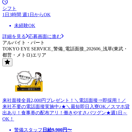
シフト
1日3時間 週1日からOK
未経験OK
詳細を見る
応募画面に進む
アルバイト・パート
TOKYO EYE SERVICE_警備_電話面接_202606_浅草(東武・
都営・メトロ)エリア
来社面接全員2,000円プレゼント！＼電話面接⇒即採用！／
来社不要の電話面接実施中♪★＼最短即日入寮OK／スマホ貸
出あり！食事券の配布アリ！働きやすさバツグン★週1日～
OK！
警備スタッフ
日給
9,900
円〜