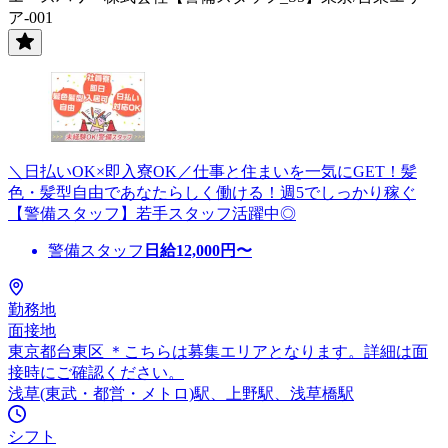
ア-001
＼日払いOK×即入寮OK／仕事と住まいを一気にGET！髪
色・髪型自由であなたらしく働ける！週5でしっかり稼ぐ
【警備スタッフ】若手スタッフ活躍中◎
警備スタッフ
日給
12,000
円〜
勤務地
面接地
東京都台東区 ＊こちらは募集エリアとなります。詳細は面
接時にご確認ください。
浅草(東武・都営・メトロ)駅、上野駅、浅草橋駅
シフト