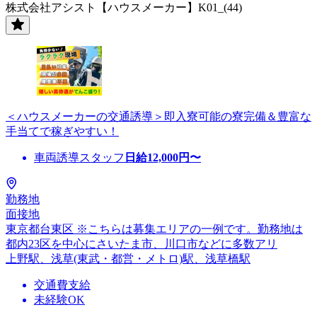
株式会社アシスト【ハウスメーカー】K01_(44)
＜ハウスメーカーの交通誘導＞即入寮可能の寮完備＆豊富な
手当てで稼ぎやすい！
車両誘導スタッフ
日給
12,000
円〜
勤務地
面接地
東京都台東区 ※こちらは募集エリアの一例です。勤務地は
都内23区を中心にさいたま市、川口市などに多数アリ
上野駅、浅草(東武・都営・メトロ)駅、浅草橋駅
交通費支給
未経験OK