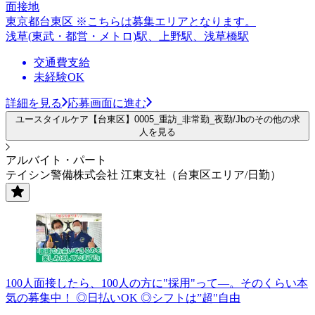
面接地
東京都台東区 ※こちらは募集エリアとなります。
浅草(東武・都営・メトロ)駅、上野駅、浅草橋駅
交通費支給
未経験OK
詳細を見る
応募画面に進む
ユースタイルケア【台東区】0005_重訪_非常勤_夜勤/Jbのその他の求
人を見る
アルバイト・パート
テイシン警備株式会社 江東支社（台東区エリア/日勤）
100人面接したら、100人の方に"採用"って―。そのくらい本
気の募集中！ ◎日払いOK ◎シフトは”超"自由