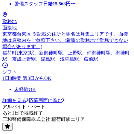
警備スタッフ
日給
15,563
円〜
勤務地
面接地
東京都台東区 ※記載の住所と駅名は募集エリアです。面接
地は原稿内をご参照下さい。(希望の勤務地で勤務できない
場合があります。)
稲荷町(東京)駅、新御徒町駅、上野駅、仲御徒町駅、御徒町
駅、京成上野駅、湯島駅、浅草橋駅、蔵前駅
シフト
1日8時間 週3日からOK
未経験OK
詳細を見る
応募画面に進む
アルバイト・パート
あと1日で掲載終了
三和警備保障株式会社 稲荷町駅エリア