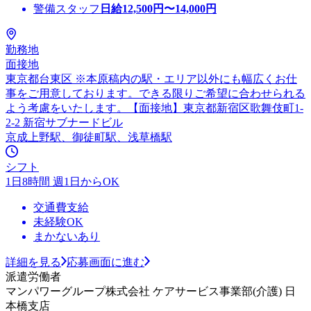
警備スタッフ
日給
12,500
円〜
14,000
円
勤務地
面接地
東京都台東区 ※本原稿内の駅・エリア以外にも幅広くお仕
事をご用意しております。できる限りご希望に合わせられる
よう考慮をいたします。【面接地】東京都新宿区歌舞伎町1-
2-2 新宿サブナードビル
京成上野駅、御徒町駅、浅草橋駅
シフト
1日8時間 週1日からOK
交通費支給
未経験OK
まかないあり
詳細を見る
応募画面に進む
派遣労働者
マンパワーグループ株式会社 ケアサービス事業部(介護) 日
本橋支店