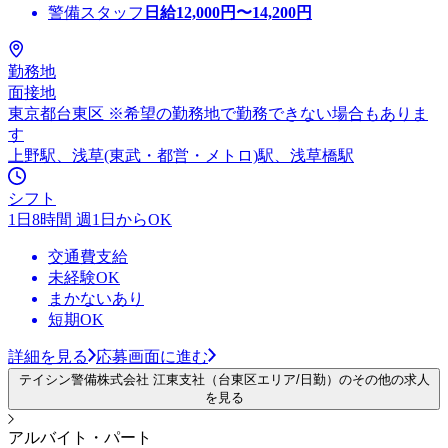
警備スタッフ
日給
12,000
円〜
14,200
円
勤務地
面接地
東京都台東区 ※希望の勤務地で勤務できない場合もありま
す
上野駅、浅草(東武・都営・メトロ)駅、浅草橋駅
シフト
1日8時間 週1日からOK
交通費支給
未経験OK
まかないあり
短期OK
詳細を見る
応募画面に進む
テイシン警備株式会社 江東支社（台東区エリア/日勤）のその他の求人
を見る
アルバイト・パート