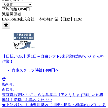
平均時給
1,850
円
派遣労働者
LAPI-Staff株式会社 本社/軽作業【日勤】(126)
【日払いOK】週1日～自由シフト♪未経験歓迎のかんたん軽
作業！
倉庫スタッフ
時給
1,400
円〜
勤務地
面接地
東京都台東区 ※こちらは募集エリアとなります詳しい勤務
地は面接時にお尋ねください
★上記以外にも神奈川県内（川崎・横浜・相模原など）に多