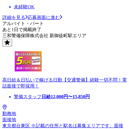
未経験OK
詳細を見る
応募画面に進む
アルバイト・パート
あと1日で掲載終了
三和警備保障株式会社 新御徒町駅エリア
高日給＆日払いで稼げる日勤【交通警備】経験一切不問！電
話面接で即採用！
警備スタッフ
日給
12,000
円〜
15,850
円
勤務地
面接地
東京都台東区 ※記載の住所と駅名は募集エリアです。面接