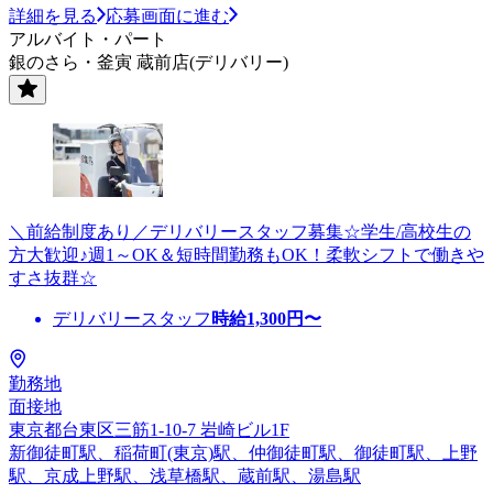
詳細を見る
応募画面に進む
アルバイト・パート
銀のさら・釜寅 蔵前店(デリバリー)
＼前給制度あり／デリバリースタッフ募集☆学生/高校生の
方大歓迎♪週1～OK＆短時間勤務もOK！柔軟シフトで働きや
すさ抜群☆
デリバリースタッフ
時給
1,300
円〜
勤務地
面接地
東京都台東区三筋1-10-7 岩崎ビル1F
新御徒町駅、稲荷町(東京)駅、仲御徒町駅、御徒町駅、上野
駅、京成上野駅、浅草橋駅、蔵前駅、湯島駅