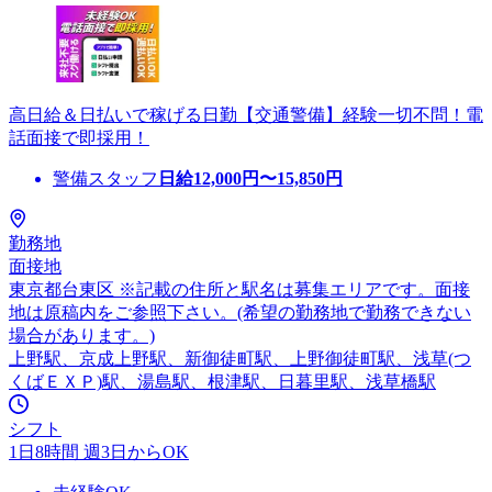
高日給＆日払いで稼げる日勤【交通警備】経験一切不問！電
話面接で即採用！
警備スタッフ
日給
12,000
円〜
15,850
円
勤務地
面接地
東京都台東区 ※記載の住所と駅名は募集エリアです。面接
地は原稿内をご参照下さい。(希望の勤務地で勤務できない
場合があります。)
上野駅、京成上野駅、新御徒町駅、上野御徒町駅、浅草(つ
くばＥＸＰ)駅、湯島駅、根津駅、日暮里駅、浅草橋駅
シフト
1日8時間 週3日からOK