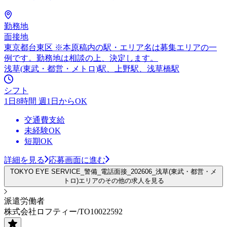
勤務地
面接地
東京都台東区 ※本原稿内の駅・エリア名は募集エリアの一
例です。勤務地は相談の上、決定します。
浅草(東武・都営・メトロ)駅、上野駅、浅草橋駅
シフト
1日8時間 週1日からOK
交通費支給
未経験OK
短期OK
詳細を見る
応募画面に進む
TOKYO EYE SERVICE_警備_電話面接_202606_浅草(東武・都営・メ
トロ)エリアのその他の求人を見る
派遣労働者
株式会社ロフティー/TO10022592