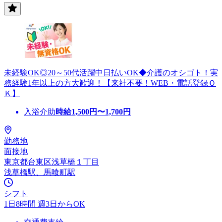
未経験OK◎20～50代活躍中日払いOK◆介護のオシゴト！実
務経験1年以上の方大歓迎！【来社不要！WEB・電話登録Ｏ
Ｋ】
入浴介助
時給
1,500
円〜
1,700
円
勤務地
面接地
東京都台東区浅草橋１丁目
浅草橋駅、馬喰町駅
シフト
1日8時間 週3日からOK