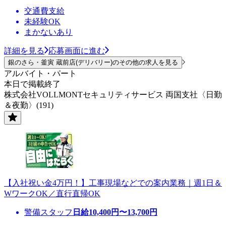
交通費支給
未経験OK
まかないあり
詳細を見る
応募画面に進む
銀のさら・釜寅 蔵前店(デリバリー)のその他の求人を見る
アルバイト・パート
本日で掲載終了
株式会社VOLLMONTセキュリティサービス 両国支社〈日勤
＆夜勤〉(191)
【入社祝い金4万円！】工事現場などでの案内業務｜週1日＆
WワークOK／直行直帰OK
警備スタッフ
日給
10,400
円〜
13,700
円