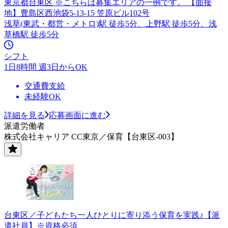
東京都台東区 ※こちらは募集エリアの一例です。 【面接
地】豊島区西池袋5-13-15 笠原ビル102号
浅草(東武・都営・メトロ)駅 徒歩5分、上野駅 徒歩5分、浅
草橋駅 徒歩5分
シフト
1日8時間 週3日からOK
交通費支給
未経験OK
詳細を見る
応募画面に進む
派遣労働者
株式会社キャリア CC東京／保育【台東区-003】
台東区／子どもたち一人ひとりに寄り添う保育を実践♪【派
遣社員】※資格必須