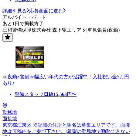
詳細を見る
応募画面に進む
アルバイト・パート
あと1日で掲載終了
三和警備保障株式会社 森下駅エリア 列車見張員(夜勤)
≪夜勤×警備≫幅広い年代の方が活躍中！入社祝い金5万円
あり♪
警備スタッフ
日給
15,563
円〜
勤務地
面接地
東京都江東区 ※記載の住所と駅名は募集エリアです。面接
地は原稿内をご参照下さい。(希望の勤務地で勤務できない