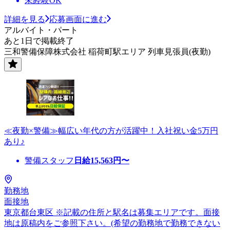
未経験OK
詳細を見る
応募画面に進む
アルバイト・パート
あと1日で掲載終了
三和警備保障株式会社 稲荷町駅エリア 列車見張員(夜勤)
≪夜勤×警備≫幅広い年代の方が活躍中！入社祝い金5万円
あり♪
警備スタッフ
日給
15,563
円〜
勤務地
面接地
東京都台東区 ※記載の住所と駅名は募集エリアです。面接
地は原稿内をご参照下さい。(希望の勤務地で勤務できない