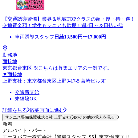
【交通誘導警備】業界＆地域TOPクラスの超・厚・待・遇！
交通費全額！学生もシニアも歓迎！週2日～＆日払い◎
車両誘導スタッフ
日給
13,500
円〜
17,000
円
勤務地
面接地
東京都台東区 ※こちらは募集エリアの一例です。
▼面接地
上野支社：東京都台東区上野3-17-5 宮崎ビル3F
交通費支給
未経験OK
詳細を見る
応募画面に進む
サンエス警備保障株式会社 上野支社(3)のその他の求人を見る
新着
アルバイト・パート
エースパワー株式会社【警備スタッフ_S5】東京/台東エリ