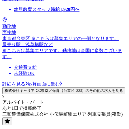
幼児教育スタッフ
時給
1,920
円〜
勤務地
面接地
東京都台東区 ※こちらは募集エリアの一例となります。
最寄り駅：浅草橋駅など
※こちらは募集エリアです。勤務地は全国に多数ございま
す。
交通費支給
未経験OK
詳細を見る
応募画面に進む
株式会社キャリア CC東京／保育【台東区-003】のその他の求人を見る
アルバイト・パート
あと1日で掲載終了
三和警備保障株式会社 小伝馬町駅エリア 列車見張員(夜勤)