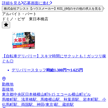
詳細を見る
応募画面に進む
株式会社アシスト【ハウスメーカー】K01_(44)のその他の求人を見る
アルバイト・パート
ドミノ・ピザ 東日本橋店
【自転車デリバリー】スキマ時間にサクッとも！ガッツリ稼
ぐも◎
デリバリースタッフ
時給
1,300
円〜
1,625
円
勤務地
面接地
東京都中央区日本橋横山町9-15 エコール横山町ビル
馬喰町駅、浅草橋駅、馬喰横山駅、秋葉原駅、岩本町駅、小
伝馬町駅、両国駅、神田(東京)駅、蔵前駅