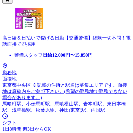
高日給＆日払いで稼げる日勤【交通警備】経験一切不問！電
話面接で即採用！
警備スタッフ
日給
12,000
円〜
15,850
円
勤務地
面接地
東京都中央区 ※記載の住所と駅名は募集エリアです。面接
地は原稿内をご参照下さい。(希望の勤務地で勤務できない
場合があります。)
馬喰町駅、小伝馬町駅、馬喰横山駅、岩本町駅、東日本橋
駅、浅草橋駅、秋葉原駅、神田(東京)駅、両国駅
シフト
1日8時間 週3日からOK