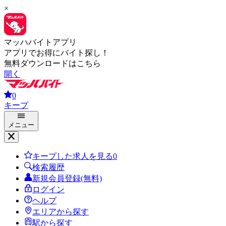
×
マッハバイトアプリ
アプリでお得にバイト探し！
無料ダウンロードはこちら
開く
0
キープ
メニュー
キープした求人を見る
0
検索履歴
新規会員登録(無料)
ログイン
ヘルプ
エリアから探す
駅から探す