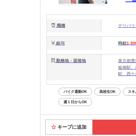
職種
デリバ
給与
時給
1,30
勤務地・面接地
東京都豊
板橋駅、
駅、西ケ
バイク通勤OK
高校生OK
スキ
週１日からOK
キープに追加