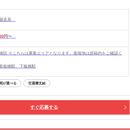
ニ！
・製造系
00
円〜
橋区 ※こちらは募集エリアとなります。面接地は原稿内をご確認く
新板橋駅、下板橋駅
間が選べる
交通費支給
すぐ応募する