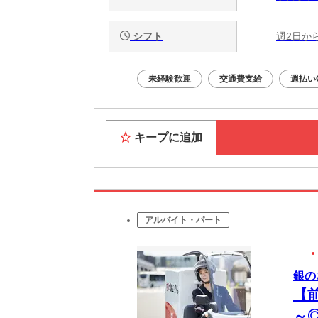
シフト
週2日か
未経験歓迎
交通費支給
週払い
キープに追加
アルバイト・パート
銀の
【
～