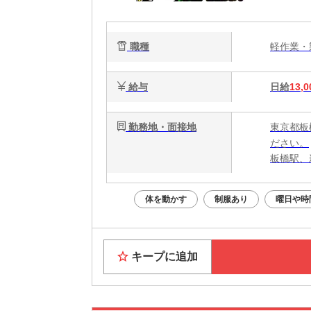
ワ
職種
軽作業
給与
日給
13,0
勤務地・面接地
東京都板
ださい。
板橋駅、
体を動かす
制服あり
曜日や時
キープに追加