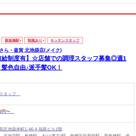
新板橋駅
制服あり
キッチンスタッフ
さら・釜寅 北池袋店(メイク)
前給制度有】☆店舗での調理スタッフ募集◎週1
！髪色自由♪派手髪OK！
ンスタッフ
0
円〜
区池袋本町1-46-4 福島ビル1階
、北池袋駅、板橋駅、大山(東京)駅、板橋区役所前駅、新板橋駅、池