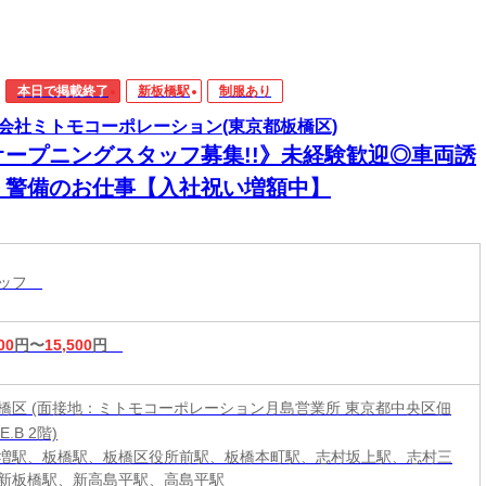
本日で掲載終了
新板橋駅
制服あり
会社ミトモコーポレーション(東京都板橋区)
オープニングスタッフ募集!!》未経験歓迎◎車両誘
・警備のお仕事【入社祝い増額中】
タッフ
00
円〜
15,500
円
橋区 (面接地：ミトモコーポレーション月島営業所 東京都中央区佃
.E.B 2階)
増駅、板橋駅、板橋区役所前駅、板橋本町駅、志村坂上駅、志村三
新板橋駅、新高島平駅、高島平駅