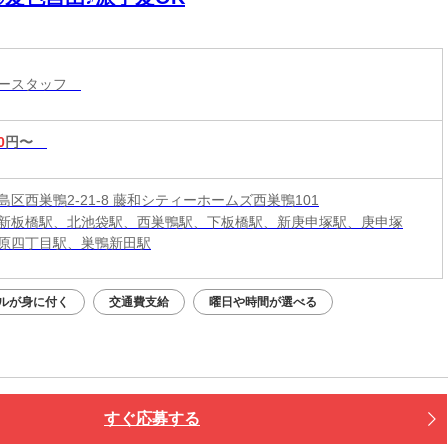
リースタッフ
0
円〜
島区西巣鴨2-21-8 藤和シティーホームズ西巣鴨101
新板橋駅、北池袋駅、西巣鴨駅、下板橋駅、新庚申塚駅、庚申塚
原四丁目駅、巣鴨新田駅
ルが身に付く
交通費支給
曜日や時間が選べる
すぐ応募する