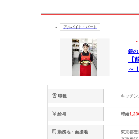
アルバイト・パート
銀の
【
～
職種
キッチ
給与
時給
1,23
勤務地・面接地
東京都豊島
下板橋駅