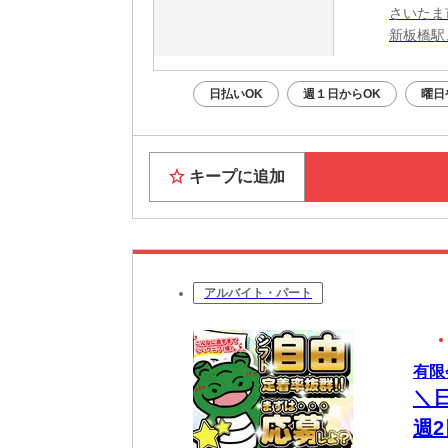
さいたま
新板橋駅
日払いOK
週１日からOK
曜日
キープに追加
アルバイト・パート
有限
＼
週