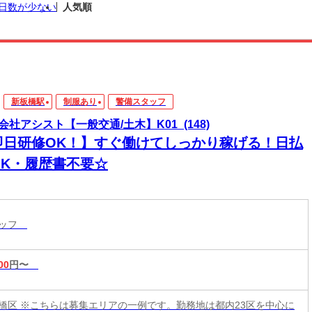
日数が少ない
人気順
新板橋駅
制服あり
警備スタッフ
会社アシスト【一般交通/土木】K01_(148)
即日研修OK！】すぐ働けてしっかり稼げる！日払
OK・履歴書不要☆
タッフ
00
円〜
橋区 ※こちらは募集エリアの一例です。勤務地は都内23区を中心に