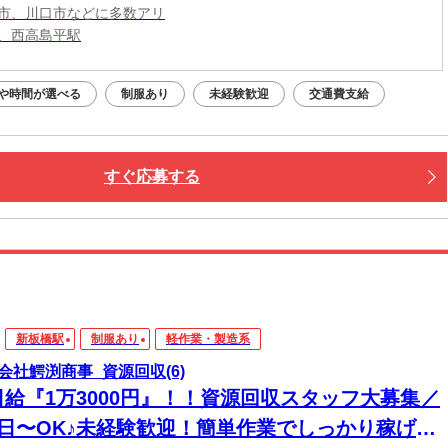
市、川口市などに多数アリ
、西高島平駅
や時間が選べる
制服あり
未経験歓迎
交通費支給
すぐ応募する
新板橋駅
制服あり
軽作業・製造系
会社鰐渕商事_資源回収(6)
日給『1万3000円』！！資源回収スタッフ大募集／
2日〜OK♪未経験歓迎！簡単作業でしっかり稼げる