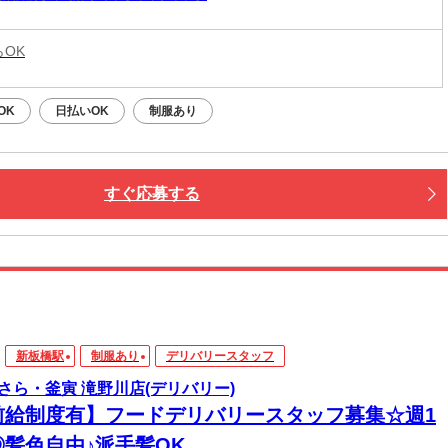
らOK
OK
日払いOK
制服あり
すぐ応募する
新板橋駅
制服あり
デリバリースタッフ
さら・釜寅 滝野川店(デリバリー)
前給制度有】フードデリバリースタッフ募集☆週1
◎髪色自由♪派手髪OK