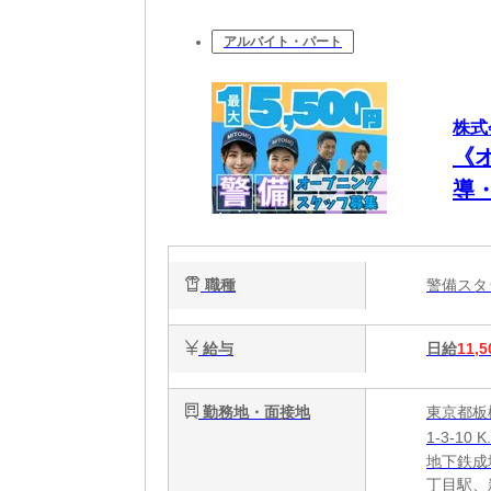
アルバイト・パート
株式
《
導
職種
警備ス
給与
日給
11,5
勤務地・面接地
東京都板
1-3-10 K
地下鉄成
丁目駅、