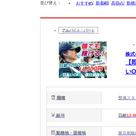
並び替え：
おすすめ
新着順
高収入
勤務
アルバイト・パート
株式
【
い
職種
警備ス
給与
日給
12,0
勤務地・面接地
東京都板