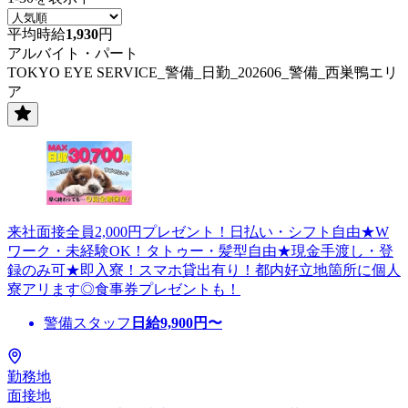
平均時給
1,930
円
アルバイト・パート
TOKYO EYE SERVICE_警備_日勤_202606_警備_西巣鴨エリ
ア
来社面接全員2,000円プレゼント！日払い・シフト自由★W
ワーク・未経験OK！タトゥー・髪型自由★現金手渡し・登
録のみ可★即入寮！スマホ貸出有り！都内好立地箇所に個人
寮アリます◎食事券プレゼントも！
警備スタッフ
日給
9,900
円〜
勤務地
面接地