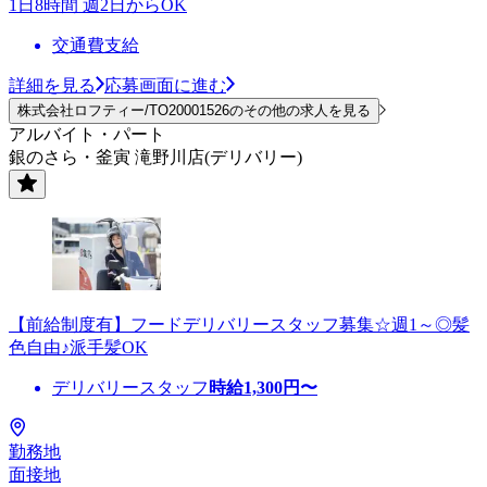
1日8時間 週2日からOK
交通費支給
詳細を見る
応募画面に進む
株式会社ロフティー/TO20001526のその他の求人を見る
アルバイト・パート
銀のさら・釜寅 滝野川店(デリバリー)
【前給制度有】フードデリバリースタッフ募集☆週1～◎髪
色自由♪派手髪OK
デリバリースタッフ
時給
1,300
円〜
勤務地
面接地