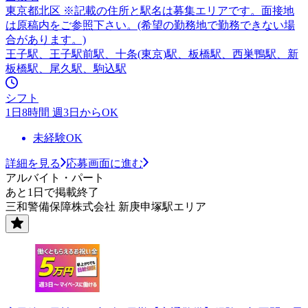
東京都北区 ※記載の住所と駅名は募集エリアです。面接地
は原稿内をご参照下さい。(希望の勤務地で勤務できない場
合があります。)
王子駅、王子駅前駅、十条(東京)駅、板橋駅、西巣鴨駅、新
板橋駅、尾久駅、駒込駅
シフト
1日8時間 週3日からOK
未経験OK
詳細を見る
応募画面に進む
アルバイト・パート
あと1日で掲載終了
三和警備保障株式会社 新庚申塚駅エリア