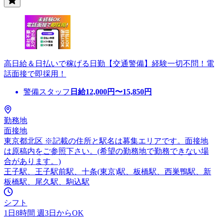
高日給＆日払いで稼げる日勤【交通警備】経験一切不問！電
話面接で即採用！
警備スタッフ
日給
12,000
円〜
15,850
円
勤務地
面接地
東京都北区 ※記載の住所と駅名は募集エリアです。面接地
は原稿内をご参照下さい。(希望の勤務地で勤務できない場
合があります。)
王子駅、王子駅前駅、十条(東京)駅、板橋駅、西巣鴨駅、新
板橋駅、尾久駅、駒込駅
シフト
1日8時間 週3日からOK