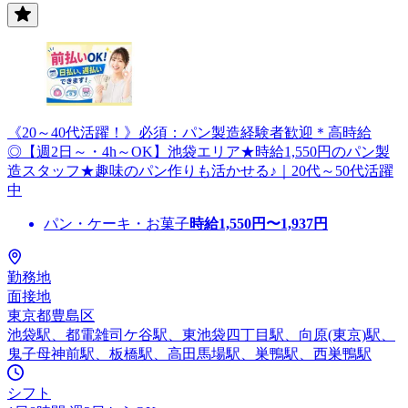
《20～40代活躍！》必須：パン製造経験者歓迎＊高時給
◎【週2日～・4h～OK】池袋エリア★時給1,550円のパン製
造スタッフ★趣味のパン作りも活かせる♪｜20代～50代活躍
中
パン・ケーキ・お菓子
時給
1,550
円〜
1,937
円
勤務地
面接地
東京都豊島区
池袋駅、都電雑司ケ谷駅、東池袋四丁目駅、向原(東京)駅、
鬼子母神前駅、板橋駅、高田馬場駅、巣鴨駅、西巣鴨駅
シフト