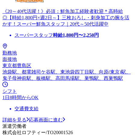
《20～40代活躍！》必須：鮮魚加工経験者歓迎＊高時給
◎【時給1,800円×週2日～】三枚おろし・刺身加工の腕を活
かす！スーパー鮮魚スタッフ｜20代～50代活躍中
スーパースタッフ
時給
1,800
円〜
2,250
円
勤務地
面接地
東京都豊島区
池袋駅、都電雑司ケ谷駅、東池袋四丁目駅、向原(東京)駅、
鬼子母神前駅、板橋駅、高田馬場駅、巣鴨駅、西巣鴨駅
シフト
1日8時間からOK
交通費支給
詳細を見る
応募画面に進む
派遣労働者
株式会社ロフティー/TO20001526