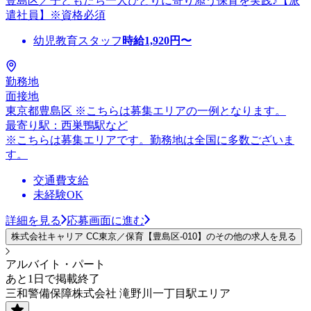
豊島区／子どもたち一人ひとりに寄り添う保育を実践♪【派
遣社員】※資格必須
幼児教育スタッフ
時給
1,920
円〜
勤務地
面接地
東京都豊島区 ※こちらは募集エリアの一例となります。
最寄り駅：西巣鴨駅など
※こちらは募集エリアです。勤務地は全国に多数ございま
す。
交通費支給
未経験OK
詳細を見る
応募画面に進む
株式会社キャリア CC東京／保育【豊島区-010】のその他の求人を見る
アルバイト・パート
あと1日で掲載終了
三和警備保障株式会社 滝野川一丁目駅エリア