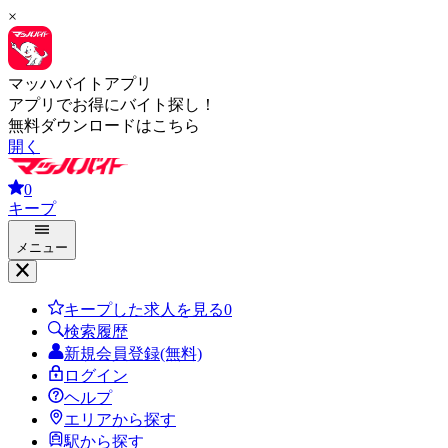
×
マッハバイトアプリ
アプリでお得にバイト探し！
無料ダウンロードはこちら
開く
0
キープ
メニュー
キープした求人を見る
0
検索履歴
新規会員登録(無料)
ログイン
ヘルプ
エリアから探す
駅から探す