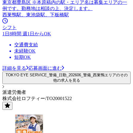
東京都豊島区 ※本原稿内の駅・エリア名は募集エリアの一
例です。勤務地は相談の上、決定します。
西巣鴨駅、東池袋駅、下板橋駅
シフト
1日8時間 週1日からOK
交通費支給
未経験OK
短期OK
詳細を見る
応募画面に進む
TOKYO EYE SERVICE_警備_日勤_202606_警備_西巣鴨エリアのその
他の求人を見る
派遣労働者
株式会社ロフティー/TO20001522