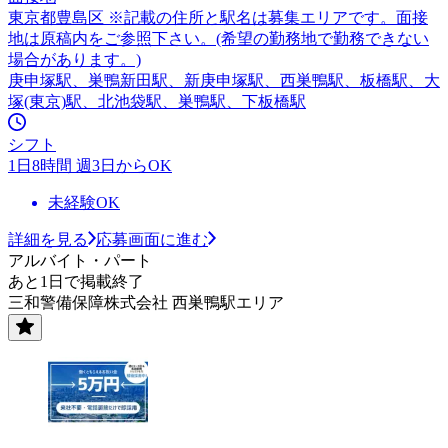
東京都豊島区 ※記載の住所と駅名は募集エリアです。面接
地は原稿内をご参照下さい。(希望の勤務地で勤務できない
場合があります。)
庚申塚駅、巣鴨新田駅、新庚申塚駅、西巣鴨駅、板橋駅、大
塚(東京)駅、北池袋駅、巣鴨駅、下板橋駅
シフト
1日8時間 週3日からOK
未経験OK
詳細を見る
応募画面に進む
アルバイト・パート
あと1日で掲載終了
三和警備保障株式会社 西巣鴨駅エリア