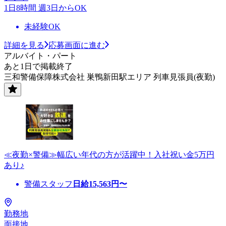
1日8時間 週3日からOK
未経験OK
詳細を見る
応募画面に進む
アルバイト・パート
あと1日で掲載終了
三和警備保障株式会社 巣鴨新田駅エリア 列車見張員(夜勤)
≪夜勤×警備≫幅広い年代の方が活躍中！入社祝い金5万円
あり♪
警備スタッフ
日給
15,563
円〜
勤務地
面接地