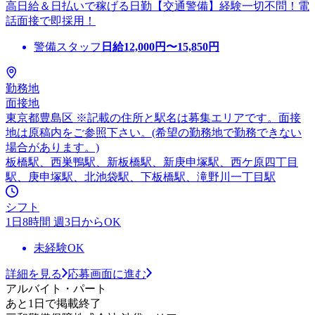
高日給＆日払いで稼げる日勤【交通警備】経験一切不問！電
話面接で即採用！
警備スタッフ
日給
12,000
円〜
15,850
円
勤務地
面接地
東京都豊島区 ※記載の住所と駅名は募集エリアです。面接
地は原稿内をご参照下さい。(希望の勤務地で勤務できない
場合があります。)
板橋駅、西巣鴨駅、新板橋駅、新庚申塚駅、西ケ原四丁目
駅、庚申塚駅、北池袋駅、下板橋駅、滝野川一丁目駅
シフト
1日8時間 週3日からOK
未経験OK
詳細を見る
応募画面に進む
アルバイト・パート
あと1日で掲載終了