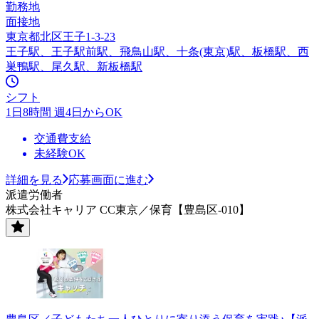
勤務地
面接地
東京都北区王子1-3-23
王子駅、王子駅前駅、飛鳥山駅、十条(東京)駅、板橋駅、西
巣鴨駅、尾久駅、新板橋駅
シフト
1日8時間 週4日からOK
交通費支給
未経験OK
詳細を見る
応募画面に進む
派遣労働者
株式会社キャリア CC東京／保育【豊島区-010】