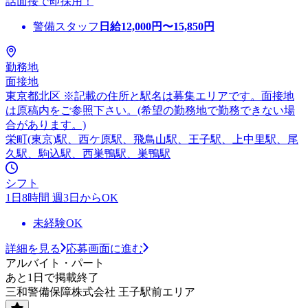
話面接で即採用！
警備スタッフ
日給
12,000
円〜
15,850
円
勤務地
面接地
東京都北区 ※記載の住所と駅名は募集エリアです。面接地
は原稿内をご参照下さい。(希望の勤務地で勤務できない場
合があります。)
栄町(東京)駅、西ケ原駅、飛鳥山駅、王子駅、上中里駅、尾
久駅、駒込駅、西巣鴨駅、巣鴨駅
シフト
1日8時間 週3日からOK
未経験OK
詳細を見る
応募画面に進む
アルバイト・パート
あと1日で掲載終了
三和警備保障株式会社 王子駅前エリア