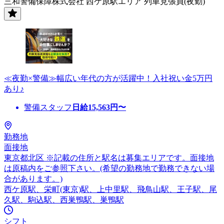
三和警備保障株式会社 西ケ原駅エリア 列車見張員(夜勤)
≪夜勤×警備≫幅広い年代の方が活躍中！入社祝い金5万円
あり♪
警備スタッフ
日給
15,563
円〜
勤務地
面接地
東京都北区 ※記載の住所と駅名は募集エリアです。面接地
は原稿内をご参照下さい。(希望の勤務地で勤務できない場
合があります。)
西ケ原駅、栄町(東京)駅、上中里駅、飛鳥山駅、王子駅、尾
久駅、駒込駅、西巣鴨駅、巣鴨駅
シフト