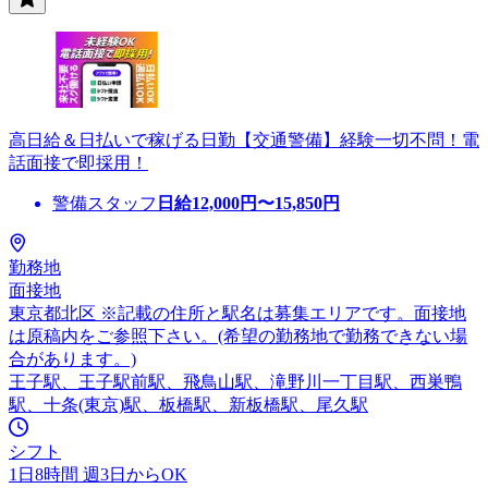
高日給＆日払いで稼げる日勤【交通警備】経験一切不問！電
話面接で即採用！
警備スタッフ
日給
12,000
円〜
15,850
円
勤務地
面接地
東京都北区 ※記載の住所と駅名は募集エリアです。面接地
は原稿内をご参照下さい。(希望の勤務地で勤務できない場
合があります。)
王子駅、王子駅前駅、飛鳥山駅、滝野川一丁目駅、西巣鴨
駅、十条(東京)駅、板橋駅、新板橋駅、尾久駅
シフト
1日8時間 週3日からOK