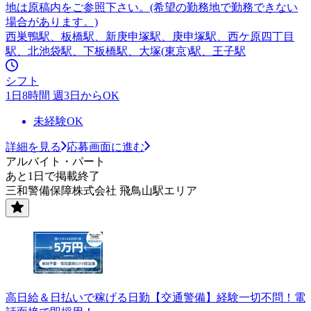
地は原稿内をご参照下さい。(希望の勤務地で勤務できない
場合があります。)
西巣鴨駅、板橋駅、新庚申塚駅、庚申塚駅、西ケ原四丁目
駅、北池袋駅、下板橋駅、大塚(東京)駅、王子駅
シフト
1日8時間 週3日からOK
未経験OK
詳細を見る
応募画面に進む
アルバイト・パート
あと1日で掲載終了
三和警備保障株式会社 飛鳥山駅エリア
高日給＆日払いで稼げる日勤【交通警備】経験一切不問！電