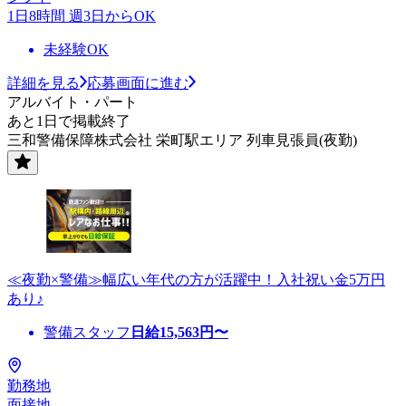
1日8時間 週3日からOK
未経験OK
詳細を見る
応募画面に進む
アルバイト・パート
あと1日で掲載終了
三和警備保障株式会社 栄町駅エリア 列車見張員(夜勤)
≪夜勤×警備≫幅広い年代の方が活躍中！入社祝い金5万円
あり♪
警備スタッフ
日給
15,563
円〜
勤務地
面接地