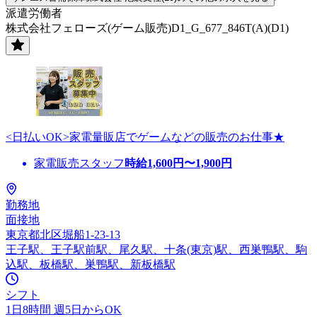
派遣労働者
株式会社フェローズ(ゲーム販売)D1_G_677_846T(A)(D1)
<日払いOK>家電量販店でゲームなどの販売のお仕事★
家電販売スタッフ
時給
1,600
円〜
1,900
円
勤務地
面接地
東京都北区堀船1-23-13
王子駅、王子駅前駅、尾久駅、十条(東京)駅、西巣鴨駅、駒
込駅、板橋駅、巣鴨駅、新板橋駅
シフト
1日8時間 週5日からOK