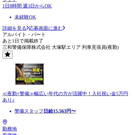
1日8時間 週3日からOK
未経験OK
詳細を見る
応募画面に進む
アルバイト・パート
あと1日で掲載終了
三和警備保障株式会社 大塚駅エリア 列車見張員(夜勤)
≪夜勤×警備≫幅広い年代の方が活躍中！入社祝い金5万円
あり♪
警備スタッフ
日給
15,563
円〜
勤務地