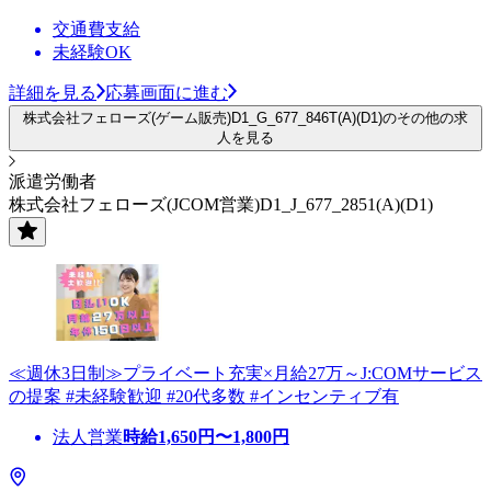
交通費支給
未経験OK
詳細を見る
応募画面に進む
株式会社フェローズ(ゲーム販売)D1_G_677_846T(A)(D1)のその他の求
人を見る
派遣労働者
株式会社フェローズ(JCOM営業)D1_J_677_2851(A)(D1)
≪週休3日制≫プライベート充実×月給27万～J:COMサービス
の提案 #未経験歓迎 #20代多数 #インセンティブ有
法人営業
時給
1,650
円〜
1,800
円