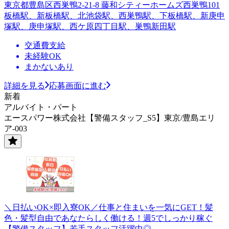
東京都豊島区西巣鴨2-21-8 藤和シティーホームズ西巣鴨101
板橋駅、新板橋駅、北池袋駅、西巣鴨駅、下板橋駅、新庚申
塚駅、庚申塚駅、西ケ原四丁目駅、巣鴨新田駅
交通費支給
未経験OK
まかないあり
詳細を見る
応募画面に進む
新着
アルバイト・パート
エースパワー株式会社【警備スタッフ_S5】東京/豊島エリ
ア-003
＼日払いOK×即入寮OK／仕事と住まいを一気にGET！髪
色・髪型自由であなたらしく働ける！週5でしっかり稼ぐ
【警備スタッフ】若手スタッフ活躍中◎