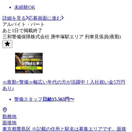
未経験OK
詳細を見る
応募画面に進む
アルバイト・パート
あと1日で掲載終了
三和警備保障株式会社 庚申塚駅エリア 列車見張員(夜勤)
≪夜勤×警備≫幅広い年代の方が活躍中！入社祝い金5万円
あり♪
警備スタッフ
日給
15,563
円〜
勤務地
面接地
東京都豊島区 ※記載の住所と駅名は募集エリアです。面接