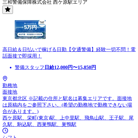
三和警備保障株式会社 西ケ原駅エリア
高日給＆日払いで稼げる日勤【交通警備】経験一切不問！電
話面接で即採用！
警備スタッフ
日給
12,000
円〜
15,850
円
勤務地
面接地
東京都北区 ※記載の住所と駅名は募集エリアです。面接地
は原稿内をご参照下さい。(希望の勤務地で勤務できない場
合があります。)
西ケ原駅、栄町(東京)駅、上中里駅、飛鳥山駅、王子駅、尾
久駅、駒込駅、西巣鴨駅、巣鴨駅
シフト