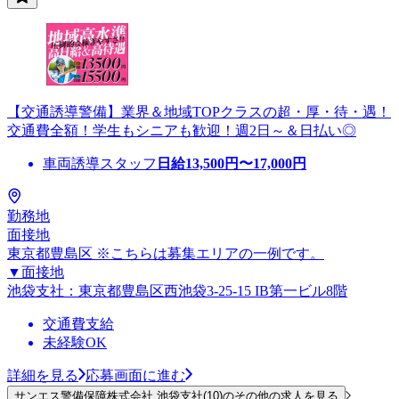
【交通誘導警備】業界＆地域TOPクラスの超・厚・待・遇！
交通費全額！学生もシニアも歓迎！週2日～＆日払い◎
車両誘導スタッフ
日給
13,500
円〜
17,000
円
勤務地
面接地
東京都豊島区 ※こちらは募集エリアの一例です。
▼面接地
池袋支社：東京都豊島区西池袋3-25-15 IB第一ビル8階
交通費支給
未経験OK
詳細を見る
応募画面に進む
サンエス警備保障株式会社 池袋支社(10)のその他の求人を見る