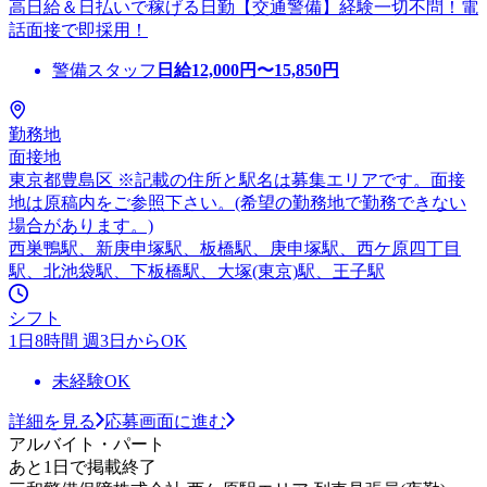
高日給＆日払いで稼げる日勤【交通警備】経験一切不問！電
話面接で即採用！
警備スタッフ
日給
12,000
円〜
15,850
円
勤務地
面接地
東京都豊島区 ※記載の住所と駅名は募集エリアです。面接
地は原稿内をご参照下さい。(希望の勤務地で勤務できない
場合があります。)
西巣鴨駅、新庚申塚駅、板橋駅、庚申塚駅、西ケ原四丁目
駅、北池袋駅、下板橋駅、大塚(東京)駅、王子駅
シフト
1日8時間 週3日からOK
未経験OK
詳細を見る
応募画面に進む
アルバイト・パート
あと1日で掲載終了