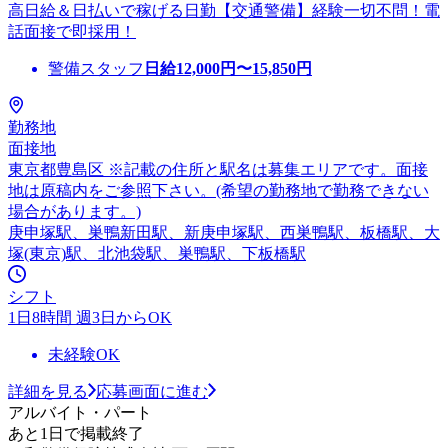
高日給＆日払いで稼げる日勤【交通警備】経験一切不問！電
話面接で即採用！
警備スタッフ
日給
12,000
円〜
15,850
円
勤務地
面接地
東京都豊島区 ※記載の住所と駅名は募集エリアです。面接
地は原稿内をご参照下さい。(希望の勤務地で勤務できない
場合があります。)
庚申塚駅、巣鴨新田駅、新庚申塚駅、西巣鴨駅、板橋駅、大
塚(東京)駅、北池袋駅、巣鴨駅、下板橋駅
シフト
1日8時間 週3日からOK
未経験OK
詳細を見る
応募画面に進む
アルバイト・パート
あと1日で掲載終了