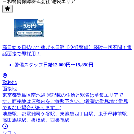
三和警備保障株式会社 池袋エリア
高日給＆日払いで稼げる日勤【交通警備】経験一切不問！電
話面接で即採用！
警備スタッフ
日給
12,000
円〜
15,850
円
勤務地
面接地
東京都豊島区南池袋 ※記載の住所と駅名は募集エリアで
す。面接地は原稿内をご参照下さい。(希望の勤務地で勤務
できない場合があります。)
池袋駅、都電雑司ケ谷駅、東池袋四丁目駅、鬼子母神前駅、
高田馬場駅、板橋駅、西巣鴨駅
シフト