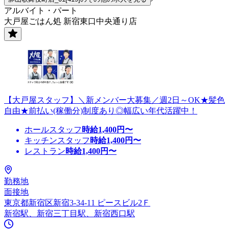
アルバイト・パート
大戸屋ごはん処 新宿東口中央通り店
【大戸屋スタッフ】＼新メンバー大募集／週2日～OK★髪色
自由★前払い(稼働分)制度あり◎幅広い年代活躍中！
ホールスタッフ
時給
1,400
円〜
キッチンスタッフ
時給
1,400
円〜
レストラン
時給
1,400
円〜
勤務地
面接地
東京都新宿区新宿3-34-11 ピースビル2Ｆ
新宿駅、新宿三丁目駅、新宿西口駅