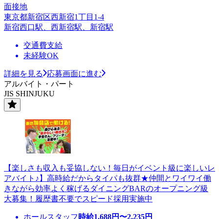
面接地
東京都新宿区西新宿1丁目1-4
新宿西口駅、西新宿駅、新宿駅
交通費支給
未経験OK
詳細を見る
応募画面に進む
アルバイト・パート
JIS SHINJUKU
【楽しさも収入も妥協しない！毎日がイベント級に楽しいレ
アバイト♪】高時給だからタイパも抜群★仲間とワイワイ働
きながら効率よく稼げるダイニングBARのオープニング級
大募集！履歴書不要でスピード採用実施中
ホールスタッフ
時給
1,688
円〜
2,235
円