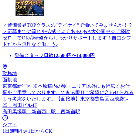
＜警備業界TOPクラスの”テイケイ”で働いてみませんか！？
＞応募までの流れを払拭⇒よくあるQ&A大公開中☆「経験
ゼロ」でOK◎研修からしっかりサポートします！自由シフ
トだから無理なく働こう♪
警備スタッフ
日給
12,500
円〜
14,000
円
勤務地
面接地
東京都新宿区 ※本原稿内の駅・エリア以外にも幅広くお仕
事をご用意しております。できる限りご希望に合わせられる
よう考慮をいたします。【面接地】東京都豊島区西池袋1-
25-1 恩田ビル4F
高田馬場駅、新宿西口駅、西新宿駅
シフト
1日8時間 週1日からOK