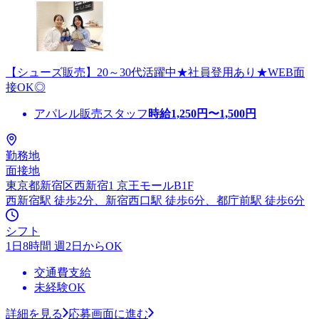
【シューズ販売】20～30代活躍中★社員登用あり★WEB面
接OK◎
アパレル販売スタッフ
時給
1,250
円〜
1,500
円
勤務地
面接地
東京都新宿区西新宿1 京王モールB1F
西新宿駅 徒歩2分、新宿西口駅 徒歩6分、都庁前駅 徒歩6分
シフト
1日8時間 週2日からOK
交通費支給
未経験OK
詳細を見る
応募画面に進む