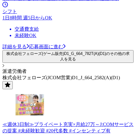
シフト
1日8時間 週5日からOK
交通費支給
未経験OK
詳細を見る
応募画面に進む
株式会社フェローズ(ゲーム販売)D1_G_664_782T(A)(D1)のその他の求
人を見る
派遣労働者
株式会社フェローズ(JCOM営業)D1_J_664_2582(A)(D1)
≪週休3日制≫プライベート充実×月給27万～J:COMサービス
の提案 #未経験歓迎 #20代多数 #インセンティブ有