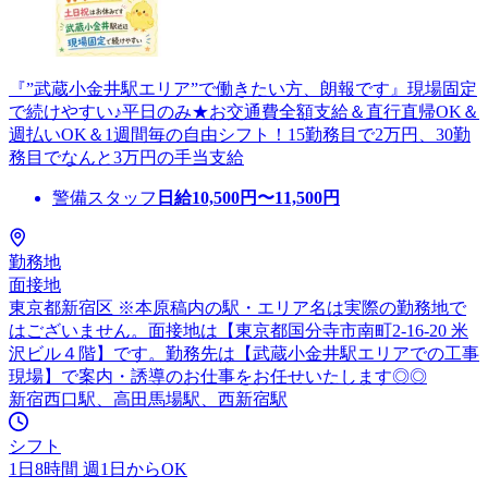
『”武蔵小金井駅エリア”で働きたい方、朗報です』現場固定
で続けやすい♪平日のみ★お交通費全額支給＆直行直帰OK＆
週払いOK＆1週間毎の自由シフト！15勤務目で2万円、30勤
務目でなんと3万円の手当支給
警備スタッフ
日給
10,500
円〜
11,500
円
勤務地
面接地
東京都新宿区 ※本原稿内の駅・エリア名は実際の勤務地で
はございません。面接地は【東京都国分寺市南町2-16-20 米
沢ビル４階】です。勤務先は【武蔵小金井駅エリアでの工事
現場】で案内・誘導のお仕事をお任せいたします◎◎
新宿西口駅、高田馬場駅、西新宿駅
シフト
1日8時間 週1日からOK