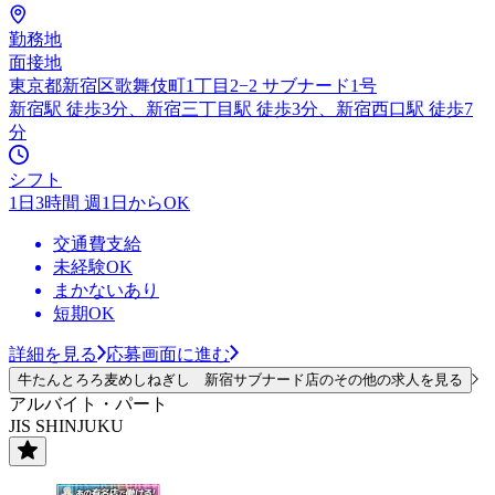
勤務地
面接地
東京都新宿区歌舞伎町1丁目2−2 サブナード1号
新宿駅 徒歩3分、新宿三丁目駅 徒歩3分、新宿西口駅 徒歩7
分
シフト
1日3時間 週1日からOK
交通費支給
未経験OK
まかないあり
短期OK
詳細を見る
応募画面に進む
牛たんとろろ麦めしねぎし 新宿サブナード店のその他の求人を見る
アルバイト・パート
JIS SHINJUKU