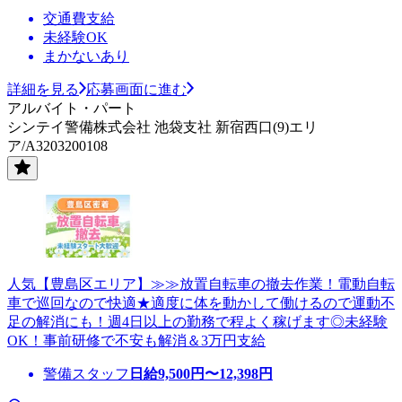
交通費支給
未経験OK
まかないあり
詳細を見る
応募画面に進む
アルバイト・パート
シンテイ警備株式会社 池袋支社 新宿西口(9)エリ
ア/A3203200108
人気【豊島区エリア】≫≫放置自転車の撤去作業！電動自転
車で巡回なので快適★適度に体を動かして働けるので運動不
足の解消にも！週4日以上の勤務で程よく稼げます◎未経験
OK！事前研修で不安も解消＆3万円支給
警備スタッフ
日給
9,500
円〜
12,398
円