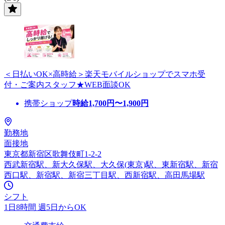
＜日払いOK×高時給＞楽天モバイルショップでスマホ受
付・ご案内スタッフ★WEB面談OK
携帯ショップ
時給
1,700
円〜
1,900
円
勤務地
面接地
東京都新宿区歌舞伎町1-2-2
西武新宿駅、新大久保駅、大久保(東京)駅、東新宿駅、新宿
西口駅、新宿駅、新宿三丁目駅、西新宿駅、高田馬場駅
シフト
1日8時間 週5日からOK