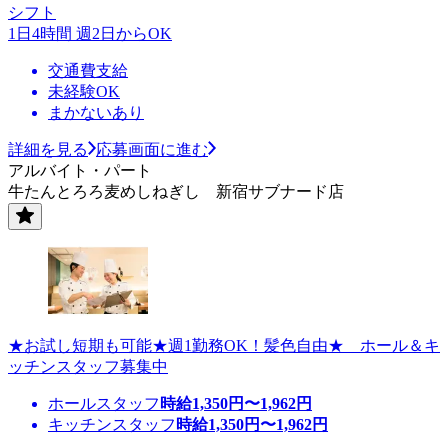
シフト
1日4時間 週2日からOK
交通費支給
未経験OK
まかないあり
詳細を見る
応募画面に進む
アルバイト・パート
牛たんとろろ麦めしねぎし 新宿サブナード店
★お試し短期も可能★週1勤務OK！髪色自由★ ホール＆キ
ッチンスタッフ募集中
ホールスタッフ
時給
1,350
円〜
1,962
円
キッチンスタッフ
時給
1,350
円〜
1,962
円