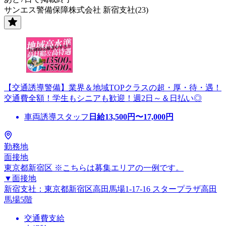
サンエス警備保障株式会社 新宿支社(23)
【交通誘導警備】業界＆地域TOPクラスの超・厚・待・遇！
交通費全額！学生もシニアも歓迎！週2日～＆日払い◎
車両誘導スタッフ
日給
13,500
円〜
17,000
円
勤務地
面接地
東京都新宿区 ※こちらは募集エリアの一例です。
▼面接地
新宿支社：東京都新宿区高田馬場1-17-16 スタープラザ高田
馬場5階
交通費支給