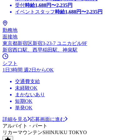
受付
時給
1,688
円〜
2,235
円
イベントスタッフ
時給
1,688
円〜
2,235
円
勤務地
面接地
東京都新宿区新宿3-23-7 ユニカビル9F
新宿西口駅、西早稲田駅、神泉駅
シフト
1日3時間 週2日からOK
交通費支給
未経験OK
まかないあり
短期OK
単発OK
詳細を見る
応募画面に進む
アルバイト・パート
リカーマウンテンSHINJUKU TOKYO