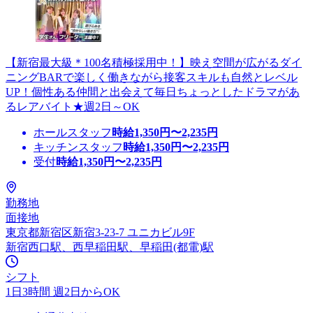
【新宿最大級＊100名積極採用中！】映え空間が広がるダイ
ニングBARで楽しく働きながら接客スキルも自然とレベル
UP！個性ある仲間と出会えて毎日ちょっとしたドラマがあ
るレアバイト★週2日～OK
ホールスタッフ
時給
1,350
円〜
2,235
円
キッチンスタッフ
時給
1,350
円〜
2,235
円
受付
時給
1,350
円〜
2,235
円
勤務地
面接地
東京都新宿区新宿3-23-7 ユニカビル9F
新宿西口駅、西早稲田駅、早稲田(都電)駅
シフト
1日3時間 週2日からOK