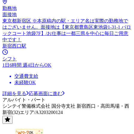
勤務地
面接地
東京都新宿区 ※本原稿内の駅・エリア名は実際の勤務地で
はございません。面接地は【東京都豊島区東池袋1-31-1 バロ
ックコート池袋7F】/お仕事は一都三県を中心に毎日ご用意
中です！
新宿西口駅
シフト
1日6時間 週4日からOK
交通費支給
未経験OK
詳細を見る
応募画面に進む
アルバイト・パート
シンテイ警備株式会社 国分寺支社 新宿西口・高田馬場・西
新宿(32)エリア/A3203200124