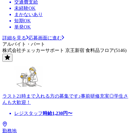
交通費支給
未経験OK
まかないあり
短期OK
単発OK
詳細を見る
応募画面に進む
アルバイト・パート
株式会社チェッカーサポート 京王新宿 食料品フロア(5146)
ラスト21時まで入れる方の募集です♪事前研修充実◎学生さ
んも大歓迎！
レジスタッフ
時給
1,230
円〜
勤務地