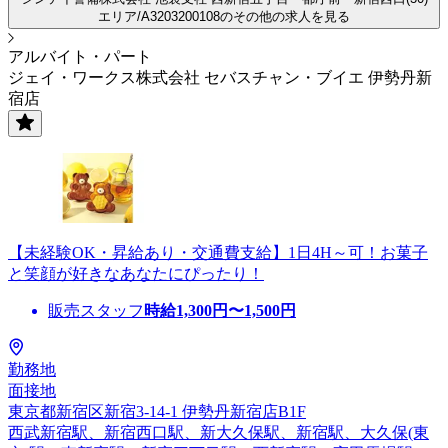
エリア/A3203200108のその他の求人を見る
アルバイト・パート
ジェイ・ワークス株式会社 セバスチャン・ブイエ 伊勢丹新
宿店
【未経験OK・昇給あり・交通費支給】1日4H～可！お菓子
と笑顔が好きなあなたにぴったり！
販売スタッフ
時給
1,300
円〜
1,500
円
勤務地
面接地
東京都新宿区新宿3-14-1 伊勢丹新宿店B1F
西武新宿駅、新宿西口駅、新大久保駅、新宿駅、大久保(東