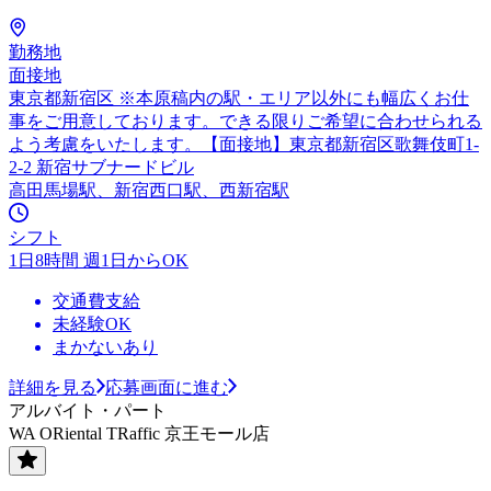
勤務地
面接地
東京都新宿区 ※本原稿内の駅・エリア以外にも幅広くお仕
事をご用意しております。できる限りご希望に合わせられる
よう考慮をいたします。【面接地】東京都新宿区歌舞伎町1-
2-2 新宿サブナードビル
高田馬場駅、新宿西口駅、西新宿駅
シフト
1日8時間 週1日からOK
交通費支給
未経験OK
まかないあり
詳細を見る
応募画面に進む
アルバイト・パート
WA ORiental TRaffic 京王モール店