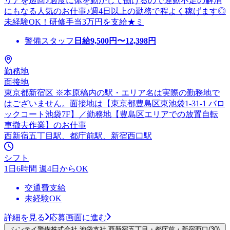
リアを巡回♪適度に体を動かして働けるので運動不足の解消
にもなる人気のお仕事♪週4日以上の勤務で程よく稼げます◎
未経験OK！研修手当3万円を支給★ミ
警備スタッフ
日給
9,500
円〜
12,398
円
勤務地
面接地
東京都新宿区 ※本原稿内の駅・エリア名は実際の勤務地で
はございません。面接地は【東京都豊島区東池袋1-31-1 バロ
ックコート池袋7F】／勤務地【豊島区エリアでの放置自転
車撤去作業】のお仕事
西新宿五丁目駅、都庁前駅、新宿西口駅
シフト
1日6時間 週4日からOK
交通費支給
未経験OK
詳細を見る
応募画面に進む
シンテイ警備株式会社 池袋支社 西新宿五丁目・都庁前・新宿西口(30)