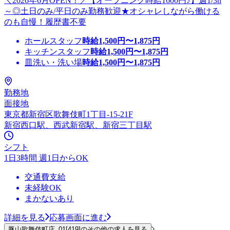
＼2026年6月OPEN！／【オープニング時給1600円♪】週1/3h
～◎土日のみ/平日のみ勤務歓迎★オシャレしながら働ける
のも自慢！履歴書不要
ホールスタッフ
時給
1,500
円〜
1,875
円
キッチンスタッフ
時給
1,500
円〜
1,875
円
皿洗い・洗い場
時給
1,500
円〜
1,875
円
勤務地
面接地
東京都新宿区歌舞伎町1丁目-15-21F
新宿西口駅、西武新宿駅、新宿三丁目駅
シフト
1日3時間 週1日からOK
交通費支給
未経験OK
まかないあり
詳細を見る
応募画面に進む
豚山歌舞伎町店_01[419]のその他の求人を見る