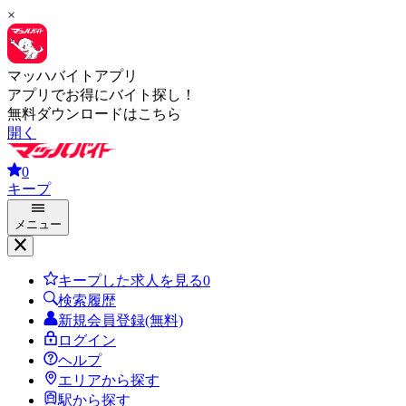
×
マッハバイトアプリ
アプリでお得にバイト探し！
無料ダウンロードはこちら
開く
0
キープ
メニュー
キープした求人を見る
0
検索履歴
新規会員登録(無料)
ログイン
ヘルプ
エリアから探す
駅から探す