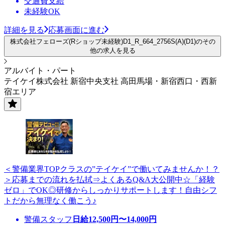
交通費支給
未経験OK
詳細を見る
応募画面に進む
株式会社フェローズ(Rショップ未経験)D1_R_664_2756S(A)(D1)のその
他の求人を見る
アルバイト・パート
テイケイ株式会社 新宿中央支社 高田馬場・新宿西口・西新
宿エリア
＜警備業界TOPクラスの”テイケイ”で働いてみませんか！？
＞応募までの流れを払拭⇒よくあるQ&A大公開中☆「経験
ゼロ」でOK◎研修からしっかりサポートします！自由シフ
トだから無理なく働こう♪
警備スタッフ
日給
12,500
円〜
14,000
円