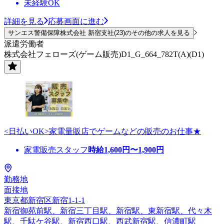
未経験OK
詳細を見る
応募画面に進む
サンエス警備保障株式会社 新宿支社(23)のその他の求人を見る
派遣労働者
株式会社フェローズ(ゲーム販売)D1_G_664_782T(A)(D1)
<日払いOK>家電量販店でゲームなどの販売のお仕事★
家電販売スタッフ
時給
1,600
円〜
1,900
円
勤務地
面接地
東京都新宿区新宿1-1-1
新宿御苑前駅、新宿三丁目駅、新宿駅、東新宿駅、代々木
駅、千駄ケ谷駅、新宿西口駅、西武新宿駅、信濃町駅