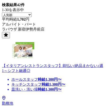
検索結果
42
件
1-30を表示中
平均時給
1,702
円
アルバイト・パート
ラパウザ 新宿伊勢丹前店
【イタリアンレストランスタッフ】前払い/絶品まかない♪週
1～シフト融通◎
ホールスタッフ
時給
1,300
円〜
キッチンスタッフ
時給
1,300
円〜
皿洗い・洗い場
時給
1,300
円〜
勤務地