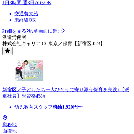
1日3時間 週3日からOK
交通費支給
未経験OK
詳細を見る
応募画面に進む
派遣労働者
株式会社キャリア CC東京／保育【新宿区-023】
新宿区／子どもたち一人ひとりに寄り添う保育を実践♪【派
遣社員】※資格必須
幼児教育スタッフ
時給
1,920
円〜
勤務地
面接地