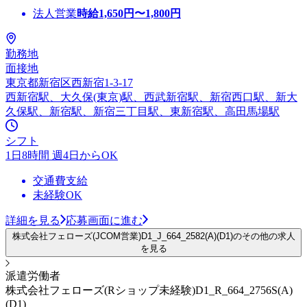
法人営業
時給
1,650
円〜
1,800
円
勤務地
面接地
東京都新宿区西新宿1-3-17
西新宿駅、大久保(東京)駅、西武新宿駅、新宿西口駅、新大
久保駅、新宿駅、新宿三丁目駅、東新宿駅、高田馬場駅
シフト
1日8時間 週4日からOK
交通費支給
未経験OK
詳細を見る
応募画面に進む
株式会社フェローズ(JCOM営業)D1_J_664_2582(A)(D1)のその他の求人
を見る
派遣労働者
株式会社フェローズ(Rショップ未経験)D1_R_664_2756S(A)
(D1)