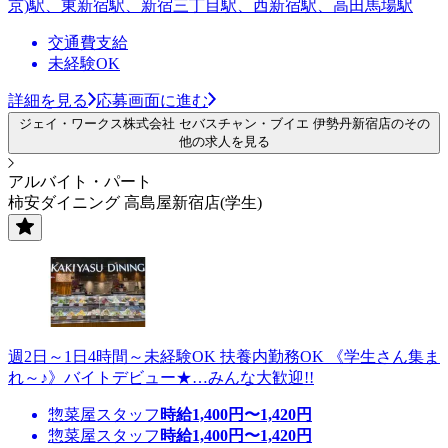
京)駅、東新宿駅、新宿三丁目駅、西新宿駅、高田馬場駅
交通費支給
未経験OK
詳細を見る
応募画面に進む
ジェイ・ワークス株式会社 セバスチャン・ブイエ 伊勢丹新宿店のその
他の求人を見る
アルバイト・パート
柿安ダイニング 高島屋新宿店(学生)
週2日～1日4時間～未経験OK 扶養内勤務OK 《学生さん集ま
れ～♪》バイトデビュー★…みんな大歓迎!!
惣菜屋スタッフ
時給
1,400
円〜
1,420
円
惣菜屋スタッフ
時給
1,400
円〜
1,420
円