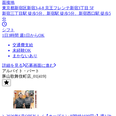
面接地
東京都新宿区新宿3-4-8 京王フレンテ新宿3丁目 5F
新宿三丁目駅 徒歩5分、新宿駅 徒歩5分、新宿西口駅 徒歩5
分
シフト
1日3時間 週1日からOK
交通費支給
未経験OK
まかないあり
詳細を見る
応募画面に進む
アルバイト・パート
豚山歌舞伎町店_01[419]