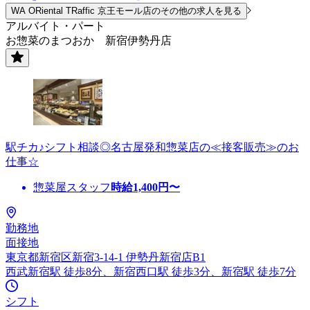
WA ORiental TRaffic 京王モール店のその他の求人を見る
アルバイト・パート
お惣菜のまつおか 新宿伊勢丹店
駅チカ♪シフト相談◎名古屋発和惣菜店の≪接客販売≫のお
仕事☆
惣菜屋スタッフ
時給
1,400
円〜
勤務地
面接地
東京都新宿区新宿3-14-1 伊勢丹新宿店B1
西武新宿駅 徒歩8分、新宿西口駅 徒歩3分、新宿駅 徒歩7分
シフト