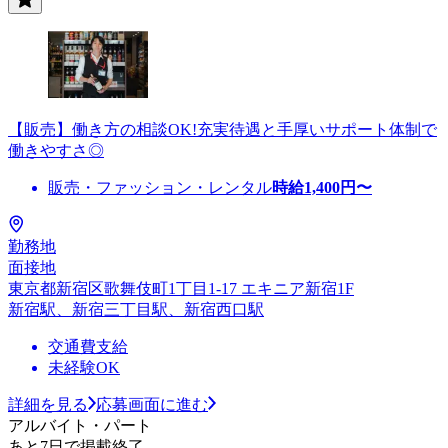
【販売】働き方の相談OK!充実待遇と手厚いサポート体制で
働きやすさ◎
販売・ファッション・レンタル
時給
1,400
円〜
勤務地
面接地
東京都新宿区歌舞伎町1丁目1-17 エキニア新宿1F
新宿駅、新宿三丁目駅、新宿西口駅
交通費支給
未経験OK
詳細を見る
応募画面に進む
アルバイト・パート
あと7日で掲載終了