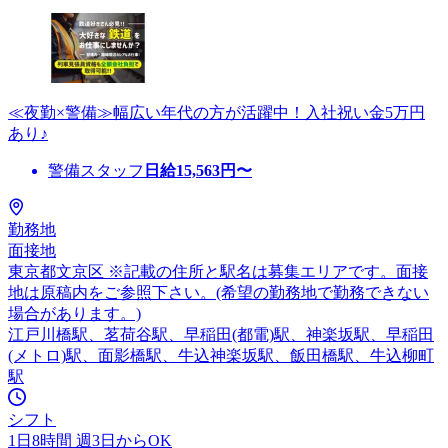
≪夜勤×警備≫幅広い年代の方が活躍中！入社祝い金5万円
あり♪
警備スタッフ
日給
15,563
円〜
勤務地
面接地
東京都文京区 ※記載の住所と駅名は募集エリアです。面接
地は原稿内をご参照下さい。(希望の勤務地で勤務できない
場合があります。)
江戸川橋駅、茗荷谷駅、早稲田(都電)駅、神楽坂駅、早稲田
(メトロ)駅、面影橋駅、牛込神楽坂駅、飯田橋駅、牛込柳町
駅
シフト
1日8時間 週3日からOK