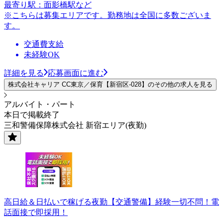
最寄り駅：面影橋駅など
※こちらは募集エリアです。勤務地は全国に多数ございま
す。
交通費支給
未経験OK
詳細を見る
応募画面に進む
株式会社キャリア CC東京／保育【新宿区-028】のその他の求人を見る
アルバイト・パート
本日で掲載終了
三和警備保障株式会社 新宿エリア(夜勤)
高日給＆日払いで稼げる夜勤【交通警備】経験一切不問！電
話面接で即採用！