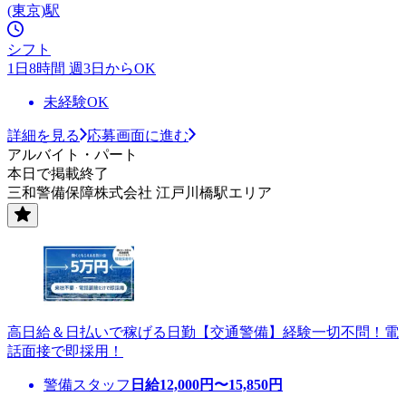
(東京)駅
シフト
1日8時間 週3日からOK
未経験OK
詳細を見る
応募画面に進む
アルバイト・パート
本日で掲載終了
三和警備保障株式会社 江戸川橋駅エリア
高日給＆日払いで稼げる日勤【交通警備】経験一切不問！電
話面接で即採用！
警備スタッフ
日給
12,000
円〜
15,850
円