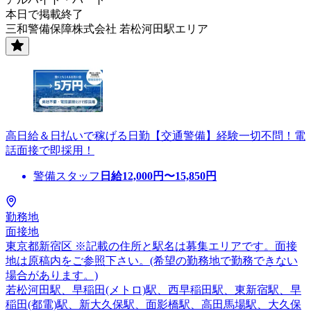
本日で掲載終了
三和警備保障株式会社 若松河田駅エリア
高日給＆日払いで稼げる日勤【交通警備】経験一切不問！電
話面接で即採用！
警備スタッフ
日給
12,000
円〜
15,850
円
勤務地
面接地
東京都新宿区 ※記載の住所と駅名は募集エリアです。面接
地は原稿内をご参照下さい。(希望の勤務地で勤務できない
場合があります。)
若松河田駅、早稲田(メトロ)駅、西早稲田駅、東新宿駅、早
稲田(都電)駅、新大久保駅、面影橋駅、高田馬場駅、大久保