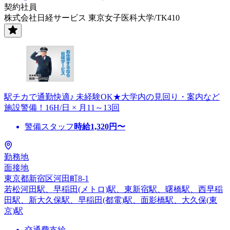
契約社員
株式会社日経サービス 東京女子医科大学/TK410
駅チカで通勤快適♪ 未経験OK★大学内の見回り・案内など
施設警備！16H/日 × 月11～13回
警備スタッフ
時給
1,320
円〜
勤務地
面接地
東京都新宿区河田町8-1
若松河田駅、早稲田(メトロ)駅、東新宿駅、曙橋駅、西早稲
田駅、新大久保駅、早稲田(都電)駅、面影橋駅、大久保(東
京)駅
交通費支給