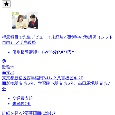
得意科目で先生デビュー！未経験が活躍中の塾講師（シフト
自由） ／明光義塾
個別指導講師
1コマ(95分)
2,021
円〜
勤務地
面接地
東京都新宿区西早稲田2-11-12 八百板ビル 2F
面影橋駅 徒歩5分、学習院下駅 徒歩5分、高田馬場駅 徒歩7
分
交通費支給
未経験OK
詳細を見る
応募画面に進む