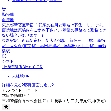
勤務地
面接地
東京都新宿区新宿 ※記載の住所と駅名は募集エリアです。
面接地は原稿内をご参照下さい。(希望の勤務地で勤務でき
ない場合があります。)
東新宿駅、西武新宿駅、新大久保駅、新宿三丁目駅、新宿
駅、大久保(東京)駅、高田馬場駅、早稲田(メトロ)駅、面影
橋駅
シフト
1日8時間 週3日からOK
未経験OK
詳細を見る
応募画面に進む
アルバイト・パート
本日で掲載終了
三和警備保障株式会社 江戸川橋駅エリア 列車見張員(夜勤)