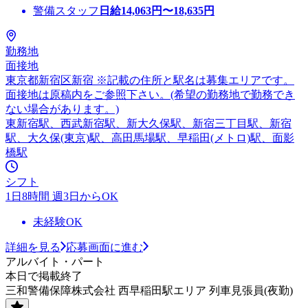
警備スタッフ
日給
14,063
円〜
18,635
円
勤務地
面接地
東京都新宿区新宿 ※記載の住所と駅名は募集エリアです。
面接地は原稿内をご参照下さい。(希望の勤務地で勤務でき
ない場合があります。)
東新宿駅、西武新宿駅、新大久保駅、新宿三丁目駅、新宿
駅、大久保(東京)駅、高田馬場駅、早稲田(メトロ)駅、面影
橋駅
シフト
1日8時間 週3日からOK
未経験OK
詳細を見る
応募画面に進む
アルバイト・パート
本日で掲載終了
三和警備保障株式会社 西早稲田駅エリア 列車見張員(夜勤)