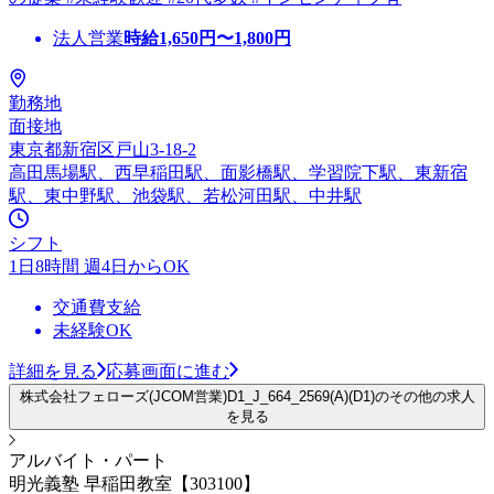
法人営業
時給
1,650
円〜
1,800
円
勤務地
面接地
東京都新宿区戸山3-18-2
高田馬場駅、西早稲田駅、面影橋駅、学習院下駅、東新宿
駅、東中野駅、池袋駅、若松河田駅、中井駅
シフト
1日8時間 週4日からOK
交通費支給
未経験OK
詳細を見る
応募画面に進む
株式会社フェローズ(JCOM営業)D1_J_664_2569(A)(D1)のその他の求人
を見る
アルバイト・パート
明光義塾 早稲田教室【303100】