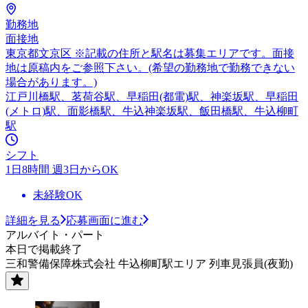
勤務地
面接地
東京都文京区 ※記載の住所と駅名は募集エリアです。面接
地は原稿内をご参照下さい。(希望の勤務地で勤務できない
場合があります。)
江戸川橋駅、茗荷谷駅、早稲田(都電)駅、神楽坂駅、早稲田
(メトロ)駅、面影橋駅、牛込神楽坂駅、飯田橋駅、牛込柳町
駅
シフト
1日8時間 週3日からOK
未経験OK
詳細を見る
応募画面に進む
アルバイト・パート
本日で掲載終了
三和警備保障株式会社 牛込柳町駅エリア 列車見張員(夜勤)