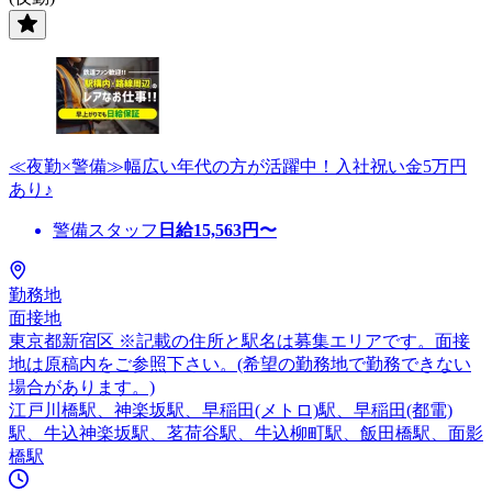
≪夜勤×警備≫幅広い年代の方が活躍中！入社祝い金5万円
あり♪
警備スタッフ
日給
15,563
円〜
勤務地
面接地
東京都新宿区 ※記載の住所と駅名は募集エリアです。面接
地は原稿内をご参照下さい。(希望の勤務地で勤務できない
場合があります。)
江戸川橋駅、神楽坂駅、早稲田(メトロ)駅、早稲田(都電)
駅、牛込神楽坂駅、茗荷谷駅、牛込柳町駅、飯田橋駅、面影
橋駅