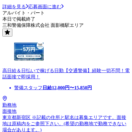
詳細を見る
応募画面に進む
アルバイト・パート
本日で掲載終了
三和警備保障株式会社 面影橋駅エリア
高日給＆日払いで稼げる日勤【交通警備】経験一切不問！電
話面接で即採用！
警備スタッフ
日給
12,000
円〜
15,850
円
勤務地
面接地
東京都新宿区 ※記載の住所と駅名は募集エリアです。面接
地は原稿内をご参照下さい。(希望の勤務地で勤務できない
場合があります。)