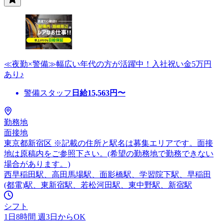
≪夜勤×警備≫幅広い年代の方が活躍中！入社祝い金5万円
あり♪
警備スタッフ
日給
15,563
円〜
勤務地
面接地
東京都新宿区 ※記載の住所と駅名は募集エリアです。面接
地は原稿内をご参照下さい。(希望の勤務地で勤務できない
場合があります。)
西早稲田駅、高田馬場駅、面影橋駅、学習院下駅、早稲田
(都電)駅、東新宿駅、若松河田駅、東中野駅、新宿駅
シフト
1日8時間 週3日からOK