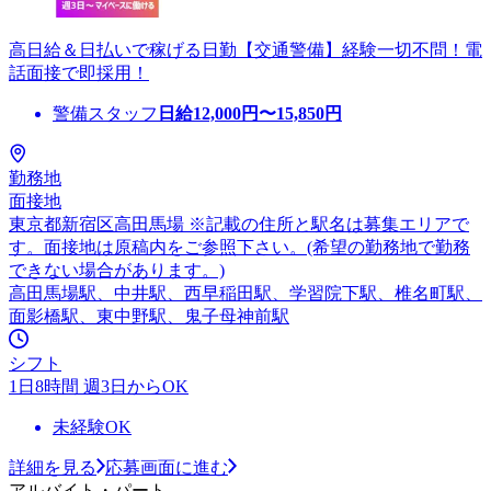
高日給＆日払いで稼げる日勤【交通警備】経験一切不問！電
話面接で即採用！
警備スタッフ
日給
12,000
円〜
15,850
円
勤務地
面接地
東京都新宿区高田馬場 ※記載の住所と駅名は募集エリアで
す。面接地は原稿内をご参照下さい。(希望の勤務地で勤務
できない場合があります。)
高田馬場駅、中井駅、西早稲田駅、学習院下駅、椎名町駅、
面影橋駅、東中野駅、鬼子母神前駅
シフト
1日8時間 週3日からOK
未経験OK
詳細を見る
応募画面に進む
アルバイト・パート