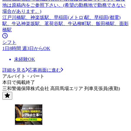
地は原稿内をご参照下さい。(希望の勤務地で勤務できない
場合があります。)
江戸川橋駅、神楽坂駅、早稲田(メトロ)駅、早稲田(都電)
駅、牛込神楽坂駅、茗荷谷駅、牛込柳町駅、飯田橋駅、面影
橋駅
シフト
1日8時間 週3日からOK
未経験OK
詳細を見る
応募画面に進む
アルバイト・パート
本日で掲載終了
三和警備保障株式会社 高田馬場エリア 列車見張員(夜勤)