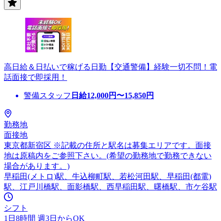
高日給＆日払いで稼げる日勤【交通警備】経験一切不問！電
話面接で即採用！
警備スタッフ
日給
12,000
円〜
15,850
円
勤務地
面接地
東京都新宿区 ※記載の住所と駅名は募集エリアです。面接
地は原稿内をご参照下さい。(希望の勤務地で勤務できない
場合があります。)
早稲田(メトロ)駅、牛込柳町駅、若松河田駅、早稲田(都電)
駅、江戸川橋駅、面影橋駅、西早稲田駅、曙橋駅、市ケ谷駅
シフト
1日8時間 週3日からOK