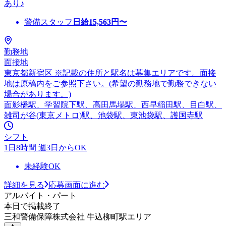
あり♪
警備スタッフ
日給
15,563
円〜
勤務地
面接地
東京都新宿区 ※記載の住所と駅名は募集エリアです。面接
地は原稿内をご参照下さい。(希望の勤務地で勤務できない
場合があります。)
面影橋駅、学習院下駅、高田馬場駅、西早稲田駅、目白駅、
雑司が谷(東京メトロ)駅、池袋駅、東池袋駅、護国寺駅
シフト
1日8時間 週3日からOK
未経験OK
詳細を見る
応募画面に進む
アルバイト・パート
本日で掲載終了
三和警備保障株式会社 牛込柳町駅エリア