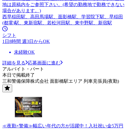
地は原稿内をご参照下さい。(希望の勤務地で勤務できない
場合があります。)
西早稲田駅、高田馬場駅、面影橋駅、学習院下駅、早稲田
(都電)駅、東新宿駅、若松河田駅、東中野駅、新宿駅
シフト
1日8時間 週3日からOK
未経験OK
詳細を見る
応募画面に進む
アルバイト・パート
本日で掲載終了
三和警備保障株式会社 面影橋駅エリア 列車見張員(夜勤)
≪夜勤×警備≫幅広い年代の方が活躍中！入社祝い金5万円