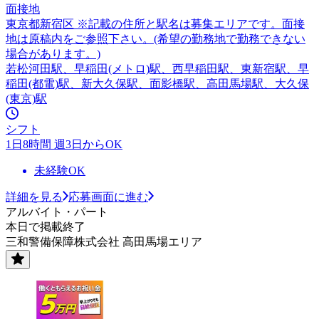
面接地
東京都新宿区 ※記載の住所と駅名は募集エリアです。面接
地は原稿内をご参照下さい。(希望の勤務地で勤務できない
場合があります。)
若松河田駅、早稲田(メトロ)駅、西早稲田駅、東新宿駅、早
稲田(都電)駅、新大久保駅、面影橋駅、高田馬場駅、大久保
(東京)駅
シフト
1日8時間 週3日からOK
未経験OK
詳細を見る
応募画面に進む
アルバイト・パート
本日で掲載終了
三和警備保障株式会社 高田馬場エリア