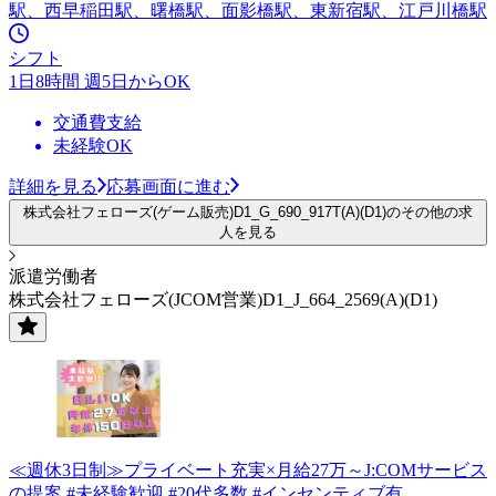
駅、西早稲田駅、曙橋駅、面影橋駅、東新宿駅、江戸川橋駅
シフト
1日8時間 週5日からOK
交通費支給
未経験OK
詳細を見る
応募画面に進む
株式会社フェローズ(ゲーム販売)D1_G_690_917T(A)(D1)のその他の求
人を見る
派遣労働者
株式会社フェローズ(JCOM営業)D1_J_664_2569(A)(D1)
≪週休3日制≫プライベート充実×月給27万～J:COMサービス
の提案 #未経験歓迎 #20代多数 #インセンティブ有