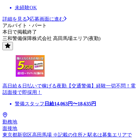
未経験OK
詳細を見る
応募画面に進む
アルバイト・パート
本日で掲載終了
三和警備保障株式会社 高田馬場エリア(夜勤)
高日給＆日払いで稼げる夜勤【交通警備】経験一切不問！電
話面接で即採用！
警備スタッフ
日給
14,063
円〜
18,635
円
勤務地
面接地
東京都新宿区高田馬場 ※記載の住所と駅名は募集エリアで