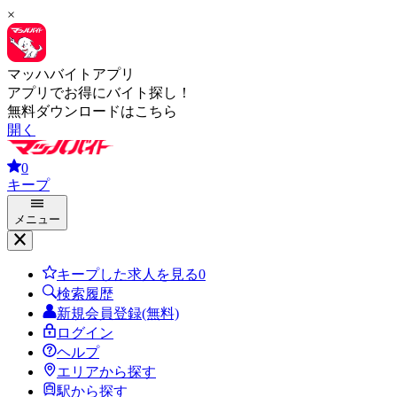
×
マッハバイトアプリ
アプリでお得にバイト探し！
無料ダウンロードはこちら
開く
0
キープ
メニュー
キープした求人を見る
0
検索履歴
新規会員登録(無料)
ログイン
ヘルプ
エリアから探す
駅から探す