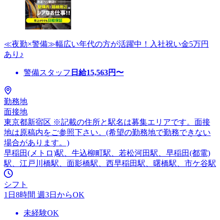
≪夜勤×警備≫幅広い年代の方が活躍中！入社祝い金5万円
あり♪
警備スタッフ
日給
15,563
円〜
勤務地
面接地
東京都新宿区 ※記載の住所と駅名は募集エリアです。面接
地は原稿内をご参照下さい。(希望の勤務地で勤務できない
場合があります。)
早稲田(メトロ)駅、牛込柳町駅、若松河田駅、早稲田(都電)
駅、江戸川橋駅、面影橋駅、西早稲田駅、曙橋駅、市ケ谷駅
シフト
1日8時間 週3日からOK
未経験OK