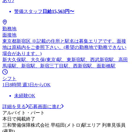
あり♪
警備スタッフ
日給
15,563
円〜
勤務地
面接地
東京都新宿区 ※記載の住所と駅名は募集エリアです。面接
地は原稿内をご参照下さい。(希望の勤務地で勤務できない
場合があります。)
新大久保駅、大久保(東京)駅、東新宿駅、西武新宿駅、高田
馬場駅、新宿駅、新宿三丁目駅、西新宿駅、面影橋駅
シフト
1日8時間 週3日からOK
未経験OK
詳細を見る
応募画面に進む
アルバイト・パート
本日で掲載終了
三和警備保障株式会社 早稲田(メトロ)駅エリア 列車見張員
(夜勤)