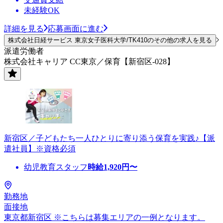
未経験OK
詳細を見る
応募画面に進む
株式会社日経サービス 東京女子医科大学/TK410のその他の求人を見る
派遣労働者
株式会社キャリア CC東京／保育【新宿区-028】
新宿区／子どもたち一人ひとりに寄り添う保育を実践♪【派
遣社員】※資格必須
幼児教育スタッフ
時給
1,920
円〜
勤務地
面接地
東京都新宿区 ※こちらは募集エリアの一例となります。