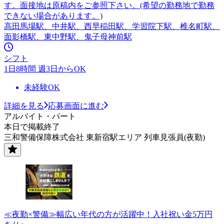
す。面接地は原稿内をご参照下さい。(希望の勤務地で勤務
できない場合があります。)
高田馬場駅、中井駅、西早稲田駅、学習院下駅、椎名町駅、
面影橋駅、東中野駅、鬼子母神前駅
シフト
1日8時間 週3日からOK
未経験OK
詳細を見る
応募画面に進む
アルバイト・パート
本日で掲載終了
三和警備保障株式会社 東新宿駅エリア 列車見張員(夜勤)
≪夜勤×警備≫幅広い年代の方が活躍中！入社祝い金5万円