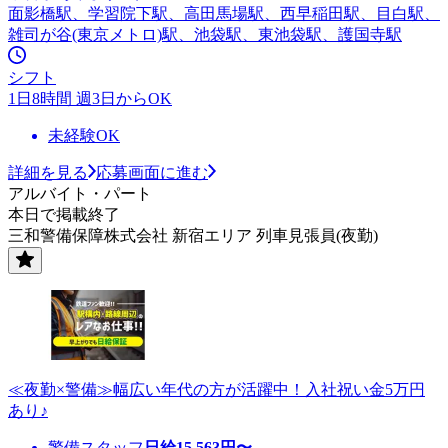
面影橋駅、学習院下駅、高田馬場駅、西早稲田駅、目白駅、
雑司が谷(東京メトロ)駅、池袋駅、東池袋駅、護国寺駅
シフト
1日8時間 週3日からOK
未経験OK
詳細を見る
応募画面に進む
アルバイト・パート
本日で掲載終了
三和警備保障株式会社 新宿エリア 列車見張員(夜勤)
≪夜勤×警備≫幅広い年代の方が活躍中！入社祝い金5万円
あり♪
警備スタッフ
日給
15,563
円〜