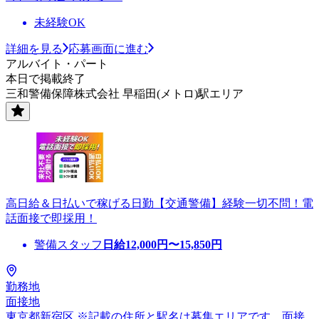
未経験OK
詳細を見る
応募画面に進む
アルバイト・パート
本日で掲載終了
三和警備保障株式会社 早稲田(メトロ)駅エリア
高日給＆日払いで稼げる日勤【交通警備】経験一切不問！電
話面接で即採用！
警備スタッフ
日給
12,000
円〜
15,850
円
勤務地
面接地
東京都新宿区 ※記載の住所と駅名は募集エリアです。面接