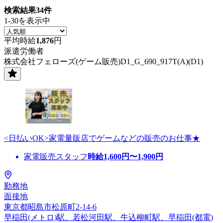
検索結果
34
件
1-30を表示中
平均時給
1,876
円
派遣労働者
株式会社フェローズ(ゲーム販売)D1_G_690_917T(A)(D1)
<日払いOK>家電量販店でゲームなどの販売のお仕事★
家電販売スタッフ
時給
1,600
円〜
1,900
円
勤務地
面接地
東京都昭島市松原町2-14-6
早稲田(メトロ)駅、若松河田駅、牛込柳町駅、早稲田(都電)