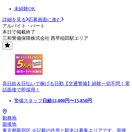
未経験OK
詳細を見る
応募画面に進む
アルバイト・パート
本日で掲載終了
三和警備保障株式会社 西早稲田駅エリア
高日給＆日払いで稼げる日勤【交通警備】経験一切不問！電
話面接で即採用！
警備スタッフ
日給
12,000
円〜
15,850
円
勤務地
面接地
東京都新宿区 ※記載の住所と駅名は募集エリアです。面接