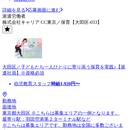
詳細を見る
応募画面に進む
派遣労働者
株式会社キャリア CC東京／保育【大田区-033】
大田区／子どもたち一人ひとりに寄り添う保育を実践♪【派
遣社員】※資格必須
幼児教育スタッフ
時給
1,920
円〜
勤務地
面接地
東京都大田区 ※こちらは募集エリアの一例となります。
最寄り駅：羽田空港第２ターミナル駅など
※こちらは募集エリアです。勤務地は全国に多数ございま