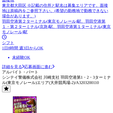
面接地
東京都大田区 ※記載の住所と駅名は募集エリアです。面接
地は原稿内をご参照下さい。(希望の勤務地で勤務できない
場合があります。)
羽田空港第２ターミナル(東京モノレール)駅、羽田空港第
１・第２ターミナル(京急)駅、羽田空港第１ターミナル(東京
モノレール)駅
シフト
1日8時間 週3日からOK
未経験OK
詳細を見る
応募画面に進む
アルバイト・パート
シンテイ警備株式会社 川崎支社 羽田空港第1・2・3ターミナ
ル(東京モノレール)エリア(大井競馬場-2)/A3203200110