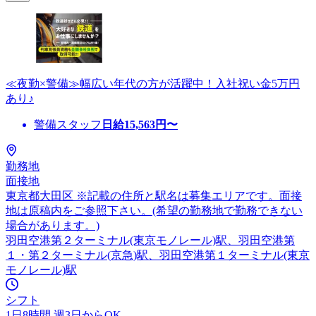
≪夜勤×警備≫幅広い年代の方が活躍中！入社祝い金5万円
あり♪
警備スタッフ
日給
15,563
円〜
勤務地
面接地
東京都大田区 ※記載の住所と駅名は募集エリアです。面接
地は原稿内をご参照下さい。(希望の勤務地で勤務できない
場合があります。)
羽田空港第２ターミナル(東京モノレール)駅、羽田空港第
１・第２ターミナル(京急)駅、羽田空港第１ターミナル(東京
モノレール)駅
シフト
1日8時間 週3日からOK