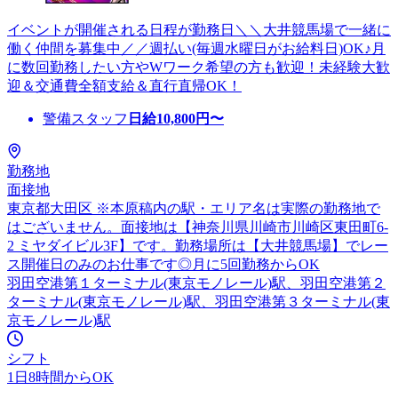
イベントが開催される日程が勤務日＼＼大井競馬場で一緒に
働く仲間を募集中／／週払い(毎週水曜日がお給料日)OK♪月
に数回勤務したい方やWワーク希望の方も歓迎！未経験大歓
迎＆交通費全額支給＆直行直帰OK！
警備スタッフ
日給
10,800
円〜
勤務地
面接地
東京都大田区 ※本原稿内の駅・エリア名は実際の勤務地で
はございません。面接地は【神奈川県川崎市川崎区東田町6-
2 ミヤダイビル3F】です。勤務場所は【大井競馬場】でレー
ス開催日のみのお仕事です◎月に5回勤務からOK
羽田空港第１ターミナル(東京モノレール)駅、羽田空港第２
ターミナル(東京モノレール)駅、羽田空港第３ターミナル(東
京モノレール)駅
シフト
1日8時間からOK