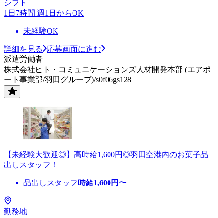
シフト
1日7時間 週1日からOK
未経験OK
詳細を見る
応募画面に進む
派遣労働者
株式会社ヒト・コミュニケーションズ人材開発本部 (エアポ
ート事業部/羽田グループ)/s0f06gs128
【未経験大歓迎◎】高時給1,600円◎羽田空港内のお菓子品
出しスタッフ！
品出しスタッフ
時給
1,600
円〜
勤務地