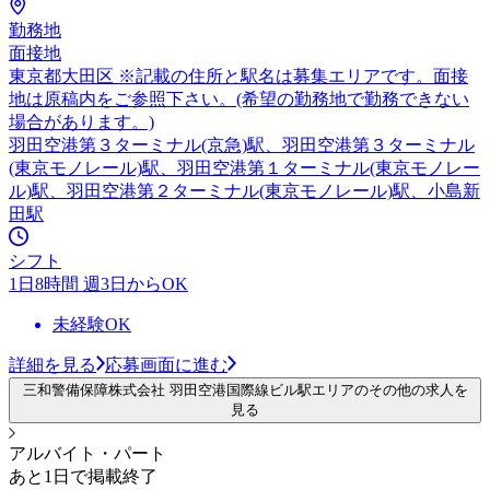
勤務地
面接地
東京都大田区 ※記載の住所と駅名は募集エリアです。面接
地は原稿内をご参照下さい。(希望の勤務地で勤務できない
場合があります。)
羽田空港第３ターミナル(京急)駅、羽田空港第３ターミナル
(東京モノレール)駅、羽田空港第１ターミナル(東京モノレー
ル)駅、羽田空港第２ターミナル(東京モノレール)駅、小島新
田駅
シフト
1日8時間 週3日からOK
未経験OK
詳細を見る
応募画面に進む
三和警備保障株式会社 羽田空港国際線ビル駅エリアのその他の求人を
見る
アルバイト・パート
あと1日で掲載終了