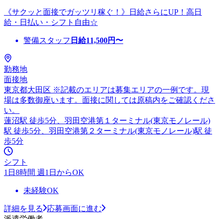
《サクッと面接でガッツリ稼ぐ！》日給さらにUP！高日
給・日払い・シフト自由☆
警備スタッフ
日給
11,500
円〜
勤務地
面接地
東京都大田区 ※記載のエリアは募集エリアの一例です。現
場は多数御座います。面接に関しては原稿内をご確認くださ
い。
蓮沼駅 徒歩5分、羽田空港第１ターミナル(東京モノレール)
駅 徒歩5分、羽田空港第２ターミナル(東京モノレール)駅 徒
歩5分
シフト
1日8時間 週1日からOK
未経験OK
詳細を見る
応募画面に進む
派遣労働者