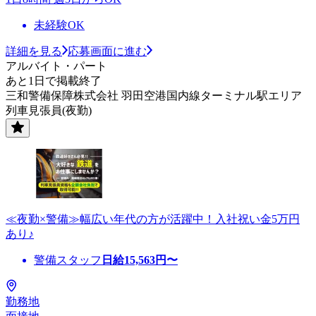
未経験OK
詳細を見る
応募画面に進む
アルバイト・パート
あと1日で掲載終了
三和警備保障株式会社 羽田空港国内線ターミナル駅エリア
列車見張員(夜勤)
≪夜勤×警備≫幅広い年代の方が活躍中！入社祝い金5万円
あり♪
警備スタッフ
日給
15,563
円〜
勤務地