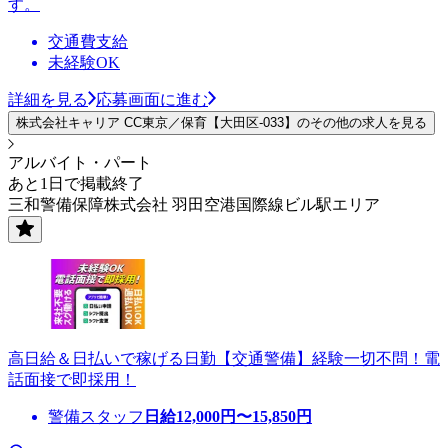
す。
交通費支給
未経験OK
詳細を見る
応募画面に進む
株式会社キャリア CC東京／保育【大田区-033】のその他の求人を見る
アルバイト・パート
あと1日で掲載終了
三和警備保障株式会社 羽田空港国際線ビル駅エリア
高日給＆日払いで稼げる日勤【交通警備】経験一切不問！電
話面接で即採用！
警備スタッフ
日給
12,000
円〜
15,850
円