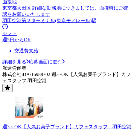
面接地
東京都大田区 詳細な勤務地につきましては、面接時にご確
認をお願いいたします
羽田空港第２ターミナル(東京モノレール)駅
シフト
週5日からOK
交通費支給
詳細を見る
応募画面に進む
派遣労働者
株式会社iDA/16988702 週3~OK【人気お菓子ブランド】カフ
ェスタッフ 羽田空港
週3～OK【人気お菓子ブランド】カフェスタッフ 羽田空港