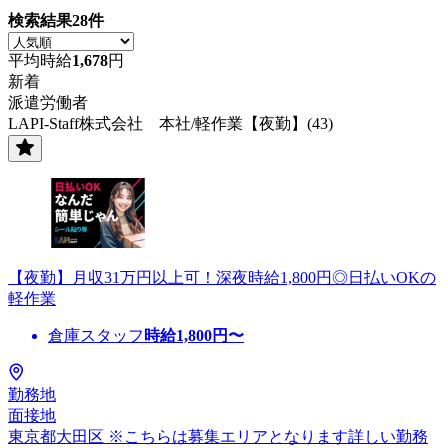
検索結果
28
件
平均時給
1,678
円
新着
派遣労働者
LAPI-Staff株式会社 本社/軽作業【夜勤】(43)
【夜勤】月収31万円以上可！深夜時給1,800円◎日払いOKの
軽作業
倉庫スタッフ
時給
1,800
円〜
勤務地
面接地
東京都大田区 ※こちらは募集エリアとなります詳しい勤務