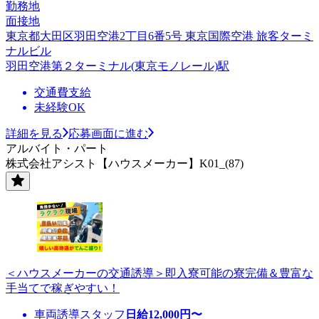
勤務地
面接地
東京都大田区羽田空港2丁目6番5号 東京国際空港 旅客ターミ
ナルビル
羽田空港第２ターミナル(東京モノレール)駅
交通費支給
未経験OK
詳細を見る
応募画面に進む
アルバイト・パート
株式会社アシスト【ハウスメーカー】K01_(87)
＜ハウスメーカーの交通誘導＞即入寮可能の寮完備＆豊富な
手当てで稼ぎやすい！
車両誘導スタッフ
日給
12,000
円〜