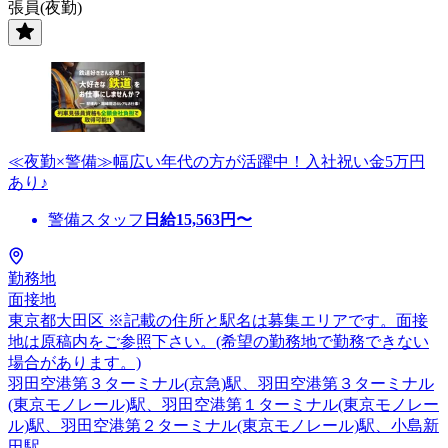
張員(夜勤)
≪夜勤×警備≫幅広い年代の方が活躍中！入社祝い金5万円
あり♪
警備スタッフ
日給
15,563
円〜
勤務地
面接地
東京都大田区 ※記載の住所と駅名は募集エリアです。面接
地は原稿内をご参照下さい。(希望の勤務地で勤務できない
場合があります。)
羽田空港第３ターミナル(京急)駅、羽田空港第３ターミナル
(東京モノレール)駅、羽田空港第１ターミナル(東京モノレー
ル)駅、羽田空港第２ターミナル(東京モノレール)駅、小島新
田駅