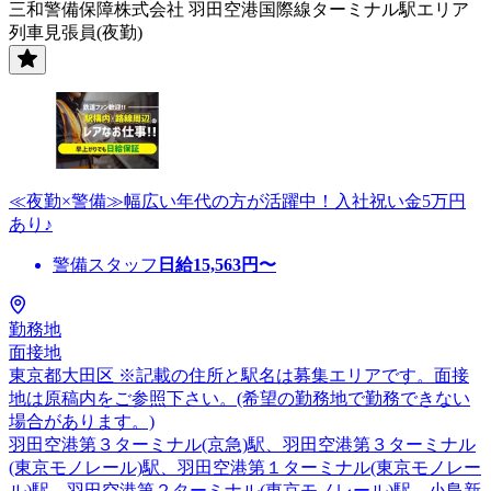
三和警備保障株式会社 羽田空港国際線ターミナル駅エリア
列車見張員(夜勤)
≪夜勤×警備≫幅広い年代の方が活躍中！入社祝い金5万円
あり♪
警備スタッフ
日給
15,563
円〜
勤務地
面接地
東京都大田区 ※記載の住所と駅名は募集エリアです。面接
地は原稿内をご参照下さい。(希望の勤務地で勤務できない
場合があります。)
羽田空港第３ターミナル(京急)駅、羽田空港第３ターミナル
(東京モノレール)駅、羽田空港第１ターミナル(東京モノレー
ル)駅、羽田空港第２ターミナル(東京モノレール)駅、小島新