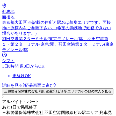
勤務地
面接地
東京都大田区 ※記載の住所と駅名は募集エリアです。面接
地は原稿内をご参照下さい。(希望の勤務地で勤務できない
場合があります。)
羽田空港第２ターミナル(東京モノレール)駅、羽田空港第
１・第２ターミナル(京急)駅、羽田空港第１ターミナル(東京
モノレール)駅
シフト
1日8時間 週3日からOK
未経験OK
詳細を見る
応募画面に進む
三和警備保障株式会社 羽田空港第1ビル駅エリアのその他の求人を見る
アルバイト・パート
あと1日で掲載終了
三和警備保障株式会社 羽田空港国際線ビル駅エリア 列車見