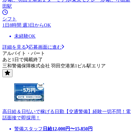
田駅
シフト
1日8時間 週3日からOK
未経験OK
詳細を見る
応募画面に進む
アルバイト・パート
あと1日で掲載終了
三和警備保障株式会社 羽田空港第1ビル駅エリア
高日給＆日払いで稼げる日勤【交通警備】経験一切不問！電
話面接で即採用！
警備スタッフ
日給
12,000
円〜
15,850
円