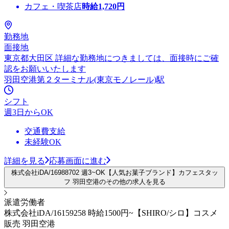
カフェ・喫茶店
時給
1,720
円
勤務地
面接地
東京都大田区 詳細な勤務地につきましては、面接時にご確
認をお願いいたします
羽田空港第２ターミナル(東京モノレール)駅
シフト
週3日からOK
交通費支給
未経験OK
詳細を見る
応募画面に進む
株式会社iDA/16988702 週3~OK【人気お菓子ブランド】カフェスタッ
フ 羽田空港のその他の求人を見る
派遣労働者
株式会社iDA/16159258 時給1500円~【SHIRO/シロ】コスメ
販売 羽田空港