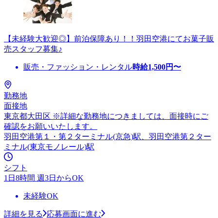
【未経験大歓迎◎】前泊保障あり！！羽田空港にてお菓子販
売スタッフ募集♪
販売・ファッション・レンタル
時給
1,500
円〜
勤務地
面接地
東京都大田区 ※詳細な勤務地につきましては、面接時にご
確認をお願いいたします。
羽田空港第１・第２ターミナル(京急)駅、羽田空港第２ター
ミナル(東京モノレール)駅
シフト
1日8時間 週3日からOK
未経験OK
詳細を見る
応募画面に進む