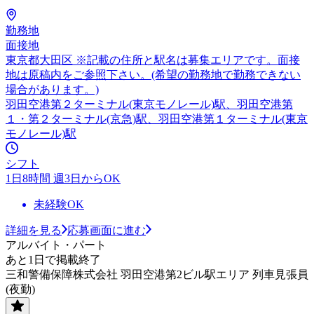
勤務地
面接地
東京都大田区 ※記載の住所と駅名は募集エリアです。面接
地は原稿内をご参照下さい。(希望の勤務地で勤務できない
場合があります。)
羽田空港第２ターミナル(東京モノレール)駅、羽田空港第
１・第２ターミナル(京急)駅、羽田空港第１ターミナル(東京
モノレール)駅
シフト
1日8時間 週3日からOK
未経験OK
詳細を見る
応募画面に進む
アルバイト・パート
あと1日で掲載終了
三和警備保障株式会社 羽田空港第2ビル駅エリア 列車見張員
(夜勤)