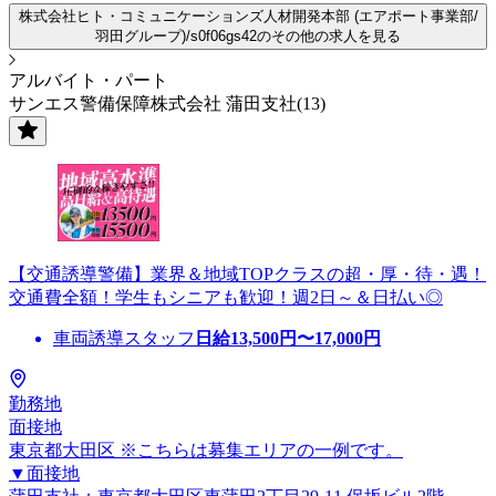
株式会社ヒト・コミュニケーションズ人材開発本部 (エアポート事業部/
羽田グループ)/s0f06gs42のその他の求人を見る
アルバイト・パート
サンエス警備保障株式会社 蒲田支社(13)
【交通誘導警備】業界＆地域TOPクラスの超・厚・待・遇！
交通費全額！学生もシニアも歓迎！週2日～＆日払い◎
車両誘導スタッフ
日給
13,500
円〜
17,000
円
勤務地
面接地
東京都大田区 ※こちらは募集エリアの一例です。
▼面接地