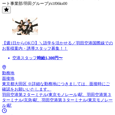
ート事業部/羽田グループ)/s1f06ks00
【週1日からOK◎】＼語学を活かせる／羽田空港国際線での
お客様案内・誘導スタッフ募集！！
空港スタッフ
時給
1,300
円〜
勤務地
面接地
東京都大田区 ※詳細な勤務地につきましては、面接時にご
確認をお願いいたします。
羽田空港第２ターミナル(東京モノレール)駅、羽田空港第３
ターミナル(京急)駅、羽田空港第３ターミナル(東京モノレー
ル)駅