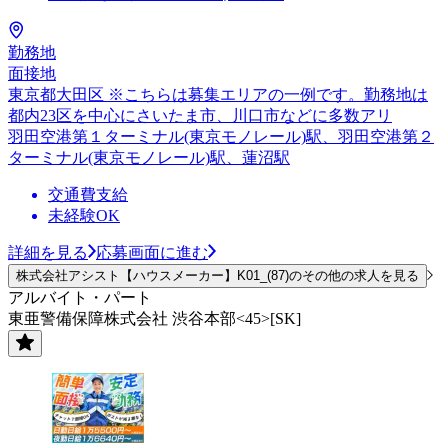
勤務地
面接地
東京都大田区 ※こちらは募集エリアの一例です。勤務地は
都内23区を中心にさいたま市、川口市などに多数アリ
羽田空港第１ターミナル(東京モノレール)駅、羽田空港第２
ターミナル(東京モノレール)駅、蓮沼駅
交通費支給
未経験OK
詳細を見る
応募画面に進む
株式会社アシスト【ハウスメーカー】K01_(87)のその他の求人を見る
アルバイト・パート
東亜警備保障株式会社 渋谷本部<45>[SK]