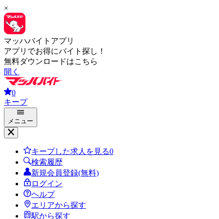
×
マッハバイトアプリ
アプリでお得にバイト探し！
無料ダウンロードはこちら
開く
0
キープ
メニュー
キープした求人を見る
0
検索履歴
新規会員登録(無料)
ログイン
ヘルプ
エリアから探す
駅から探す