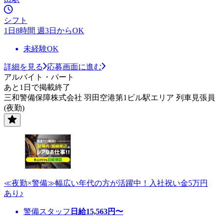
シフト
1日8時間 週3日からOK
未経験OK
詳細を見る
応募画面に進む
アルバイト・パート
あと1日で掲載終了
三和警備保障株式会社 羽田空港第1ビル駅エリア 列車見張員
(夜勤)
≪夜勤×警備≫幅広い年代の方が活躍中！入社祝い金5万円
あり♪
警備スタッフ
日給
15,563
円〜