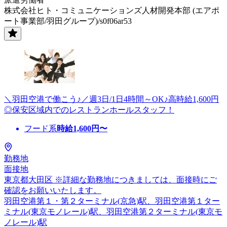
株式会社ヒト・コミュニケーションズ人材開発本部 (エアポ
ート事業部/羽田グループ)/s0f06ar53
＼羽田空港で働こう♪／週3日/1日4時間～OK♪高時給1,600円
◎保安区域内でのレストランホールスタッフ！
フード系
時給
1,600
円〜
勤務地
面接地
東京都大田区 ※詳細な勤務地につきましては、面接時にご
確認をお願いいたします。
羽田空港第１・第２ターミナル(京急)駅、羽田空港第１ター
ミナル(東京モノレール)駅、羽田空港第２ターミナル(東京モ
ノレール)駅