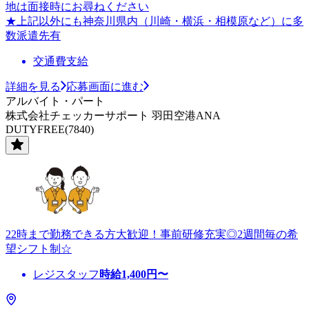
地は面接時にお尋ねください
★上記以外にも神奈川県内（川崎・横浜・相模原など）に多
数派遣先有
交通費支給
詳細を見る
応募画面に進む
アルバイト・パート
株式会社チェッカーサポート 羽田空港ANA
DUTYFREE(7840)
22時まで勤務できる方大歓迎！事前研修充実◎2週間毎の希
望シフト制☆
レジスタッフ
時給
1,400
円〜