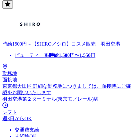
時給1500円～【SHIRO／シロ】コスメ販売 羽田空港
ビューティー系
時給
1,500
円〜
1,550
円
勤務地
面接地
東京都大田区 詳細な勤務地につきましては、面接時にご確
認をお願いいたします
羽田空港第２ターミナル(東京モノレール)駅
シフト
週3日からOK
交通費支給
未経験OK