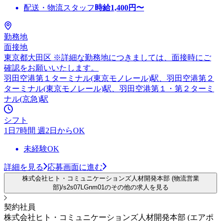
配送・物流スタッフ
時給
1,400
円〜
勤務地
面接地
東京都大田区 ※詳細な勤務地につきましては、面接時にご
確認をお願いいたします。
羽田空港第１ターミナル(東京モノレール)駅、羽田空港第２
ターミナル(東京モノレール)駅、羽田空港第１・第２ターミ
ナル(京急)駅
シフト
1日7時間 週2日からOK
未経験OK
詳細を見る
応募画面に進む
株式会社ヒト・コミュニケーションズ人材開発本部 (物流営業
部)/s2s07LGnm01のその他の求人を見る
契約社員
株式会社ヒト・コミュニケーションズ人材開発本部 (エアポ