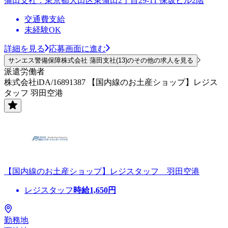
蒲田支社：東京都大田区東蒲田2丁目29-11 保坂ビル2階
交通費支給
未経験OK
詳細を見る
応募画面に進む
サンエス警備保障株式会社 蒲田支社(13)のその他の求人を見る
派遣労働者
株式会社iDA/16891387 【国内線のお土産ショップ】レジス
タッフ 羽田空港
【国内線のお土産ショップ】レジスタッフ 羽田空港
レジスタッフ
時給
1,650
円
勤務地