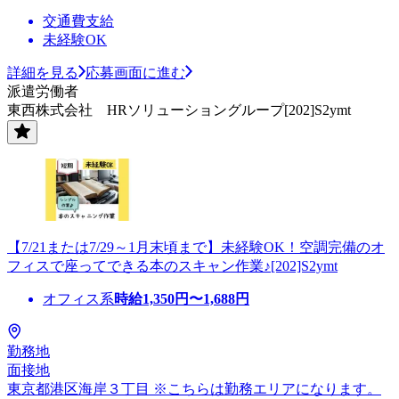
交通費支給
未経験OK
詳細を見る
応募画面に進む
派遣労働者
東西株式会社 HRソリューショングループ[202]S2ymt
【7/21または7/29～1月末頃まで】未経験OK！空調完備のオ
フィスで座ってできる本のスキャン作業♪[202]S2ymt
オフィス系
時給
1,350
円〜
1,688
円
勤務地
面接地
東京都港区海岸３丁目 ※こちらは勤務エリアになります。