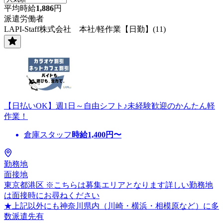
平均時給
1,886
円
派遣労働者
LAPI-Staff株式会社 本社/軽作業【日勤】(11)
【日払いOK】週1日～自由シフト♪未経験歓迎のかんたん軽
作業！
倉庫スタッフ
時給
1,400
円〜
勤務地
面接地
東京都港区 ※こちらは募集エリアとなります詳しい勤務地
は面接時にお尋ねください
★上記以外にも神奈川県内（川崎・横浜・相模原など）に多
数派遣先有