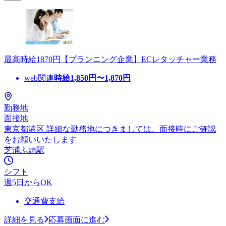
最高時給1870円【プランニング企業】ECレタッチャー業務
web関連
時給
1,850
円〜
1,870
円
勤務地
面接地
東京都港区 詳細な勤務地につきましては、面接時にご確認
をお願いいたします
芝浦ふ頭駅
シフト
週5日からOK
交通費支給
詳細を見る
応募画面に進む