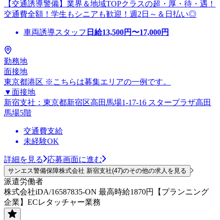
【交通誘導警備】業界＆地域TOPクラスの超・厚・待・遇！
交通費全額！学生もシニアも歓迎！週2日～＆日払い◎
車両誘導スタッフ
日給
13,500
円〜
17,000
円
勤務地
面接地
東京都港区 ※こちらは募集エリアの一例です。
▼面接地
新宿支社：東京都新宿区高田馬場1-17-16 スタープラザ高田
馬場5階
交通費支給
未経験OK
詳細を見る
応募画面に進む
サンエス警備保障株式会社 新宿支社(47)のその他の求人を見る
派遣労働者
株式会社iDA/16587835-ON 最高時給1870円【プランニング
企業】ECレタッチャー業務