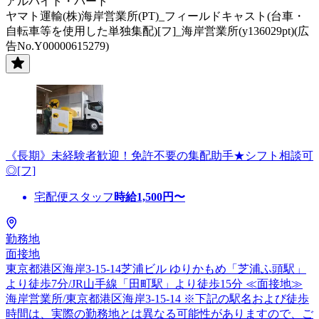
アルバイト・パート
ヤマト運輸(株)海岸営業所(PT)_フィールドキャスト(台車・
自転車等を使用した単独集配)[フ]_海岸営業所(y136029pt)(広
告No.Y00000615279)
《長期》未経験者歓迎！免許不要の集配助手★シフト相談可
◎[フ]
宅配便スタッフ
時給
1,500
円〜
勤務地
面接地
東京都港区海岸3-15-14芝浦ビル ゆりかもめ「芝浦ふ頭駅」
より徒歩7分/JR山手線「田町駅」より徒歩15分 ≪面接地≫
海岸営業所/東京都港区海岸3-15-14 ※下記の駅名および徒歩
時間は、実際の勤務地とは異なる可能性がありますので、ご