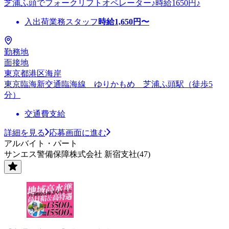
芝浦ふ頭でフォークリフトオペレーター♪時給1650円♪
入出荷業務スタッフ
時給
1,650
円〜
勤務地
面接地
東京都港区海岸
東京臨海新交通臨海線 ゆりかもめ 芝浦ふ頭駅（徒歩5
分）
交通費支給
詳細を見る
応募画面に進む
アルバイト・パート
サンエス警備保障株式会社 新宿支社(47)