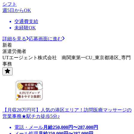
シフト
週5日からOK
交通費支給
未経験OK
詳細を見る
応募画面に進む
新着
派遣労働者
UTエージェント株式会社 南関東第一CU_東京都港区_専門
事務
【月収28万円可】人気の港区エリア！訪問医療マッサージの
営業事務★駅チカ徒歩5分♪
電話・メール
月給
250,000
円〜
287,000
円
メール処理
月給
250,000
円〜
287,000
円