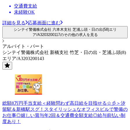
交通費支給
未経験OK
詳細を見る
応募画面に進む
シンテイ警備株式会社 六本木支社 芝浦ふ頭・日の出(58)エリ
ア/A3203200117のその他の求人を見る
アルバイト・パート
シンテイ警備株式会社 新橋支社 竹芝・日の出・芝浦ふ頭(8)
エリア/A3203200143
総額8万円手当支給＜経験問わず高日給を目指せる☆彡＞汐
留駅＆新橋駅スグ！スタイリッシュなオフィスビルで警備の
お仕事◎嬉しい賞与年2回＆交通費全額支給◎給与前払い制
度あり！