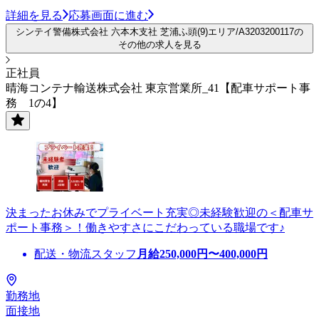
詳細を見る
応募画面に進む
シンテイ警備株式会社 六本木支社 芝浦ふ頭(9)エリア/A3203200117の
その他の求人を見る
正社員
晴海コンテナ輸送株式会社 東京営業所_41【配車サポート事
務 1の4】
決まったお休みでプライベート充実◎未経験歓迎の＜配車サ
ポート事務＞！働きやすさにこだわっている職場です♪
配送・物流スタッフ
月給
250,000
円〜
400,000
円
勤務地
面接地