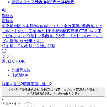
警備スタッフ
日給
10,000
円〜
14,691
円
勤務地
面接地
東京都港区 ※本原稿内の駅・エリア名は実際の勤務地では
ございません。面接地は【東京都港区西新橋1丁目14-12 不
二ビルディング4階】／勤務地【汐留エリア】でのオフィス
ビル警備のお仕事です。
竹芝駅、日の出駅、芝浦ふ頭駅
シフト
週3日からOK
交通費支給
未経験OK
詳細を見る
応募画面に進む
シンテイ警備株式会社 新橋支社 竹芝・日の出・芝浦ふ頭(8)エリ
ア/A3203200143のその他の求人を見る
アルバイト・パート