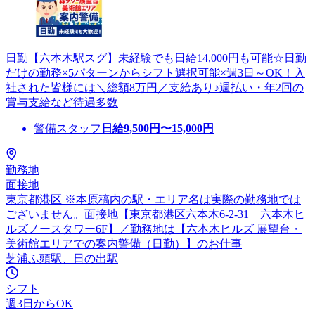
日勤【六本木駅スグ】未経験でも日給14,000円も可能☆日勤
だけの勤務×5パターンからシフト選択可能×週3日～OK！入
社された皆様には＼総額8万円／支給あり♪週払い・年2回の
賞与支給など待遇多数
警備スタッフ
日給
9,500
円〜
15,000
円
勤務地
面接地
東京都港区 ※本原稿内の駅・エリア名は実際の勤務地では
ございません。面接地【東京都港区六本木6-2-31 六本木ヒ
ルズノースタワー6F】／勤務地は【六本木ヒルズ 展望台・
美術館エリアでの案内警備（日勤）】のお仕事
芝浦ふ頭駅、日の出駅
シフト
週3日からOK