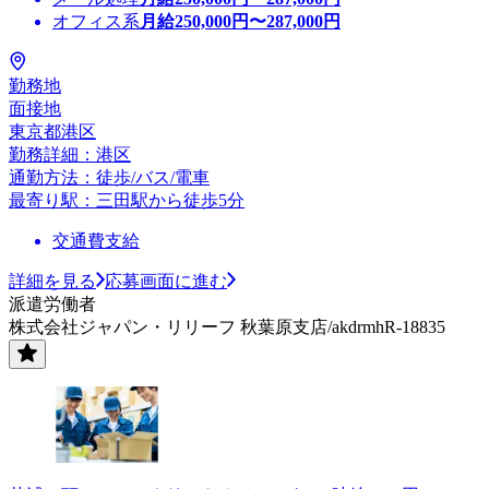
オフィス系
月給
250,000
円〜
287,000
円
勤務地
面接地
東京都港区
勤務詳細：港区
通勤方法：徒歩/バス/電車
最寄り駅：三田駅から徒歩5分
交通費支給
詳細を見る
応募画面に進む
派遣労働者
株式会社ジャパン・リリーフ 秋葉原支店/akdrmhR-18835