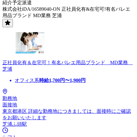
紹介予定派遣
株式会社iDA/16589040-ON 正社員化有&在宅可!有名バレエ
用品ブランド MD業務 芝浦
正社員化有＆在宅可！有名バレエ用品ブランド MD業務
芝浦
オフィス系
時給
1,700
円〜
1,900
円
勤務地
面接地
東京都港区 詳細な勤務地につきましては、面接時にご確認
をお願いいたします
芝浦ふ頭駅