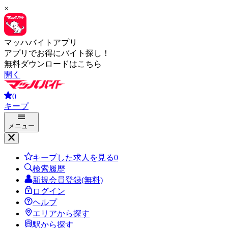
×
マッハバイトアプリ
アプリでお得にバイト探し！
無料ダウンロードはこちら
開く
0
キープ
メニュー
キープした求人を見る
0
検索履歴
新規会員登録(無料)
ログイン
ヘルプ
エリアから探す
駅から探す