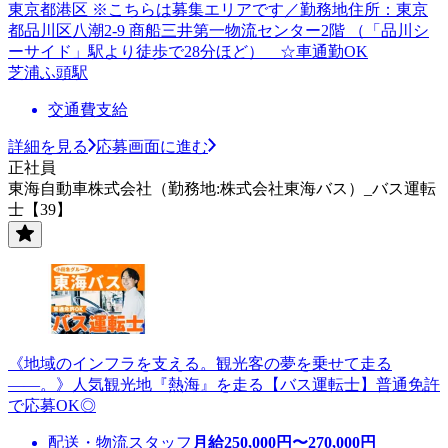
東京都港区 ※こちらは募集エリアです／勤務地住所：東京
都品川区八潮2-9 商船三井第一物流センター2階 （「品川シ
ーサイド」駅より徒歩で28分ほど） ☆車通勤OK
芝浦ふ頭駅
交通費支給
詳細を見る
応募画面に進む
正社員
東海自動車株式会社（勤務地:株式会社東海バス）_バス運転
士【39】
《地域のインフラを支える。観光客の夢を乗せて走る
――。》人気観光地『熱海』を走る【バス運転士】普通免許
で応募OK◎
配送・物流スタッフ
月給
250,000
円〜
270,000
円