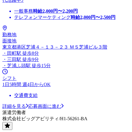
代活躍中♪
一般事務
時給
2,000
円〜
2,200
円
テレフォンマーケティング
時給
2,000
円〜
2,500
円
勤務地
面接地
東京都港区芝浦４－１３－２３ ＭＳ芝浦ビル３階
・田町駅 徒歩8分
・三田駅 徒歩9分
・芝浦ふ頭駅 徒歩15分
シフト
1日5時間 週4日からOK
交通費支給
詳細を見る
応募画面に進む
派遣労働者
株式会社ビッグアビリティ/H1-56261-BA