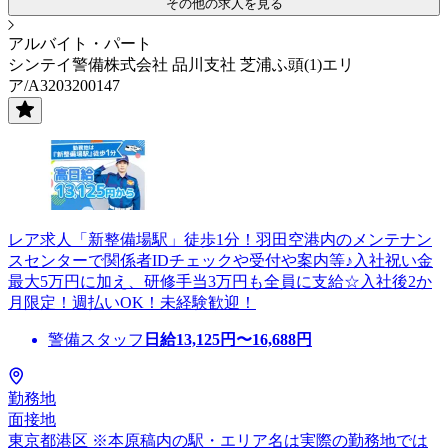
その他の求人を見る
アルバイト・パート
シンテイ警備株式会社 品川支社 芝浦ふ頭(1)エリ
ア/A3203200147
レア求人「新整備場駅」徒歩1分！羽田空港内のメンテナン
スセンターで関係者IDチェックや受付や案内等♪入社祝い金
最大5万円に加え、研修手当3万円も全員に支給☆入社後2か
月限定！週払いOK！未経験歓迎！
警備スタッフ
日給
13,125
円〜
16,688
円
勤務地
面接地
東京都港区 ※本原稿内の駅・エリア名は実際の勤務地では