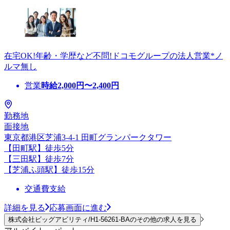
在宅OK!年齢・学歴など不問!ドコモグループの法人営業*ノ
ルマ無し
営業
時給
2,000
円〜
2,400
円
勤務地
面接地
東京都港区芝浦3-4-1 田町グランパークタワー
【田町駅】徒歩5分
【三田駅】徒歩7分
【芝浦ふ頭駅】徒歩15分
交通費支給
詳細を見る
応募画面に進む
株式会社ビッグアビリティ/H1-56261-BAのその他の求人を見る