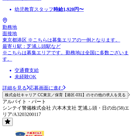
幼児教育スタッフ
時給
1,920
円〜
勤務地
面接地
東京都港区 ※こちらは募集エリアの一例となります。
最寄り駅：芝浦ふ頭駅など
※こちらは募集エリアです。勤務地は全国に多数ございま
す。
交通費支給
未経験OK
詳細を見る
応募画面に進む
株式会社キャリア CC東京／保育【港区-031】のその他の求人を見る
アルバイト・パート
シンテイ警備株式会社 六本木支社 芝浦ふ頭・日の出(58)エ
リア/A3203200117