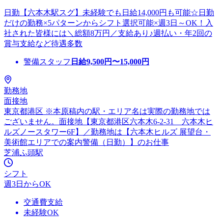
日勤【六本木駅スグ】未経験でも日給14,000円も可能☆日勤
だけの勤務×5パターンからシフト選択可能×週3日～OK！入
社された皆様には＼総額8万円／支給あり♪週払い・年2回の
賞与支給など待遇多数
警備スタッフ
日給
9,500
円〜
15,000
円
勤務地
面接地
東京都港区 ※本原稿内の駅・エリア名は実際の勤務地では
ございません。面接地【東京都港区六本木6-2-31 六本木ヒ
ルズノースタワー6F】／勤務地は【六本木ヒルズ 展望台・
美術館エリアでの案内警備（日勤）】のお仕事
芝浦ふ頭駅
シフト
週3日からOK
交通費支給
未経験OK