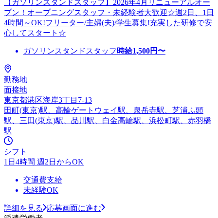
【ガソリンスタンドスタッフ】2026年4月リニューアルオー
プン！オープニングスタッフ・未経験者大歓迎☆週2日、1日
4時間～OK!フリーター/主婦(夫)/学生募集!充実した研修で安
心してスタート☆
ガソリンスタンドスタッフ
時給
1,500
円〜
勤務地
面接地
東京都港区海岸3丁目7-13
田町(東京)駅、高輪ゲートウェイ駅、泉岳寺駅、芝浦ふ頭
駅、三田(東京)駅、品川駅、白金高輪駅、浜松町駅、赤羽橋
駅
シフト
1日4時間 週2日からOK
交通費支給
未経験OK
詳細を見る
応募画面に進む