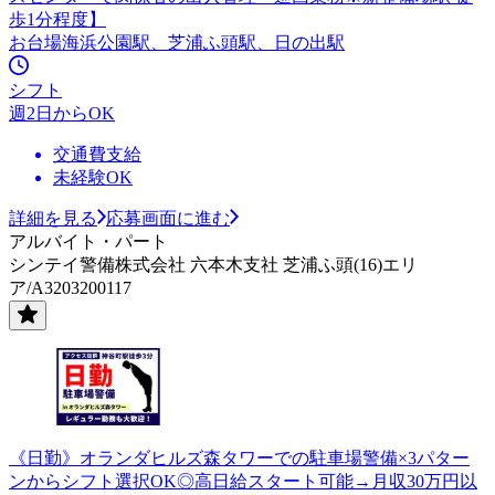
歩1分程度】
お台場海浜公園駅、芝浦ふ頭駅、日の出駅
シフト
週2日からOK
交通費支給
未経験OK
詳細を見る
応募画面に進む
アルバイト・パート
シンテイ警備株式会社 六本木支社 芝浦ふ頭(16)エリ
ア/A3203200117
《日勤》オランダヒルズ森タワーでの駐車場警備×3パター
ンからシフト選択OK◎高日給スタート可能→月収30万円以