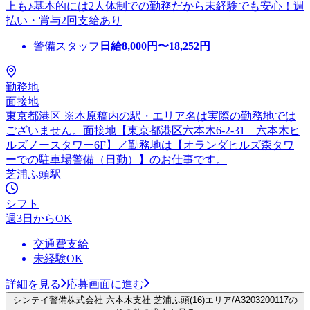
上も♪基本的には2人体制での勤務だから未経験でも安心！週
払い・賞与2回支給あり
警備スタッフ
日給
8,000
円〜
18,252
円
勤務地
面接地
東京都港区 ※本原稿内の駅・エリア名は実際の勤務地では
ございません。面接地【東京都港区六本木6-2-31 六本木ヒ
ルズノースタワー6F】／勤務地は【オランダヒルズ森タワ
ーでの駐車場警備（日勤）】のお仕事です。
芝浦ふ頭駅
シフト
週3日からOK
交通費支給
未経験OK
詳細を見る
応募画面に進む
シンテイ警備株式会社 六本木支社 芝浦ふ頭(16)エリア/A3203200117の