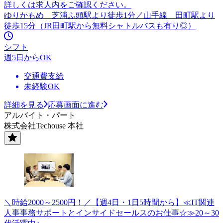
詳しくは求人内をご確認ください。
ゆりかもめ 芝浦ふ頭駅より徒歩1分／山手線 田町駅より
徒歩15分（JR田町駅から無料シャトルバスも有り◎）
シフト
週5日からOK
交通費支給
未経験OK
詳細を見る
応募画面に進む
アルバイト・パート
株式会社Techouse 本社
＼時給2000～2500円！／【週4日・1日5時間から】≪IT関連
人事事務サポートとインサイドセールスのお仕事☆≫20～30