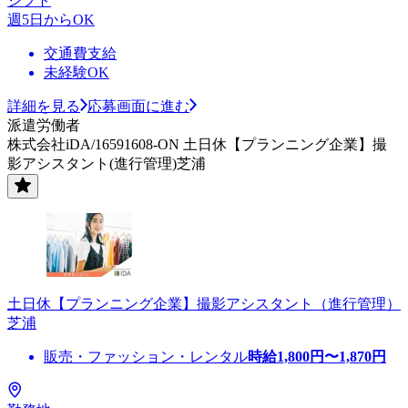
シフト
週5日からOK
交通費支給
未経験OK
詳細を見る
応募画面に進む
派遣労働者
株式会社iDA/16591608-ON 土日休【プランニング企業】撮
影アシスタント(進行管理)芝浦
土日休【プランニング企業】撮影アシスタント（進行管理）
芝浦
販売・ファッション・レンタル
時給
1,800
円〜
1,870
円