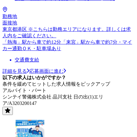
勤務地
面接地
東京都港区 ※こちらは勤務エリアになります。詳しくは求
人内をご確認ください。
「熱海」駅から車で約12分「来宮」駅から車で約7分・マイ
カー通勤ＯＫ・駐車場あり
交通費支給
詳細を見る
応募画面に進む
以下の求人はいかがですか？
条件を緩めてヒットした求人情報をピックアップ
アルバイト・パート
シンテイ警備株式会社 品川支社 日の出(1)エリ
ア/A3203200147