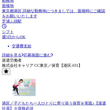
勤務地
面接地
東京都港区 詳細な勤務地につきましては、面接時にご確認
をお願いいたします
芝浦ふ頭駅
シフト
週5日からOK
交通費支給
詳細を見る
応募画面に進む
派遣労働者
株式会社キャリア CC東京／保育【港区-031】
港区／子どもたち一人ひとりに寄り添う保育を実践♪【派遣
社員】※資格必須