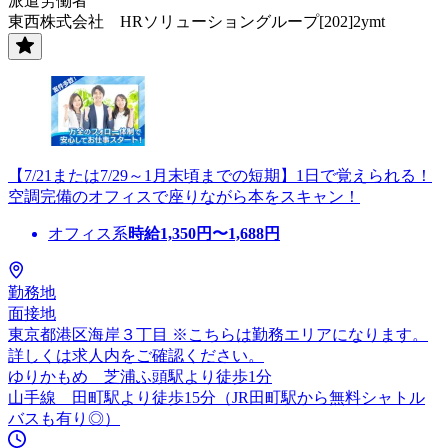
派遣労働者
東西株式会社 HRソリューショングループ[202]2ymt
【7/21または7/29～1月末頃までの短期】1日で覚えられる！
空調完備のオフィスで座りながら本をスキャン！
オフィス系
時給
1,350
円〜
1,688
円
勤務地
面接地
東京都港区海岸３丁目 ※こちらは勤務エリアになります。
詳しくは求人内をご確認ください。
ゆりかもめ 芝浦ふ頭駅より徒歩1分
山手線 田町駅より徒歩15分（JR田町駅から無料シャトル
バスも有り◎）