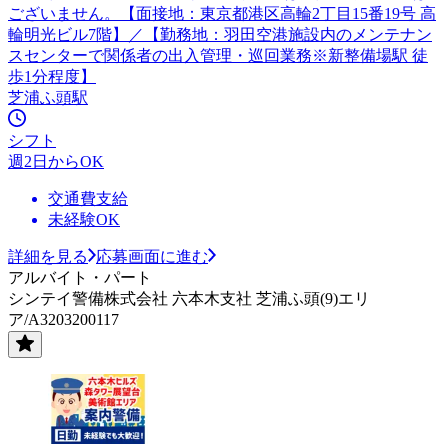
ございません。【面接地：東京都港区高輪2丁目15番19号 高
輪明光ビル7階】／【勤務地：羽田空港施設内のメンテナン
スセンターで関係者の出入管理・巡回業務※新整備場駅 徒
歩1分程度】
芝浦ふ頭駅
シフト
週2日からOK
交通費支給
未経験OK
詳細を見る
応募画面に進む
アルバイト・パート
シンテイ警備株式会社 六本木支社 芝浦ふ頭(9)エリ
ア/A3203200117