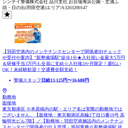
シンテイ警備株式会社 品川支社 お台場海浜公園・芝浦ふ
頭・日の出(羽田空港)エリア/A3203200147
【羽田空港内のメンテナンスセンターで関係者IDチェック
や受付や案内】”新整備場駅”徒歩1分★入社祝い金最大5万円
＆研修手当3万円も全員に支給☆入社後2か月限定！週払い
OK！未経験歓迎！交通費全額支給！
警備スタッフ
日給
13,125
円〜
16,688
円
勤務地
面接地
東京都港区 ※本原稿内の駅・エリア名は実際の勤務地では
ございません。【面接地：東京都港区高輪2丁目15番19号 高
輪明光ビル7階】／【勤務地：羽田空港施設内のメンテナン
スセンターで関係者の出入管理・巡回業務※新整備場駅 徒