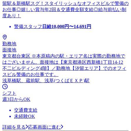
留駅＆新橋駅スグ！スタイリッシュなオフィスビルで警備の
お仕事◎嬉しい賞与年2回＆交通費全額支給◎給与前払い制
度あり！
警備スタッフ
日給
10,000
円〜
14,691
円
勤務地
面接地
東京都台東区 ※本原稿内の駅・エリア名は実際の勤務地で
はございません。面接地は【東京都港区西新橋1丁目14-12
不二ビルディング4階】／勤務地【汐留エリア】でのオフィ
スビル警備のお仕事です。
浅草橋駅、蔵前駅、浅草(つくばＥＸＰ)駅
シフト
週3日からOK
交通費支給
未経験OK
詳細を見る
応募画面に進む