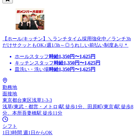
【ホール/キッチン】＼ランチタイム採用強化中／ランチ3h
だけサクッともOK♪週1/3h～◎うれしい前払い制度あり＊
ホールスタッフ
時給
1,350
円〜
1,625
円
キッチンスタッフ
時給
1,350
円〜
1,625
円
皿洗い・洗い場
時給
1,350
円〜
1,625
円
勤務地
面接地
東京都台東区浅草1-3-3
浅草(東武・都営・メトロ)駅 徒歩1分、田原町(東京)駅 徒歩8
分、本所吾妻橋駅 徒歩11分
シフト
1日3時間 週1日からOK