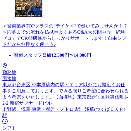
＜警備業界TOPクラスの”テイケイ”で働いてみませんか！？
＞応募までの流れを払拭⇒よくあるQ&A大公開中☆「経験
ゼロ」でOK◎研修からしっかりサポートします！自由シフ
トだから無理なく働こう♪
警備スタッフ
日給
12,500
円〜
14,000
円
勤務地
面接地
東京都台東区 ※本原稿内の駅・エリア以外にも幅広くお仕
事をご用意しております。できる限りご希望に合わせられる
よう考慮をいたします。【面接地】東京都新宿区歌舞伎町1-
2-2 新宿サブナードビル
上野駅、浅草(東武・都営・メトロ)駅、浅草(つくばＥＸＰ)
駅
シフト