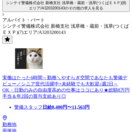
シンテイ警備株式会社 新橋支社 浅草橋・蔵前・浅草(つくばＥＸＰ)(8)
エリア/A3203200143のその他の求人を見る
アルバイト・パート
シンテイ警備株式会社 新橋支社 浅草橋・蔵前・浅草(つくば
ＥＸＰ)(7)エリア/A3203200143
実働はたった6時間～勤務＼やすらぎ空間であなたも警備デ
ビュー／シニア世代活躍中×未経験でも大歓迎♪週2日～
OK・日勤のみの自由度高めの仕事はココにあり★総額8万円
手当＆年2回の賞与支給あり◎
警備スタッフ
日給
8,400
円〜
11,563
円
勤務地
面接地