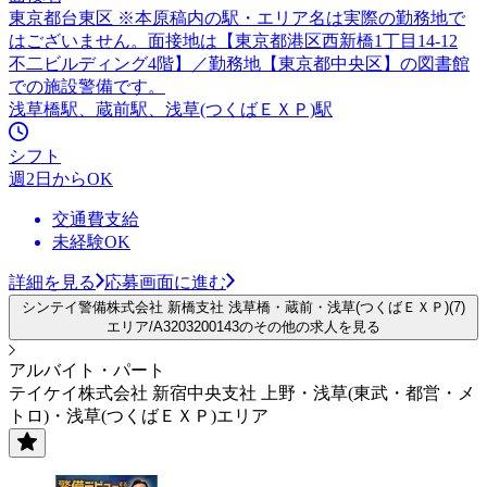
東京都台東区 ※本原稿内の駅・エリア名は実際の勤務地で
はございません。面接地は【東京都港区西新橋1丁目14-12
不二ビルディング4階】／勤務地【東京都中央区】の図書館
での施設警備です。
浅草橋駅、蔵前駅、浅草(つくばＥＸＰ)駅
シフト
週2日からOK
交通費支給
未経験OK
詳細を見る
応募画面に進む
シンテイ警備株式会社 新橋支社 浅草橋・蔵前・浅草(つくばＥＸＰ)(7)
エリア/A3203200143のその他の求人を見る
アルバイト・パート
テイケイ株式会社 新宿中央支社 上野・浅草(東武・都営・メ
トロ)・浅草(つくばＥＸＰ)エリア