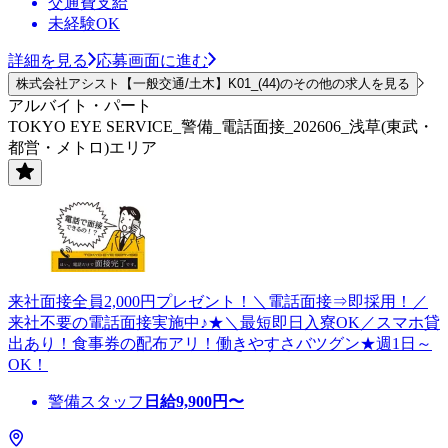
交通費支給
未経験OK
詳細を見る
応募画面に進む
株式会社アシスト【一般交通/土木】K01_(44)のその他の求人を見る
アルバイト・パート
TOKYO EYE SERVICE_警備_電話面接_202606_浅草(東武・
都営・メトロ)エリア
来社面接全員2,000円プレゼント！＼電話面接⇒即採用！／
来社不要の電話面接実施中♪★＼最短即日入寮OK／スマホ貸
出あり！食事券の配布アリ！働きやすさバツグン★週1日～
OK！
警備スタッフ
日給
9,900
円〜