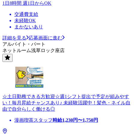
1日8時間 週1日からOK
交通費支給
未経験OK
まかないあり
詳細を見る
応募画面に進む
アルバイト・パート
ネットルーム浅草ロック座店
☆土日勤務できる方歓迎☆週1シフト提出で予定が組みやす
い！毎月昇給チャンスあり♪ 未経験活躍中！髪色・ネイル自
由で自分らしく働ける◎
漫画喫茶スタッフ
時給
1,230
円〜
1,750
円