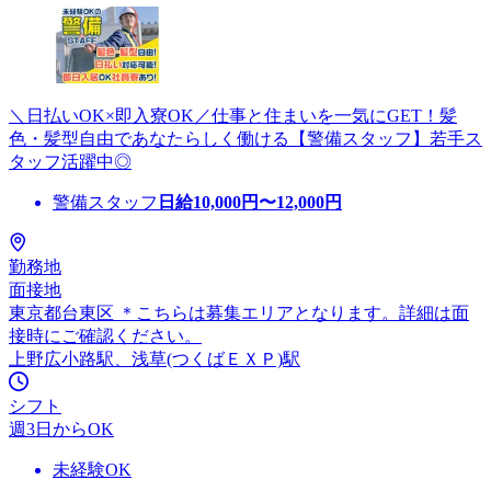
＼日払いOK×即入寮OK／仕事と住まいを一気にGET！髪
色・髪型自由であなたらしく働ける【警備スタッフ】若手ス
タッフ活躍中◎
警備スタッフ
日給
10,000
円〜
12,000
円
勤務地
面接地
東京都台東区 ＊こちらは募集エリアとなります。詳細は面
接時にご確認ください。
上野広小路駅、浅草(つくばＥＸＰ)駅
シフト
週3日からOK
未経験OK