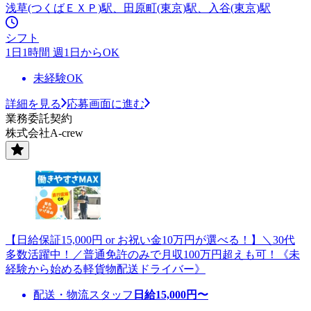
浅草(つくばＥＸＰ)駅、田原町(東京)駅、入谷(東京)駅
シフト
1日1時間 週1日からOK
未経験OK
詳細を見る
応募画面に進む
業務委託契約
株式会社A-crew
【日給保証15,000円 or お祝い金10万円が選べる！】＼30代
多数活躍中！／普通免許のみで月収100万円超えも可！《未
経験から始める軽貨物配送ドライバー》
配送・物流スタッフ
日給
15,000
円〜