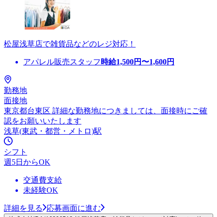
松屋浅草店で雑貨品などのレジ対応！
アパレル販売スタッフ
時給
1,500
円〜
1,600
円
勤務地
面接地
東京都台東区 詳細な勤務地につきましては、面接時にご確
認をお願いいたします
浅草(東武・都営・メトロ)駅
シフト
週5日からOK
交通費支給
未経験OK
詳細を見る
応募画面に進む