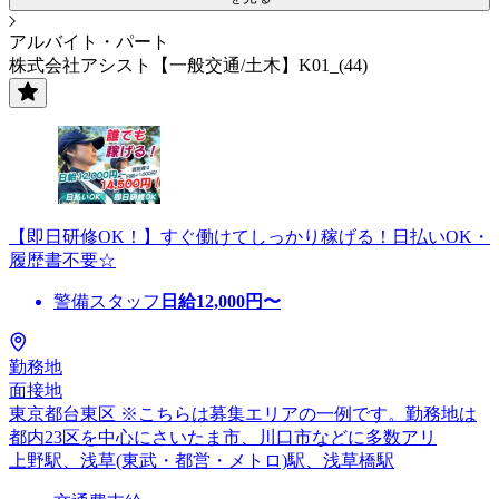
アルバイト・パート
株式会社アシスト【一般交通/土木】K01_(44)
【即日研修OK！】すぐ働けてしっかり稼げる！日払いOK・
履歴書不要☆
警備スタッフ
日給
12,000
円〜
勤務地
面接地
東京都台東区 ※こちらは募集エリアの一例です。勤務地は
都内23区を中心にさいたま市、川口市などに多数アリ
上野駅、浅草(東武・都営・メトロ)駅、浅草橋駅