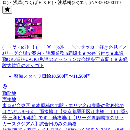
ロ)・浅草(つくばＥＸＰ)・浅草橋(23)エリア/A3203200119
( ・∀・)oﾌﾚｰ！( ・∀・)oﾌﾚｰ！＼＼サッカー好き必見／／
Jリーグ会場で案内・誘導業務in鹿嶋市★お弁当付き★車通
勤OK♪週払いOK♪私達のミッションは会場を守る事！＃未経
験大歓迎のオシゴト
警備スタッフ
日給
10,500
円〜
11,500
円
勤務地
面接地
東京都台東区 ※本原稿内の駅・エリア名は実際の勤務地で
はございません。面接地は【東京都墨田区江東橋二丁目2番3
号 三和ビル4階】です。勤務地は【Jリーグ※鹿嶋市のサッ
カースタジアム】試合日のみの勤務
浅草(東武・都営・メトロ)駅、浅草(つくばＥＸＰ)駅、浅草