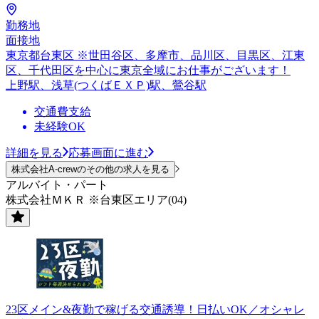
勤務地
面接地
東京都台東区 ※世田谷区、多摩市、品川区、目黒区、江東
区、千代田区を中心に東京全域にお仕事がございます！
上野駅、浅草(つくばＥＸＰ)駅、鶯谷駅
交通費支給
未経験OK
詳細を見る
応募画面に進む
株式会社A-crewのその他の求人を見る
アルバイト・パート
株式会社ＭＫＲ ※台東区エリア(04)
23区メイン&夜勤で稼げる交通誘導！日払いOK／オシャレ