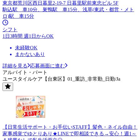
東京都荒川区西日暮里2-19-7 日暮里駅前東忠ビル 5F
駒込駅 車10分、巣鴨駅 車15分、浅草(東武・都営・メト
ロ)駅 車15分
シフト
1日3時間 週1日からOK
未経験OK
まかないあり
詳細を見る
応募画面に進む
アルバイト・パート
ユースタイルケア【台東区】01_重訪_非常勤_日勤/Ja
【日常生活サポート・お手伝いSTAFF】髪色・ネイル自由！
家事感覚でゆとりあり★LINEで即相談できる→安心！週1～