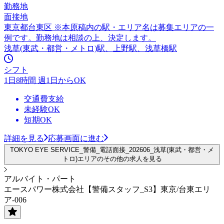
勤務地
面接地
東京都台東区 ※本原稿内の駅・エリア名は募集エリアの一
例です。勤務地は相談の上、決定します。
浅草(東武・都営・メトロ)駅、上野駅、浅草橋駅
シフト
1日8時間 週1日からOK
交通費支給
未経験OK
短期OK
詳細を見る
応募画面に進む
TOKYO EYE SERVICE_警備_電話面接_202606_浅草(東武・都営・メ
トロ)エリアのその他の求人を見る
アルバイト・パート
エースパワー株式会社【警備スタッフ_S3】東京/台東エリ
ア-006