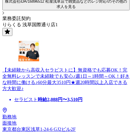
株式会社iDA/16896512 松屋浅草店で雑貨品などのレジ対応!のその他の
求人を見る
業務委託契約
りらくる 浅草国際通り店1
【未経験から高収入セラピストに】無資格でも応募OK！完
全無料レッスンで未経験でも安心♪週1日～1時間～OK！好き
な時間に働ける♪60分最大3510円★週20時間以上入店できる
方大歓迎♪
セラピスト
時給
2,088
円〜
3,510
円
勤務地
面接地
東京都台東区浅草1-24-6 GJ2ビル2F