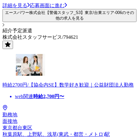
詳細を見る
応募画面に進む
エースパワー株式会社【警備スタッフ_S3】東京/台東エリア-006のその
他の求人を見る
紹介予定派遣
株式会社スタッフサービス/794621
時給2700円/【協会内SE】数学好き歓迎｜公益財団法人勤務
web関連
時給
2,700
円〜
勤務地
面接地
東京都台東区
秋葉原駅、上野駅、浅草(東武・都営・メトロ)駅