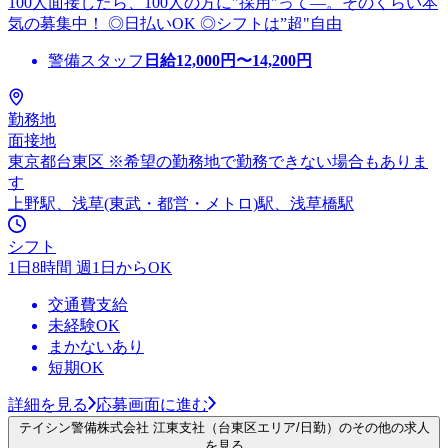
100人面接したら、100人の方に"採用"って―。そのくらい本
気の募集中！ ◎日払いOK ◎シフトは”超"自由
警備スタッフ
日給
12,000
円〜
14,200
円
勤務地
面接地
東京都台東区 ※希望の勤務地で勤務できない場合もありま
す
上野駅、浅草(東武・都営・メトロ)駅、浅草橋駅
シフト
1日8時間 週1日からOK
交通費支給
未経験OK
まかないあり
短期OK
詳細を見る
応募画面に進む
テイシン警備株式会社 江東支社（台東区エリア/日勤）のその他の求人
を見る