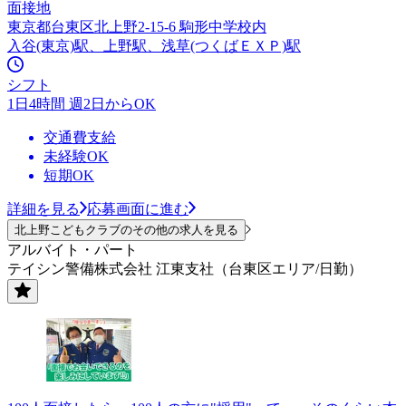
面接地
東京都台東区北上野2-15-6 駒形中学校内
入谷(東京)駅、上野駅、浅草(つくばＥＸＰ)駅
シフト
1日4時間 週2日からOK
交通費支給
未経験OK
短期OK
詳細を見る
応募画面に進む
北上野こどもクラブのその他の求人を見る
アルバイト・パート
テイシン警備株式会社 江東支社（台東区エリア/日勤）