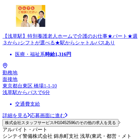
【浅草駅】特別養護老人ホームで介護のお仕事★パート★週
３から♪シフトが選べる★駅からシャトルバスあり
医療・福祉系
時給
1,316
円
勤務地
面接地
東京都台東区 橋場1-1-10
浅草駅からバスで6分
交通費支給
詳細を見る
応募画面に進む
株式会社スタッフサービス/H10452596のその他の求人を見る
アルバイト・パート
シンテイ警備株式会社 錦糸町支社 浅草(東武・都営・メト