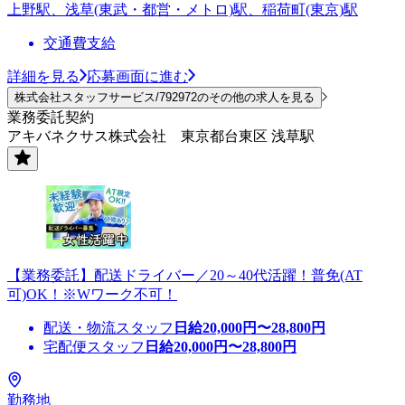
上野駅、浅草(東武・都営・メトロ)駅、稲荷町(東京)駅
交通費支給
詳細を見る
応募画面に進む
株式会社スタッフサービス/792972のその他の求人を見る
業務委託契約
アキバネクサス株式会社 東京都台東区 浅草駅
【業務委託】配送ドライバー／20～40代活躍！普免(AT
可)OK！※Wワーク不可！
配送・物流スタッフ
日給
20,000
円〜
28,800
円
宅配便スタッフ
日給
20,000
円〜
28,800
円
勤務地