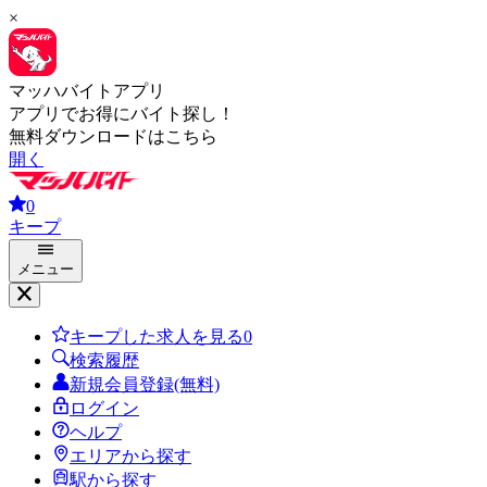
×
マッハバイトアプリ
アプリでお得にバイト探し！
無料ダウンロードはこちら
開く
0
キープ
メニュー
キープした求人を見る
0
検索履歴
新規会員登録(無料)
ログイン
ヘルプ
エリアから探す
駅から探す