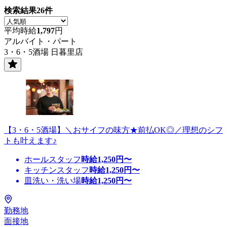
検索結果
26
件
平均時給
1,797
円
アルバイト・パート
3・6・5酒場 日暮里店
【3・6・5酒場】＼おサイフの味方★前払OK◎／理想のシフ
トも叶えます♪
ホールスタッフ
時給
1,250
円〜
キッチンスタッフ
時給
1,250
円〜
皿洗い・洗い場
時給
1,250
円〜
勤務地
面接地