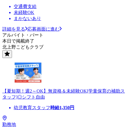
交通費支給
未経験OK
まかないあり
詳細を見る
応募画面に進む
アルバイト・パート
本日で掲載終了
北上野こどもクラブ
【夏短期！週2～OK】無資格＆未経験OK[学童保育の補助ス
タッフ]◎シフト自由
幼児教育スタッフ
時給
1,350
円
勤務地