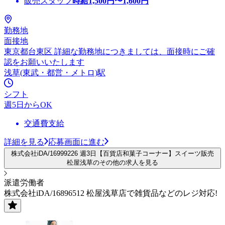
販売スタッフ
時給
1,500
円〜
1,600
円
勤務地
面接地
東京都台東区 詳細な勤務地につきましては、面接時にご確
認をお願いいたします
浅草(東武・都営・メトロ)駅
シフト
週5日からOK
交通費支給
詳細を見る
応募画面に進む
株式会社iDA/16999226 週3日【百貨店和菓子コーナー】スイーツ販売
松屋浅草のその他の求人を見る
派遣労働者
株式会社iDA/16896512 松屋浅草店で雑貨品などのレジ対応!