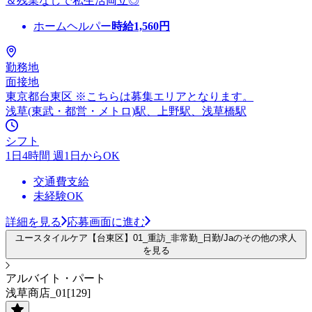
＆残業なしで私生活両立◎
ホームヘルパー
時給
1,560
円
勤務地
面接地
東京都台東区 ※こちらは募集エリアとなります。
浅草(東武・都営・メトロ)駅、上野駅、浅草橋駅
シフト
1日4時間 週1日からOK
交通費支給
未経験OK
詳細を見る
応募画面に進む
ユースタイルケア【台東区】01_重訪_非常勤_日勤/Jaのその他の求人
を見る
アルバイト・パート
浅草商店_01[129]