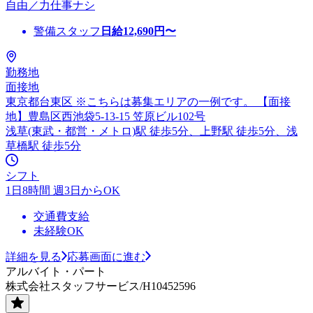
自由／力仕事ナシ
警備スタッフ
日給
12,690
円〜
勤務地
面接地
東京都台東区 ※こちらは募集エリアの一例です。 【面接
地】豊島区西池袋5-13-15 笠原ビル102号
浅草(東武・都営・メトロ)駅 徒歩5分、上野駅 徒歩5分、浅
草橋駅 徒歩5分
シフト
1日8時間 週3日からOK
交通費支給
未経験OK
詳細を見る
応募画面に進む
アルバイト・パート
株式会社スタッフサービス/H10452596