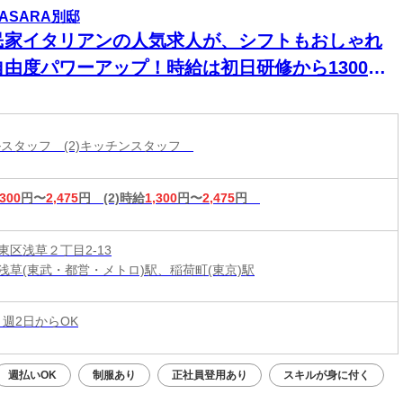
VASARA別邸
民家イタリアンの人気求人が、シフトもおしゃれ
自由度パワーアップ！時給は初日研修から1300円
ート♪週3日以上出勤で1350円、週4,5日以上出勤
400円～UPしちゃう↑↑美味しい賄いも無料
ールスタッフ (2)キッチンスタッフ
,300
円〜
2,475
円
(2)時給
1,300
円〜
2,475
円
東区浅草２丁目2-13
浅草(東武・都営・メトロ)駅、稲荷町(東京)駅
 週2日からOK
週払いOK
制服あり
正社員登用あり
スキルが身に付く