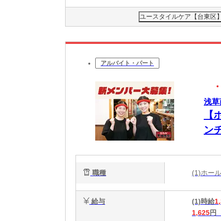
ユースタイルケア【台東区】0
アルバイト・パート
浅草商
【
ンチ
い
職種
(1)ホ
給与
(1)時給
1
1,625
円