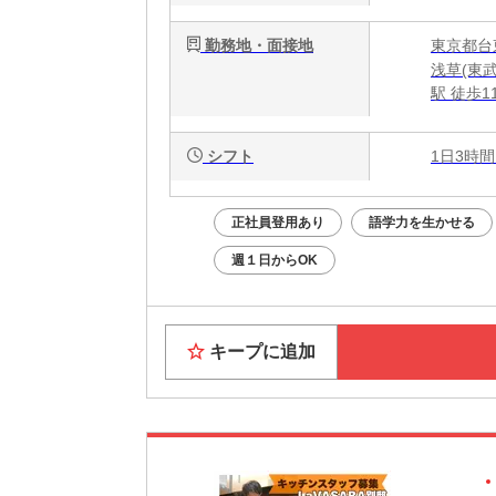
勤務地・面接地
東京都台東
浅草(東
駅 徒歩1
シフト
1日3時間
正社員登用あり
語学力を生かせる
週１日からOK
キープに追加