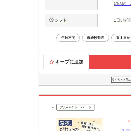
駒込駅 
シフト
1日3時間
年齢不問
未経験歓迎
週１日か
キープに追加
3・6・5
アルバイト・パート
ユー