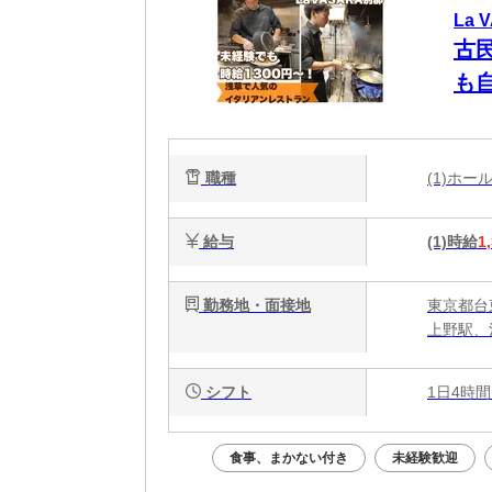
La 
古
も
スタ
で1
職種
(1)ホ
給与
(1)時給
1
勤務地・面接地
東京都台
上野駅、
シフト
1日4時間
食事、まかない付き
未経験歓迎