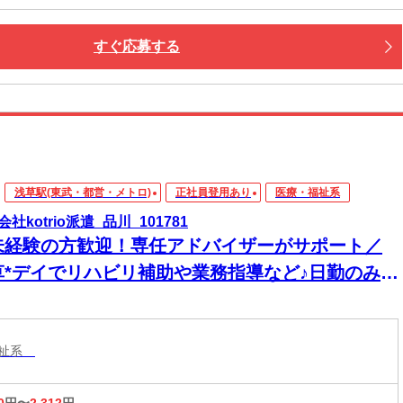
すぐ応募する
浅草駅(東武・都営・メトロ)
正社員登用あり
医療・福祉系
社kotrio派遣_品川_101781
未経験の方歓迎！専任アドバイザーがサポート／
草*デイでリハビリ補助や業務指導など♪日勤のみ
福)
福祉系
0
円〜
2,312
円