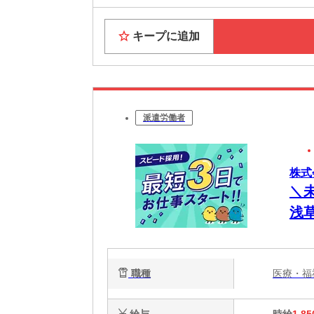
キープに追加
派遣労働者
株式会
＼
浅
(介
職種
医療・
給与
時給
1,85