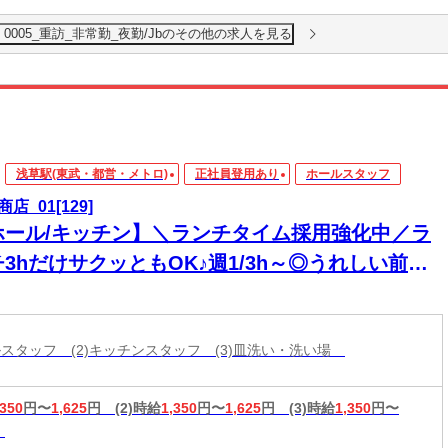
005_重訪_非常勤_夜勤/Jbのその他の求人を見る
浅草駅(東武・都営・メトロ)
正社員登用あり
ホールスタッフ
店_01[129]
ホール/キッチン】＼ランチタイム採用強化中／ラ
3hだけサクッともOK♪週1/3h～◎うれしい前払
制度あり＊
ールスタッフ (2)キッチンスタッフ (3)皿洗い・洗い場
,350
円〜
1,625
円
(2)時給
1,350
円〜
1,625
円
(3)時給
1,350
円〜