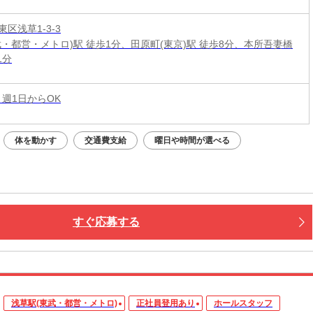
区浅草1-3-3
武・都営・メトロ)駅 徒歩1分、田原町(東京)駅 徒歩8分、本所吾妻橋
1分
 週1日からOK
体を動かす
交通費支給
曜日や時間が選べる
すぐ応募する
浅草駅(東武・都営・メトロ)
正社員登用あり
ホールスタッフ