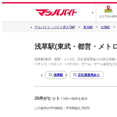
エリアから探
アルバイト・バイト求人TOP
東京都
台東区
浅草駅(東武・都営・メト
浅草駅(東武・都営・メトロ)、正社員登用ありの求人情報
パチンコ・スロット・パチスロ、ゲーム・ゲーム会社など
浅草駅
正社員登用あり
35件がヒット
/
1件〜30件を表示
この条件の平均時給：平均時給1,765円