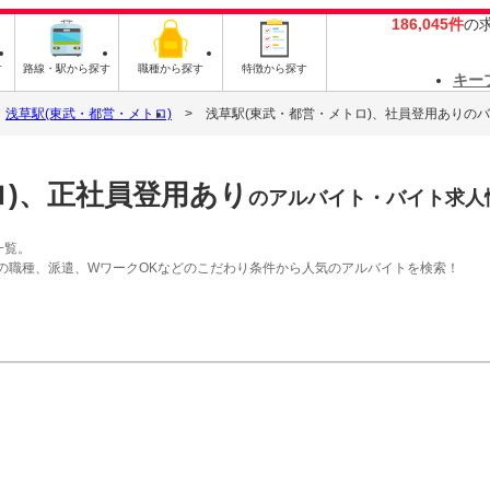
186,045件
の
す
路線・駅から探す
職種から探す
特徴から探す
キー
浅草駅(東武・都営・メトロ)
浅草駅(東武・都営・メトロ)、社員登用ありの
ロ)、正社員登用あり
のアルバイト・バイト求人
一覧。
の職種、派遣、WワークOKなどのこだわり条件から人気のアルバイトを検索！