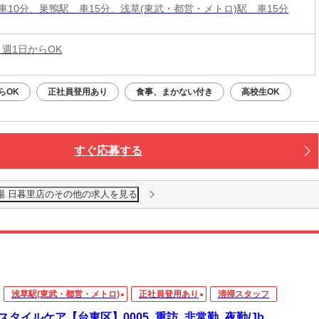
車10分、巣鴨駅 車15分、浅草(東武・都営・メトロ)駅 車15分
 週1日からOK
らOK
正社員登用あり
食事、まかない付き
高校生OK
すぐ応募する
酒場 日暮里店のその他の求人を見る
浅草駅(東武・都営・メトロ)
正社員登用あり
清掃スタッフ
スタイルケア【台東区】0005_重訪_非常勤_夜勤/Jb