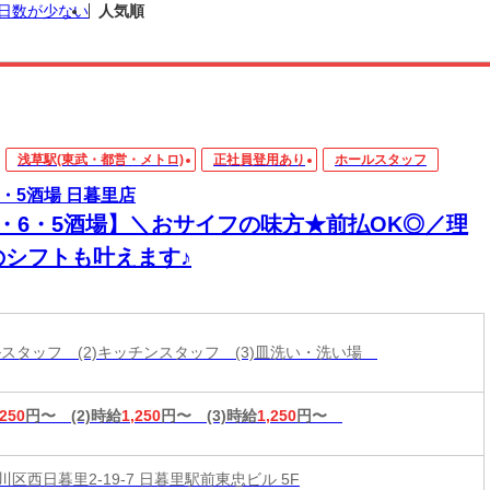
日数が少ない
人気順
浅草駅(東武・都営・メトロ)
正社員登用あり
ホールスタッフ
6・5酒場 日暮里店
3・6・5酒場】＼おサイフの味方★前払OK◎／理
のシフトも叶えます♪
ールスタッフ (2)キッチンスタッフ (3)皿洗い・洗い場
,250
円〜
(2)時給
1,250
円〜
(3)時給
1,250
円〜
区西日暮里2-19-7 日暮里駅前東忠ビル 5F