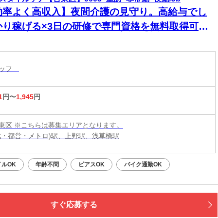
効率よく高収入】夜間介護の見守り。高給与でし
かり稼げる×3日の研修で専門資格を無料取得可
！1対1の訪問だから人間関係のストレスもなく、
かに働けます
タッフ
1
円〜
1,945
円
東区 ※こちらは募集エリアとなります。
武・都営・メトロ)駅、上野駅、浅草橋駅
イルOK
年齢不問
ピアスOK
バイク通勤OK
すぐ応募する