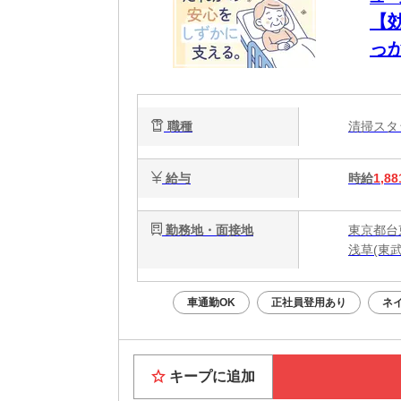
【
っ
能
静
職種
清掃ス
給与
時給
1,88
勤務地・面接地
東京都台
浅草(東
車通勤OK
正社員登用あり
ネ
キープに追加