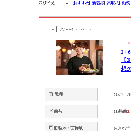
並び替え：
おすすめ
新着順
高収入
勤務
アルバイト・パート
3・
【
想
職種
(1)ホ
給与
(1)時給
1
勤務地・面接地
東京都荒川