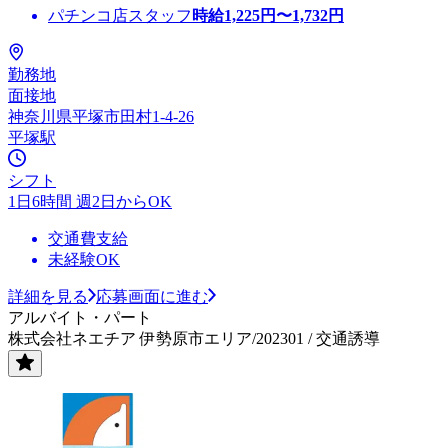
パチンコ店スタッフ
時給
1,225
円〜
1,732
円
勤務地
面接地
神奈川県平塚市田村1-4-26
平塚駅
シフト
1日6時間 週2日からOK
交通費支給
未経験OK
詳細を見る
応募画面に進む
アルバイト・パート
株式会社ネエチア 伊勢原市エリア/202301 / 交通誘導