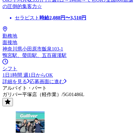
の圧倒的集客力☆
セラピスト
時給
2,088
円〜
3,510
円
勤務地
面接地
神奈川県小田原市飯泉103-1
鴨宮駅、螢田駅、五百羅漢駅
シフト
1日1時間 週1日からOK
詳細を見る
応募画面に進む
アルバイト・パート
ガリバー平塚店（軽作業）/5G01486L