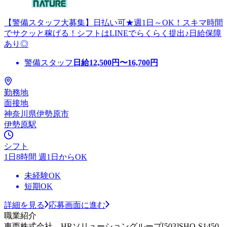
【警備スタッフ大募集】日払い可★週1日～OK！スキマ時間
でサクッと稼げる！シフトはLINEでらくらく提出♪日給保障
あり◎
警備スタッフ
日給
12,500
円〜
16,700
円
勤務地
面接地
神奈川県伊勢原市
伊勢原駅
シフト
1日8時間 週1日からOK
未経験OK
短期OK
詳細を見る
応募画面に進む
職業紹介
東西株式会社 HRソリューショングループ[503]SHO-S1450