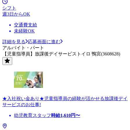
シフト
週3日からOK
交通費支給
未経験OK
詳細を見る
応募画面に進む
アルバイト・パート
【児童指導員】放課後デイサービストイロ 鴨宮(3608628)
★入社祝い金あり★児童指導員の経験が活かせる放課後デイ
サービスのお仕事!
幼児教育スタッフ
時給
1,610
円〜