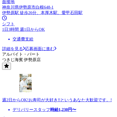
面接地
神奈川県伊勢原市白根648-1
伊勢原駅 徒歩26分、本厚木駅、愛甲石田駅
シフト
1日3時間 週1日からOK
交通費支給
詳細を見る
応募画面に進む
アルバイト・パート
つきじ海賓 伊勢原店
週2日からOK!お寿司が大好き!!というあなた大歓迎です。!
デリバリースタッフ
時給
1,230
円〜