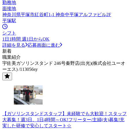
勤務地
面接地
神奈川県平塚市紅谷町1-1 神奈中平塚アルファビル2F
平塚駅
シフト
1日1時間 週1日からOK
詳細を見る
応募画面に進む
新着
職業紹介
宇佐美ガソリンスタンド 246号秦野店(出光)(株式会社ユーオ
ーエス) /113056sy
【ガソリンスタンドスタッフ】未経験でも大歓迎！スタッフ
大募集！週3日、1日4時間～OK!フリーター/主婦(夫)募集!充
実した研修で安心してスタート☆