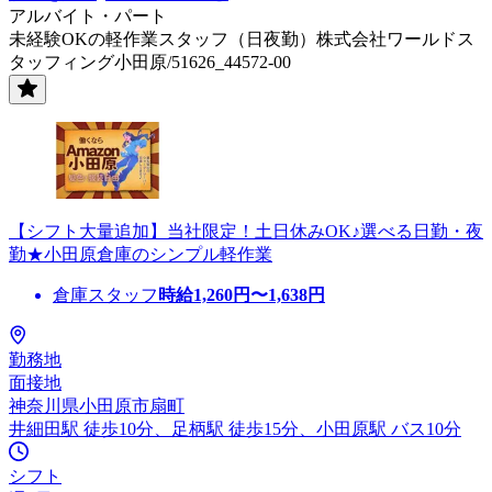
アルバイト・パート
未経験OKの軽作業スタッフ（日夜勤）株式会社ワールドス
タッフィング小田原/51626_44572-00
【シフト大量追加】当社限定！土日休みOK♪選べる日勤・夜
勤★小田原倉庫のシンプル軽作業
倉庫スタッフ
時給
1,260
円〜
1,638
円
勤務地
面接地
神奈川県小田原市扇町
井細田駅 徒歩10分、足柄駅 徒歩15分、小田原駅 バス10分
シフト