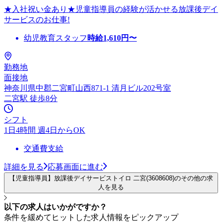
★入社祝い金あり★児童指導員の経験が活かせる放課後デイ
サービスのお仕事!
幼児教育スタッフ
時給
1,610
円〜
勤務地
面接地
神奈川県中郡二宮町山西871-1 清月ビル202号室
二宮駅 徒歩8分
シフト
1日4時間 週4日からOK
交通費支給
詳細を見る
応募画面に進む
【児童指導員】放課後デイサービストイロ 二宮(3608608)のその他の求
人を見る
以下の求人はいかがですか？
条件を緩めてヒットした求人情報をピックアップ