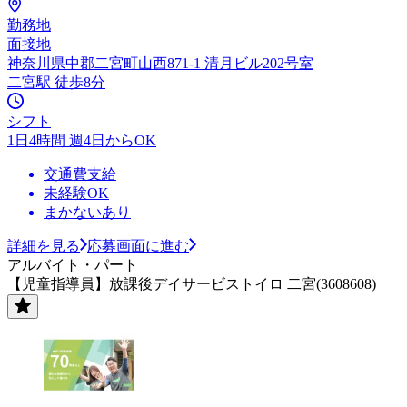
勤務地
面接地
神奈川県中郡二宮町山西871-1 清月ビル202号室
二宮駅 徒歩8分
シフト
1日4時間 週4日からOK
交通費支給
未経験OK
まかないあり
詳細を見る
応募画面に進む
アルバイト・パート
【児童指導員】放課後デイサービストイロ 二宮(3608608)