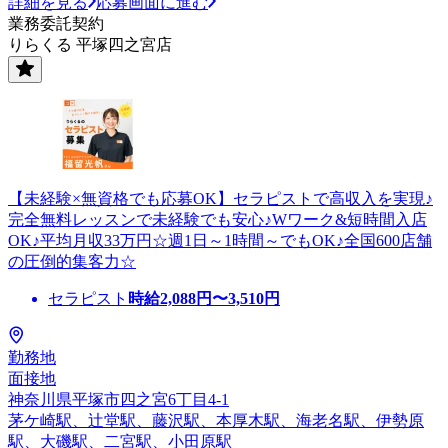
詳細を見る
応募画面に進む
業務委託契約
りらくる 平塚四之宮店
【未経験×無資格でも応募OK】セラピストで高収入を実現♪
完全無料レッスンで未経験でも安心♪Wワーク&短時間入店
OK♪平均月収33万円☆週1日～1時間～でもOK♪全国600店舗
の圧倒的集客力☆
セラピスト
時給
2,088
円〜
3,510
円
勤務地
面接地
神奈川県平塚市四之宮6丁目4-1
茅ケ崎駅、辻堂駅、藤沢駅、本厚木駅、海老名駅、伊勢原
駅、大磯駅、二宮駅、小田原駅