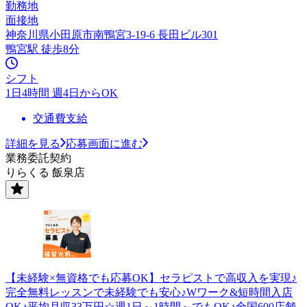
勤務地
面接地
神奈川県小田原市南鴨宮3-19-6 長田ビル301
鴨宮駅 徒歩8分
シフト
1日4時間 週4日からOK
交通費支給
詳細を見る
応募画面に進む
業務委託契約
りらくる 飯泉店
【未経験×無資格でも応募OK】セラピストで高収入を実現♪
完全無料レッスンで未経験でも安心♪Wワーク&短時間入店
OK♪平均月収33万円☆週1日～1時間～でもOK♪全国600店舗