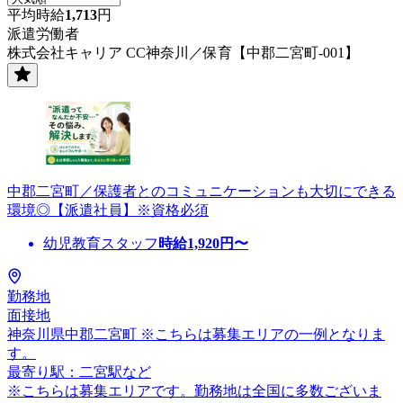
平均時給
1,713
円
派遣労働者
株式会社キャリア CC神奈川／保育【中郡二宮町-001】
中郡二宮町／保護者とのコミュニケーションも大切にできる
環境◎【派遣社員】※資格必須
幼児教育スタッフ
時給
1,920
円〜
勤務地
面接地
神奈川県中郡二宮町 ※こちらは募集エリアの一例となりま
す。
最寄り駅：二宮駅など
※こちらは募集エリアです。勤務地は全国に多数ございま