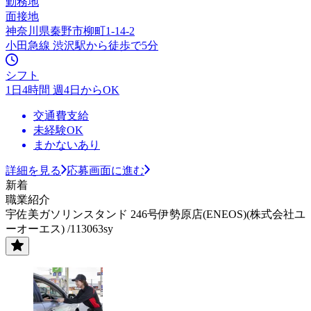
勤務地
面接地
神奈川県秦野市柳町1-14-2
小田急線 渋沢駅から徒歩で5分
シフト
1日4時間 週4日からOK
交通費支給
未経験OK
まかないあり
詳細を見る
応募画面に進む
新着
職業紹介
宇佐美ガソリンスタンド 246号伊勢原店(ENEOS)(株式会社ユ
ーオーエス) /113063sy