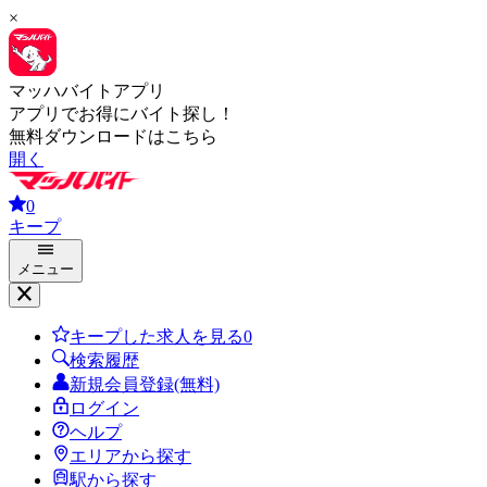
×
マッハバイトアプリ
アプリでお得にバイト探し！
無料ダウンロードはこちら
開く
0
キープ
メニュー
キープした求人を見る
0
検索履歴
新規会員登録(無料)
ログイン
ヘルプ
エリアから探す
駅から探す