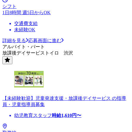
シフト
1日8時間 週5日からOK
交通費支給
未経験OK
詳細を見る
応募画面に進む
アルバイト・パート
放課後デイサービストイロ 渋沢
【未経験歓迎】児童発達支援・放課後デイサービス の指導
員・児童指導員募集
幼児教育スタッフ
時給
1,610
円〜