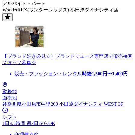
アルバイト・パート
WonderREX(ワンダーレックス) 小田原ダイナシティ店
【ブランド好き必見☆】ブランドリユース専門店で販売接客
スタッフ募集☆
販売・ファッション・レンタル
時給
1,300
円〜
1,400
円
勤務地
面接地
神奈川県小田原市中里208 小田原ダイナシティ WEST 3F
シフト
1日4.5時間 週3日からOK
交通費支給