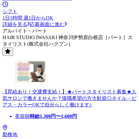
シフト
1日1時間 週1日からOK
詳細を見る
応募画面に進む
アルバイト・パート
HAIR STUDIO IWASAKI 神奈川伊勢原白根店［パート］ス
タイリスト(株式会社ハクブン)
【昇給あり！交通費支給！】★パートスタイリスト募集★人
気サロンで働きませんか？復職希望の方大歓迎◎ネイル・ピ
アス・カラーOKで自分らしく働けます♪
美容師
時給
1,300
円〜
1,600
円
勤務地