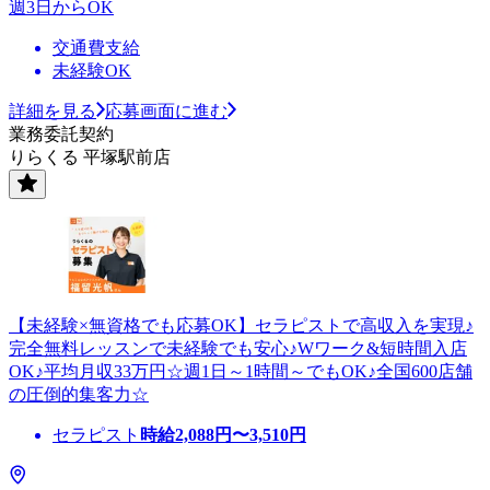
週3日からOK
交通費支給
未経験OK
詳細を見る
応募画面に進む
業務委託契約
りらくる 平塚駅前店
【未経験×無資格でも応募OK】セラピストで高収入を実現♪
完全無料レッスンで未経験でも安心♪Wワーク&短時間入店
OK♪平均月収33万円☆週1日～1時間～でもOK♪全国600店舗
の圧倒的集客力☆
セラピスト
時給
2,088
円〜
3,510
円