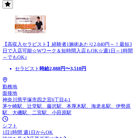
【高収入セラピスト】経験者1施術あたり2,840円～！最短3
日で入店可能☆Wワーク＆短時間入店もOK☆週1日～1時間
～でもOK♪
セラピスト
時給
2,088
円〜
3,510
円
勤務地
面接地
神奈川県平塚市四之宮6丁目4-1
茅ケ崎駅、辻堂駅、藤沢駅、本厚木駅、海老名駅、伊勢原
駅、大磯駅、二宮駅、小田原駅
シフト
1日1時間 週1日からOK