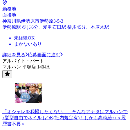
勤務地
面接地
神奈川県伊勢原市伊勢原3-5-3
伊勢原駅 徒歩6分、愛甲石田駅 徒歩45分、本厚木駅
未経験OK
まかないあり
詳細を見る
応募画面に進む
アルバイト・パート
マルハン 平塚店 1404A
「オシャレを我慢したくない！」そんなアナタはマルハンで
♪髪型自由でネイルもOK(社内規定有)！しかも高時給↑↑＜履
歴書不要＞