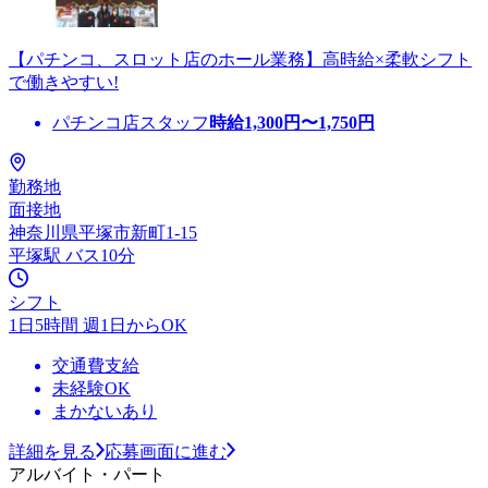
【パチンコ、スロット店のホール業務】高時給×柔軟シフト
で働きやすい!
パチンコ店スタッフ
時給
1,300
円〜
1,750
円
勤務地
面接地
神奈川県平塚市新町1-15
平塚駅 バス10分
シフト
1日5時間 週1日からOK
交通費支給
未経験OK
まかないあり
詳細を見る
応募画面に進む
アルバイト・パート