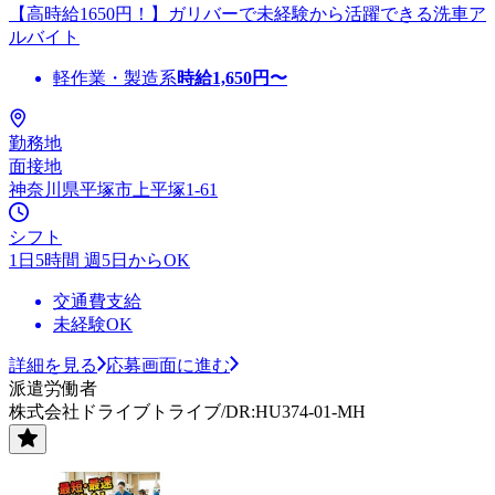
【高時給1650円！】ガリバーで未経験から活躍できる洗車ア
ルバイト
軽作業・製造系
時給
1,650
円〜
勤務地
面接地
神奈川県平塚市上平塚1-61
シフト
1日5時間 週5日からOK
交通費支給
未経験OK
詳細を見る
応募画面に進む
派遣労働者
株式会社ドライブトライブ/DR:HU374-01-MH