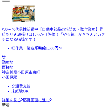
#30～40代男性活躍中【自動車部品の箱詰め・取付業務】昇
給あり★頑張りはしっかり評価！「やる気」がきちんとカタ
チになる職場です！
軽作業・製造系
時給
1,500
円〜
勤務地
面接地
神奈川県小田原市東町
小田原駅
交通費支給
未経験OK
詳細を見る
応募画面に進む
新着