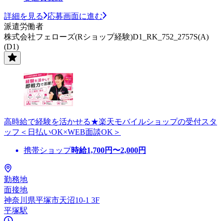
詳細を見る
応募画面に進む
派遣労働者
株式会社フェローズ(Rショップ経験)D1_RK_752_2757S(A)
(D1)
高時給で経験を活かせる★楽天モバイルショップの受付スタ
ッフ＜日払いOK×WEB面談OK＞
携帯ショップ
時給
1,700
円〜
2,000
円
勤務地
面接地
神奈川県平塚市天沼10-1 3F
平塚駅