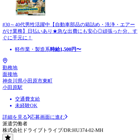
#30～40代男性活躍中【自動車部品の箱詰め・洗浄・エアー
がけ業務】日払いあり★急な出費にも安心◎頑張った分、す
ぐに手元に！
軽作業・製造系
時給
1,500
円〜
勤務地
面接地
神奈川県小田原市東町
小田原駅
交通費支給
未経験OK
詳細を見る
応募画面に進む
派遣労働者
株式会社ドライブトライブ/DR:HU374-02-MH