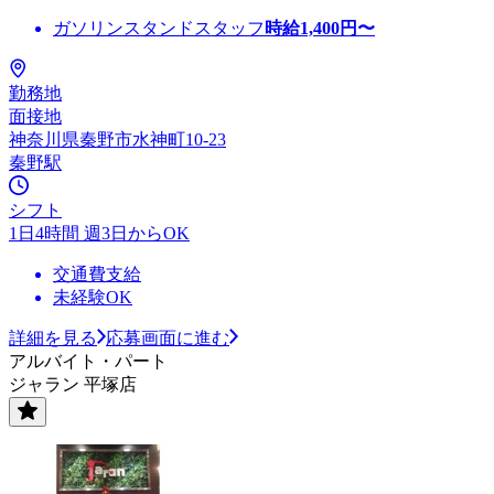
ガソリンスタンドスタッフ
時給
1,400
円〜
勤務地
面接地
神奈川県秦野市水神町10-23
秦野駅
シフト
1日4時間 週3日からOK
交通費支給
未経験OK
詳細を見る
応募画面に進む
アルバイト・パート
ジャラン 平塚店