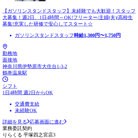
【ガソリンスタンドスタッフ】未経験でも大歓迎！スタッフ
大募集！週2日、1日4時間～OK!フリーター/主婦(夫)/高校生
募集!充実した研修で安心してスタート☆
ガソリンスタンドスタッフ
時給
1,300
円〜
1,750
円
勤務地
面接地
神奈川県伊勢原市大住台1-3-2
鶴巻温泉駅
シフト
1日4時間 週2日からOK
交通費支給
未経験OK
詳細を見る
応募画面に進む
業務委託契約
りらくる 平塚四之宮店3