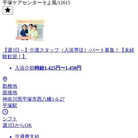
平塚ケアセンターそよ風/12615
【週3日～】介護スタッフ（入浴専従）/パート募集！【未経
験歓迎！】
入浴介助
時給
1,425
円〜
1,450
円
勤務地
面接地
神奈川県平塚市西八幡1-6-27
平塚駅
シフト
週3日からOK
交通費支給