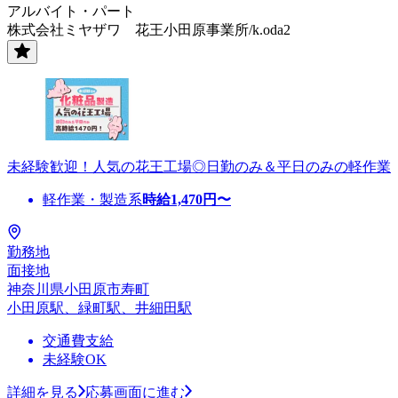
アルバイト・パート
株式会社ミヤザワ 花王小田原事業所/k.oda2
未経験歓迎！人気の花王工場◎日勤のみ＆平日のみの軽作業
軽作業・製造系
時給
1,470
円〜
勤務地
面接地
神奈川県小田原市寿町
小田原駅、緑町駅、井細田駅
交通費支給
未経験OK
詳細を見る
応募画面に進む