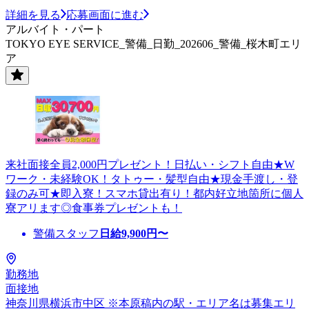
詳細を見る
応募画面に進む
アルバイト・パート
TOKYO EYE SERVICE_警備_日勤_202606_警備_桜木町エリ
ア
来社面接全員2,000円プレゼント！日払い・シフト自由★W
ワーク・未経験OK！タトゥー・髪型自由★現金手渡し・登
録のみ可★即入寮！スマホ貸出有り！都内好立地箇所に個人
寮アリます◎食事券プレゼントも！
警備スタッフ
日給
9,900
円〜
勤務地
面接地
神奈川県横浜市中区 ※本原稿内の駅・エリア名は募集エリ