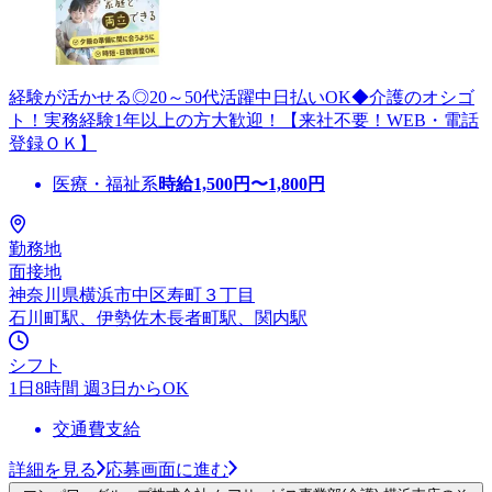
経験が活かせる◎20～50代活躍中日払いOK◆介護のオシゴ
ト！実務経験1年以上の方大歓迎！【来社不要！WEB・電話
登録ＯＫ】
医療・福祉系
時給
1,500
円〜
1,800
円
勤務地
面接地
神奈川県横浜市中区寿町３丁目
石川町駅、伊勢佐木長者町駅、関内駅
シフト
1日8時間 週3日からOK
交通費支給
詳細を見る
応募画面に進む