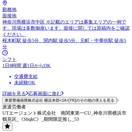
勤務地
面接地
神奈川県横浜市中区 ※記載のエリアは募集エリアの一例で
す。現場は多数御座います。面接に関しては原稿内をご確認
ください。
桜木町駅 徒歩5分、関内駅 徒歩5分、元町・中華街駅 徒歩5
分
シフト
1日8時間 週1日からOK
交通費支給
未経験OK
詳細を見る
応募画面に進む
東亜警備保障株式会社 横浜本部<14>[YK]のその他の求人を見る
派遣労働者
UTエージェント株式会社 南関東第一CU_神奈川県横浜市
鶴見区_《SbqkC》_期間限定推し_53