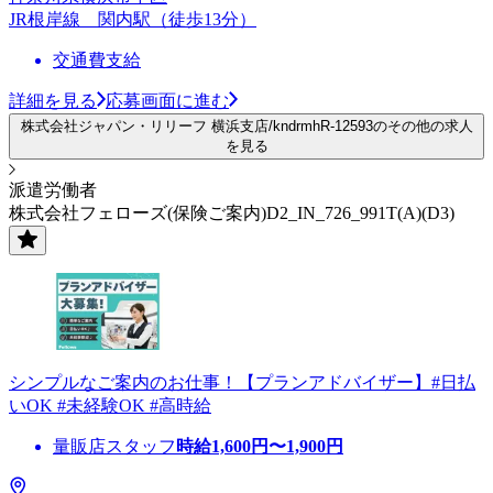
JR根岸線 関内駅（徒歩13分）
交通費支給
詳細を見る
応募画面に進む
株式会社ジャパン・リリーフ 横浜支店/kndrmhR-12593のその他の求人
を見る
派遣労働者
株式会社フェローズ(保険ご案内)D2_IN_726_991T(A)(D3)
シンプルなご案内のお仕事！【プランアドバイザー】#日払
いOK #未経験OK #高時給
量販店スタッフ
時給
1,600
円〜
1,900
円