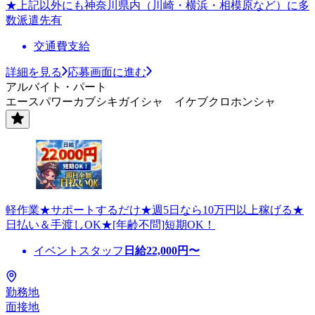
★上記以外にも神奈川県内（川崎・横浜・相模原など）に多
数派遣先有
交通費支給
詳細を見る
応募画面に進む
アルバイト・パート
エースパワーカブシキガイシャ イケブクロホンシャ
軽作業★サポートするだけ★週5日なら10万円以上稼げる★
日払い＆手渡しOK★[年齢不問]短期OK！
イベントスタッフ
日給
22,000
円〜
勤務地
面接地