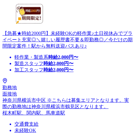
【急募★時給2000円】未経験OKの軽作業♪土日祝休みでプラ
イベート充実◎＼嬉しい履歴書不要＆即勤務◎／今だけの期
間限定案件！駅から無料送迎バスあり♪
軽作業・製造系
時給
2,000
円〜
製造スタッフ
時給
2,000
円〜
加工スタッフ
時給
2,000
円〜
勤務地
面接地
神奈川県横浜市中区 ※こちらは募集エリアとなります。実
際の勤務地は神奈川県横浜市鶴見区となります。
桜木町駅、関内駅、馬車道駅
交通費支給
未経験OK