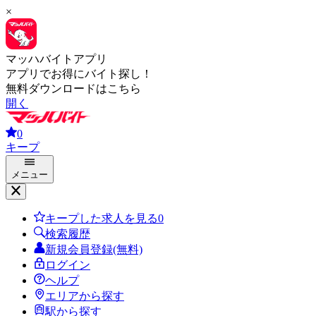
×
マッハバイトアプリ
アプリでお得にバイト探し！
無料ダウンロードはこちら
開く
0
キープ
メニュー
キープした求人を見る
0
検索履歴
新規会員登録(無料)
ログイン
ヘルプ
エリアから探す
駅から探す