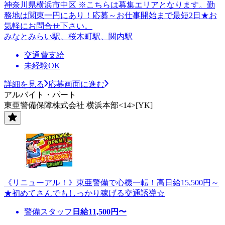
神奈川県横浜市中区 ※こちらは募集エリアとなります。勤
務地は関東一円にあり！応募～お仕事開始まで最短2日★お
気軽にお問合せ下さい。
みなとみらい駅、桜木町駅、関内駅
交通費支給
未経験OK
詳細を見る
応募画面に進む
アルバイト・パート
東亜警備保障株式会社 横浜本部<14>[YK]
《リニューアル！》東亜警備で心機一転！高日給15,500円～
★初めてさんでもしっかり稼げる交通誘導☆
警備スタッフ
日給
11,500
円〜