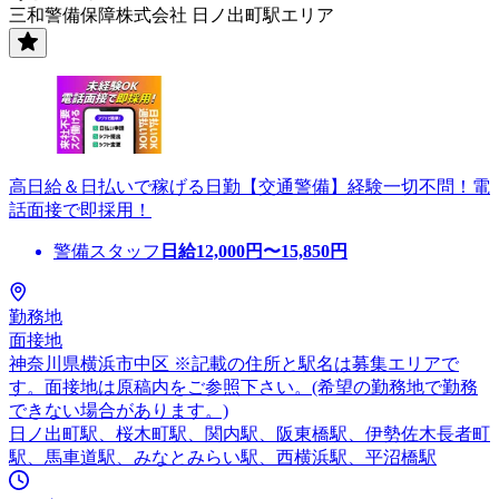
三和警備保障株式会社 日ノ出町駅エリア
高日給＆日払いで稼げる日勤【交通警備】経験一切不問！電
話面接で即採用！
警備スタッフ
日給
12,000
円〜
15,850
円
勤務地
面接地
神奈川県横浜市中区 ※記載の住所と駅名は募集エリアで
す。面接地は原稿内をご参照下さい。(希望の勤務地で勤務
できない場合があります。)
日ノ出町駅、桜木町駅、関内駅、阪東橋駅、伊勢佐木長者町
駅、馬車道駅、みなとみらい駅、西横浜駅、平沼橋駅