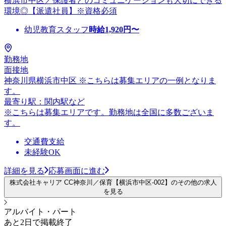
横浜市中区／保護者とのコミュニケーションも大切にできる
環境◎【派遣社員】※資格必須
幼児教育スタッフ
時給
1,920
円〜
勤務地
面接地
神奈川県横浜市中区 ※こちらは募集エリアの一例となりま
す。
最寄り駅：関内駅など
※こちらは募集エリアです。勤務地は全国に多数ございま
す。
交通費支給
未経験OK
詳細を見る
応募画面に進む
株式会社キャリア CC神奈川／保育【横浜市中区-002】のその他の求人
を見る
アルバイト・パート
あと2日で掲載終了