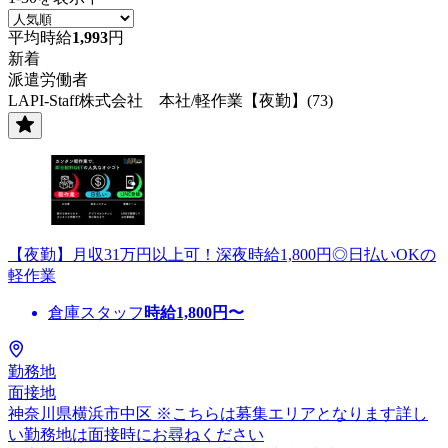
平均時給
1,993
円
新着
派遣労働者
LAPI-Staff株式会社 本社/軽作業【夜勤】(73)
【夜勤】月収31万円以上可！深夜時給1,800円◎日払いOKの
軽作業
倉庫スタッフ
時給
1,800
円〜
勤務地
面接地
神奈川県横浜市中区 ※こちらは募集エリアとなります詳し
い勤務地は面接時にお尋ねください