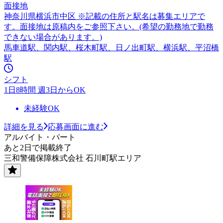
面接地
神奈川県横浜市中区 ※記載の住所と駅名は募集エリアで
す。面接地は原稿内をご参照下さい。(希望の勤務地で勤務
できない場合があります。)
馬車道駅、関内駅、桜木町駅、日ノ出町駅、横浜駅、平沼橋
駅
シフト
1日8時間 週3日からOK
未経験OK
詳細を見る
応募画面に進む
アルバイト・パート
あと2日で掲載終了
三和警備保障株式会社 石川町駅エリア