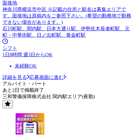
面接地
神奈川県横浜市中区 ※記載の住所と駅名は募集エリアで
す。面接地は原稿内をご参照下さい。(希望の勤務地で勤務
できない場合があります。)
石川町駅、関内駅、日本大通り駅、伊勢佐木長者町駅、元
町・中華街駅、日ノ出町駅、黄金町駅
シフト
1日8時間 週3日からOK
未経験OK
詳細を見る
応募画面に進む
アルバイト・パート
あと2日で掲載終了
三和警備保障株式会社 関内駅エリア(夜勤)