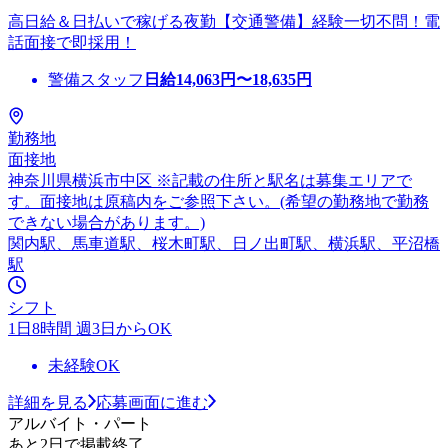
高日給＆日払いで稼げる夜勤【交通警備】経験一切不問！電
話面接で即採用！
警備スタッフ
日給
14,063
円〜
18,635
円
勤務地
面接地
神奈川県横浜市中区 ※記載の住所と駅名は募集エリアで
す。面接地は原稿内をご参照下さい。(希望の勤務地で勤務
できない場合があります。)
関内駅、馬車道駅、桜木町駅、日ノ出町駅、横浜駅、平沼橋
駅
シフト
1日8時間 週3日からOK
未経験OK
詳細を見る
応募画面に進む
アルバイト・パート
あと2日で掲載終了