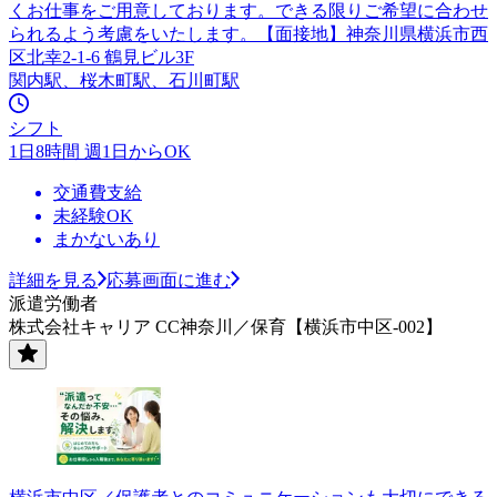
くお仕事をご用意しております。できる限りご希望に合わせ
られるよう考慮をいたします。【面接地】神奈川県横浜市西
区北幸2-1-6 鶴見ビル3F
関内駅、桜木町駅、石川町駅
シフト
1日8時間 週1日からOK
交通費支給
未経験OK
まかないあり
詳細を見る
応募画面に進む
派遣労働者
株式会社キャリア CC神奈川／保育【横浜市中区-002】