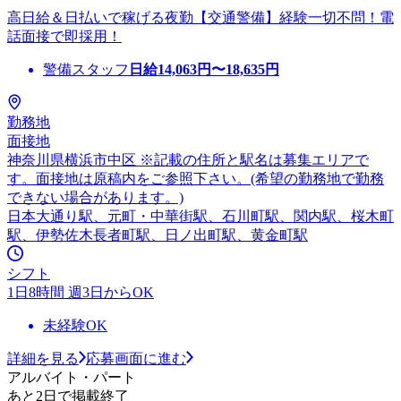
高日給＆日払いで稼げる夜勤【交通警備】経験一切不問！電
話面接で即採用！
警備スタッフ
日給
14,063
円〜
18,635
円
勤務地
面接地
神奈川県横浜市中区 ※記載の住所と駅名は募集エリアで
す。面接地は原稿内をご参照下さい。(希望の勤務地で勤務
できない場合があります。)
日本大通り駅、元町・中華街駅、石川町駅、関内駅、桜木町
駅、伊勢佐木長者町駅、日ノ出町駅、黄金町駅
シフト
1日8時間 週3日からOK
未経験OK
詳細を見る
応募画面に進む
アルバイト・パート
あと2日で掲載終了