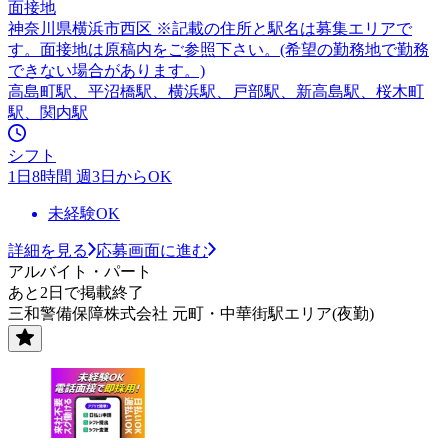
面接地
神奈川県横浜市西区 ※記載の住所と駅名は募集エリアで
す。面接地は原稿内をご参照下さい。(希望の勤務地で勤務
できない場合があります。)
高島町駅、平沼橋駅、横浜駅、戸部駅、新高島駅、桜木町
駅、関内駅
シフト
1日8時間 週3日からOK
未経験OK
詳細を見る
応募画面に進む
アルバイト・パート
あと2日で掲載終了
三和警備保障株式会社 元町・中華街駅エリア(夜勤)