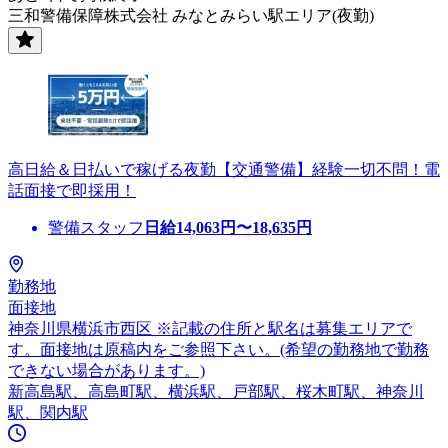
三和警備保障株式会社 みなとみらい駅エリア(夜勤)
高日給＆日払いで稼げる夜勤【交通警備】経験一切不問！電
話面接で即採用！
警備スタッフ
日給
14,063
円〜
18,635
円
勤務地
面接地
神奈川県横浜市西区 ※記載の住所と駅名は募集エリアで
す。面接地は原稿内をご参照下さい。(希望の勤務地で勤務
できない場合があります。)
新高島駅、高島町駅、横浜駅、戸部駅、桜木町駅、神奈川
駅、関内駅