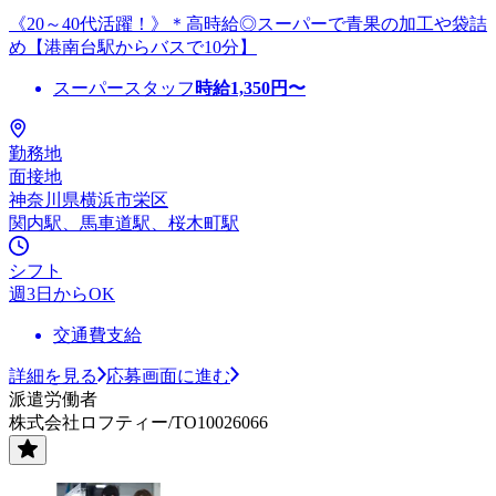
《20～40代活躍！》＊高時給◎スーパーで青果の加工や袋詰
め【港南台駅からバスで10分】
スーパースタッフ
時給
1,350
円〜
勤務地
面接地
神奈川県横浜市栄区
関内駅、馬車道駅、桜木町駅
シフト
週3日からOK
交通費支給
詳細を見る
応募画面に進む
派遣労働者
株式会社ロフティー/TO10026066