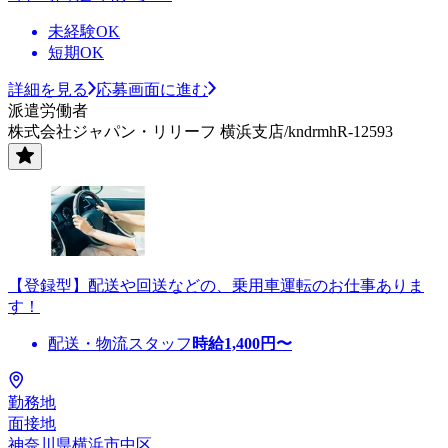
未経験OK
短期OK
詳細を見る
応募画面に進む
派遣労働者
株式会社ジャパン・リリーフ 横浜支店/kndrmhR-12593
【登録型】配送や回送などの、乗用車運転のお仕事ありま
す！
配送・物流スタッフ
時給
1,400
円〜
勤務地
面接地
神奈川県横浜市中区