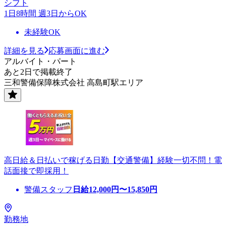
シフト
1日8時間 週3日からOK
未経験OK
詳細を見る
応募画面に進む
アルバイト・パート
あと2日で掲載終了
三和警備保障株式会社 高島町駅エリア
高日給＆日払いで稼げる日勤【交通警備】経験一切不問！電
話面接で即採用！
警備スタッフ
日給
12,000
円〜
15,850
円
勤務地