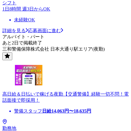
シフト
1日8時間 週3日からOK
未経験OK
詳細を見る
応募画面に進む
アルバイト・パート
あと2日で掲載終了
三和警備保障株式会社 日本大通り駅エリア(夜勤)
高日給＆日払いで稼げる夜勤【交通警備】経験一切不問！電
話面接で即採用！
警備スタッフ
日給
14,063
円〜
18,635
円
勤務地