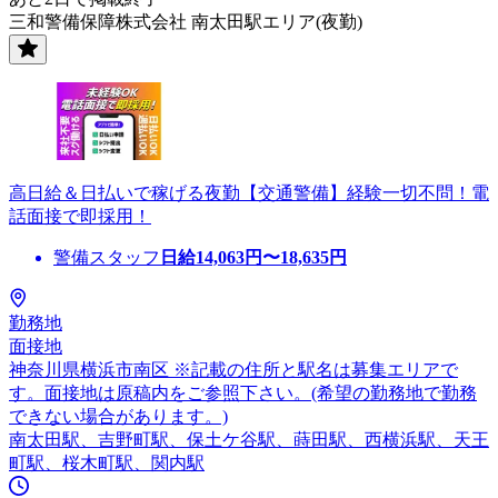
三和警備保障株式会社 南太田駅エリア(夜勤)
高日給＆日払いで稼げる夜勤【交通警備】経験一切不問！電
話面接で即採用！
警備スタッフ
日給
14,063
円〜
18,635
円
勤務地
面接地
神奈川県横浜市南区 ※記載の住所と駅名は募集エリアで
す。面接地は原稿内をご参照下さい。(希望の勤務地で勤務
できない場合があります。)
南太田駅、吉野町駅、保土ケ谷駅、蒔田駅、西横浜駅、天王
町駅、桜木町駅、関内駅