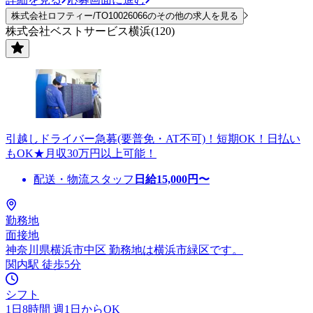
株式会社ロフティー/TO10026066のその他の求人を見る
株式会社ベストサービス横浜(120)
引越しドライバー急募(要普免・AT不可)！短期OK！日払い
もOK★月収30万円以上可能！
配送・物流スタッフ
日給
15,000
円〜
勤務地
面接地
神奈川県横浜市中区 勤務地は横浜市緑区です。
関内駅 徒歩5分
シフト
1日8時間 週1日からOK