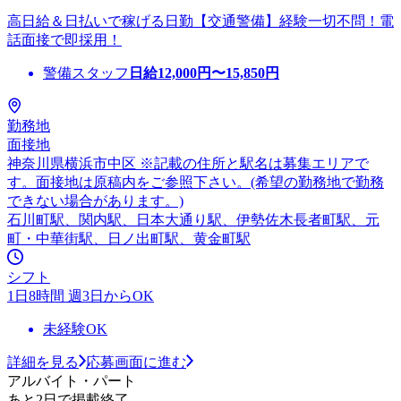
高日給＆日払いで稼げる日勤【交通警備】経験一切不問！電
話面接で即採用！
警備スタッフ
日給
12,000
円〜
15,850
円
勤務地
面接地
神奈川県横浜市中区 ※記載の住所と駅名は募集エリアで
す。面接地は原稿内をご参照下さい。(希望の勤務地で勤務
できない場合があります。)
石川町駅、関内駅、日本大通り駅、伊勢佐木長者町駅、元
町・中華街駅、日ノ出町駅、黄金町駅
シフト
1日8時間 週3日からOK
未経験OK
詳細を見る
応募画面に進む
アルバイト・パート
あと2日で掲載終了