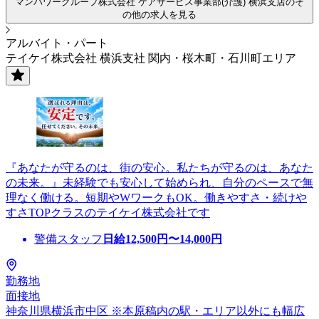
マンパワーグループ株式会社 ケアサービス事業部(介護) 横浜支店のそ
の他の求人を見る
アルバイト・パート
テイケイ株式会社 横浜支社 関内・桜木町・石川町エリア
『あなたが守るのは、街の安心。私たちが守るのは、あなた
の未来。』未経験でも安心して始められ、自分のペースで無
理なく働ける。短期やWワークもOK。働きやすさ・続けや
すさTOPクラスのテイケイ株式会社です
警備スタッフ
日給
12,500
円〜
14,000
円
勤務地
面接地
神奈川県横浜市中区 ※本原稿内の駅・エリア以外にも幅広