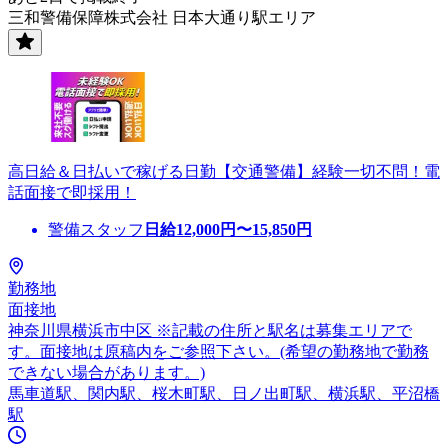
三和警備保障株式会社 日本大通り駅エリア
高日給＆日払いで稼げる日勤【交通警備】経験一切不問！電
話面接で即採用！
警備スタッフ
日給
12,000
円〜
15,850
円
勤務地
面接地
神奈川県横浜市中区 ※記載の住所と駅名は募集エリアで
す。面接地は原稿内をご参照下さい。(希望の勤務地で勤務
できない場合があります。)
馬車道駅、関内駅、桜木町駅、日ノ出町駅、横浜駅、平沼橋
駅