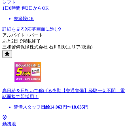
シフト
1日8時間 週3日からOK
未経験OK
詳細を見る
応募画面に進む
アルバイト・パート
あと2日で掲載終了
三和警備保障株式会社 石川町駅エリア(夜勤)
高日給＆日払いで稼げる夜勤【交通警備】経験一切不問！電
話面接で即採用！
警備スタッフ
日給
14,063
円〜
18,635
円
勤務地