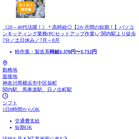
《20～40代活躍！》＊高時給◎【2か月間の短期！】パソコ
ンキッティング業務(PCセットアップ作業)／関内駅より徒歩
7分／土日休み／7月～8月
軽作業・製造系
時給
1,370
円〜
1,712
円
勤務地
面接地
神奈川県横浜市中区翁町
関内駅、馬車道駅、日ノ出町駅
シフト
1日8時間からOK
交通費支給
短期OK
詳細を見る
応募画面に進む