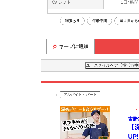
シフト
1日4時間
制服あり
年齢不問
週１日から
キープに追加
ユースタイルケア【横浜市中区
アルバイト・パート
吉野
【
UP