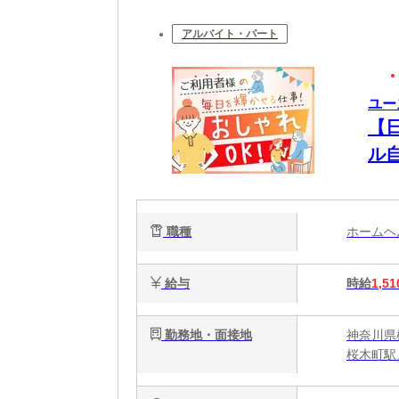
アルバイト・パート
ユー
【
ル
る
職種
ホーム
給与
時給
1,51
勤務地・面接地
神奈川県
桜木町駅