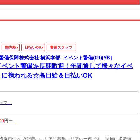
関内駅
日払いOK
警備スタッフ
警備保障株式会社 横浜本部_イベント警備(09)[YK]
イベント警備≫長期歓迎！年間通して様々なイベ
トに携われる☆高日給＆日払いOK
タッフ
00
円〜
横浜市中区 ※記載のエリアは募集エリアの一例です。現場は多数御