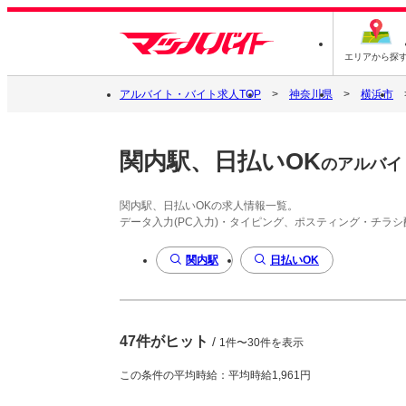
エリアから探
アルバイト・バイト求人TOP
神奈川県
横浜市
関内駅、日払いOK
のアルバイ
関内駅、日払いOKの求人情報一覧。
データ入力(PC入力)・タイピング、ポスティング・チラ
関内駅
日払いOK
47件がヒット
/
1件〜30件を表示
この条件の平均時給：平均時給1,961円