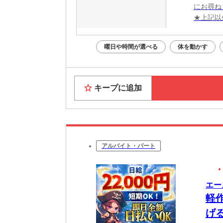
にお尋ね
★上記以
曜日や時間が選べる
体を動かす
キープに追加
アルバイト・パート
エー
軽
げ