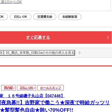
 週1日からOK
OK
日払いOK
交通費支給
未経験歓迎
すぐ応募する
】01_重訪_非常勤_日勤/Jaのその他の求人を見る
関内駅
日払いOK
ホールスタッフ
家 １６号線磯子丸山店【047446】
深夜急募!!】吉野家で働こう★深夜で時給ガッツリ
!★髪型髪色自由★賄い70%OFF!!