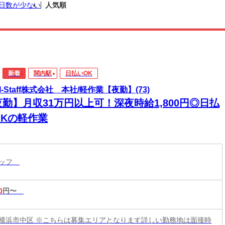
日数が少ない
人気順
新着
関内駅
日払いOK
I-Staff株式会社 本社/軽作業【夜勤】(73)
勤】月収31万円以上可！深夜時給1,800円◎日払
OKの軽作業
タッフ
0
円〜
横浜市中区 ※こちらは募集エリアとなります詳しい勤務地は面接時