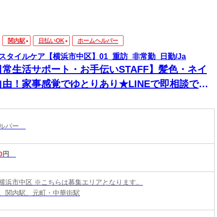
関内駅
日払いOK
ホームヘルパー
スタイルケア【横浜市中区】01_重訪_非常勤_日勤/Ja
日常生活サポート・お手伝いSTAFF】髪色・ネイ
自由！家事感覚でゆとりあり★LINEで即相談でき
→安心！週1～＆残業なしで私生活両立◎
ヘルパー
0
円
横浜市中区 ※こちらは募集エリアとなります。
、関内駅、元町・中華街駅