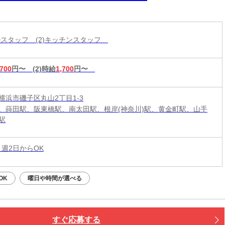
ールスタッフ (2)キッチンスタッフ
,700
円〜
(2)時給
1,700
円〜
横浜市磯子区丸山2丁目1-3
、蒔田駅、阪東橋駅、南太田駅、根岸(神奈川)駅、黄金町駅、山手
駅
 週2日からOK
OK
曜日や時間が選べる
すぐ応募する