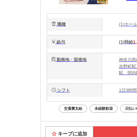
職種
(1)ホ
給与
(1)時給
1
勤務地・面接地
神奈川県
吉野町駅
駅、関内
シフト
1日3時間
交通費支給
未経験歓迎
日払い
キープに追加