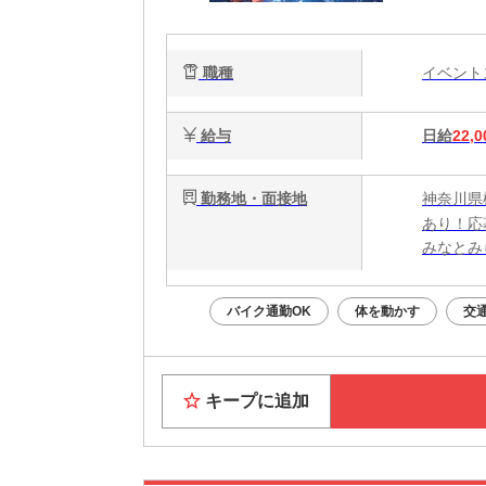
職種
イベン
給与
日給
22,0
勤務地・面接地
神奈川県
あり！応
みなとみ
バイク通勤OK
体を動かす
交
キープに追加