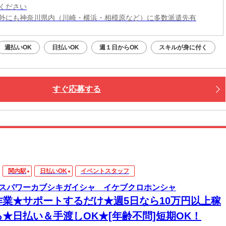
ください
外にも神奈川県内（川崎・横浜・相模原など）に多数派遣先有
週払いOK
日払いOK
週１日からOK
スキルが身に付く
すぐ応募する
関内駅
日払いOK
イベントスタッフ
スパワーカブシキガイシャ イケブクロホンシャ
作業★サポートするだけ★週5日なら10万円以上稼
る★日払い＆手渡しOK★[年齢不問]短期OK！