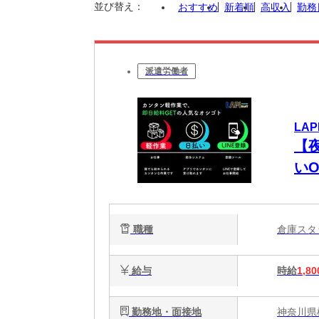
並び替え：
おすすめ
新着順
高収入
勤務
派遣労働者
LAP
【夜
い
職種
倉庫ス
給与
時給
1,80
勤務地・面接地
神奈川県