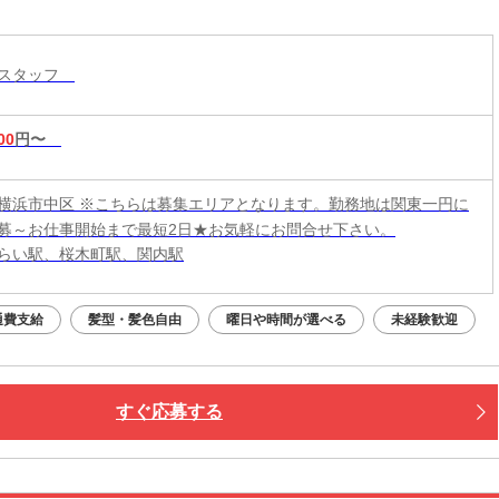
トスタッフ
00
円〜
横浜市中区 ※こちらは募集エリアとなります。勤務地は関東一円に
募～お仕事開始まで最短2日★お気軽にお問合せ下さい。
らい駅、桜木町駅、関内駅
通費支給
髪型・髪色自由
曜日や時間が選べる
未経験歓迎
すぐ応募する