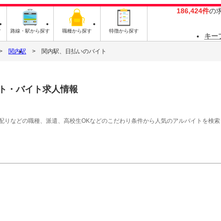
186,424件
の
す
路線・駅から探す
職種から探す
特徴から探す
キー
関内駅
関内駅、日払いのバイト
ト・バイト求人情報
シ配りなどの職種、派遣、高校生OKなどのこだわり条件から人気のアルバイトを検索