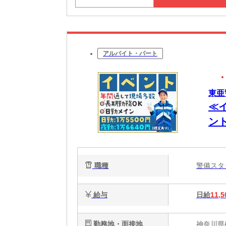
アルバイト・パート
東亜
≪
ン
職種
警備ス
給与
日給
11,5
勤務地・面接地
神奈川県