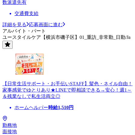
数派遣先有
交通費支給
詳細を見る
応募画面に進む
アルバイト・パート
ユースタイルケア【横浜市磯子区】01_重訪_非常勤_日勤/Ja
【日常生活サポート・お手伝いSTAFF】髪色・ネイル自由！
家事感覚でゆとりあり★LINEで即相談できる→安心！週1～
＆残業なしで私生活両立◎
ホームヘルパー
時給
1,510
円
勤務地
面接地