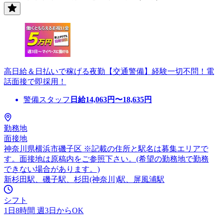
高日給＆日払いで稼げる夜勤【交通警備】経験一切不問！電
話面接で即採用！
警備スタッフ
日給
14,063
円〜
18,635
円
勤務地
面接地
神奈川県横浜市磯子区 ※記載の住所と駅名は募集エリアで
す。面接地は原稿内をご参照下さい。(希望の勤務地で勤務
できない場合があります。)
新杉田駅、磯子駅、杉田(神奈川)駅、屏風浦駅
シフト
1日8時間 週3日からOK