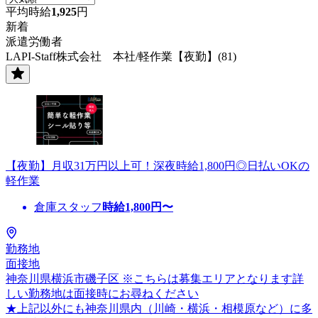
平均時給
1,925
円
新着
派遣労働者
LAPI-Staff株式会社 本社/軽作業【夜勤】(81)
【夜勤】月収31万円以上可！深夜時給1,800円◎日払いOKの
軽作業
倉庫スタッフ
時給
1,800
円〜
勤務地
面接地
神奈川県横浜市磯子区 ※こちらは募集エリアとなります詳
しい勤務地は面接時にお尋ねください
★上記以外にも神奈川県内（川崎・横浜・相模原など）に多