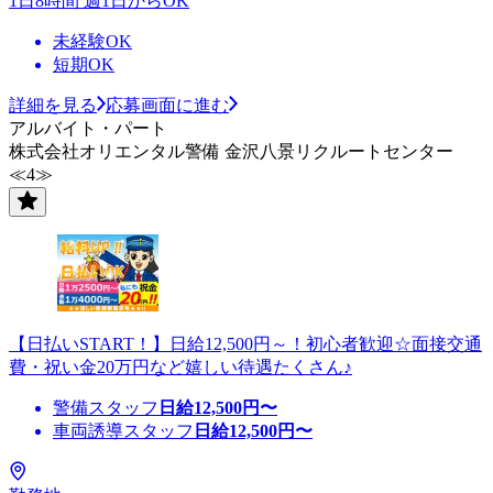
1日8時間 週1日からOK
未経験OK
短期OK
詳細を見る
応募画面に進む
アルバイト・パート
株式会社オリエンタル警備 金沢八景リクルートセンター
≪4≫
【日払いSTART！】日給12,500円～！初心者歓迎☆面接交通
費・祝い金20万円など嬉しい待遇たくさん♪
警備スタッフ
日給
12,500
円〜
車両誘導スタッフ
日給
12,500
円〜