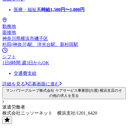
医療・福祉系
時給
1,500
円〜
1,800
円
勤務地
面接地
神奈川県横浜市磯子区
杉田(神奈川)駅、洋光台駅、新杉田駅
シフト
1日8時間 週3日からOK
交通費支給
詳細を見る
応募画面に進む
マンパワーグループ株式会社 ケアサービス事業部(介護) 横浜支店のそ
の他の求人を見る
派遣労働者
株式会社ニッソーネット 横浜支社/1201_6420