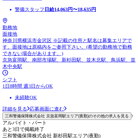
警備スタッフ
日給
14,063
円〜
18,635
円
勤務地
面接地
神奈川県横浜市金沢区 ※記載の住所と駅名は募集エリアで
す。面接地は原稿内をご参照下さい。(希望の勤務地で勤務
できない場合があります。)
京急富岡駅、南部市場駅、新杉田駅、並木北駅、鳥浜駅、並
木中央駅
シフト
1日8時間 週3日からOK
未経験OK
詳細を見る
応募画面に進む
三和警備保障株式会社 京急富岡駅エリア(夜勤)のその他の求人を見る
アルバイト・パート
あと3日で掲載終了
三和警備保障株式会社 新杉田駅エリア(夜勤)