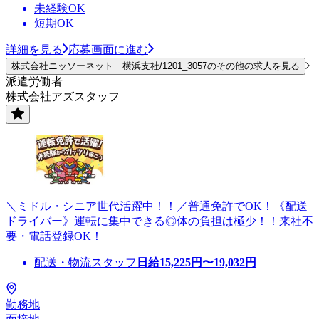
未経験OK
短期OK
詳細を見る
応募画面に進む
株式会社ニッソーネット 横浜支社/1201_3057のその他の求人を見る
派遣労働者
株式会社アズスタッフ
＼ミドル・シニア世代活躍中！！／普通免許でOK！《配送
ドライバー》運転に集中できる◎体の負担は極少！！来社不
要・電話登録OK！
配送・物流スタッフ
日給
15,225
円〜
19,032
円
勤務地