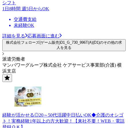
シフト
1日8時間 週5日からOK
交通費支給
未経験OK
詳細を見る
応募画面に進む
株式会社フェローズ(ゲーム販売)D1_G_730_996T(A)(D1)のその他の求
人を見る
派遣労働者
マンパワーグループ株式会社 ケアサービス事業部(介護) 横
浜支店
経験が活かせる◎20～50代活躍中日払いOK◆介護のオシゴ
ト！実務経験1年以上の方大歓迎！【来社不要！WEB・電話
登録ＯＫ】