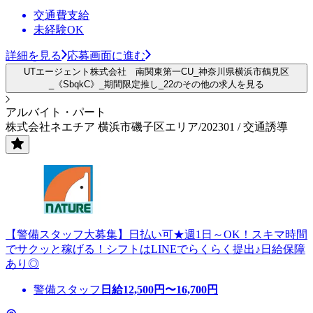
交通費支給
未経験OK
詳細を見る
応募画面に進む
UTエージェント株式会社 南関東第一CU_神奈川県横浜市鶴見区
_《SbqkC》_期間限定推し_22のその他の求人を見る
アルバイト・パート
株式会社ネエチア 横浜市磯子区エリア/202301 / 交通誘導
【警備スタッフ大募集】日払い可★週1日～OK！スキマ時間
でサクッと稼げる！シフトはLINEでらくらく提出♪日給保障
あり◎
警備スタッフ
日給
12,500
円〜
16,700
円