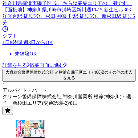
神奈川県横浜市磯子区 ※こちらは募集エリアの一例です。
【面接地】神奈川県川崎市川崎区新川通10-15 新生ビル303
洋光台駅 徒歩5分、杉田(神奈川)駅 徒歩5分、新杉田駅 徒歩5
分
シフト
1日8時間 週3日からOK
未経験OK
詳細を見る
応募画面に進む
大真綜合警備保障株式会社 ※横浜市磯子区エリア(08)Bのその他の求人
を見る
アルバイト・パート
グリーン警備保障株式会社 神奈川営業所 根岸(神奈川)・磯
子・新杉田エリア(交通誘導-2)/811