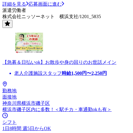
詳細を見る
応募画面に進む
派遣労働者
株式会社ニッソーネット 横浜支社/1201_5835
【急募＆日払いok】お散歩や身の回りのお世話メイン
老人介護施設スタッフ
時給
1,500
円〜
2,250
円
勤務地
面接地
神奈川県横浜市磯子区
横浜市磯子区内に多数！＜駅チカ・車通勤okも有＞
シフト
1日8時間 週5日からOK