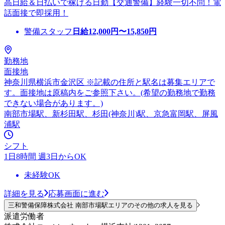
高日給＆日払いで稼げる日勤【交通警備】経験一切不問！電
話面接で即採用！
警備スタッフ
日給
12,000
円〜
15,850
円
勤務地
面接地
神奈川県横浜市金沢区 ※記載の住所と駅名は募集エリアで
す。面接地は原稿内をご参照下さい。(希望の勤務地で勤務
できない場合があります。)
南部市場駅、新杉田駅、杉田(神奈川)駅、京急富岡駅、屏風
浦駅
シフト
1日8時間 週3日からOK
未経験OK
詳細を見る
応募画面に進む
三和警備保障株式会社 南部市場駅エリアのその他の求人を見る
派遣労働者