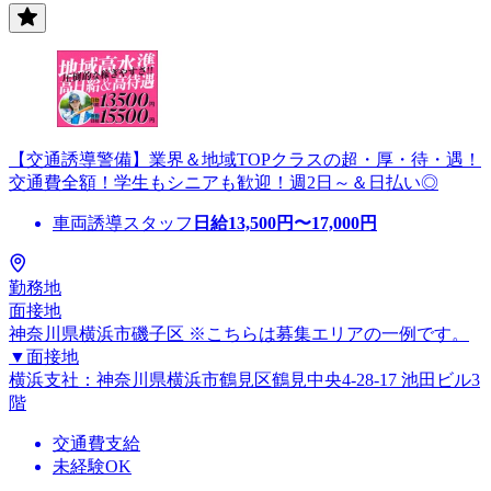
【交通誘導警備】業界＆地域TOPクラスの超・厚・待・遇！
交通費全額！学生もシニアも歓迎！週2日～＆日払い◎
車両誘導スタッフ
日給
13,500
円〜
17,000
円
勤務地
面接地
神奈川県横浜市磯子区 ※こちらは募集エリアの一例です。
▼面接地
横浜支社：神奈川県横浜市鶴見区鶴見中央4-28-17 池田ビル3
階
交通費支給
未経験OK