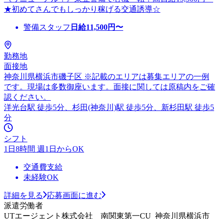
★初めてさんでもしっかり稼げる交通誘導☆
警備スタッフ
日給
11,500
円〜
勤務地
面接地
神奈川県横浜市磯子区 ※記載のエリアは募集エリアの一例
です。現場は多数御座います。面接に関しては原稿内をご確
認ください。
洋光台駅 徒歩5分、杉田(神奈川)駅 徒歩5分、新杉田駅 徒歩5
分
シフト
1日8時間 週1日からOK
交通費支給
未経験OK
詳細を見る
応募画面に進む
派遣労働者
UTエージェント株式会社 南関東第一CU_神奈川県横浜市