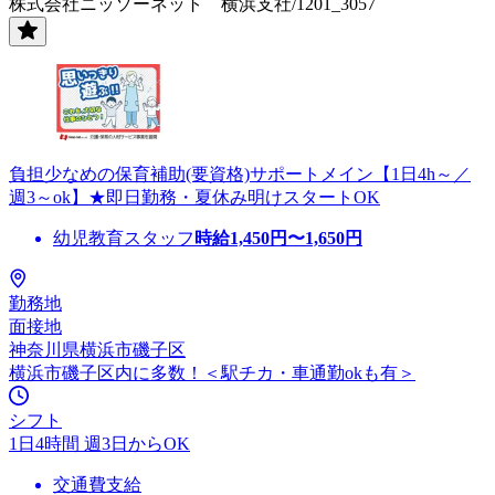
株式会社ニッソーネット 横浜支社/1201_3057
負担少なめの保育補助(要資格)サポートメイン【1日4h～／
週3～ok】★即日勤務・夏休み明けスタートOK
幼児教育スタッフ
時給
1,450
円〜
1,650
円
勤務地
面接地
神奈川県横浜市磯子区
横浜市磯子区内に多数！＜駅チカ・車通勤okも有＞
シフト
1日4時間 週3日からOK
交通費支給