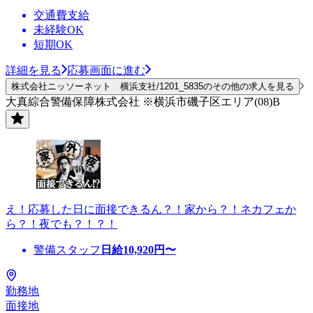
交通費支給
未経験OK
短期OK
詳細を見る
応募画面に進む
株式会社ニッソーネット 横浜支社/1201_5835のその他の求人を見る
大真綜合警備保障株式会社 ※横浜市磯子区エリア(08)B
え！応募した日に面接できるん？！家から？！ネカフェか
ら？！夜でも？！？！
警備スタッフ
日給
10,920
円〜
勤務地
面接地