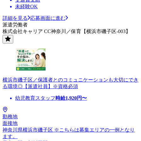
未経験OK
詳細を見る
応募画面に進む
派遣労働者
株式会社キャリア CC神奈川／保育【横浜市磯子区-003】
横浜市磯子区／保護者とのコミュニケーションも大切にでき
る環境◎【派遣社員】※資格必須
幼児教育スタッフ
時給
1,920
円〜
勤務地
面接地
神奈川県横浜市磯子区 ※こちらは募集エリアの一例となり
ます。