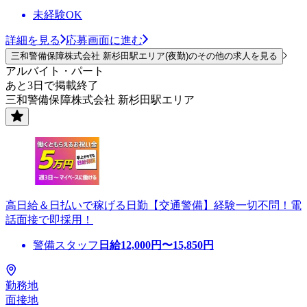
未経験OK
詳細を見る
応募画面に進む
三和警備保障株式会社 新杉田駅エリア(夜勤)のその他の求人を見る
アルバイト・パート
あと3日で掲載終了
三和警備保障株式会社 新杉田駅エリア
高日給＆日払いで稼げる日勤【交通警備】経験一切不問！電
話面接で即採用！
警備スタッフ
日給
12,000
円〜
15,850
円
勤務地
面接地