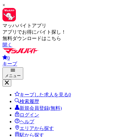
×
マッハバイトアプリ
アプリでお得にバイト探し！
無料ダウンロードはこちら
開く
0
キープ
メニュー
キープした求人を見る
0
検索履歴
新規会員登録(無料)
ログイン
ヘルプ
エリアから探す
駅から探す