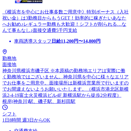
《横浜市を中心にお仕事多数ご用意中》特別ボーナス（入社
祝い金）は3勤務目からもうGET！効率的に稼ぎたいあなた
へお勧め♪レギュラー勤務も大歓迎！シフトが削られる…な
んて事もなし♪面接交通費5千円支給
車両誘導スタッフ
日給
11,200
円〜
14,800
円
勤務地
面接地
神奈川県横浜市磯子区 ※本原稿の勤務地エリアは実際に働
く勤務地ではございません。神奈川県を中心に様々なエリア
でお仕事をご用意中。面接場所は新横浜営業所で行いますの
でお間違えないようお願いいたします。（横浜市港北区新横
浜2-4-19富士火災横浜ビル4F 新横浜駅から徒歩2分程度）
根岸(神奈川)駅、磯子駅、新杉田駅
シフト
1日8時間 週3日からOK
交通費支給