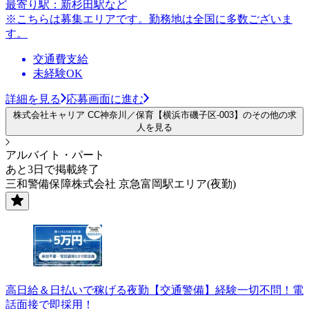
最寄り駅：新杉田駅など
※こちらは募集エリアです。勤務地は全国に多数ございま
す。
交通費支給
未経験OK
詳細を見る
応募画面に進む
株式会社キャリア CC神奈川／保育【横浜市磯子区-003】のその他の求
人を見る
アルバイト・パート
あと3日で掲載終了
三和警備保障株式会社 京急富岡駅エリア(夜勤)
高日給＆日払いで稼げる夜勤【交通警備】経験一切不問！電
話面接で即採用！