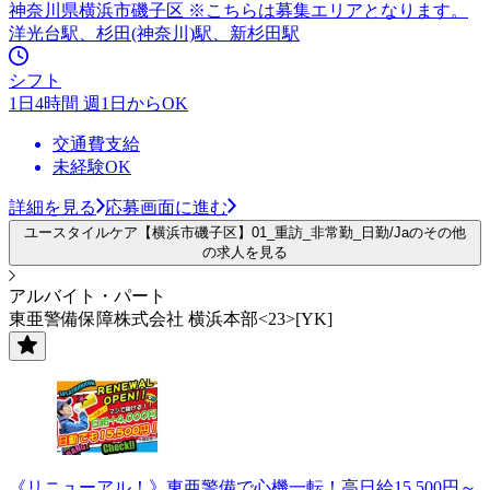
神奈川県横浜市磯子区 ※こちらは募集エリアとなります。
洋光台駅、杉田(神奈川)駅、新杉田駅
シフト
1日4時間 週1日からOK
交通費支給
未経験OK
詳細を見る
応募画面に進む
ユースタイルケア【横浜市磯子区】01_重訪_非常勤_日勤/Jaのその他
の求人を見る
アルバイト・パート
東亜警備保障株式会社 横浜本部<23>[YK]
《リニューアル！》東亜警備で心機一転！高日給15,500円～