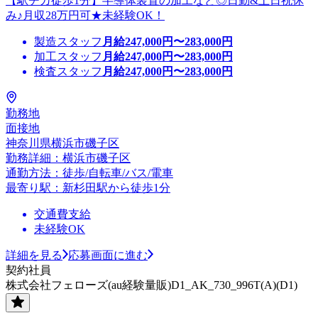
【駅チカ徒歩1分】半導体装置の加工など◎日勤&土日祝休
み♪月収28万円可★未経験OK！
製造スタッフ
月給
247,000
円〜
283,000
円
加工スタッフ
月給
247,000
円〜
283,000
円
検査スタッフ
月給
247,000
円〜
283,000
円
勤務地
面接地
神奈川県横浜市磯子区
勤務詳細：横浜市磯子区
通勤方法：徒歩/自転車/バス/電車
最寄り駅：新杉田駅から徒歩1分
交通費支給
未経験OK
詳細を見る
応募画面に進む
契約社員
株式会社フェローズ(au経験量販)D1_AK_730_996T(A)(D1)