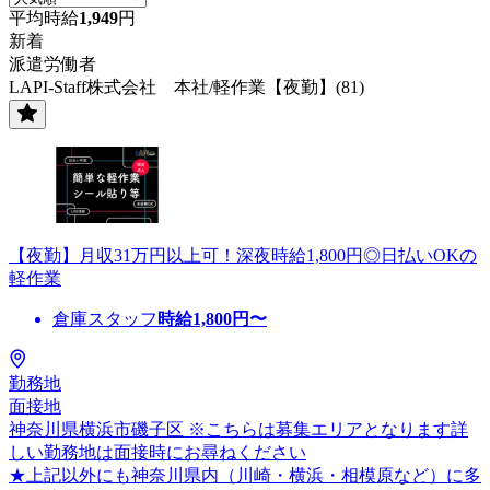
平均時給
1,949
円
新着
派遣労働者
LAPI-Staff株式会社 本社/軽作業【夜勤】(81)
【夜勤】月収31万円以上可！深夜時給1,800円◎日払いOKの
軽作業
倉庫スタッフ
時給
1,800
円〜
勤務地
面接地
神奈川県横浜市磯子区 ※こちらは募集エリアとなります詳
しい勤務地は面接時にお尋ねください
★上記以外にも神奈川県内（川崎・横浜・相模原など）に多