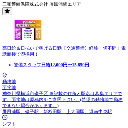
三和警備保障株式会社 屏風浦駅エリア
高日給＆日払いで稼げる日勤【交通警備】経験一切不問！電
話面接で即採用！
警備スタッフ
日給
12,000
円〜
15,850
円
勤務地
面接地
神奈川県横浜市磯子区 ※記載の住所と駅名は募集エリアで
す。面接地は原稿内をご参照下さい。(希望の勤務地で勤務
できない場合があります。)
屏風浦駅、磯子駅、新杉田駅、上大岡駅、港南中央駅
シフト