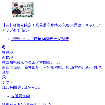
【au】経験者限定！業界最高水準の高給与/昇給・キャリア
アップ有/日払い
携帯ショップ
時給
1,650
円〜
1,750
円
勤務地
面接地
神奈川県横浜市金沢区富岡東2-4-29
南部市場駅、新杉田駅、京急富岡駅、杉田(神奈川)駅、能見
台駅
シフト
1日8時間 週5日からOK
交通費支給
詳細を見る
応募画面に進む