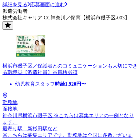
詳細を見る
応募画面に進む
派遣労働者
株式会社キャリア CC神奈川／保育【横浜市磯子区-003】
横浜市磯子区／保護者とのコミュニケーションも大切にでき
る環境◎【派遣社員】※資格必須
幼児教育スタッフ
時給
1,920
円〜
勤務地
面接地
神奈川県横浜市磯子区 ※こちらは募集エリアの一例となり
ます。
最寄り駅：新杉田駅など
※こちらは募集エリアです。勤務地は全国に多数ございま