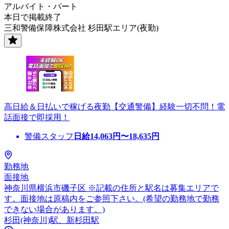
アルバイト・パート
本日で掲載終了
三和警備保障株式会社 杉田駅エリア(夜勤)
高日給＆日払いで稼げる夜勤【交通警備】経験一切不問！電
話面接で即採用！
警備スタッフ
日給
14,063
円〜
18,635
円
勤務地
面接地
神奈川県横浜市磯子区 ※記載の住所と駅名は募集エリアで
す。面接地は原稿内をご参照下さい。(希望の勤務地で勤務
できない場合があります。)
杉田(神奈川)駅、新杉田駅