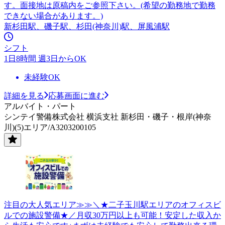
す。面接地は原稿内をご参照下さい。(希望の勤務地で勤務
できない場合があります。)
新杉田駅、磯子駅、杉田(神奈川)駅、屏風浦駅
シフト
1日8時間 週3日からOK
未経験OK
詳細を見る
応募画面に進む
アルバイト・パート
シンテイ警備株式会社 横浜支社 新杉田・磯子・根岸(神奈
川)(5)エリア/A3203200105
注目の大人気エリア≫≫＼★二子玉川駅エリアのオフィスビ
ルでの施設警備★／月収30万円以上も可能！安定した収入か