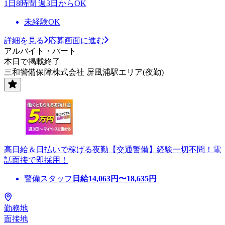
1日8時間 週3日からOK
未経験OK
詳細を見る
応募画面に進む
アルバイト・パート
本日で掲載終了
三和警備保障株式会社 屏風浦駅エリア(夜勤)
高日給＆日払いで稼げる夜勤【交通警備】経験一切不問！電
話面接で即採用！
警備スタッフ
日給
14,063
円〜
18,635
円
勤務地
面接地