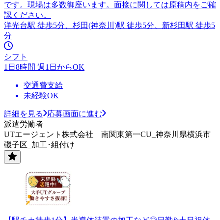
です。現場は多数御座います。面接に関しては原稿内をご確
認ください。
洋光台駅 徒歩5分、杉田(神奈川)駅 徒歩5分、新杉田駅 徒歩5
分
シフト
1日8時間 週1日からOK
交通費支給
未経験OK
詳細を見る
応募画面に進む
派遣労働者
UTエージェント株式会社 南関東第一CU_神奈川県横浜市
磯子区_加工･組付け