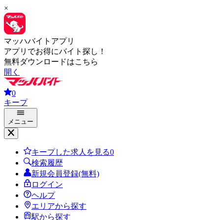
×
マッハバイトアプリ
アプリでお得にバイト探し！
無料ダウンロードはこちら
開く
0
キープ
メニュー
キープした求人を見る
0
検索履歴
新規会員登録(無料)
ログイン
ヘルプ
エリアから探す
駅から探す