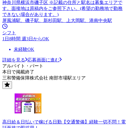
神奈川県横浜市磯子区 ※記載の住所と駅名は募集エリアで
す。面接地は原稿内をご参照下さい。(希望の勤務地で勤務
できない場合があります。)
屏風浦駅、磯子駅、新杉田駅、上大岡駅、港南中央駅
シフト
1日8時間 週3日からOK
未経験OK
詳細を見る
応募画面に進む
アルバイト・パート
本日で掲載終了
三和警備保障株式会社 南部市場駅エリア
高日給＆日払いで稼げる日勤【交通警備】経験一切不問！電
話面接で即採用！