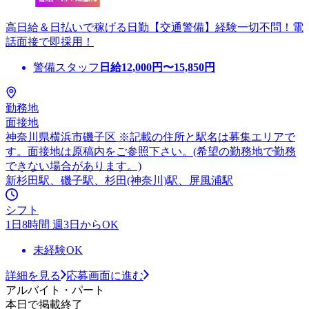
高日給＆日払いで稼げる日勤【交通警備】経験一切不問！電
話面接で即採用！
警備スタッフ
日給
12,000
円〜
15,850
円
勤務地
面接地
神奈川県横浜市磯子区 ※記載の住所と駅名は募集エリアで
す。面接地は原稿内をご参照下さい。(希望の勤務地で勤務
できない場合があります。)
新杉田駅、磯子駅、杉田(神奈川)駅、屏風浦駅
シフト
1日8時間 週3日からOK
未経験OK
詳細を見る
応募画面に進む
アルバイト・パート
本日で掲載終了