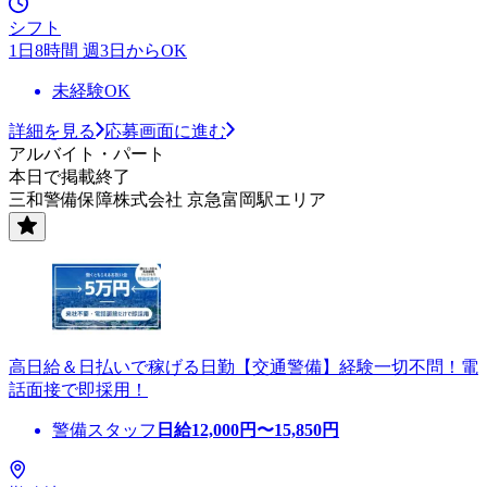
シフト
1日8時間 週3日からOK
未経験OK
詳細を見る
応募画面に進む
アルバイト・パート
本日で掲載終了
三和警備保障株式会社 京急富岡駅エリア
高日給＆日払いで稼げる日勤【交通警備】経験一切不問！電
話面接で即採用！
警備スタッフ
日給
12,000
円〜
15,850
円