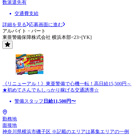
数派遣先有
交通費支給
詳細を見る
応募画面に進む
アルバイト・パート
東亜警備保障株式会社 横浜本部<23>[YK]
《リニューアル！》東亜警備で心機一転！高日給15,500円～
★初めてさんでもしっかり稼げる交通誘導☆
警備スタッフ
日給
11,500
円〜
勤務地
面接地
神奈川県横浜市磯子区 ※記載のエリアは募集エリアの一例