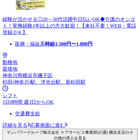
経験が活かせる◎20～50代活躍中日払いOK◆介護のオシゴ
ト！実務経験1年以上の方大歓迎！【来社不要！WEB・電話
登録ＯＫ】
医療・福祉系
時給
1,500
円〜
1,800
円
勤務地
面接地
神奈川県横浜市磯子区
杉田(神奈川)駅、洋光台駅、新杉田駅
シフト
1日8時間 週3日からOK
交通費支給
詳細を見る
応募画面に進む
マンパワーグループ株式会社 ケアサービス事業部(介護) 横浜支店のそ
の他の求人を見る