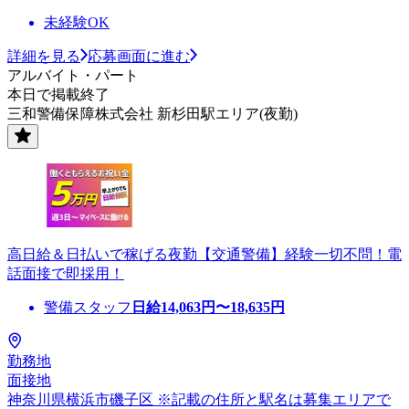
未経験OK
詳細を見る
応募画面に進む
アルバイト・パート
本日で掲載終了
三和警備保障株式会社 新杉田駅エリア(夜勤)
高日給＆日払いで稼げる夜勤【交通警備】経験一切不問！電
話面接で即採用！
警備スタッフ
日給
14,063
円〜
18,635
円
勤務地
面接地
神奈川県横浜市磯子区 ※記載の住所と駅名は募集エリアで