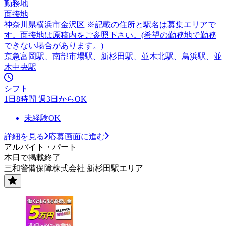
勤務地
面接地
神奈川県横浜市金沢区 ※記載の住所と駅名は募集エリアで
す。面接地は原稿内をご参照下さい。(希望の勤務地で勤務
できない場合があります。)
京急富岡駅、南部市場駅、新杉田駅、並木北駅、鳥浜駅、並
木中央駅
シフト
1日8時間 週3日からOK
未経験OK
詳細を見る
応募画面に進む
アルバイト・パート
本日で掲載終了
三和警備保障株式会社 新杉田駅エリア