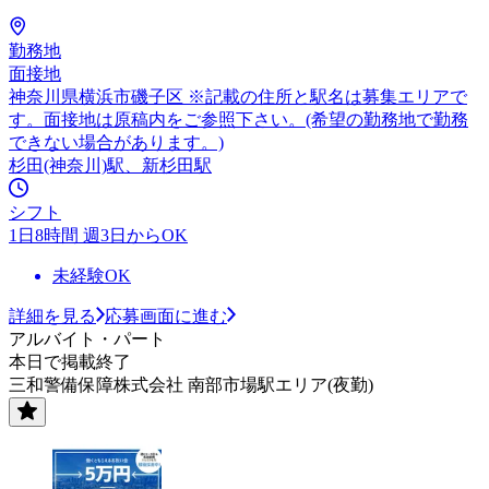
勤務地
面接地
神奈川県横浜市磯子区 ※記載の住所と駅名は募集エリアで
す。面接地は原稿内をご参照下さい。(希望の勤務地で勤務
できない場合があります。)
杉田(神奈川)駅、新杉田駅
シフト
1日8時間 週3日からOK
未経験OK
詳細を見る
応募画面に進む
アルバイト・パート
本日で掲載終了
三和警備保障株式会社 南部市場駅エリア(夜勤)