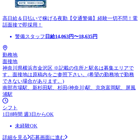
高日給＆日払いで稼げる夜勤【交通警備】経験一切不問！電
話面接で即採用！
警備スタッフ
日給
14,063
円〜
18,635
円
勤務地
面接地
神奈川県横浜市金沢区 ※記載の住所と駅名は募集エリアで
す。面接地は原稿内をご参照下さい。(希望の勤務地で勤務
できない場合があります。)
南部市場駅、新杉田駅、杉田(神奈川)駅、京急富岡駅、屏風
浦駅
シフト
1日8時間 週3日からOK
未経験OK
詳細を見る
応募画面に進む