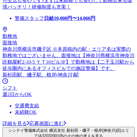
ら生活も安心です♪まずは未経験でも安心して勤務出来る環
境バッチリ！研修制度も充実！
警備スタッフ
日給
10,000
円〜
14,066
円
勤務地
面接地
神奈川県横浜市磯子区 ※本原稿内の駅・エリア名は実際の
勤務地ではございません。面接地は【神奈川県横浜市神奈川
区鶴屋町2-10-5 ＹＴ10ビル3F】で勤務地は【二子玉川駅から
徒歩圏内にあるオフィスビルでの施設警備】です。
新杉田駅、磯子駅、根岸(神奈川)駅
シフト
週2日からOK
交通費支給
未経験OK
詳細を見る
応募画面に進む
シンテイ警備株式会社 横浜支社 新杉田・磯子・根岸(神奈川)(5)エリ
ア/A3203200105のその他の求人を見る