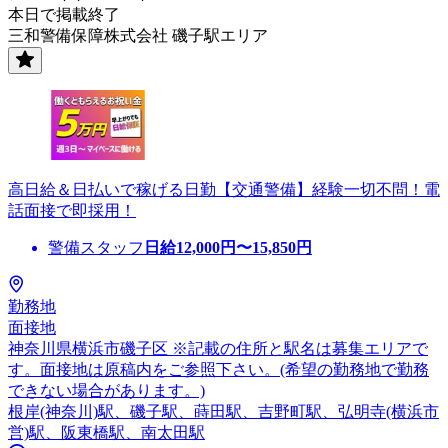
本日で掲載終了
三和警備保障株式会社 磯子駅エリア
高日給＆日払いで稼げる日勤【交通警備】経験一切不問！電
話面接で即採用！
警備スタッフ
日給
12,000
円〜
15,850
円
勤務地
面接地
神奈川県横浜市磯子区 ※記載の住所と駅名は募集エリアで
す。面接地は原稿内をご参照下さい。(希望の勤務地で勤務
できない場合があります。)
根岸(神奈川)駅、磯子駅、蒔田駅、吉野町駅、弘明寺(横浜市
営)駅、阪東橋駅、南太田駅