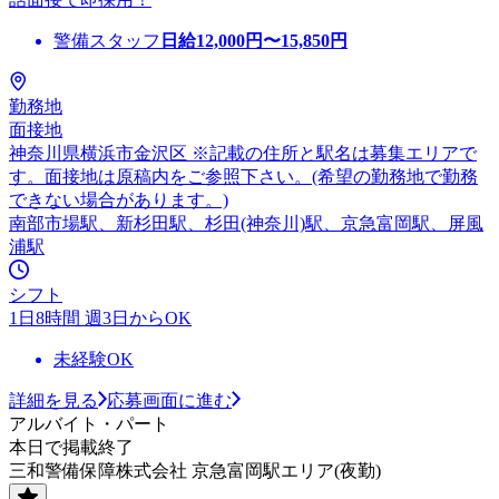
警備スタッフ
日給
12,000
円〜
15,850
円
勤務地
面接地
神奈川県横浜市金沢区 ※記載の住所と駅名は募集エリアで
す。面接地は原稿内をご参照下さい。(希望の勤務地で勤務
できない場合があります。)
南部市場駅、新杉田駅、杉田(神奈川)駅、京急富岡駅、屏風
浦駅
シフト
1日8時間 週3日からOK
未経験OK
詳細を見る
応募画面に進む
アルバイト・パート
本日で掲載終了
三和警備保障株式会社 京急富岡駅エリア(夜勤)