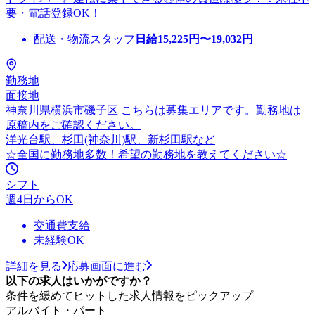
要・電話登録OK！
配送・物流スタッフ
日給
15,225
円〜
19,032
円
勤務地
面接地
神奈川県横浜市磯子区 こちらは募集エリアです。勤務地は
原稿内をご確認ください。
洋光台駅、杉田(神奈川)駅、新杉田駅など
☆全国に勤務地多数！希望の勤務地を教えてください☆
シフト
週4日からOK
交通費支給
未経験OK
詳細を見る
応募画面に進む
以下の求人はいかがですか？
条件を緩めてヒットした求人情報をピックアップ
アルバイト・パート