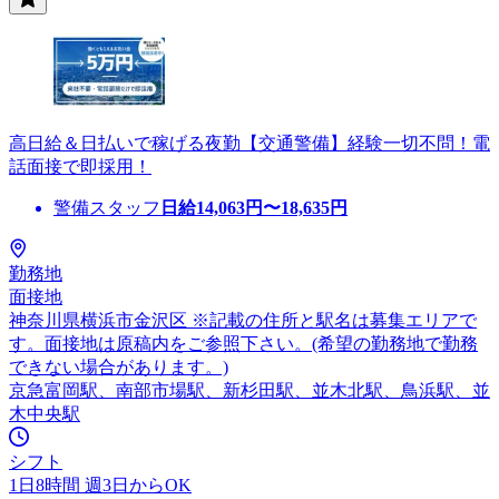
高日給＆日払いで稼げる夜勤【交通警備】経験一切不問！電
話面接で即採用！
警備スタッフ
日給
14,063
円〜
18,635
円
勤務地
面接地
神奈川県横浜市金沢区 ※記載の住所と駅名は募集エリアで
す。面接地は原稿内をご参照下さい。(希望の勤務地で勤務
できない場合があります。)
京急富岡駅、南部市場駅、新杉田駅、並木北駅、鳥浜駅、並
木中央駅
シフト
1日8時間 週3日からOK