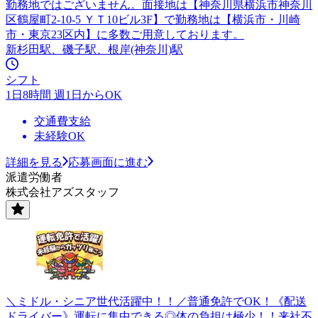
勤務地ではございません。面接地は【神奈川県横浜市神奈川
区鶴屋町2-10-5 ＹＴ10ビル3F】で勤務地は【横浜市・川崎
市・東京23区内】に多数ご用意しております。
新杉田駅、磯子駅、根岸(神奈川)駅
シフト
1日8時間 週1日からOK
交通費支給
未経験OK
詳細を見る
応募画面に進む
派遣労働者
株式会社アズスタッフ
＼ミドル・シニア世代活躍中！！／普通免許でOK！《配送
ドライバー》運転に集中できる◎体の負担は極少！！来社不