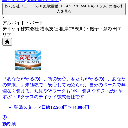
株式会社フェローズ(au経験量販)D1_AK_730_996T(A)(D1)のその他の求
人を見る
アルバイト・パート
テイケイ株式会社 横浜支社 根岸(神奈川)・磯子・新杉田エ
リア
『あなたが守るのは、街の安心。私たちが守るのは、あなた
の未来。』未経験でも安心して始められ、自分のペースで無
理なく働ける。短期やWワークもOK。働きやすさ・続けや
すさTOPクラスのテイケイ株式会社です
警備スタッフ
日給
12,500
円〜
14,000
円
勤務地