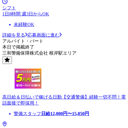
シフト
1日8時間 週3日からOK
未経験OK
詳細を見る
応募画面に進む
アルバイト・パート
本日で掲載終了
三和警備保障株式会社 根岸駅エリア
高日給＆日払いで稼げる日勤【交通警備】経験一切不問！電
話面接で即採用！
警備スタッフ
日給
12,000
円〜
15,850
円