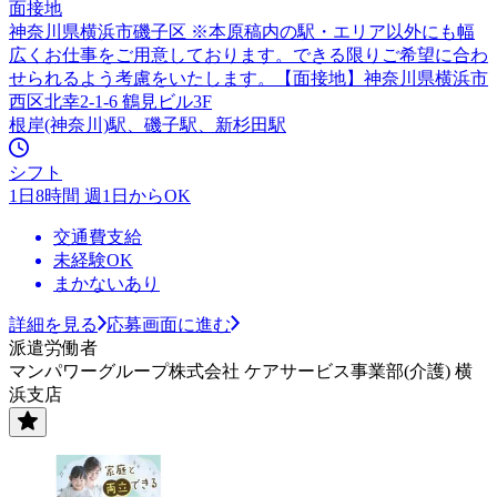
面接地
神奈川県横浜市磯子区 ※本原稿内の駅・エリア以外にも幅
広くお仕事をご用意しております。できる限りご希望に合わ
せられるよう考慮をいたします。【面接地】神奈川県横浜市
西区北幸2-1-6 鶴見ビル3F
根岸(神奈川)駅、磯子駅、新杉田駅
シフト
1日8時間 週1日からOK
交通費支給
未経験OK
まかないあり
詳細を見る
応募画面に進む
派遣労働者
マンパワーグループ株式会社 ケアサービス事業部(介護) 横
浜支店