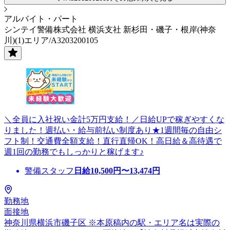
アルバイト・パート
シンテイ警備株式会社 横浜支社 新杉田・磯子・根岸(神奈
川)(1)エリア/A3203200105
＼全員に入社祝い金計5万円支給！／日給UPで稼ぎやすくな
りました！週払い・給与前払い制度あり★1週間毎の自由シ
フト制！交通費全額支給！直行直帰OK！高日給＆高待遇で
週1回の勤務でもしっかりと稼げます♪
警備スタッフ
日給
10,500
円〜
13,474
円
勤務地
面接地
神奈川県横浜市磯子区 ※本原稿内の駅・エリア名は実際の