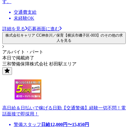
す。
交通費支給
未経験OK
詳細を見る
応募画面に進む
株式会社キャリア CC神奈川／保育【横浜市磯子区-003】のその他の求
人を見る
アルバイト・パート
本日で掲載終了
三和警備保障株式会社 杉田駅エリア
高日給＆日払いで稼げる日勤【交通警備】経験一切不問！電
話面接で即採用！
警備スタッフ
日給
12,000
円〜
15,850
円