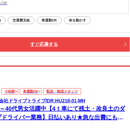
らOK
由
交通費支給
車通勤OK
体を動かす
すぐ応募する
小机駅
車通勤OK
配送・物流スタッフ
会社ドライブトライブ/DR:HU218-01-MH
30～40代男女活躍中【4ｔ車にて残土・改良土のダ
プドライバー業務】日払いあり★急な出費にも安
◎頑張った分、すぐに手元に！