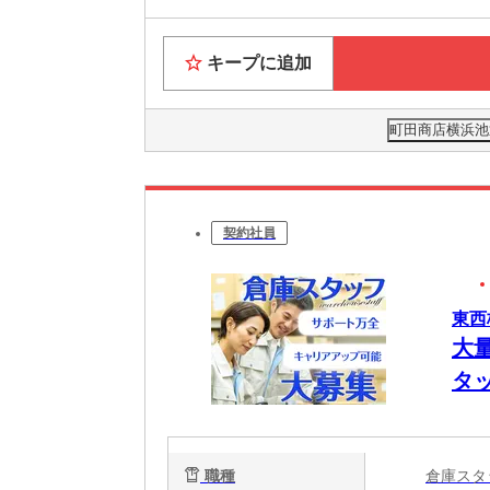
キープに追加
町田商店横浜池辺
契約社員
東西
大
タ
職種
倉庫ス