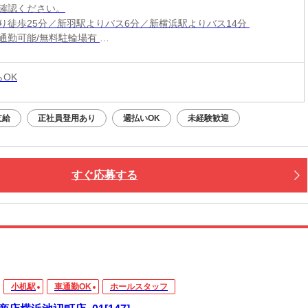
確認ください。
り徒歩25分／新羽駅よりバス6分／新横浜駅よりバス14分
通勤可能/無料駐輪場有
よりバス6分「新開橋」バス停下車徒歩12分・新横浜駅よりバス14
南耕地」バス停下車徒歩4分）
らOK
支給
正社員登用あり
週払いOK
未経験歓迎
すぐ応募する
小机駅
車通勤OK
ホールスタッフ