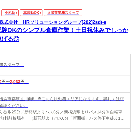
小机駅
車通勤OK
入出荷業務スタッフ
株式会社 HRソリューショングループ[202]2sdt-s
経験OKのシンプル倉庫作業！土日祝休みでしっか
稼げる◎
業務スタッフ
0
円〜
2,063
円
横浜市都筑区川向町 ※こちらは勤務エリアになります。詳しくは求
確認ください。
り徒歩25分／新羽駅よりバス6分／新横浜駅よりバス14分※自転車
/無料駐輪場有 （新羽駅よりバス6分「新開橋」バス停下車徒歩12
浜駅よりバス14分「川向南耕地」バス停下車徒歩4分）