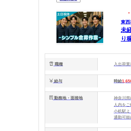
東西
未
り
職種
入出荷
給与
時給
1,65
勤務地・面接地
神奈川県
人内をご
小机駅よ
通勤可能
分・新横