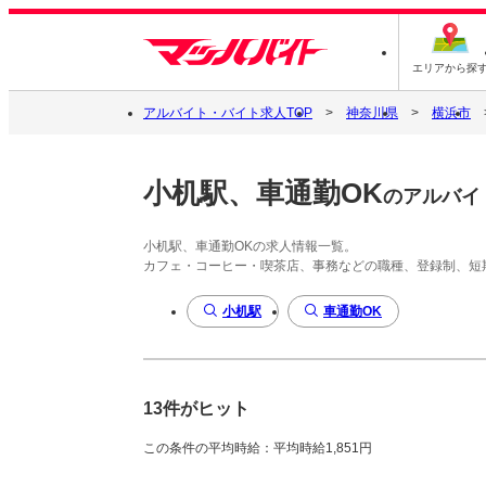
エリアから探
アルバイト・バイト求人TOP
神奈川県
横浜市
小机駅、車通勤OK
のアルバイ
小机駅、車通勤OKの求人情報一覧。
カフェ・コーヒー・喫茶店、事務などの職種、登録制、短
小机駅
車通勤OK
13件がヒット
この条件の平均時給：平均時給1,851円