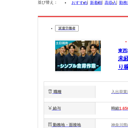
並び替え：
おすすめ
新着順
高収入
勤務
派遣労働者
東西
未
り
職種
入出荷
給与
時給
1,65
勤務地・面接地
神奈川県