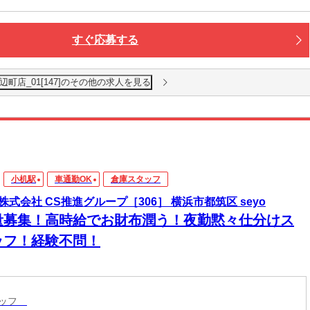
すぐ応募する
町店_01[147]のその他の求人を見る
小机駅
車通勤OK
倉庫スタッフ
株式会社 CS推進グループ［306］ 横浜市都筑区 seyo
量募集！高時給でお財布潤う！夜勤黙々仕分けス
ッフ！経験不問！
タッフ