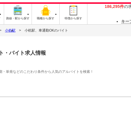
186,295件
の
す
路線・駅から探す
職種から探す
特徴から探す
キー
小机駅
小机駅、車通勤OKのバイト
ト・バイト求人情報
期・単発などのこだわり条件から人気のアルバイトを検索！