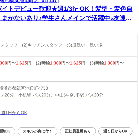
商店横浜池辺町店_01[147]
バイトデビュー歓迎★週1/3h~OK！髪型・髪色自
＊まかないあり♪学生さんメインで活躍中♪友達と
緒に応募OK★履歴書不要
ールスタッフ (2)キッチンスタッフ (3)皿洗い・洗い場
,300
円〜
1,625
円
(2)時給
1,300
円〜
1,625
円
(3)時給
1,300
円〜
横浜市都筑区池辺町4738
ス20分、小机駅 バス20分、中山(神奈川)駅 バス20分
 週1日からOK
勤OK
スキルが身に付く
正社員登用あり
週１日からOK