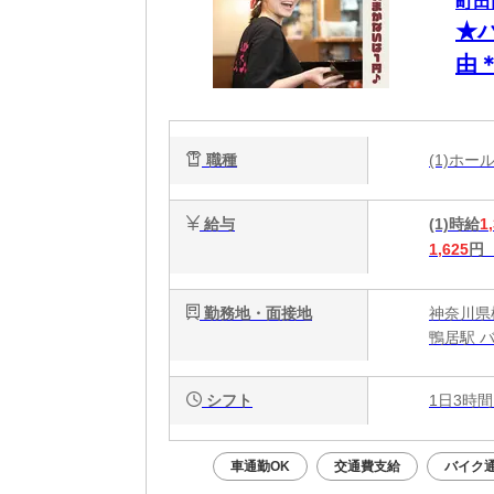
町田
★
由
一
職種
(1)ホ
給与
(1)時給
1
1,625
円
勤務地・面接地
神奈川県
鴨居駅 バ
シフト
1日3時間
車通勤OK
交通費支給
バイク通