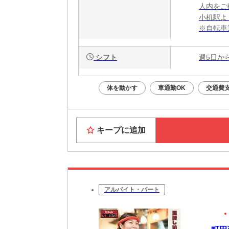
人内をご
小机駅よ
※自転車
（新羽駅
分「川向
シフト
週5日か
体を動かす
車通勤OK
交通費
キープに追加
アルバイト・パート