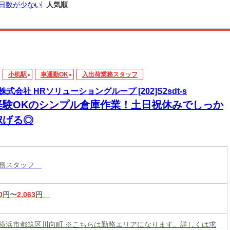
日数が少ない
人気順
小机駅
車通勤OK
入出荷業務スタッフ
株式会社 HRソリューショングループ [202]S2sdt-s
経験OKのシンプル倉庫作業！土日祝休みでしっか
稼げる◎
業務スタッフ
0
円〜
2,063
円
横浜市都筑区川向町 ※こちらは勤務エリアになります。詳しくは求