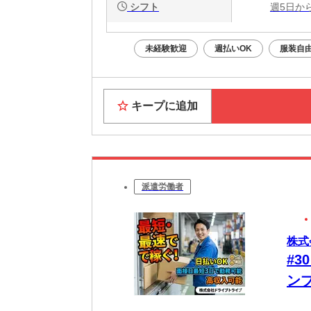
シフト
週5日か
未経験歓迎
週払いOK
服装自
キープに追加
派遣労働者
株式
#
ン
心