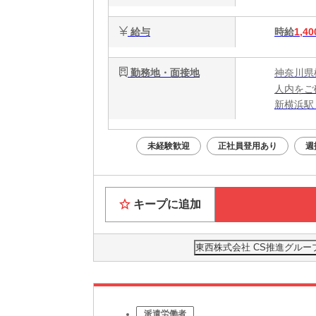
給与
時給
1,40
勤務地・面接地
神奈川県
人内をご
新横浜駅 
未経験歓迎
正社員登用あり
週
キープに追加
東西株式会社 CS推進グループ
派遣労働者