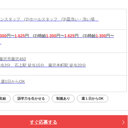
K◎まかないあり♪
ッチンスタッフ (2)ホールスタッフ (3)皿洗い・洗い場
,300
円〜
1,625
円
(2)時給
1,300
円〜
1,625
円
(3)時給
1,300
円〜
藤沢市藤沢460
徒歩3分、石上駅 徒歩15分、藤沢本町駅 徒歩20分
 週1日からOK
支給
語学力を生かせる
制服あり
週１日からOK
すぐ応募する