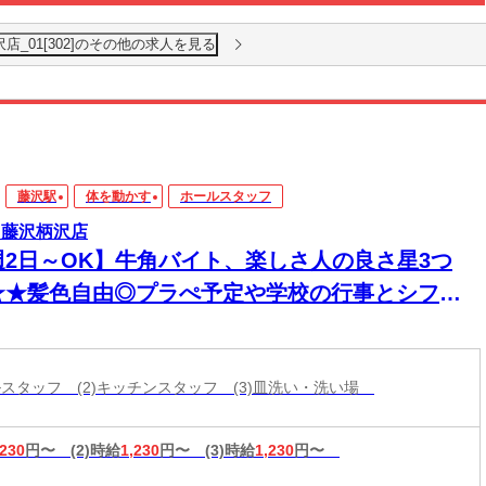
店_01[302]のその他の求人を見る
藤沢駅
体を動かす
ホールスタッフ
 藤沢柄沢店
週2日～OK】牛角バイト、楽しさ人の良さ星3つ
★★髪色自由◎プラぺ予定や学校の行事とシフト
談可！学生活躍中＊
ールスタッフ (2)キッチンスタッフ (3)皿洗い・洗い場
,230
円〜
(2)時給
1,230
円〜
(3)時給
1,230
円〜