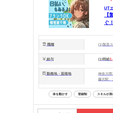
UT
【
ぐ
職種
(1)製
給与
(1)時給
1
勤務地・面接地
神奈川県
藤沢駅、
体を動かす
登録制
スキルが身