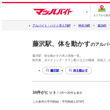
エリアから探
アルバイト・バイト求人TOP
神奈川県
藤沢市
藤沢駅、体を動かす
のアルバ
藤沢駅、体を動かすの求人情報一覧。
軽作業、ポスティング・チラシ配りなどの職種、高収入（
藤沢駅
体を動かす
34件がヒット
/
1件〜30件を表示
この条件の平均時給：平均時給1,878円