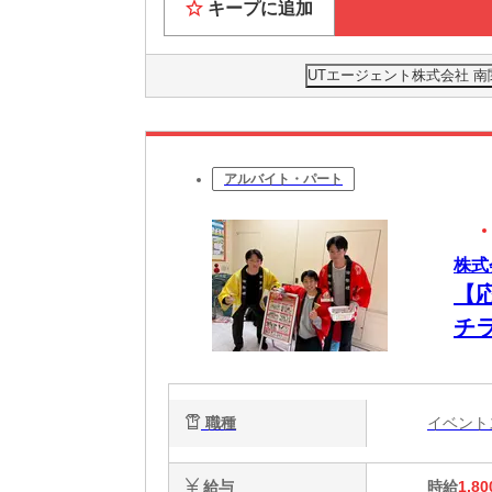
キープに追加
UTエージェント株式会社 
アルバイト・パート
株式
【
チ
職種
イベン
給与
時給
1,80