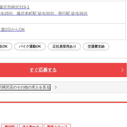
沢市柄沢319-1
徒歩28分、藤沢本町駅 徒歩30分、善行駅 徒歩36分
 週2日からOK
生OK
バイク通勤OK
正社員登用あり
交通費支給
すぐ応募する
藤沢柄沢店のその他の求人を見る
藤沢駅
体を動かす
製造スタッフ