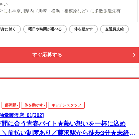
さい
外にも神奈川県内（川崎・横浜・相模原など）に多数派遣先有
が身に付く
曜日や時間が選べる
体を動かす
交通費支給
すぐ応募する
藤沢駅
体を動かす
キッチンスタッフ
油堂藤沢店_01[302]
だ間に合う青春バイト★熱い想いを一杯に込め
！＼前払い制度あり／藤沢駅から徒歩3分★未経験