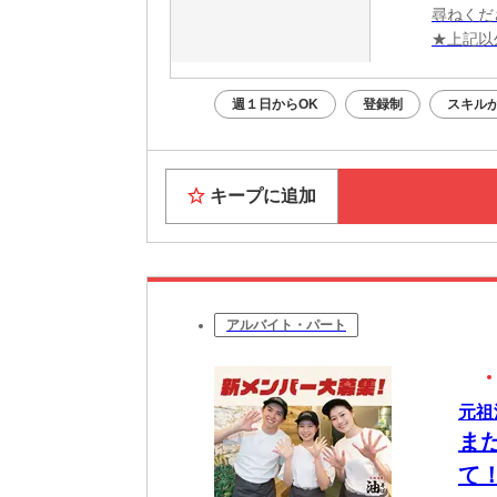
尋ねくだ
★上記以
週１日からOK
登録制
スキル
キープに追加
アルバイト・パート
元祖
ま
て