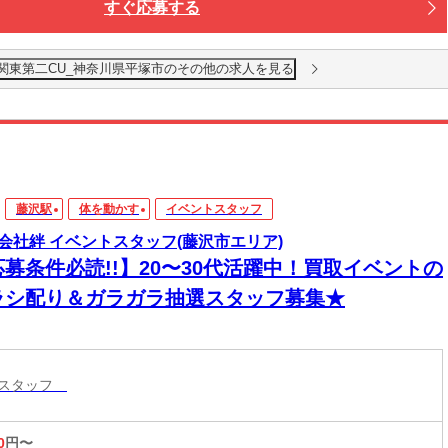
すぐ応募する
南関東第二CU_神奈川県平塚市のその他の求人を見る
藤沢駅
体を動かす
イベントスタッフ
会社絆 イベントスタッフ(藤沢市エリア)
応募条件必読!!】20〜30代活躍中！買取イベントの
ラシ配り＆ガラガラ抽選スタッフ募集★
トスタッフ
0
円〜