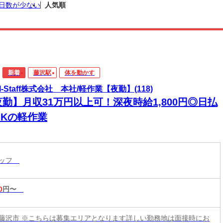
日数が少ない
人気順
新着
藤沢駅
体を動かす
I-Staff株式会社 本社/軽作業【夜勤】(118)
勤】月収31万円以上可！深夜時給1,800円◎日払
OKの軽作業
タッフ
0
円〜
藤沢市 ※こちらは募集エリアとなります詳しい勤務地は面接時にお