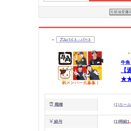
元祖油堂藤沢
アルバイト・パート
牛角
【
★
相
職種
(1)ホ
給与
(1)時給
1