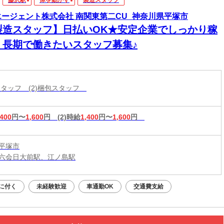
エージェント株式会社 南関東第二CU_神奈川県平塚市
製造スタッフ】日払いOK★安定企業でしっかり稼
！長期で働きたいスタッフ募集♪
造スタッフ (2)梱包スタッフ
,400
円〜
1,600
円
(2)時給
1,400
円〜
1,600
円
平塚市
六会日大前駅、江ノ島駅
に付く
未経験歓迎
車通勤OK
交通費支給