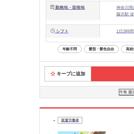
勤務地・面接地
神奈川県藤
藤沢駅 
シフト
1日3時間
年齢不問
髪型・髪色自由
高校
キープに追加
牛角 
派遣労働者