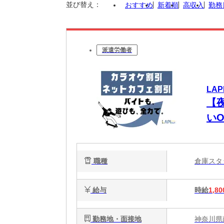
並び替え：
おすすめ
新着順
高収入
勤務
派遣労働者
LAP
【夜
い
職種
倉庫ス
給与
時給
1,80
勤務地・面接地
神奈川県