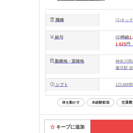
O
職種
(1)キ
給与
(1)時給
1
1,625
円
勤務地・面接地
神奈川県
藤沢駅 
シフト
1日3時間
体を動かす
未経験歓迎
交通費
キープに追加