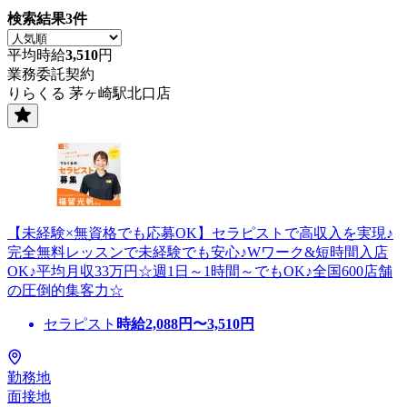
検索結果
3
件
平均時給
3,510
円
業務委託契約
りらくる 茅ヶ崎駅北口店
【未経験×無資格でも応募OK】セラピストで高収入を実現♪
完全無料レッスンで未経験でも安心♪Wワーク&短時間入店
OK♪平均月収33万円☆週1日～1時間～でもOK♪全国600店舗
の圧倒的集客力☆
セラピスト
時給
2,088
円〜
3,510
円
勤務地
面接地