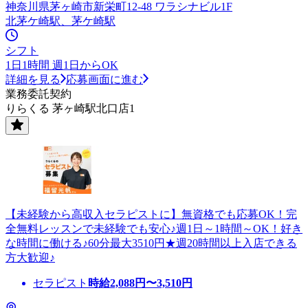
神奈川県茅ヶ崎市新栄町12-48 ワラシナビル1F
北茅ケ崎駅、茅ケ崎駅
シフト
1日1時間 週1日からOK
詳細を見る
応募画面に進む
業務委託契約
りらくる 茅ヶ崎駅北口店1
【未経験から高収入セラピストに】無資格でも応募OK！完
全無料レッスンで未経験でも安心♪週1日～1時間～OK！好き
な時間に働ける♪60分最大3510円★週20時間以上入店できる
方大歓迎♪
セラピスト
時給
2,088
円〜
3,510
円