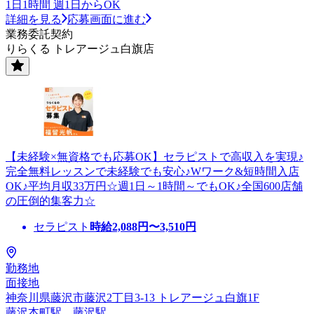
1日1時間 週1日からOK
詳細を見る
応募画面に進む
業務委託契約
りらくる トレアージュ白旗店
【未経験×無資格でも応募OK】セラピストで高収入を実現♪
完全無料レッスンで未経験でも安心♪Wワーク&短時間入店
OK♪平均月収33万円☆週1日～1時間～でもOK♪全国600店舗
の圧倒的集客力☆
セラピスト
時給
2,088
円〜
3,510
円
勤務地
面接地
神奈川県藤沢市藤沢2丁目3-13 トレアージュ白旗1F
藤沢本町駅、藤沢駅