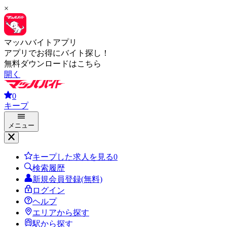
×
マッハバイトアプリ
アプリでお得にバイト探し！
無料ダウンロードはこちら
開く
0
キープ
メニュー
キープした求人を見る
0
検索履歴
新規会員登録(無料)
ログイン
ヘルプ
エリアから探す
駅から探す