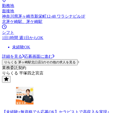
勤務地
面接地
神奈川県茅ヶ崎市新栄町12-48 ワラシナビル1F
北茅ケ崎駅、茅ケ崎駅
シフト
1日1時間 週1日からOK
未経験OK
詳細を見る
応募画面に進む
りらくる 茅ヶ崎駅北口店1のその他の求人を見る
業務委託契約
りらくる 平塚四之宮店
【未経験×無資格でも応募OK】セラピストで高収入を実現♪