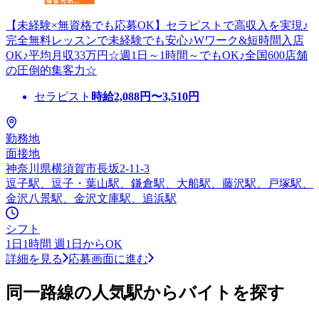
【未経験×無資格でも応募OK】セラピストで高収入を実現♪
完全無料レッスンで未経験でも安心♪Wワーク&短時間入店
OK♪平均月収33万円☆週1日～1時間～でもOK♪全国600店舗
の圧倒的集客力☆
セラピスト
時給
2,088
円〜
3,510
円
勤務地
面接地
神奈川県横須賀市長坂2-11-3
逗子駅、逗子・葉山駅、鎌倉駅、大船駅、藤沢駅、戸塚駅、
金沢八景駅、金沢文庫駅、追浜駅
シフト
1日1時間 週1日からOK
詳細を見る
応募画面に進む
同一路線の人気駅からバイトを探す