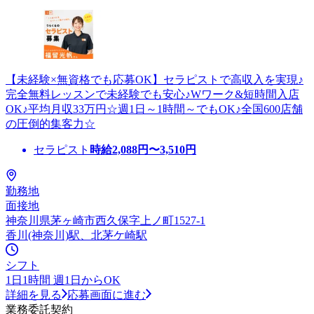
【未経験×無資格でも応募OK】セラピストで高収入を実現♪
完全無料レッスンで未経験でも安心♪Wワーク&短時間入店
OK♪平均月収33万円☆週1日～1時間～でもOK♪全国600店舗
の圧倒的集客力☆
セラピスト
時給
2,088
円〜
3,510
円
勤務地
面接地
神奈川県茅ヶ崎市西久保字上ノ町1527-1
香川(神奈川)駅、北茅ケ崎駅
シフト
1日1時間 週1日からOK
詳細を見る
応募画面に進む
業務委託契約