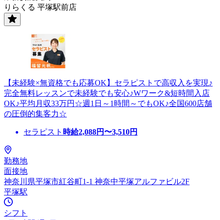
りらくる 平塚駅前店
【未経験×無資格でも応募OK】セラピストで高収入を実現♪
完全無料レッスンで未経験でも安心♪Wワーク&短時間入店
OK♪平均月収33万円☆週1日～1時間～でもOK♪全国600店舗
の圧倒的集客力☆
セラピスト
時給
2,088
円〜
3,510
円
勤務地
面接地
神奈川県平塚市紅谷町1-1 神奈中平塚アルファビル2F
平塚駅
シフト