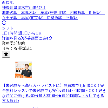
面接地
神奈川県厚木市山際573-1
海老名駅、本厚木駅、橋本(神奈川)駅、相模原駅、町田駅、
八王子駅、高尾(東京)駅、伊勢原駅、平塚駅
シフト
1日1時間 週1日からOK
詳細を見る
応募画面に進む
業務委託契約
りらくる 長坂店1
【未経験から高収入セラピストに】無資格でも応募OK！完
全無料レッスンで未経験でも安心♪週1日～1時間～OK！好き
な時間に働ける♪60分最大3510円★週20時間以上入店できる
方大歓迎♪