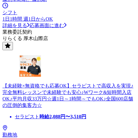
シフト
1日1時間 週1日からOK
詳細を見る
応募画面に進む
業務委託契約
りらくる 厚木山際店
【未経験×無資格でも応募OK】セラピストで高収入を実現♪
完全無料レッスンで未経験でも安心♪Wワーク&短時間入店
OK♪平均月収33万円☆週1日～1時間～でもOK♪全国600店舗
の圧倒的集客力☆
セラピスト
時給
2,088
円〜
3,510
円
勤務地