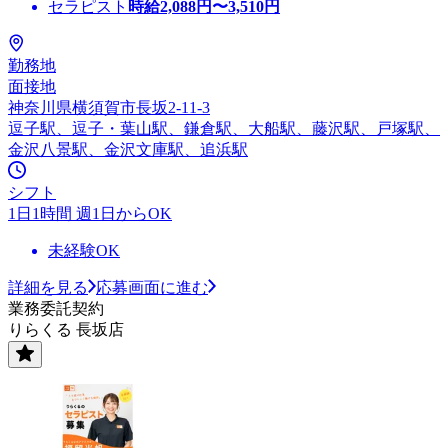
セラピスト
時給
2,088
円〜
3,510
円
勤務地
面接地
神奈川県横須賀市長坂2-11-3
逗子駅、逗子・葉山駅、鎌倉駅、大船駅、藤沢駅、戸塚駅、
金沢八景駅、金沢文庫駅、追浜駅
シフト
1日1時間 週1日からOK
未経験OK
詳細を見る
応募画面に進む
業務委託契約
りらくる 長坂店