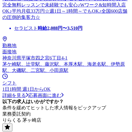
完全無料レッスンで未経験でも安心♪Wワーク&短時間入店
OK♪平均月収33万円☆週1日～1時間～でもOK♪全国600店舗
の圧倒的集客力☆
セラピスト
時給
2,088
円〜
3,510
円
勤務地
面接地
神奈川県平塚市四之宮6丁目4-1
茅ケ崎駅、辻堂駅、藤沢駅、本厚木駅、海老名駅、伊勢原
駅、大磯駅、二宮駅、小田原駅
シフト
1日1時間 週1日からOK
詳細を見る
応募画面に進む
以下の求人はいかがですか？
条件を緩めてヒットした求人情報をピックアップ
業務委託契約
りらくる 茅ヶ崎店