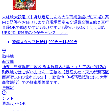
未経験大歓迎《中野駅近辺にある大型商業施設の駐車場》案
内＆誘導をお任せします◎現場固定＆交通費全額支給＆直行
直帰OKで働きやすい♪続けやすい♪週払いもOK！＼＼日給
UP＆採用枠UPの今がチャンス！／／
警備スタッフ
日給
11,000
円〜
11,500
円
勤務地
面接地
神奈川県横浜市戸塚区 ※本原稿内の駅・エリア名は実際の
勤務地ではございません。面接地【新宿支社：東京都新宿区
西新宿1-3-15栃木ビル5F】／勤務地【中野駅近辺にある大型
商業施設】での駐車場警備です。
戸塚駅
シフト
週2日からOK