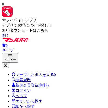
×
マッハバイトアプリ
アプリでお得にバイト探し！
無料ダウンロードはこちら
開く
0
キープ
メニュー
キープした求人を見る
0
検索履歴
新規会員登録(無料)
ログイン
ヘルプ
エリアから探す
駅から探す