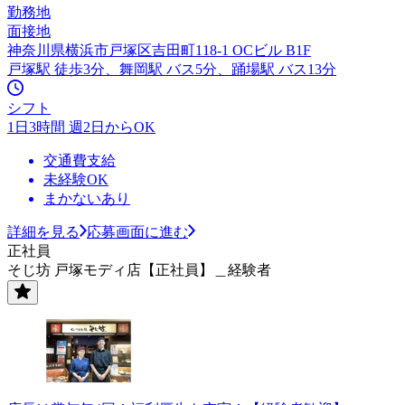
勤務地
面接地
神奈川県横浜市戸塚区吉田町118-1 OCビル B1F
戸塚駅 徒歩3分、舞岡駅 バス5分、踊場駅 バス13分
シフト
1日3時間 週2日からOK
交通費支給
未経験OK
まかないあり
詳細を見る
応募画面に進む
正社員
そじ坊 戸塚モディ店【正社員】＿経験者