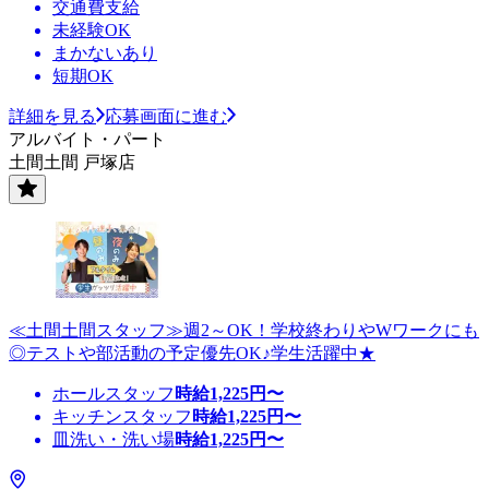
交通費支給
未経験OK
まかないあり
短期OK
詳細を見る
応募画面に進む
アルバイト・パート
土間土間 戸塚店
≪土間土間スタッフ≫週2～OK！学校終わりやWワークにも
◎テストや部活動の予定優先OK♪学生活躍中★
ホールスタッフ
時給
1,225
円〜
キッチンスタッフ
時給
1,225
円〜
皿洗い・洗い場
時給
1,225
円〜