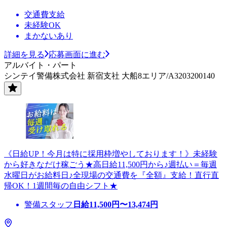
交通費支給
未経験OK
まかないあり
詳細を見る
応募画面に進む
アルバイト・パート
シンテイ警備株式会社 新宿支社 大船8エリア/A3203200140
《日給UP！今月は特に採用枠増やしております！》未経験
から好きなだけ稼ごう★高日給11,500円から♪週払い＝毎週
水曜日がお給料日♪全現場の交通費を『全額』支給！直行直
帰OK！1週間毎の自由シフト★
警備スタッフ
日給
11,500
円〜
13,474
円