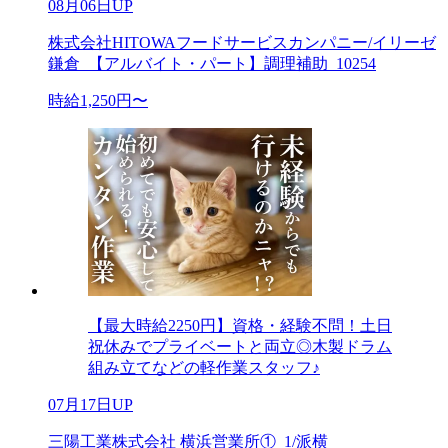
08月06日UP
株式会社HITOWAフードサービスカンパニー/イリーゼ
鎌倉_【アルバイト・パート】調理補助_10254
時給1,250円〜
【最大時給2250円】資格・経験不問！土日
祝休みでプライベートと両立◎木製ドラム
組み立てなどの軽作業スタッフ♪
07月17日UP
三陽工業株式会社 横浜営業所①_1/派横