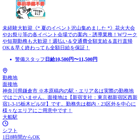
未経験大歓迎《* 夏のイベント沢山集めました *》花火大会
やお祭り等の各イベント会場での案内・誘導業務！Wワーク
や短期勤務も大歓迎！週払い＆交通費全額支給＆直行直帰
OK＆早く終わっても全額日給を保証！
警備スタッフ
日給
10,500
円〜
11,500
円
勤務地
面接地
神奈川県鎌倉市 ※本原稿内の駅・エリア名は実際の勤務地
ではございません。面接地は【新宿支社：東京都新宿区西新
宿1-3-15栃木ビル5F】です。勤務先は都内・23区外を中心に
様々なエリアにご用意中です！
大船駅
シフト
1日8時間からOK