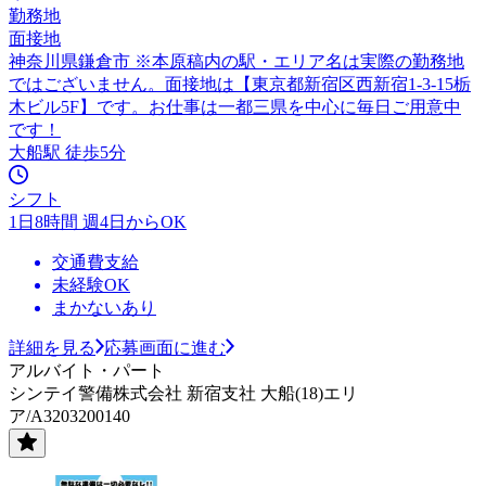
勤務地
面接地
神奈川県鎌倉市 ※本原稿内の駅・エリア名は実際の勤務地
ではございません。面接地は【東京都新宿区西新宿1-3-15栃
木ビル5F】です。お仕事は一都三県を中心に毎日ご用意中
です！
大船駅 徒歩5分
シフト
1日8時間 週4日からOK
交通費支給
未経験OK
まかないあり
詳細を見る
応募画面に進む
アルバイト・パート
シンテイ警備株式会社 新宿支社 大船(18)エリ
ア/A3203200140