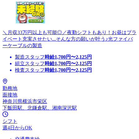
＼月収33万円以上も可能◎／夜勤シフトもあり！お昼はプラ
イベート充実させたい...そんな方の願いが叶う♪光ファイバ
ーケーブルの製造
製造スタッフ
時給
1,700
円〜
2,125
円
組立スタッフ
時給
1,700
円〜
2,125
円
検査スタッフ
時給
1,700
円〜
2,125
円
勤務地
面接地
神奈川県横浜市栄区
下飯田駅、北鎌倉駅、湘南深沢駅
シフト
週4日からOK