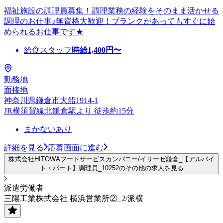
福祉施設の調理員募集！調理業務の経験をそのまま活かせる
調理のお仕事♪無資格大歓迎！ブランクがあってもすぐに始
められるお仕事です★
給食スタッフ
時給
1,400
円〜
勤務地
面接地
神奈川県鎌倉市大船1914-1
JR横須賀線北鎌倉駅より 徒歩約15分
まかないあり
詳細を見る
応募画面に進む
株式会社HITOWAフードサービスカンパニー/イリーゼ鎌倉_【アルバイ
ト・パート】調理員_10252のその他の求人を見る
派遣労働者
三陽工業株式会社 横浜営業所②_2/派横