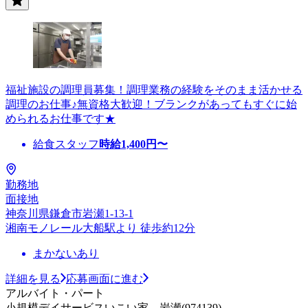
福祉施設の調理員募集！調理業務の経験をそのまま活かせる
調理のお仕事♪無資格大歓迎！ブランクがあってもすぐに始
められるお仕事です★
給食スタッフ
時給
1,400
円〜
勤務地
面接地
神奈川県鎌倉市岩瀬1-13-1
湘南モノレール大船駅より 徒歩約12分
まかないあり
詳細を見る
応募画面に進む
アルバイト・パート
小規模デイサービスいこい家 岩瀬(974139)