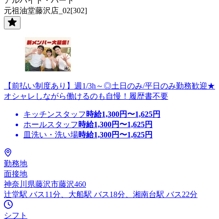
アルバイト・パート
元祖油堂藤沢店_02[302]
【前払い制度あり】週1/3h～◎土日のみ/平日のみ勤務歓迎★
オシャレしながら働けるのも自慢！履歴書不要
キッチンスタッフ
時給
1,300
円〜
1,625
円
ホールスタッフ
時給
1,300
円〜
1,625
円
皿洗い・洗い場
時給
1,300
円〜
1,625
円
勤務地
面接地
神奈川県藤沢市藤沢460
辻堂駅 バス11分、大船駅 バス18分、湘南台駅 バス22分
シフト