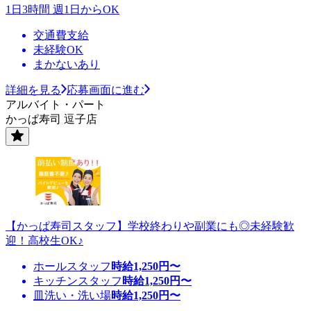
1日3時間 週1日からOK
交通費支給
未経験OK
まかないあり
詳細を見る
応募画面に進む
アルバイト・パート
かっぱ寿司 逗子店
【かっぱ寿司スタッフ】学校終わりや副業にも◎未経験歓
迎！高校生OK♪
ホールスタッフ
時給
1,250
円〜
キッチンスタッフ
時給
1,250
円〜
皿洗い・洗い場
時給
1,250
円〜