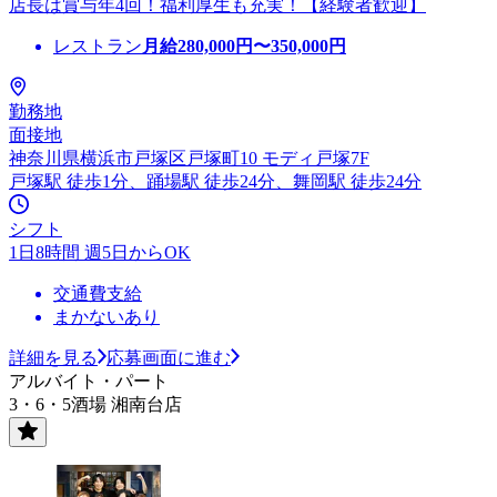
店長は賞与年4回！福利厚生も充実！【経験者歓迎】
レストラン
月給
280,000
円〜
350,000
円
勤務地
面接地
神奈川県横浜市戸塚区戸塚町10 モディ戸塚7F
戸塚駅 徒歩1分、踊場駅 徒歩24分、舞岡駅 徒歩24分
シフト
1日8時間 週5日からOK
交通費支給
まかないあり
詳細を見る
応募画面に進む
アルバイト・パート
3・6・5酒場 湘南台店