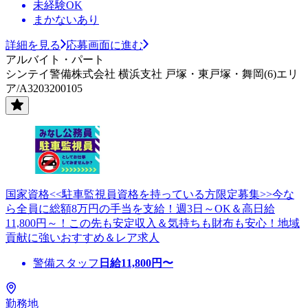
未経験OK
まかないあり
詳細を見る
応募画面に進む
アルバイト・パート
シンテイ警備株式会社 横浜支社 戸塚・東戸塚・舞岡(6)エリ
ア/A3203200105
国家資格<<駐車監視員資格を持っている方限定募集>>今な
ら全員に総額8万円の手当を支給！週3日～OK＆高日給
11,800円～！この先も安定収入＆気持ちも財布も安心！地域
貢献に強いおすすめ＆レア求人
警備スタッフ
日給
11,800
円〜
勤務地