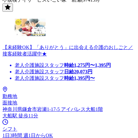
【未経験OK】「ありがとう」に出会える介護のおしごと／
接客経験者活躍中★
老人介護施設スタッフ
時給
1,275
円〜
1,395
円
老人介護施設スタッフ
日給
20,073
円
老人介護施設スタッフ
時給
1,395
円〜
勤務地
面接地
神奈川県鎌倉市岩瀬1-17-5 アイパレス大船1階
大船駅 徒歩11分
シフト
1日3時間 週1日からOK