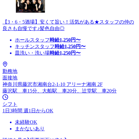
【3・6・5酒場】安くて旨い！活気がある★スタッフの仲の
良さも自慢です♪髪色自由◎
ホールスタッフ
時給
1,250
円〜
キッチンスタッフ
時給
1,250
円〜
皿洗い・洗い場
時給
1,250
円〜
勤務地
面接地
神奈川県藤沢市湘南台2-1-10 アリーナ湘南 2F
藤沢駅 車15分、大船駅 車20分、辻堂駅 車20分
シフト
1日3時間 週1日からOK
未経験OK
まかないあり