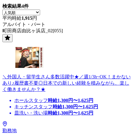
検索結果
4
件
平均時給
1,915
円
アルバイト・パート
町田商店由比ヶ浜店_02[055]
＼外国人・留学生さん多数活躍中★／週1/3h~OK！まかない
あり♪履歴書不要◎日本での新しい経験を積みながら、楽し
く働きませんか？★
ホールスタッフ
時給
1,300
円〜
1,625
円
キッチンスタッフ
時給
1,300
円〜
1,625
円
皿洗い・洗い場
時給
1,300
円〜
1,625
円
勤務地