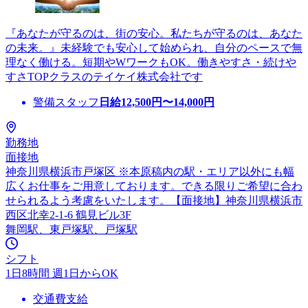
『あなたが守るのは、街の安心。私たちが守るのは、あなた
の未来。』未経験でも安心して始められ、自分のペースで無
理なく働ける。短期やWワークもOK。働きやすさ・続けや
すさTOPクラスのテイケイ株式会社です
警備スタッフ
日給
12,500
円〜
14,000
円
勤務地
面接地
神奈川県横浜市戸塚区 ※本原稿内の駅・エリア以外にも幅
広くお仕事をご用意しております。できる限りご希望に合わ
せられるよう考慮をいたします。【面接地】神奈川県横浜市
西区北幸2-1-6 鶴見ビル3F
舞岡駅、東戸塚駅、戸塚駅
シフト
1日8時間 週1日からOK
交通費支給