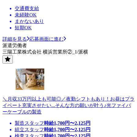
交通費支給
未経験OK
まかないあり
短期OK
詳細を見る
応募画面に進む
派遣労働者
三陽工業株式会社 横浜営業所②_1/派横
＼月収33万円以上も可能◎／夜勤シフトもあり！お昼はプラ
イベート充実させたい...そんな方の願いが叶う♪光ファイバ
ーケーブルの製造
製造スタッフ
時給
1,700
円〜
2,125
円
組立スタッフ
時給
1,700
円〜
2,125
円
検査スタッフ
時給
1,700
円〜
2,125
円