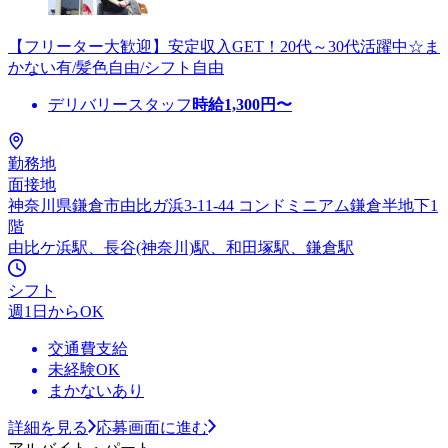
【フリーター大歓迎】安定収入GET！20代～30代活躍中☆ま
かない有/髪色自由/シフト自由
デリバリースタッフ
時給
1,300
円〜
勤務地
面接地
神奈川県鎌倉市由比ガ浜3-11-44 コンドミニアム鎌倉半地下1
階
由比ケ浜駅、長谷(神奈川)駅、和田塚駅、鎌倉駅
シフト
週1日からOK
交通費支給
未経験OK
まかないあり
詳細を見る
応募画面に進む