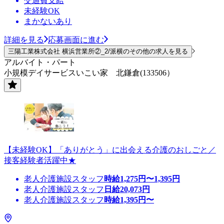
交通費支給
未経験OK
まかないあり
詳細を見る
応募画面に進む
三陽工業株式会社 横浜営業所②_2/派横のその他の求人を見る
アルバイト・パート
小規模デイサービスいこい家 北鎌倉(133506）
【未経験OK】「ありがとう」に出会える介護のおしごと／
接客経験者活躍中★
老人介護施設スタッフ
時給
1,275
円〜
1,395
円
老人介護施設スタッフ
日給
20,073
円
老人介護施設スタッフ
時給
1,395
円〜