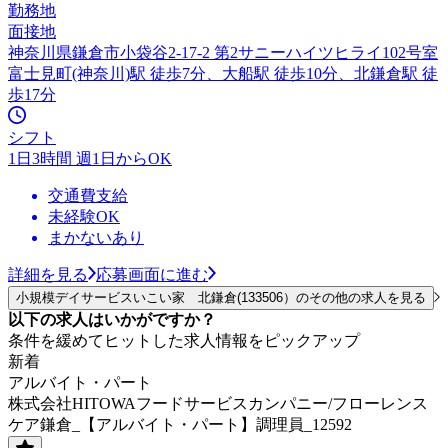
勤務地
面接地
神奈川県鎌倉市小袋谷2-17-2 第2サニーハイツヒライ102号室
富士見町(神奈川)駅 徒歩7分、大船駅 徒歩10分、北鎌倉駅 徒
歩17分
シフト
1日3時間 週1日からOK
交通費支給
未経験OK
まかないあり
詳細を見る
応募画面に進む
小規模デイサービスいこい家 北鎌倉(133506）のその他の求人を見る
以下の求人はいかがですか？
条件を緩めてヒットした求人情報をピックアップ
新着
アルバイト・パート
株式会社HITOWAフードサービスカンパニー/フローレンス
ケア鎌倉_【アルバイト・パート】調理員_12592