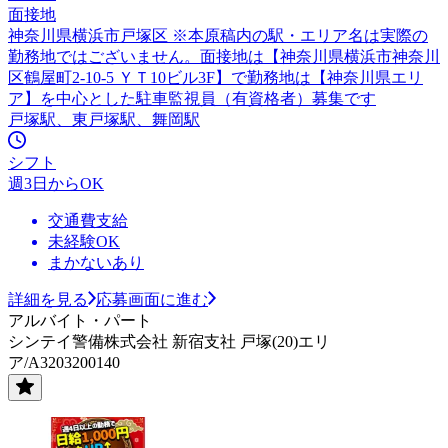
面接地
神奈川県横浜市戸塚区 ※本原稿内の駅・エリア名は実際の
勤務地ではございません。面接地は【神奈川県横浜市神奈川
区鶴屋町2-10-5 ＹＴ10ビル3F】で勤務地は【神奈川県エリ
ア】を中心とした駐車監視員（有資格者）募集です
戸塚駅、東戸塚駅、舞岡駅
シフト
週3日からOK
交通費支給
未経験OK
まかないあり
詳細を見る
応募画面に進む
アルバイト・パート
シンテイ警備株式会社 新宿支社 戸塚(20)エリ
ア/A3203200140