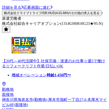
詳細を見る
応募画面に進む
株式会社ドライブトライブ/DR:HU314-01-MHのその他の求人を見る
派遣労働者
株式会社綜合キャリアオプション(1314GH0810G23★95-N)
【20代～40代活躍中】社保完備・派遣のお仕事☆週5で働け
る☆フォークリフト作業/日払いOK
機械オペレーション
時給
1,450
円〜
勤務地
面接地
神奈川県海老名市(勤務地) 厚木市旭町一丁目27-6 本厚木マイ
ビル8F(面接地)