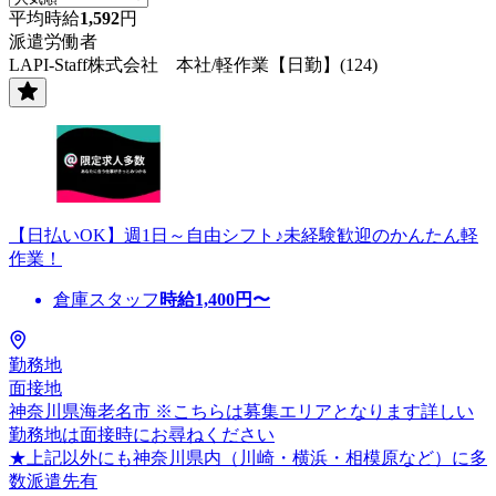
平均時給
1,592
円
派遣労働者
LAPI-Staff株式会社 本社/軽作業【日勤】(124)
【日払いOK】週1日～自由シフト♪未経験歓迎のかんたん軽
作業！
倉庫スタッフ
時給
1,400
円〜
勤務地
面接地
神奈川県海老名市 ※こちらは募集エリアとなります詳しい
勤務地は面接時にお尋ねください
★上記以外にも神奈川県内（川崎・横浜・相模原など）に多
数派遣先有