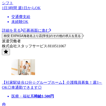
シフト
1日3時間 週1日からOK
交通費支給
未経験OK
詳細を見る
応募画面に進む
柿安 EXPASA海老名上り店(学生)のその他の求人を見る
派遣労働者
株式会社スタッフサービス/H10511067
【社家駅徒歩12分☆グループホーム】介護職員募集！週3～
OK◎車通勤できます◎
医療・福祉系
時給
1,500
円