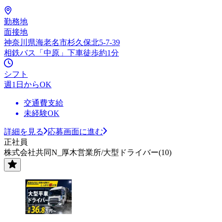
勤務地
面接地
神奈川県海老名市杉久保北5-7-39
相鉄バス「中原」下車徒歩約1分
シフト
週1日からOK
交通費支給
未経験OK
詳細を見る
応募画面に進む
正社員
株式会社共同N_厚木営業所/大型ドライバー(10)