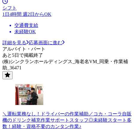
シフト
1日4時間 週2日からOK
交通費支給
未経験OK
詳細を見る
応募画面に進む
アルバイト・パート
あと5日で掲載終了
(株)シンクランホールディングス_海老名VM_同乗・作業補
助_36471
＼運転業務なし！ドライバーの作業補助／コカ・コーラ自販
機のドリンク補充作業サポートスタッフ◎未経験スタート多
数！経験・資格不要のカンタン作業♪