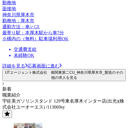
勤務地
面接地
神奈川県厚木市
勤務地：厚木市
通勤方法：車/バス
最寄り駅：本厚木駅から車7分
※構内の（無料）駐車場利用OK
交通費支給
未経験OK
詳細を見る
応募画面に進む
UTエージェント株式会社 南関東第二CU_神奈川県厚木市_製造のその
他の求人を見る
新着
職業紹介
宇佐美ガソリンスタンド 129号東名厚木インター店(出光)(株
式会社ユーオーエス) /113069sy