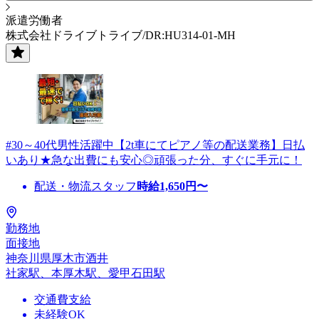
派遣労働者
株式会社ドライブトライブ/DR:HU314-01-MH
#30～40代男性活躍中【2t車にてピアノ等の配送業務】日払
いあり★急な出費にも安心◎頑張った分、すぐに手元に！
配送・物流スタッフ
時給
1,650
円〜
勤務地
面接地
神奈川県厚木市酒井
社家駅、本厚木駅、愛甲石田駅
交通費支給
未経験OK