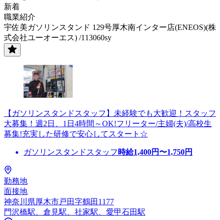
新着
職業紹介
宇佐美ガソリンスタンド 129号厚木南インター店(ENEOS)(株
式会社ユーオーエス) /113060sy
【ガソリンスタンドスタッフ】未経験でも大歓迎！スタッフ
大募集！週2日、1日4時間～OK!フリーター/主婦(夫)/高校生
募集!充実した研修で安心してスタート☆
ガソリンスタンドスタッフ
時給
1,400
円〜
1,750
円
勤務地
面接地
神奈川県厚木市戸田字鶴田1177
門沢橋駅、倉見駅、社家駅、愛甲石田駅