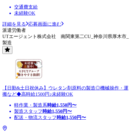
交通費支給
未経験OK
詳細を見る
応募画面に進む
派遣労働者
UTエージェント株式会社 南関東第二CU_神奈川県厚木市_
製造
【日勤&土日祝休み】ウレタン剤原料の製造◎機械操作・運
搬など◆高時給1500円♪未経験OK
軽作業・製造系
時給
1,550
円〜
製造スタッフ
時給
1,550
円〜
配送・物流スタッフ
時給
1,550
円〜