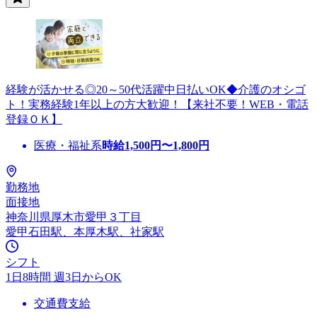
経験が活かせる◎20～50代活躍中日払いOK◆介護のオシゴ
ト！実務経験1年以上の方大歓迎！【来社不要！WEB・電話
登録ＯＫ】
医療・福祉系
時給
1,500
円〜
1,800
円
勤務地
面接地
神奈川県厚木市愛甲３丁目
愛甲石田駅、本厚木駅、社家駅
シフト
1日8時間 週3日からOK
交通費支給