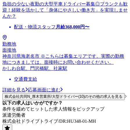
負担の少ない夜勤の大型平車ドライバー募集◎ブランクも歓
迎！経験を活かして「身体にやさしい働き方」を実現しませ
んか？
配送・物流スタッフ
月給
368,000
円〜
勤務地
面接地
神奈川県海老名市 ※こちらは募集エリアです。実際の勤務
地につきましては、面接時にお問い合わせください。
かしわ台駅、門沢橋駅、社家駅
交通費支給
詳細を見る
応募画面に進む
株式会社共同N_厚木営業所/大型ドライバー(10)のその他の求人を見る
以下の求人はいかがですか？
条件を緩めてヒットした求人情報をピックアップ
派遣労働者
株式会社ドライブトライブ/DR:HU348-01-MH