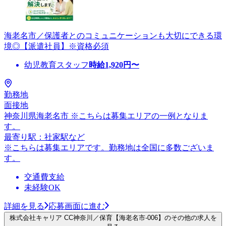
海老名市／保護者とのコミュニケーションも大切にできる環
境◎【派遣社員】※資格必須
幼児教育スタッフ
時給
1,920
円〜
勤務地
面接地
神奈川県海老名市 ※こちらは募集エリアの一例となりま
す。
最寄り駅：社家駅など
※こちらは募集エリアです。勤務地は全国に多数ございま
す。
交通費支給
未経験OK
詳細を見る
応募画面に進む
株式会社キャリア CC神奈川／保育【海老名市-006】のその他の求人を