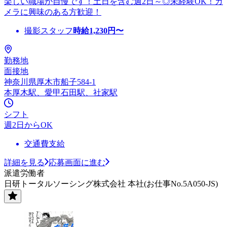
楽しい職場が自慢です！土日を含む週2日～◎未経験OK！カ
メラに興味のある方歓迎！
撮影スタッフ
時給
1,230
円〜
勤務地
面接地
神奈川県厚木市船子584-1
本厚木駅、愛甲石田駅、社家駅
シフト
週2日からOK
交通費支給
詳細を見る
応募画面に進む
派遣労働者
日研トータルソーシング株式会社 本社(お仕事No.5A050-JS)