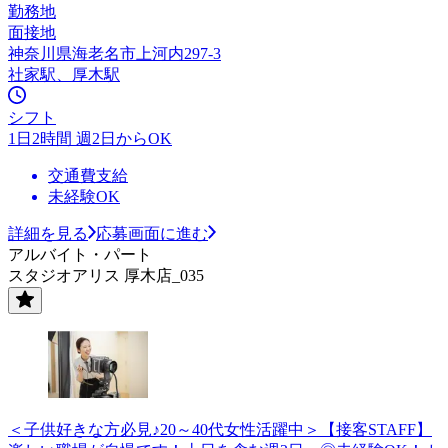
勤務地
面接地
神奈川県海老名市上河内297-3
社家駅、厚木駅
シフト
1日2時間 週2日からOK
交通費支給
未経験OK
詳細を見る
応募画面に進む
アルバイト・パート
スタジオアリス 厚木店_035
＜子供好きな方必見♪20～40代女性活躍中＞【接客STAFF】