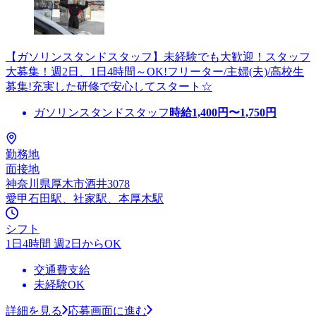
【ガソリンスタンドスタッフ】未経験でも大歓迎！スタッフ
大募集！週2日、1日4時間～OK!フリーター/主婦(夫)/高校生
募集!充実した研修で安心してスタート☆
ガソリンスタンドスタッフ
時給
1,400
円〜
1,750
円
勤務地
面接地
神奈川県厚木市酒井3078
愛甲石田駅、社家駅、本厚木駅
シフト
1日4時間 週2日からOK
交通費支給
未経験OK
詳細を見る
応募画面に進む