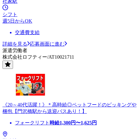
社家駅
シフト
週5日からOK
交通費支給
詳細を見る
応募画面に進む
派遣労働者
株式会社ロフティー/AT10021711
《20～40代活躍！》＊高時給◎ペットフードのピッキングや
梱包【門沢橋駅から送迎バスあり！】
フォークリフト
時給
1,300
円〜
1,625
円