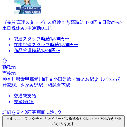
《品質管理スタッフ》未経験でも高時給1800円★日勤のみ×
土日祝休み♪車通勤OK◎
製造スタッフ
時給
1,800
円〜
在庫管理スタッフ
時給
1,800
円〜
商品管理
時給
1,800
円〜
勤務地
面接地
神奈川県愛甲郡愛川町 ★小田急線・海老名駅よりバス25分
社家駅、さがみ野駅、相武台下駅
交通費支給
未経験OK
詳細を見る
応募画面に進む
日本マニュファクチャリングサービス株式会社03/nito260206のその他
の求人を見る