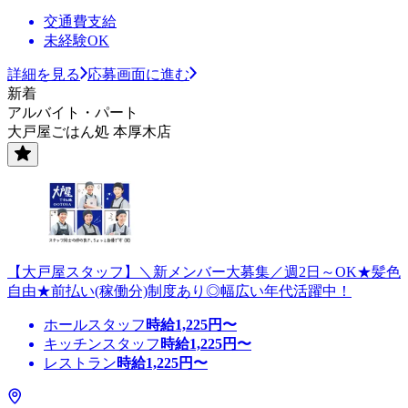
交通費支給
未経験OK
詳細を見る
応募画面に進む
新着
アルバイト・パート
大戸屋ごはん処 本厚木店
【大戸屋スタッフ】＼新メンバー大募集／週2日～OK★髪色
自由★前払い(稼働分)制度あり◎幅広い年代活躍中！
ホールスタッフ
時給
1,225
円〜
キッチンスタッフ
時給
1,225
円〜
レストラン
時給
1,225
円〜