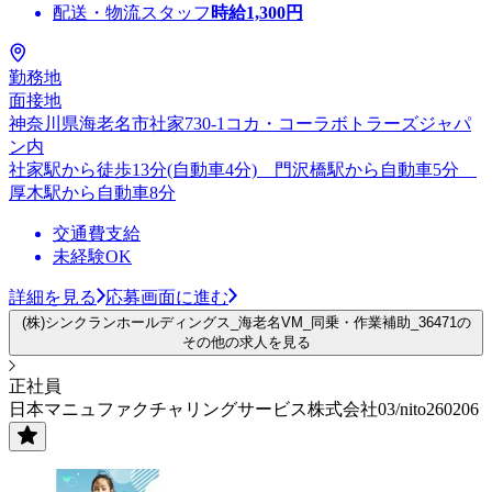
配送・物流スタッフ
時給
1,300
円
勤務地
面接地
神奈川県海老名市社家730-1コカ・コーラボトラーズジャパ
ン内
社家駅から徒歩13分(自動車4分) 門沢橋駅から自動車5分
厚木駅から自動車8分
交通費支給
未経験OK
詳細を見る
応募画面に進む
(株)シンクランホールディングス_海老名VM_同乗・作業補助_36471の
その他の求人を見る
正社員
日本マニュファクチャリングサービス株式会社03/nito260206