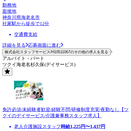
勤務地
面接地
神奈川県海老名市
社家駅から徒歩で12分
交通費支給
詳細を見る
応募画面に進む
株式会社スタッフサービス/H10511067のその他の求人を見る
アルバイト・パート
ツクイ海老名杉久保(デイサービス)
免許必須/未経験者歓迎/経験不問/研修制度充実/夜勤なし【ツ
クイのデイサービス/介護兼事務スタッフ求人】
老人介護施設スタッフ
時給
1,225
円〜
1,437
円