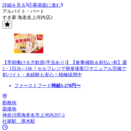
詳細を見る
応募画面に進む
アルバイト・パート
すき家 海老名上河内店2
【早朝働ける方歓迎(手当あり)】【食事補助＆前払い有】週
2・1日2h～OK！セルフレジで簡単接客◎マニュアル完備で
初バイト・未経験も安心！積極採用中
ファーストフード
時給
1,270
円〜
勤務地
面接地
神奈川県海老名市上河内297-3
社家駅、厚木駅