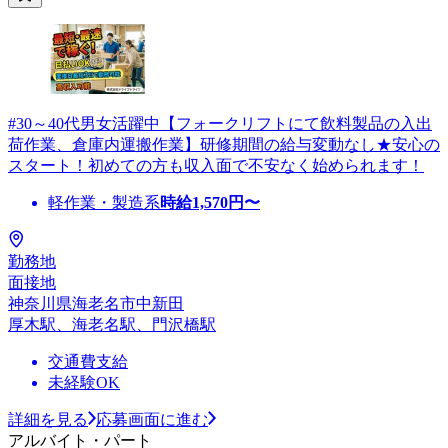
#30～40代男女活躍中【フォークリフトにて飲料製品の入出
荷作業、倉庫内運搬作業】研修期間の給与変動なし★安心の
スタート！初めての方も収入面で不安なく始められます！
軽作業・製造系
時給
1,570
円〜
勤務地
面接地
神奈川県海老名市中新田
厚木駅、海老名駅、門沢橋駅
交通費支給
未経験OK
詳細を見る
応募画面に進む
アルバイト・パート