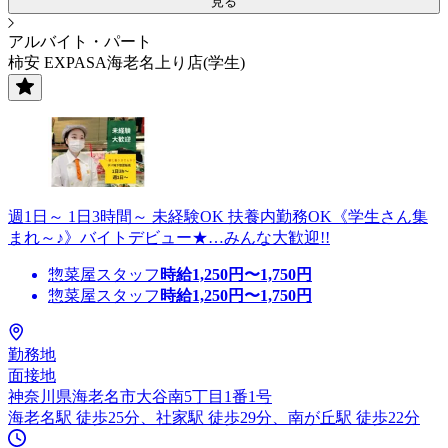
見る
アルバイト・パート
柿安 EXPASA海老名上り店(学生)
週1日～ 1日3時間～ 未経験OK 扶養内勤務OK《学生さん集
まれ～♪》バイトデビュー★…みんな大歓迎!!
惣菜屋スタッフ
時給
1,250
円〜
1,750
円
惣菜屋スタッフ
時給
1,250
円〜
1,750
円
勤務地
面接地
神奈川県海老名市大谷南5丁目1番1号
海老名駅 徒歩25分、社家駅 徒歩29分、南が丘駅 徒歩22分