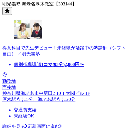
明光義塾 海老名厚木教室【303144】
得意科目で先生デビュー！未経験が活躍中の塾講師（シフト
自由） ／明光義塾
個別指導講師
1コマ(95分)
2,000
円〜
勤務地
面接地
神奈川県海老名市中新田2-10-1 大関ビル 1F
厚木駅 徒歩5分、海老名駅 徒歩20分
交通費支給
未経験OK
詳細を見る
応募画面に進む