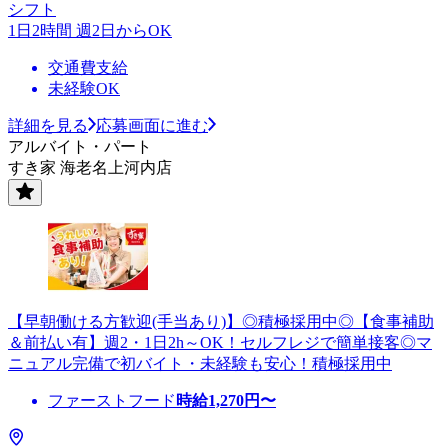
シフト
1日2時間 週2日からOK
交通費支給
未経験OK
詳細を見る
応募画面に進む
アルバイト・パート
すき家 海老名上河内店
【早朝働ける方歓迎(手当あり)】◎積極採用中◎【食事補助
＆前払い有】週2・1日2h～OK！セルフレジで簡単接客◎マ
ニュアル完備で初バイト・未経験も安心！積極採用中
ファーストフード
時給
1,270
円〜