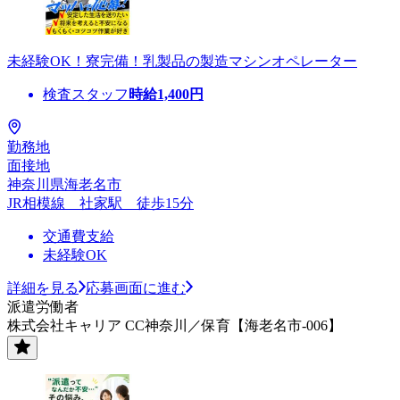
未経験OK！寮完備！乳製品の製造マシンオペレーター
検査スタッフ
時給
1,400
円
勤務地
面接地
神奈川県海老名市
JR相模線 社家駅 徒歩15分
交通費支給
未経験OK
詳細を見る
応募画面に進む
派遣労働者
株式会社キャリア CC神奈川／保育【海老名市-006】