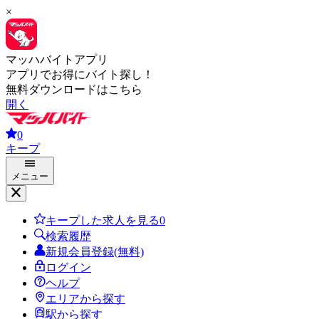
×
マッハバイトアプリ
アプリでお得にバイト探し！
無料ダウンロードはこちら
開く
0
キープ
メニュー
キープした求人を見る
0
検索履歴
新規会員登録(無料)
ログイン
ヘルプ
エリアから探す
駅から探す