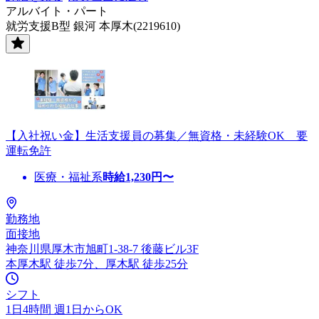
アルバイト・パート
就労支援B型 銀河 本厚木(2219610)
【入社祝い金】生活支援員の募集／無資格・未経験OK 要
運転免許
医療・福祉系
時給
1,230
円〜
勤務地
面接地
神奈川県厚木市旭町1-38-7 後藤ビル3F
本厚木駅 徒歩7分、厚木駅 徒歩25分
シフト
1日4時間 週1日からOK