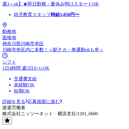
週3～ok】★即日勤務・夏休み明けスタートOK
幼児教育スタッフ
時給
1,850
円〜
勤務地
面接地
神奈川県川崎市幸区
川崎市幸区内に多数！＜駅チカ・車通勤okも有＞
シフト
1日4時間 週3日からOK
交通費支給
未経験OK
短期OK
詳細を見る
応募画面に進む
派遣労働者
株式会社ニッソーネット 横浜支社/1201_6600