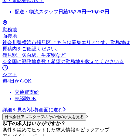
要・電話登録OK！
配送・物流スタッフ
日給
15,225
円〜
19,032
円
勤務地
面接地
神奈川県横浜市鶴見区 こちらは募集エリアです。勤務地は
原稿内をご確認ください。
鶴見駅、矢向駅、生麦駅など
☆全国に勤務地多数！希望の勤務地を教えてください☆
シフト
週4日からOK
交通費支給
未経験OK
詳細を見る
応募画面に進む
株式会社アズスタッフのその他の求人を見る
以下の求人はいかがですか？
条件を緩めてヒットした求人情報をピックアップ