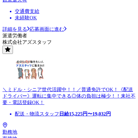
交通費支給
未経験OK
詳細を見る
応募画面に進む
派遣労働者
株式会社アズスタッフ
＼ミドル・シニア世代活躍中！！／普通免許でOK！《配送
ドライバー》運転に集中できる◎体の負担は極少！！来社不
要・電話登録OK！
配送・物流スタッフ
日給
15,225
円〜
19,032
円
勤務地