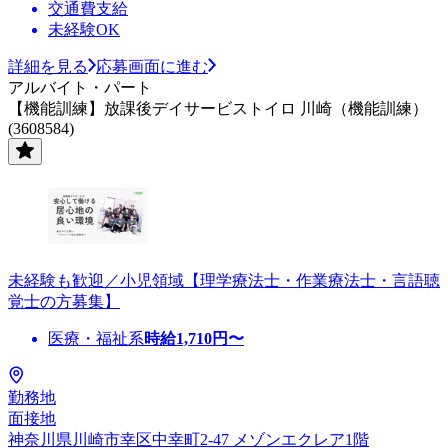
交通費支給
未経験OK
詳細を見る
応募画面に進む
アルバイト・パート
【機能訓練】放課後デイサービストイロ 川崎（機能訓練）
(3608584)
未経験も歓迎／小児領域【理学療法士・作業療法士・言語聴
覚士の方募集】
医療・福祉系
時給
1,710
円〜
勤務地
面接地
神奈川県川崎市幸区中幸町2-47 メゾンエクレア1階