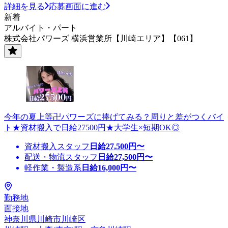
詳細を見る
応募画面に進む
新着
アルバイト・パート
株式会社パワーズ 横浜営業所【川崎エリア】【061】
今年の夏上等卍パワーズに捧げてみる？周りと差がつくバイ
ト★資材搬入で日給27500円★大学生×短期OK◎
資材搬入スタッフ
日給
27,500
円〜
配送・物流スタッフ
日給
27,500
円〜
軽作業・製造系
日給
16,000
円〜
勤務地
面接地
神奈川県川崎市川崎区