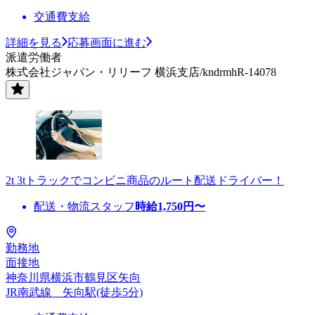
交通費支給
詳細を見る
応募画面に進む
派遣労働者
株式会社ジャパン・リリーフ 横浜支店/kndrmhR-14078
2t 3tトラックでコンビニ商品のルート配送ドライバー！
配送・物流スタッフ
時給
1,750
円〜
勤務地
面接地
神奈川県横浜市鶴見区矢向
JR南武線 矢向駅(徒歩5分)