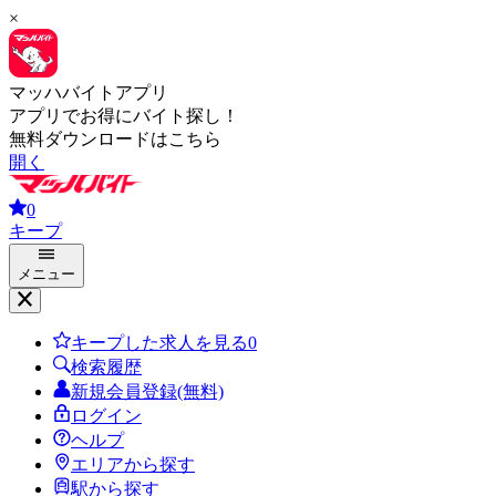
×
マッハバイトアプリ
アプリでお得にバイト探し！
無料ダウンロードはこちら
開く
0
キープ
メニュー
キープした求人を見る
0
検索履歴
新規会員登録(無料)
ログイン
ヘルプ
エリアから探す
駅から探す