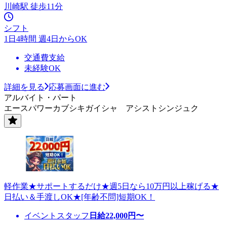
川崎駅 徒歩11分
シフト
1日4時間 週4日からOK
交通費支給
未経験OK
詳細を見る
応募画面に進む
アルバイト・パート
エースパワーカブシキガイシャ アシストシンジュク
軽作業★サポートするだけ★週5日なら10万円以上稼げる★
日払い＆手渡しOK★[年齢不問]短期OK！
イベントスタッフ
日給
22,000
円〜