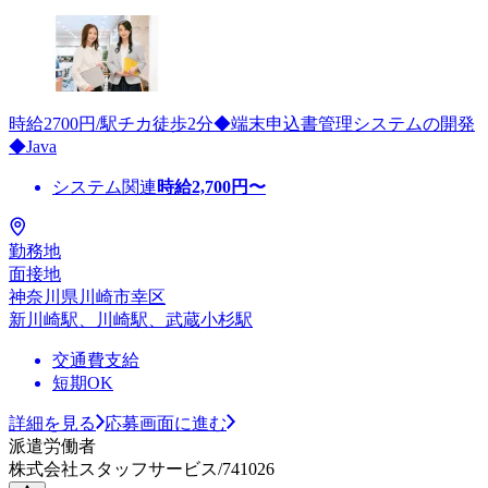
時給2700円/駅チカ徒歩2分◆端末申込書管理システムの開発
◆Java
システム関連
時給
2,700
円〜
勤務地
面接地
神奈川県川崎市幸区
新川崎駅、川崎駅、武蔵小杉駅
交通費支給
短期OK
詳細を見る
応募画面に進む
派遣労働者
株式会社スタッフサービス/741026