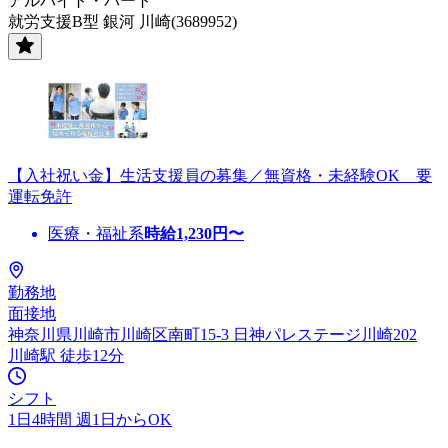
アルバイト・パート
就労支援B型 銀河 川崎(3689952)
【入社祝い金】生活支援員の募集／無資格・未経験OK 要
運転免許
医療・福祉系
時給
1,230
円〜
勤務地
面接地
神奈川県川崎市川崎区南町15-3 日神パレステージ川崎202
川崎駅 徒歩12分
シフト
1日4時間 週1日からOK