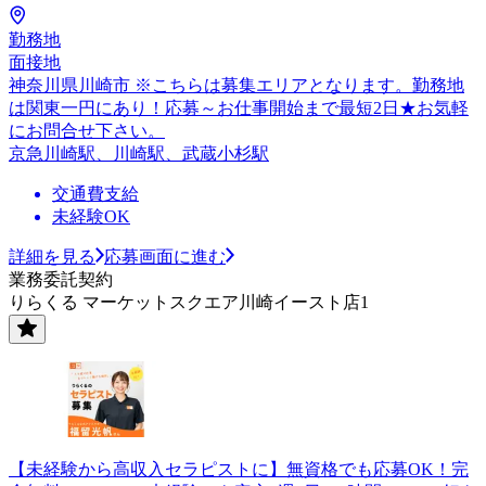
勤務地
面接地
神奈川県川崎市 ※こちらは募集エリアとなります。勤務地
は関東一円にあり！応募～お仕事開始まで最短2日★お気軽
にお問合せ下さい。
京急川崎駅、川崎駅、武蔵小杉駅
交通費支給
未経験OK
詳細を見る
応募画面に進む
業務委託契約
りらくる マーケットスクエア川崎イースト店1
【未経験から高収入セラピストに】無資格でも応募OK！完