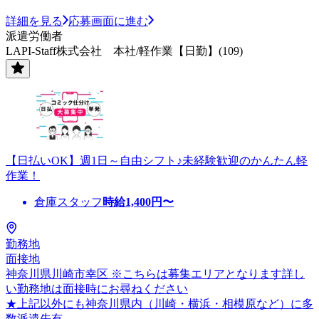
詳細を見る
応募画面に進む
派遣労働者
LAPI-Staff株式会社 本社/軽作業【日勤】(109)
【日払いOK】週1日～自由シフト♪未経験歓迎のかんたん軽
作業！
倉庫スタッフ
時給
1,400
円〜
勤務地
面接地
神奈川県川崎市幸区 ※こちらは募集エリアとなります詳し
い勤務地は面接時にお尋ねください
★上記以外にも神奈川県内（川崎・横浜・相模原など）に多
数派遣先有