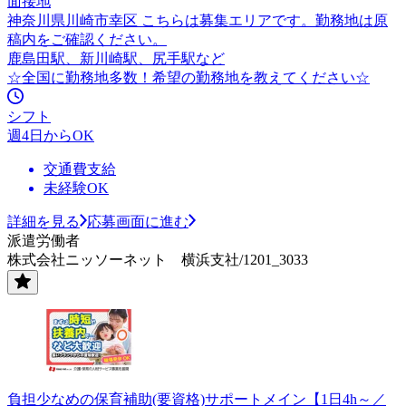
面接地
神奈川県川崎市幸区 こちらは募集エリアです。勤務地は原
稿内をご確認ください。
鹿島田駅、新川崎駅、尻手駅など
☆全国に勤務地多数！希望の勤務地を教えてください☆
シフト
週4日からOK
交通費支給
未経験OK
詳細を見る
応募画面に進む
派遣労働者
株式会社ニッソーネット 横浜支社/1201_3033
負担少なめの保育補助(要資格)サポートメイン【1日4h～／