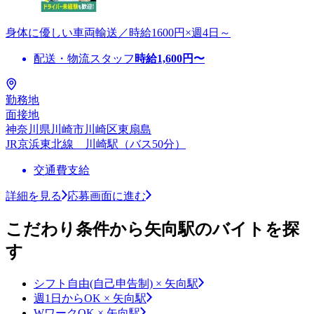
身体に優しい車両輸送／時給1600円×週4日～
配送・物流スタッフ
時給
1,600
円〜
勤務地
面接地
神奈川県川崎市川崎区東扇島
JR京浜東北線 川崎駅（バス50分）
交通費支給
詳細を見る
応募画面に進む
こだわり条件から矢向駅のバイトを探
す
シフト自由(自己申告制) × 矢向駅
週1日からOK × 矢向駅
WワークOK × 矢向駅