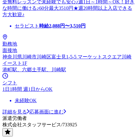
全無料レッスンで未経験でも安心♪週1日～1時間～OK！好き
な時間に働ける♪60分最大3510円★週20時間以上入店できる
方大歓迎♪
セラピスト
時給
2,088
円〜
3,510
円
勤務地
面接地
神奈川県川崎市川崎区富士見1-5-5 マーケットスクエア川崎
イースト1F
港町駅、六郷土手駅、川崎駅
シフト
1日1時間 週1日からOK
未経験OK
詳細を見る
応募画面に進む
派遣労働者
株式会社スタッフサービス/733925