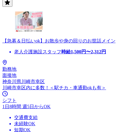
【急募＆日払いok】お散歩や身の回りのお世話メイン
老人介護施設スタッフ
時給
1,500
円〜
2,312
円
勤務地
面接地
神奈川県川崎市幸区
川崎市幸区内に多数！＜駅チカ・車通勤okも有＞
シフト
1日8時間 週5日からOK
交通費支給
未経験OK
短期OK