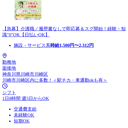
【急募】介護職／履歴書なしで即応募＆スグ開始！経験・知
識"0"OK【日払いOK】
施設・サービス系
時給
1,500
円〜
2,312
円
勤務地
面接地
神奈川県川崎市川崎区
川崎市川崎区内に多数！＜駅チカ・車通勤okも有＞
シフト
1日8時間 週5日からOK
交通費支給
未経験OK
短期OK