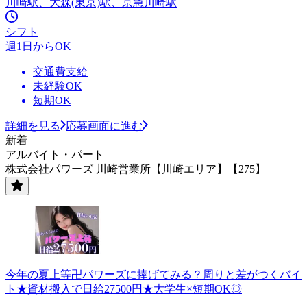
川崎駅、大森(東京)駅、京急川崎駅
シフト
週1日からOK
交通費支給
未経験OK
短期OK
詳細を見る
応募画面に進む
新着
アルバイト・パート
株式会社パワーズ 川崎営業所【川崎エリア】【275】
今年の夏上等卍パワーズに捧げてみる？周りと差がつくバイ
ト★資材搬入で日給27500円★大学生×短期OK◎