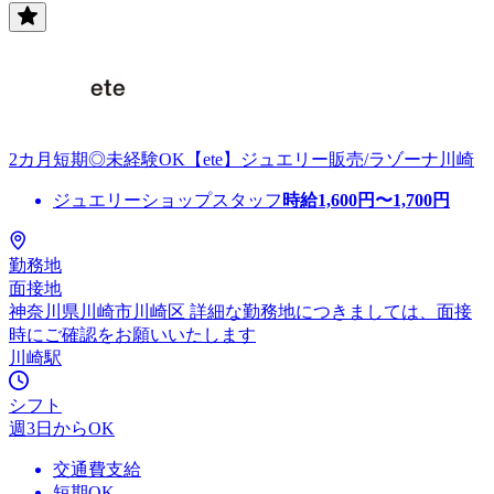
2カ月短期◎未経験OK【ete】ジュエリー販売/ラゾーナ川崎
ジュエリーショップスタッフ
時給
1,600
円〜
1,700
円
勤務地
面接地
神奈川県川崎市川崎区 詳細な勤務地につきましては、面接
時にご確認をお願いいたします
川崎駅
シフト
週3日からOK
交通費支給
短期OK