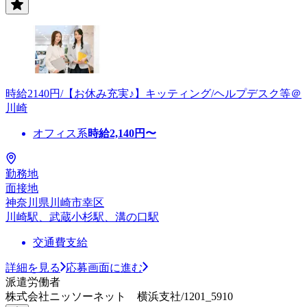
時給2140円/【お休み充実♪】キッティング/ヘルプデスク等＠
川崎
オフィス系
時給
2,140
円〜
勤務地
面接地
神奈川県川崎市幸区
川崎駅、武蔵小杉駅、溝の口駅
交通費支給
詳細を見る
応募画面に進む
派遣労働者
株式会社ニッソーネット 横浜支社/1201_5910