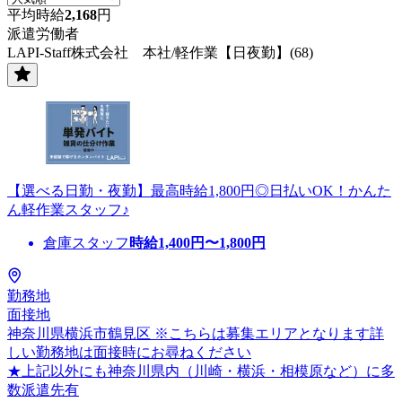
平均時給
2,168
円
派遣労働者
LAPI-Staff株式会社 本社/軽作業【日夜勤】(68)
【選べる日勤・夜勤】最高時給1,800円◎日払いOK！かんた
ん軽作業スタッフ♪
倉庫スタッフ
時給
1,400
円〜
1,800
円
勤務地
面接地
神奈川県横浜市鶴見区 ※こちらは募集エリアとなります詳
しい勤務地は面接時にお尋ねください
★上記以外にも神奈川県内（川崎・横浜・相模原など）に多
数派遣先有