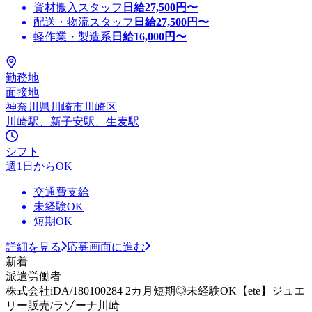
資材搬入スタッフ
日給
27,500
円〜
配送・物流スタッフ
日給
27,500
円〜
軽作業・製造系
日給
16,000
円〜
勤務地
面接地
神奈川県川崎市川崎区
川崎駅、新子安駅、生麦駅
シフト
週1日からOK
交通費支給
未経験OK
短期OK
詳細を見る
応募画面に進む
新着
派遣労働者
株式会社iDA/180100284 2カ月短期◎未経験OK【ete】ジュエ
リー販売/ラゾーナ川崎