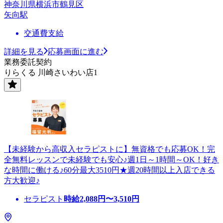
神奈川県横浜市鶴見区
矢向駅
交通費支給
詳細を見る
応募画面に進む
業務委託契約
りらくる 川崎さいわい店1
【未経験から高収入セラピストに】無資格でも応募OK！完
全無料レッスンで未経験でも安心♪週1日～1時間～OK！好き
な時間に働ける♪60分最大3510円★週20時間以上入店できる
方大歓迎♪
セラピスト
時給
2,088
円〜
3,510
円