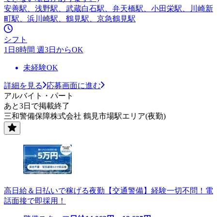
安善駅、浅野駅、武蔵白石駅、弁天橋駅、小田栄駅、川崎新
町駅、浜川崎駅、鶴見駅、京急鶴見駅
シフト
1日8時間 週3日からOK
未経験OK
詳細を見る
応募画面に進む
アルバイト・パート
あと3日で掲載終了
三和警備保障株式会社 鶴見市場駅エリア(夜勤)
高日給＆日払いで稼げる夜勤【交通警備】経験一切不問！電
話面接で即採用！