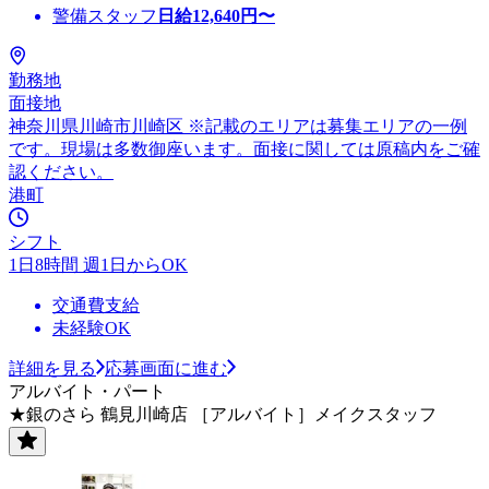
警備スタッフ
日給
12,640
円〜
勤務地
面接地
神奈川県川崎市川崎区 ※記載のエリアは募集エリアの一例
です。現場は多数御座います。面接に関しては原稿内をご確
認ください。
港町
シフト
1日8時間 週1日からOK
交通費支給
未経験OK
詳細を見る
応募画面に進む
アルバイト・パート
★銀のさら 鶴見川崎店 ［アルバイト］メイクスタッフ