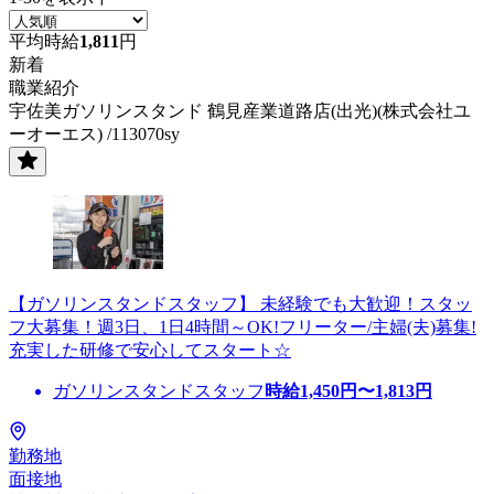
平均時給
1,811
円
新着
職業紹介
宇佐美ガソリンスタンド 鶴見産業道路店(出光)(株式会社ユ
ーオーエス) /113070sy
【ガソリンスタンドスタッフ】 未経験でも大歓迎！スタッ
フ大募集！週3日、1日4時間～OK!フリーター/主婦(夫)募集!
充実した研修で安心してスタート☆
ガソリンスタンドスタッフ
時給
1,450
円〜
1,813
円
勤務地
面接地