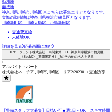
勤務地
面接地
神奈川県川崎市川崎区 ※こちらは募集エリアとなります。
実際の勤務地は神奈川県横浜市鶴見区となります。
川崎新町駅、川崎大師駅、小島新田駅
交通費支給
未経験OK
詳細を見る
応募画面に進む
UTエージェント株式会社 南関東第一CU_神奈川県横浜市鶴見区
_《SbqkC》_期間限定推し_7のその他の求人を見る
アルバイト・パート
株式会社ネエチア 川崎市川崎区エリア2/202301 / 交通誘導
【警備スタッフ大募集】日払い可★週1日～OK！スキマ時間