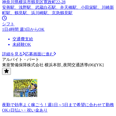
神奈川県横浜市鶴見区寛政町22-28
安善駅、浅野駅、武蔵白石駅、弁天橋駅、小田栄駅、川崎新
町駅、鶴見駅、浜川崎駅、京急鶴見駅
シフト
1日4時間 週3日からOK
交通費支給
未経験OK
詳細を見る
応募画面に進む
アルバイト・パート
東亜警備保障株式会社 横浜本部_夜間交通誘導(06)[YK]
夜勤で効率よく稼ごう！週1日～5日まで希望に合わせて勤務
OK♪日払い・祝い金あり