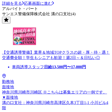
詳細を見る
応募画面に進む
アルバイト・パート
サンエス警備保障株式会社 溝の口支社(4)
【交通誘導警備】業界＆地域TOPクラスの超・厚・待・遇！
交通費全額！学生もシニアも歓迎！週2日～＆日払い◎
車両誘導スタッフ
日給
13,500
円〜
17,000
円
勤務地
面接地
神奈川県川崎市川崎区 ※こちらは募集エリアの一例です。
▼面接地
溝の口支社：神奈川県川崎市高津区久本3丁目1-1 小川ビル4
階