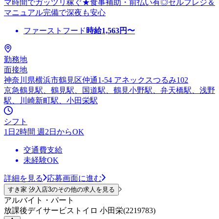
マ時間でガッツリ稼ぐ★食事補助・前払い有◎セルフレジ＆
マニュアル完備で深夜も安心
ファーストフード
時給
1,563
円〜
勤務地
面接地
神奈川県横浜市鶴見区仲通1-54 アネックスつるみ102
京急鶴見駅、鶴見駅、国道駅、鶴見小野駅、弁天橋駅、浅野
駅、川崎新町駅、小田栄駅
シフト
1日2時間 週2日からOK
交通費支給
未経験OK
詳細を見る
応募画面に進む
すき家 汐入店3のその他の求人を見る
アルバイト・パート
放課後デイサービストイロ 小田栄(2219783)