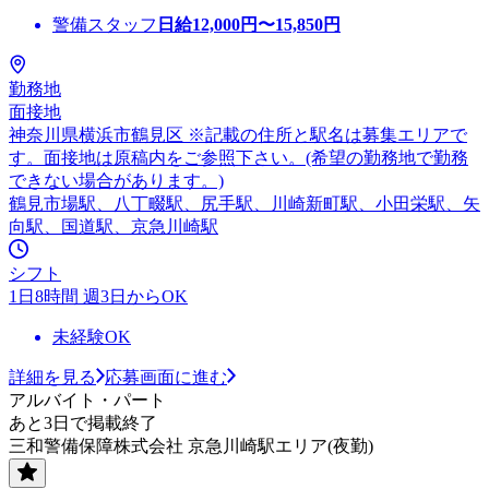
警備スタッフ
日給
12,000
円〜
15,850
円
勤務地
面接地
神奈川県横浜市鶴見区 ※記載の住所と駅名は募集エリアで
す。面接地は原稿内をご参照下さい。(希望の勤務地で勤務
できない場合があります。)
鶴見市場駅、八丁畷駅、尻手駅、川崎新町駅、小田栄駅、矢
向駅、国道駅、京急川崎駅
シフト
1日8時間 週3日からOK
未経験OK
詳細を見る
応募画面に進む
アルバイト・パート
あと3日で掲載終了
三和警備保障株式会社 京急川崎駅エリア(夜勤)