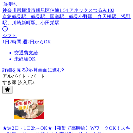
面接地
神奈川県横浜市鶴見区仲通1-54 アネックスつるみ102
京急鶴見駅、鶴見駅、国道駅、鶴見小野駅、弁天橋駅、浅野
駅、川崎新町駅、小田栄駅
シフト
1日2時間 週2日からOK
交通費支給
未経験OK
詳細を見る
応募画面に進む
アルバイト・パート
すき家 汐入店3
★週2日・1日2h～OK★【夜勤で高時給】WワークOK！スキ