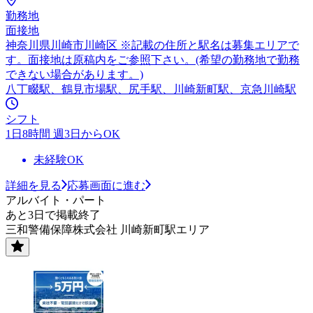
勤務地
面接地
神奈川県川崎市川崎区 ※記載の住所と駅名は募集エリアで
す。面接地は原稿内をご参照下さい。(希望の勤務地で勤務
できない場合があります。)
八丁畷駅、鶴見市場駅、尻手駅、川崎新町駅、京急川崎駅
シフト
1日8時間 週3日からOK
未経験OK
詳細を見る
応募画面に進む
アルバイト・パート
あと3日で掲載終了
三和警備保障株式会社 川崎新町駅エリア