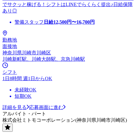
でサクッと稼げる！シフトはLINEでらくらく提出♪日給保障
あり◎
警備スタッフ
日給
12,500
円〜
16,700
円
勤務地
面接地
神奈川県川崎市川崎区
川崎新町駅、川崎大師駅、京急川崎駅
シフト
1日8時間 週1日からOK
未経験OK
短期OK
詳細を見る
応募画面に進む
アルバイト・パート
株式会社ミトモコーポレーション(神奈川県川崎市川崎区)