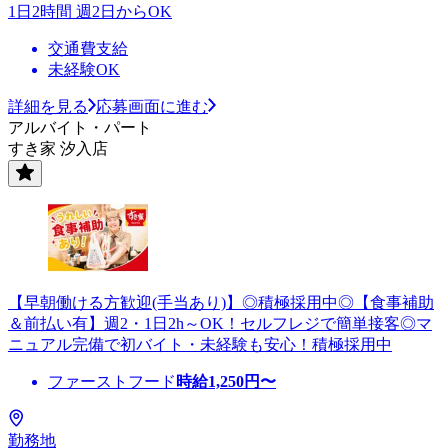
1日2時間 週2日からOK
交通費支給
未経験OK
詳細を見る
応募画面に進む
アルバイト・パート
すき家 汐入店
【早朝働ける方歓迎(手当あり)】◎積極採用中◎【食事補助
＆前払い有】週2・1日2h～OK！セルフレジで簡単接客◎マ
ニュアル完備で初バイト・未経験も安心！積極採用中
ファーストフード
時給
1,250
円〜
勤務地