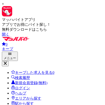
×
マッハバイトアプリ
アプリでお得にバイト探し！
無料ダウンロードはこちら
開く
0
キープ
メニュー
キープした求人を見る
0
検索履歴
新規会員登録(無料)
ログイン
ヘルプ
エリアから探す
駅から探す