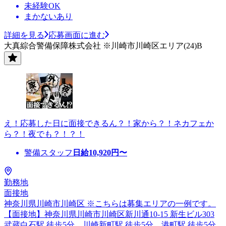
未経験OK
まかないあり
詳細を見る
応募画面に進む
大真綜合警備保障株式会社 ※川崎市川崎区エリア(24)B
え！応募した日に面接できるん？！家から？！ネカフェか
ら？！夜でも？！？！
警備スタッフ
日給
10,920
円〜
勤務地
面接地
神奈川県川崎市川崎区 ※こちらは募集エリアの一例です。
【面接地】神奈川県川崎市川崎区新川通10-15 新生ビル303
武蔵白石駅 徒歩5分、川崎新町駅 徒歩5分、港町駅 徒歩5分