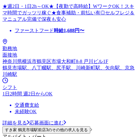
★週2日・1日2h～OK★【夜勤で高時給】WワークOK！スキ
マ時間でガッツリ稼ぐ★食事補助・前払い有◎セルフレジ＆
マニュアル完備で深夜も安心
ファーストフード
時給
1,688
円〜
勤務地
面接地
神奈川県横浜市鶴見区市場大和町8-8 戸川ビル1F
鶴見市場駅、八丁畷駅、尻手駅、川崎新町駅、矢向駅、京急
川崎駅
シフト
1日2時間 週2日からOK
交通費支給
未経験OK
詳細を見る
応募画面に進む
すき家 鶴見市場駅前店3のその他の求人を見る
アルバイト・パート