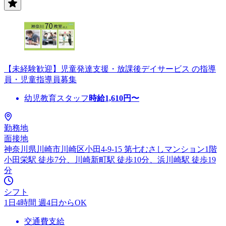
【未経験歓迎】児童発達支援・放課後デイサービス の指導
員・児童指導員募集
幼児教育スタッフ
時給
1,610
円〜
勤務地
面接地
神奈川県川崎市川崎区小田4-9-15 第七むさしマンション1階
小田栄駅 徒歩7分、川崎新町駅 徒歩10分、浜川崎駅 徒歩19
分
シフト
1日4時間 週4日からOK
交通費支給