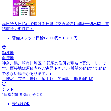
高日給＆日払いで稼げる日勤【交通警備】経験一切不問！電
話面接で即採用！
警備スタッフ
日給
12,000
円〜
15,850
円
勤務地
面接地
神奈川県川崎市川崎区 ※記載の住所と駅名は募集エリアで
す。面接地は原稿内をご参照下さい。(希望の勤務地で勤務
できない場合があります。)
川崎駅、京急川崎駅、尻手駅、矢向駅、川崎新町駅
シフト
1日8時間 週3日からOK
未経験OK