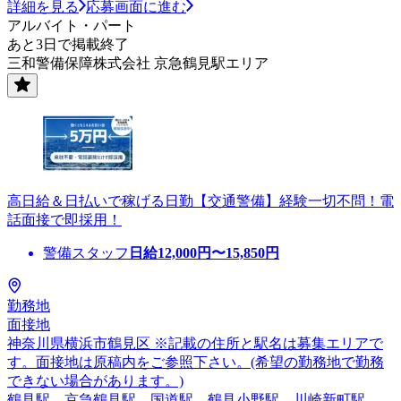
詳細を見る
応募画面に進む
アルバイト・パート
あと3日で掲載終了
三和警備保障株式会社 京急鶴見駅エリア
高日給＆日払いで稼げる日勤【交通警備】経験一切不問！電
話面接で即採用！
警備スタッフ
日給
12,000
円〜
15,850
円
勤務地
面接地
神奈川県横浜市鶴見区 ※記載の住所と駅名は募集エリアで
す。面接地は原稿内をご参照下さい。(希望の勤務地で勤務
できない場合があります。)
鶴見駅、京急鶴見駅、国道駅、鶴見小野駅、川崎新町駅