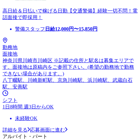
高日給＆日払いで稼げる日勤【交通警備】経験一切不問！電
話面接で即採用！
警備スタッフ
日給
12,000
円〜
15,850
円
勤務地
面接地
神奈川県川崎市川崎区 ※記載の住所と駅名は募集エリアで
す。面接地は原稿内をご参照下さい。(希望の勤務地で勤務
できない場合があります。)
八丁畷駅、川崎新町駅、京急川崎駅、浜川崎駅、武蔵白石
駅、安善駅
シフト
1日8時間 週3日からOK
未経験OK
詳細を見る
応募画面に進む
アルバイト・パート