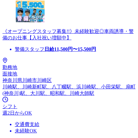
《オープニングスタッフ募集!!》未経験歓迎◎車両誘導・警
備のお仕事【入社祝い増額中】
警備スタッフ
日給
11,500
円〜
15,500
円
勤務地
面接地
神奈川県川崎市川崎区
川崎駅、川崎新町駅、八丁畷駅、浜川崎駅、小田栄駅、扇町
(神奈川)駅、大川駅、昭和駅、川崎大師駅
シフト
週2日からOK
交通費支給
未経験OK