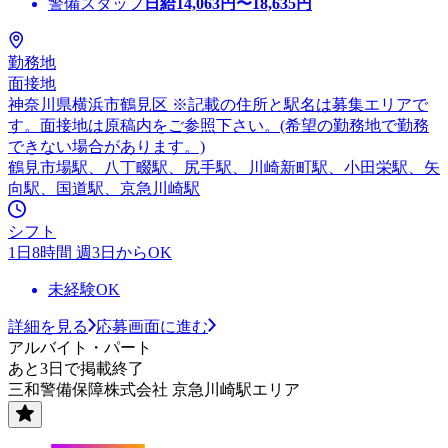
警備スタッフ
日給
14,063
円〜
18,635
円
勤務地
面接地
神奈川県横浜市鶴見区 ※記載の住所と駅名は募集エリアで
す。面接地は原稿内をご参照下さい。(希望の勤務地で勤務
できない場合があります。)
鶴見市場駅、八丁畷駅、尻手駅、川崎新町駅、小田栄駅、矢
向駅、国道駅、京急川崎駅
シフト
1日8時間 週3日からOK
未経験OK
詳細を見る
応募画面に進む
アルバイト・パート
あと3日で掲載終了
三和警備保障株式会社 京急川崎駅エリア