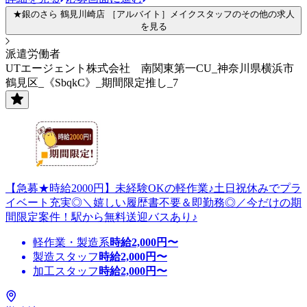
★銀のさら 鶴見川崎店 ［アルバイト］メイクスタッフのその他の求人
を見る
派遣労働者
UTエージェント株式会社 南関東第一CU_神奈川県横浜市
鶴見区_《SbqkC》_期間限定推し_7
【急募★時給2000円】未経験OKの軽作業♪土日祝休みでプラ
イベート充実◎＼嬉しい履歴書不要＆即勤務◎／今だけの期
間限定案件！駅から無料送迎バスあり♪
軽作業・製造系
時給
2,000
円〜
製造スタッフ
時給
2,000
円〜
加工スタッフ
時給
2,000
円〜