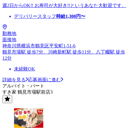
週2日からOK!! お寿司が大好き!!というあなた大歓迎です。
デリバリースタッフ
時給
1,300
円〜
勤務地
面接地
神奈川県横浜市鶴見区平安町1-51-6
鶴見市場駅 徒歩7分、川崎新町駅 徒歩11分、八丁畷駅 徒歩
12分
未経験OK
詳細を見る
応募画面に進む
アルバイト・パート
すき家 鶴見市場駅前店3