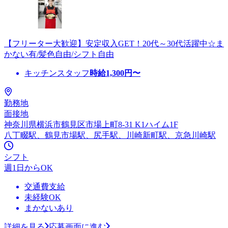
【フリーター大歓迎】安定収入GET！20代～30代活躍中☆ま
かない有/髪色自由/シフト自由
キッチンスタッフ
時給
1,300
円〜
勤務地
面接地
神奈川県横浜市鶴見区市場上町8-31 K1ハイム1F
八丁畷駅、鶴見市場駅、尻手駅、川崎新町駅、京急川崎駅
シフト
週1日からOK
交通費支給
未経験OK
まかないあり
詳細を見る
応募画面に進む