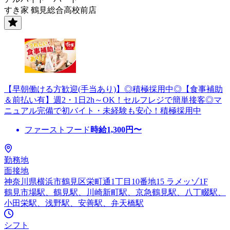
すき家 鶴見総合高校前店
【早朝働ける方歓迎(手当あり)】◎積極採用中◎【食事補助
＆前払い有】週2・1日2h～OK！セルフレジで簡単接客◎マ
ニュアル完備で初バイト・未経験も安心！積極採用中
ファーストフード
時給
1,300
円〜
勤務地
面接地
神奈川県横浜市鶴見区栄町通1丁目10番地15 ラメッゾ1F
鶴見市場駅、鶴見駅、川崎新町駅、京急鶴見駅、八丁畷駅、
小田栄駅、浅野駅、安善駅、弁天橋駅
シフト