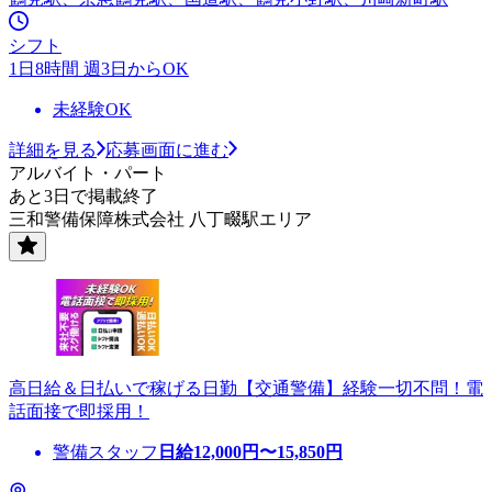
シフト
1日8時間 週3日からOK
未経験OK
詳細を見る
応募画面に進む
アルバイト・パート
あと3日で掲載終了
三和警備保障株式会社 八丁畷駅エリア
高日給＆日払いで稼げる日勤【交通警備】経験一切不問！電
話面接で即採用！
警備スタッフ
日給
12,000
円〜
15,850
円