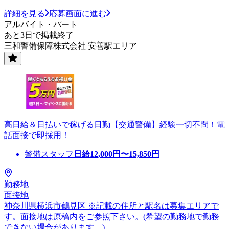
詳細を見る
応募画面に進む
アルバイト・パート
あと3日で掲載終了
三和警備保障株式会社 安善駅エリア
高日給＆日払いで稼げる日勤【交通警備】経験一切不問！電
話面接で即採用！
警備スタッフ
日給
12,000
円〜
15,850
円
勤務地
面接地
神奈川県横浜市鶴見区 ※記載の住所と駅名は募集エリアで
す。面接地は原稿内をご参照下さい。(希望の勤務地で勤務
できない場合があります。)