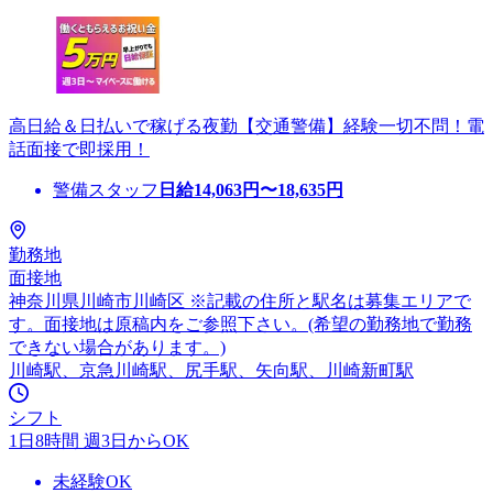
高日給＆日払いで稼げる夜勤【交通警備】経験一切不問！電
話面接で即採用！
警備スタッフ
日給
14,063
円〜
18,635
円
勤務地
面接地
神奈川県川崎市川崎区 ※記載の住所と駅名は募集エリアで
す。面接地は原稿内をご参照下さい。(希望の勤務地で勤務
できない場合があります。)
川崎駅、京急川崎駅、尻手駅、矢向駅、川崎新町駅
シフト
1日8時間 週3日からOK
未経験OK