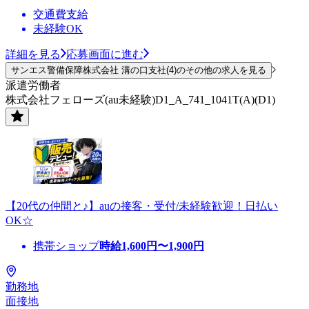
交通費支給
未経験OK
詳細を見る
応募画面に進む
サンエス警備保障株式会社 溝の口支社(4)のその他の求人を見る
派遣労働者
株式会社フェローズ(au未経験)D1_A_741_1041T(A)(D1)
【20代の仲間と♪】auの接客・受付/未経験歓迎！日払い
OK☆
携帯ショップ
時給
1,600
円〜
1,900
円
勤務地
面接地