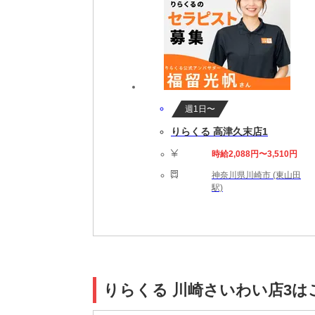
週1日〜
りらくる 高津久末店1
時給2,088円〜3,510円
神奈川県川崎市 (東山田
駅)
りらくる 川崎さいわい店3は