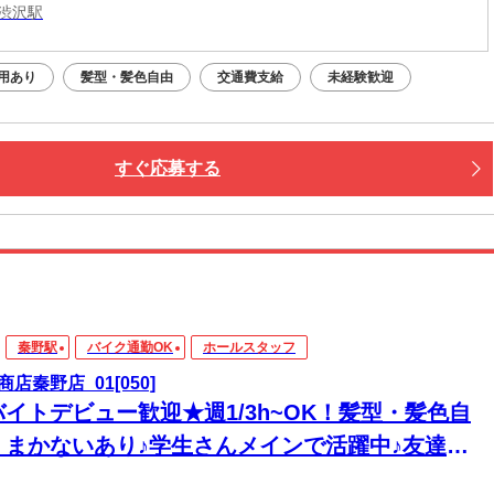
渋沢駅
用あり
髪型・髪色自由
交通費支給
未経験歓迎
すぐ応募する
秦野駅
バイク通勤OK
ホールスタッフ
商店秦野店_01[050]
バイトデビュー歓迎★週1/3h~OK！髪型・髪色自
＊まかないあり♪学生さんメインで活躍中♪友達と
緒に応募OK★履歴書不要