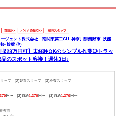
秦野駅
バイク通勤OK
梱包スタッフ
エージェント株式会社 南関東第二CU_神奈川県秦野市_技能
溶接･旋盤 他)
月収28万円可】未経験OKのシンプル作業◎トラッ
部品のスポット溶接！週休3日♪
包スタッフ (2)製造スタッフ (3)検査スタッフ
,370
円〜
(2)時給
1,370
円〜
(3)時給
1,370
円〜
秦野市