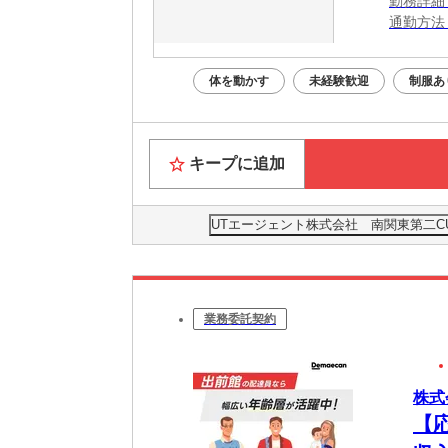
勤務詳細
通勤方法
最寄り駅
※構内の
体を動かす
未経験歓迎
制服あ
キープに追加
UTエージェント株式会社 南関東第二CU
業務委託契約
株式
【