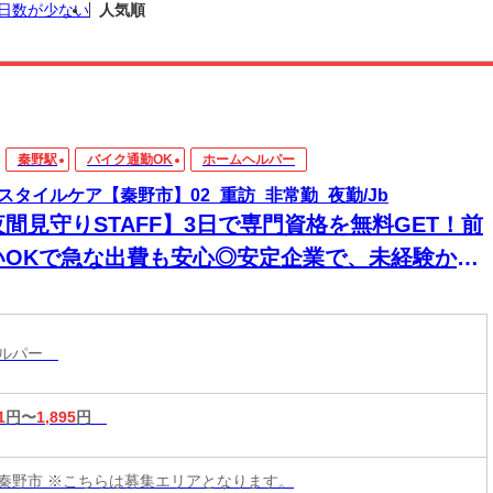
日数が少ない
人気順
秦野駅
バイク通勤OK
ホームヘルパー
スタイルケア【秦野市】02_重訪_非常勤_夜勤/Jb
夜間見守りSTAFF】3日で専門資格を無料GET！前
いOKで急な出費も安心◎安定企業で、未経験から
来役立つスキルと高収入をその手に！
ヘルパー
1
円〜
1,895
円
秦野市 ※こちらは募集エリアとなります。