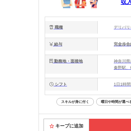
収
職種
デリバ
給与
完全歩合
勤務地・面接地
神奈川県
秦野駅、
シフト
1日1時間
スキルが身に付く
曜日や時間が選べ
キープに追加