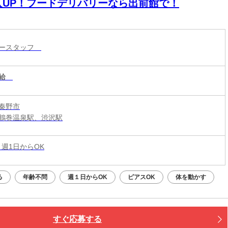
入UP！フードデリバリーなら出前館で！
リースタッフ
給
秦野市
鶴巻温泉駅、渋沢駅
 週1日からOK
る
年齢不問
週１日からOK
ピアスOK
体を動かす
すぐ応募する