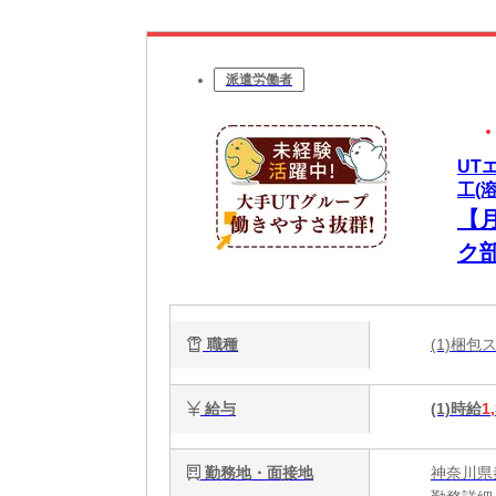
派遣労働者
UT
工(
【
ク
職種
(1)梱
給与
(1)時給
1
勤務地・面接地
神奈川県