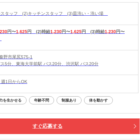
ールスタッフ (2)キッチンスタッフ (3)皿洗い・洗い場
,230
円〜
1,625
円
(2)時給
1,230
円〜
1,625
円
(3)時給
1,230
円〜
野市尾尻575-1
バス5分、東海大学前駅 バス20分、渋沢駅 バス20分
 週1日からOK
力を生かせる
年齢不問
制服あり
体を動かす
すぐ応募する