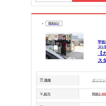
職業紹介
宇佐
ス) /
【
ス
主
職種
ガソリ
給与
時給
1,40