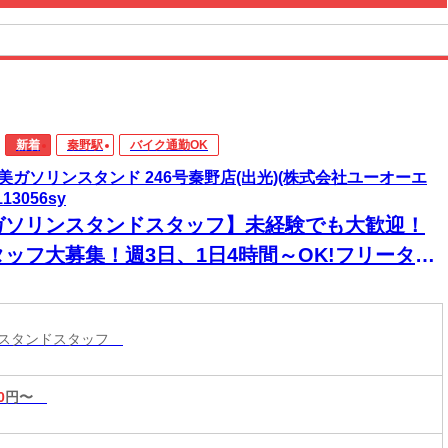
新着
秦野駅
バイク通勤OK
美ガソリンスタンド 246号秦野店(出光)(株式会社ユーオーエ
113056sy
ガソリンスタンドスタッフ】未経験でも大歓迎！
タッフ大募集！週3日、1日4時間～OK!フリーター/
婦(夫)募集!充実した研修で安心してスタート☆
ンスタンドスタッフ
0
円〜