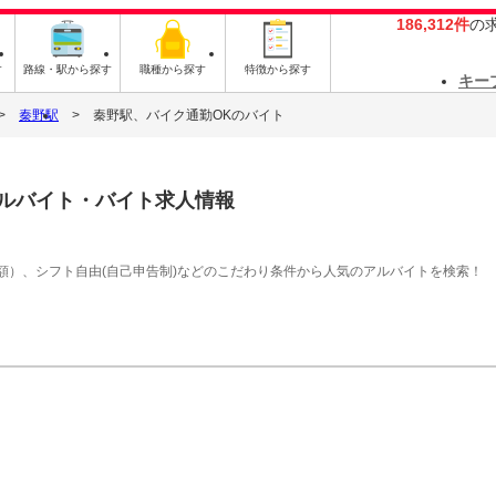
186,312件
の
す
路線・駅から探す
職種から探す
特徴から探す
キー
秦野駅
秦野駅、バイク通勤OKのバイト
ルバイト・バイト求人情報
額）、シフト自由(自己申告制)などのこだわり条件から人気のアルバイトを検索！