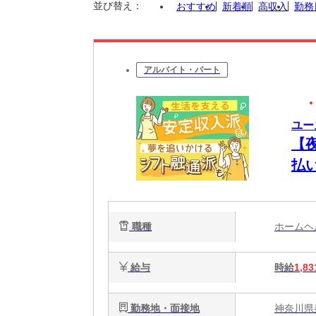
並び替え：
おすすめ
新着順
高収入
勤務
アルバイト・パート
ユー
【
払
将
職種
ホーム
給与
時給
1,83
勤務地・面接地
神奈川県