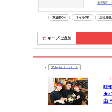
秦野駅、
車通勤OK
ネイルOK
正社員登
キープに追加
アルバイト・パート
町田
★
由
一