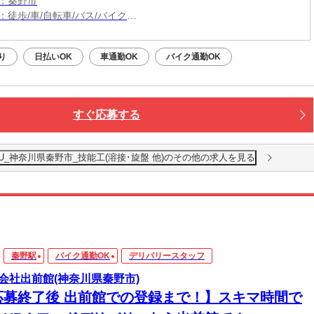
：秦野市
：徒歩/車/自転車/バス/バイク
：秦野駅から車8分
（無料）駐車場利用OK
り
日払いOK
車通勤OK
バイク通勤OK
すぐ応募する
_神奈川県秦野市_技能工(溶接･旋盤 他)のその他の求人を見る
秦野駅
バイク通勤OK
デリバリースタッフ
会社出前館(神奈川県秦野市)
応募終了後 出前館での登録まで！】スキマ時間で