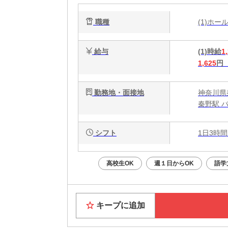
職種
(1)ホ
給与
(1)時給
1
1,625
円
勤務地・面接地
神奈川県秦
秦野駅 
シフト
1日3時間
高校生OK
週１日からOK
語学
キープに追加