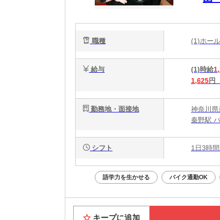
一
職種
(1)ホ
給与
(1)時給
1
1,625
円
勤務地・面接地
神奈川県秦
秦野駅 
シフト
1日3時間
語学力を生かせる
バイク通勤OK
キープに追加