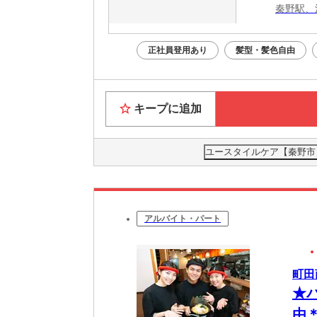
秦野駅、
正社員登用あり
髪型・髪色自由
キープに追加
ユースタイルケア【秦野市】
アルバイト・パート
町田
★
由