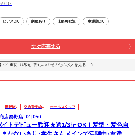
渋沢駅
ピアスOK
制服あり
未経験歓迎
車通勤OK
すぐ応募する
02_重訪_非常勤_夜勤/Jbのその他の求人を見る
秦野駅
交通費支給
ホールスタッフ
商店秦野店_01[050]
バイトデビュー歓迎★週1/3h~OK！髪型・髪色自
＊まかないあり♪学生さんメインで活躍中♪友達と