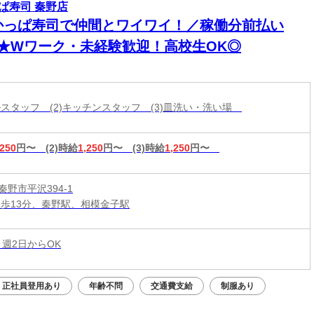
ぱ寿司 秦野店
かっぱ寿司で仲間とワイワイ！／稼働分前払い
K★Wワーク・未経験歓迎！高校生OK◎
ールスタッフ (2)キッチンスタッフ (3)皿洗い・洗い場
,250
円〜
(2)時給
1,250
円〜
(3)時給
1,250
円〜
野市平沢394-1
徒歩13分、秦野駅、相模金子駅
 週2日からOK
正社員登用あり
年齢不問
交通費支給
制服あり