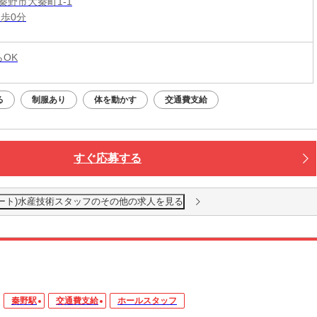
秦野市大秦町1-1
徒歩0分
らOK
る
制服あり
体を動かす
交通費支給
すぐ応募する
店(パート)水産技術スタッフのその他の求人を見る
秦野駅
交通費支給
ホールスタッフ