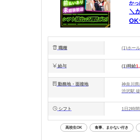
かっ
＼
O
職種
(1)ホ
給与
(1)時給
1
勤務地・面接地
神奈川県秦
渋沢駅 
シフト
1日2時間
高校生OK
食事、まかない付き