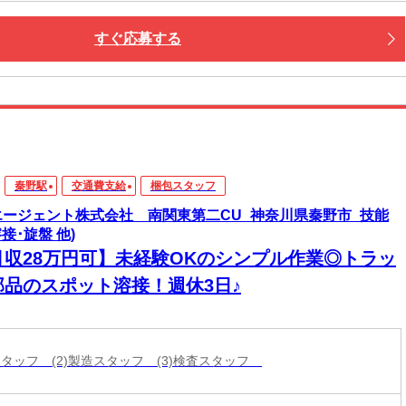
すぐ応募する
秦野駅
交通費支給
梱包スタッフ
エージェント株式会社 南関東第二CU_神奈川県秦野市_技能
溶接･旋盤 他)
月収28万円可】未経験OKのシンプル作業◎トラッ
部品のスポット溶接！週休3日♪
包スタッフ (2)製造スタッフ (3)検査スタッフ