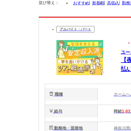
並び替え：
おすすめ
新着順
高収入
勤務
アルバイト・パート
ユー
【
払
将
職種
ホーム
給与
時給
1,83
勤務地・面接地
神奈川県