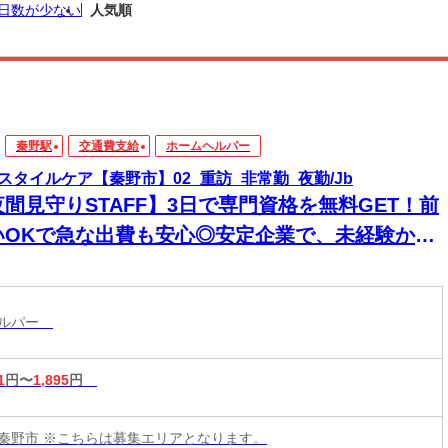
日数が少ない
人気順
秦野駅
交通費支給
ホームヘルパー
スタイルケア【秦野市】02_重訪_非常勤_夜勤/Jb
夜間見守りSTAFF】3日で専門資格を無料GET！前
いOKで急な出費も安心◎安定企業で、未経験から
来役立つスキルと高収入をその手に！
ヘルパー
1
円〜
1,895
円
秦野市 ※こちらは募集エリアとなります。