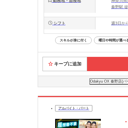
勤務地・面接地
神奈川県
秦野駅 
シフト
週3日か
スキルが身に付く
曜日や時間が選べ
キープに追加
Odakyu OX 秦野
アルバイト・パート