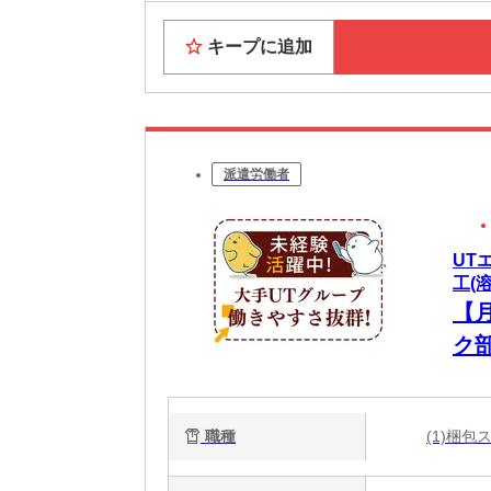
キープに追加
派遣労働者
UT
工(
【
ク
職種
(1)梱