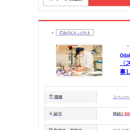
アルバイト・パート
Od
〈ス
事
職種
スーパ
給与
時給
1,50