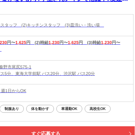
緒に応募OK★履歴書不要
ールスタッフ (2)キッチンスタッフ (3)皿洗い・洗い場
,230
円〜
1,625
円
(2)時給
1,230
円〜
1,625
円
(3)時給
1,230
円〜
野市尾尻575-1
バス5分、東海大学前駅 バス20分、渋沢駅 バス20分
 週1日からOK
制服あり
体を動かす
車通勤OK
高校生OK
すぐ応募する