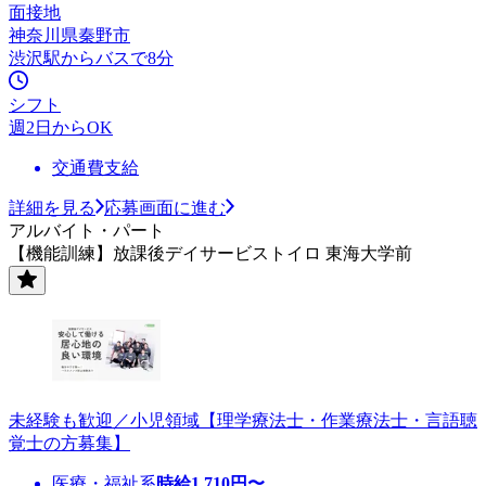
面接地
神奈川県秦野市
渋沢駅からバスで8分
シフト
週2日からOK
交通費支給
詳細を見る
応募画面に進む
アルバイト・パート
【機能訓練】放課後デイサービストイロ 東海大学前
未経験も歓迎／小児領域【理学療法士・作業療法士・言語聴
覚士の方募集】
医療・福祉系
時給
1,710
円〜