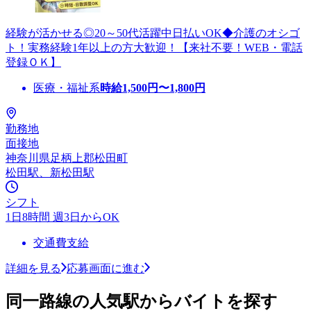
経験が活かせる◎20～50代活躍中日払いOK◆介護のオシゴ
ト！実務経験1年以上の方大歓迎！【来社不要！WEB・電話
登録ＯＫ】
医療・福祉系
時給
1,500
円〜
1,800
円
勤務地
面接地
神奈川県足柄上郡松田町
松田駅、新松田駅
シフト
1日8時間 週3日からOK
交通費支給
詳細を見る
応募画面に進む
同一路線の人気駅からバイトを探す