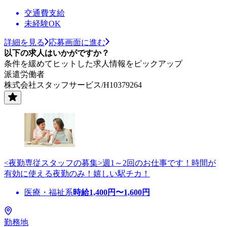
交通費支給
未経験OK
詳細を見る
応募画面に進む
以下の求人はいかがですか？
条件を緩めてヒットした求人情報をピックアップ
派遣労働者
株式会社スタッフサービス/H10379264
<夜勤専従スタッフの募集>週1～2回のお仕事です！時間が
有効に使える夜勤のみ！嬉しい駅チカ！
医療・福祉系
時給
1,400
円〜
1,600
円
勤務地