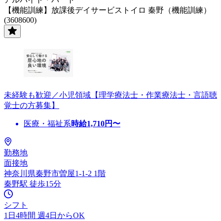
【機能訓練】放課後デイサービストイロ 秦野（機能訓練）
(3608600)
未経験も歓迎／小児領域【理学療法士・作業療法士・言語聴
覚士の方募集】
医療・福祉系
時給
1,710
円〜
勤務地
面接地
神奈川県秦野市曽屋1-1-2 1階
秦野駅 徒歩15分
シフト
1日4時間 週4日からOK