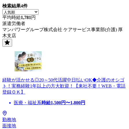
検索結果
4
件
平均時給
1,781
円
派遣労働者
マンパワーグループ株式会社 ケアサービス事業部(介護) 厚
木支店
経験が活かせる◎20～50代活躍中日払いOK◆介護のオシゴ
ト！実務経験1年以上の方大歓迎！【来社不要！WEB・電話
登録ＯＫ】
医療・福祉系
時給
1,500
円〜
1,800
円
勤務地
面接地