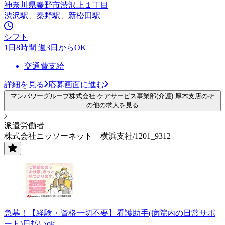
神奈川県秦野市渋沢上１丁目
渋沢駅、秦野駅、新松田駅
シフト
1日8時間 週3日からOK
交通費支給
詳細を見る
応募画面に進む
マンパワーグループ株式会社 ケアサービス事業部(介護) 厚木支店のそ
の他の求人を見る
派遣労働者
株式会社ニッソーネット 横浜支社/1201_9312
急募！【経験・資格一切不要】看護助手(病院内の日常サポ
ート)日払いok