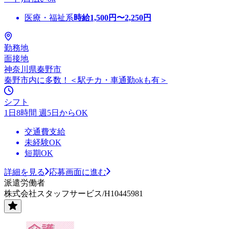
医療・福祉系
時給
1,500
円〜
2,250
円
勤務地
面接地
神奈川県秦野市
秦野市内に多数！＜駅チカ・車通勤okも有＞
シフト
1日8時間 週5日からOK
交通費支給
未経験OK
短期OK
詳細を見る
応募画面に進む
派遣労働者
株式会社スタッフサービス/H10445981