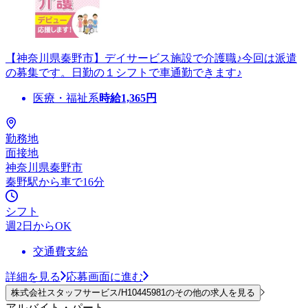
【神奈川県秦野市】デイサービス施設で介護職♪今回は派遣
の募集です。日勤の１シフトで車通勤できます♪
医療・福祉系
時給
1,365
円
勤務地
面接地
神奈川県秦野市
秦野駅から車で16分
シフト
週2日からOK
交通費支給
詳細を見る
応募画面に進む
株式会社スタッフサービス/H10445981のその他の求人を見る
アルバイト・パート