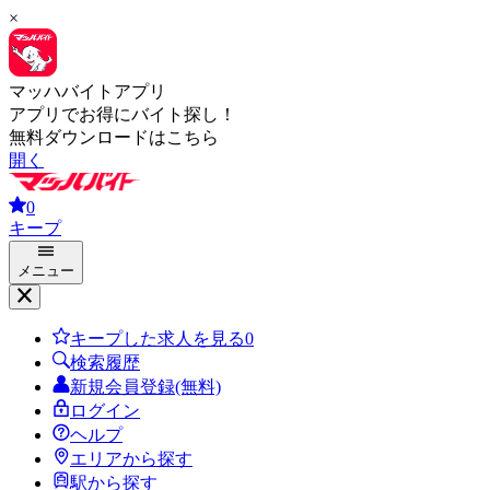
×
マッハバイトアプリ
アプリでお得にバイト探し！
無料ダウンロードはこちら
開く
0
キープ
メニュー
キープした求人を見る
0
検索履歴
新規会員登録(無料)
ログイン
ヘルプ
エリアから探す
駅から探す