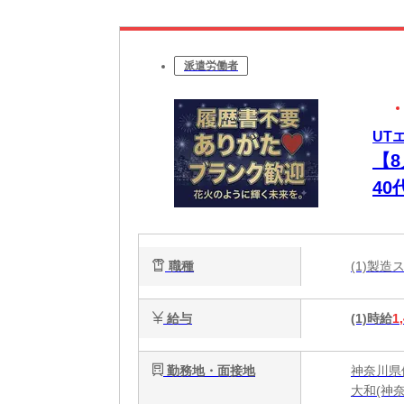
派遣労働者
UT
【
4
ュ
職種
(1)製
給与
(1)時給
1
勤務地・面接地
神奈川県
大和(神