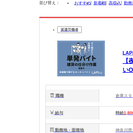
並び替え：
おすすめ
新着順
高収入
勤務
派遣労働者
LAP
【夜
い
職種
倉庫ス
給与
時給
1,80
勤務地・面接地
神奈川県