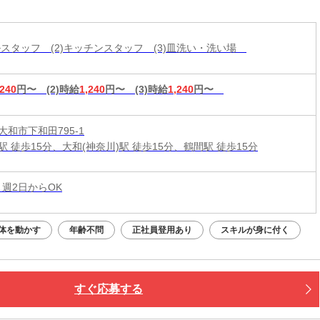
ー♪
ールスタッフ (2)キッチンスタッフ (3)皿洗い・洗い場
,240
円〜
(2)時給
1,240
円〜
(3)時給
1,240
円〜
和市下和田795-1
 徒歩15分、大和(神奈川)駅 徒歩15分、鶴間駅 徒歩15分
 週2日からOK
体を動かす
年齢不問
正社員登用あり
スキルが身に付く
すぐ応募する