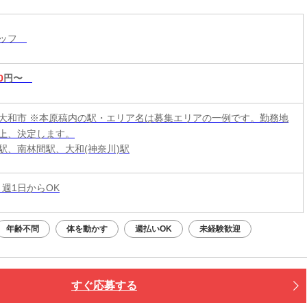
バツグン★週1日～OK！
タッフ
0
円〜
大和市 ※本原稿内の駅・エリア名は募集エリアの一例です。勤務地
上、決定します。
駅、南林間駅、大和(神奈川)駅
 週1日からOK
年齢不問
体を動かす
週払いOK
未経験歓迎
すぐ応募する