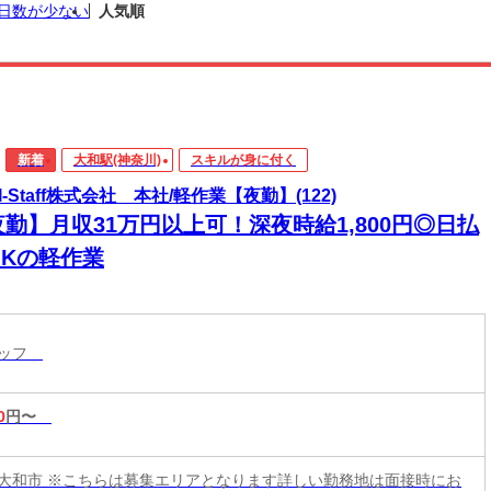
日数が少ない
人気順
新着
大和駅(神奈川)
スキルが身に付く
I-Staff株式会社 本社/軽作業【夜勤】(122)
勤】月収31万円以上可！深夜時給1,800円◎日払
OKの軽作業
タッフ
0
円〜
大和市 ※こちらは募集エリアとなります詳しい勤務地は面接時にお