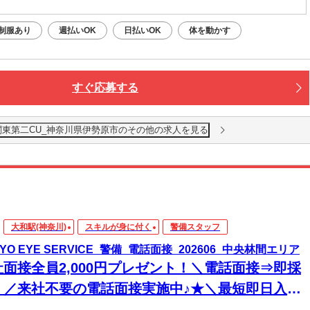
制服あり
週払いOK
日払いOK
体を動かす
すぐ応募する
関東第二CU_神奈川県伊勢原市のその他の求人を見る
大和駅(神奈川)
スキルが身に付く
警備スタッフ
KYO EYE SERVICE_警備_電話面接_202606_中央林間エリア
社面接全員2,000円プレゼント！＼電話面接⇒即採
！／来社不要の電話面接実施中♪★＼最短即日入寮
K／スマホ貸出あり！食事券の配布アリ！働きやす