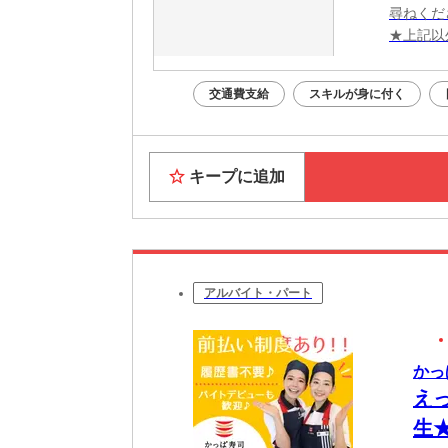
尋ねくだ
★上記以
交通費支給
スキルが身に付く
キープに追加
アルバイト・パート
かっ
え
生