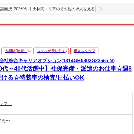
警備_電話面接_202606_中央林間エリアのその他の求人を見る
大和駅(神奈川)
スキルが身に付く
組立スタッフ
会社綜合キャリアオプション(1314GH0803G23★5-N)
20代～40代活躍中】社保完備・派遣のお仕事☆週5
働ける☆特装車の検査/日払いOK
タッフ
0
円〜