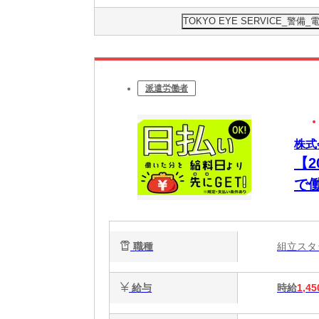
TOKYO EYE SERVICE_
派遣労働者
株式
【
で
職種
組立ス
給与
時給
1,45