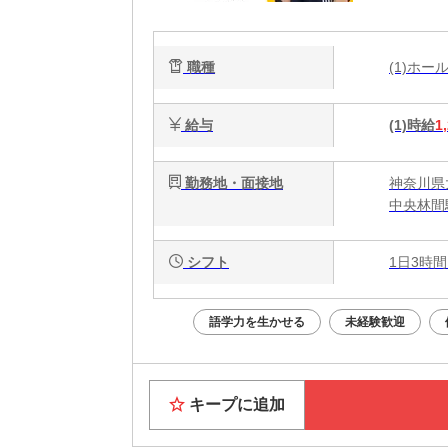
ビュ
職種
(1)ホ
給与
(1)時給
1
勤務地・面接地
神奈川県大
中央林間駅
シフト
1日3時間
語学力を生かせる
未経験歓迎
キープに追加