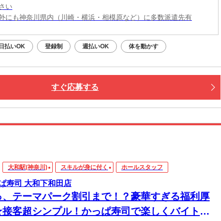
さい
外にも神奈川県内（川崎・横浜・相模原など）に多数派遣先有
日払いOK
登録制
週払いOK
体を動かす
すぐ応募する
大和駅(神奈川)
スキルが身に付く
ホールスタッフ
ぱ寿司 大和下和田店
っ、テーマパーク割引まで！？豪華すぎる福利厚
★接客超シンプル！かっぱ寿司で楽しくバイトデ