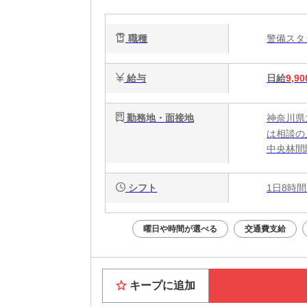
さ
職種
警備ス
給与
日給
9,90
勤務地・面接地
神奈川県
は相談の
中央林間
シフト
1日8時間
曜日や時間が選べる
交通費支給
キープに追加