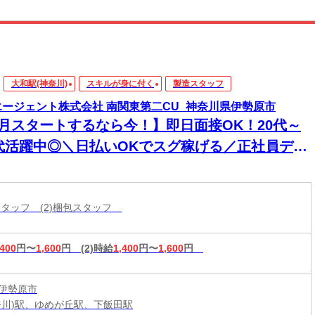
大和駅(神奈川)
スキルが身に付く
製造スタッフ
エージェント株式会社 南関東第二CU_神奈川県伊勢原市
8月スタートするなら今！】即日面接OK！20代～
0代活躍中◎＼日払いOKでスグ稼げる／正社員デビ
ー応援！
造スタッフ (2)梱包スタッフ
,400
円〜
1,600
円
(2)時給
1,400
円〜
1,600
円
伊勢原市
奈川)駅、ゆめが丘駅、下飯田駅