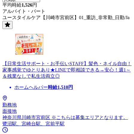
平均時給
1,526
円
アルバイト・パート
ユースタイルケア【川崎市宮前区】01_重訪_非常勤_日勤/Ja
【日常生活サポート・お手伝いSTAFF】髪色・ネイル自由！
家事感覚でゆとりあり★LINEで即相談できる→安心！週1～
＆残業なしで私生活両立◎
ホームヘルパー
時給
1,510
円
勤務地
面接地
神奈川県川崎市宮前区 ※こちらは募集エリアとなります。
鷺沼駅、宮崎台駅、宮前平駅