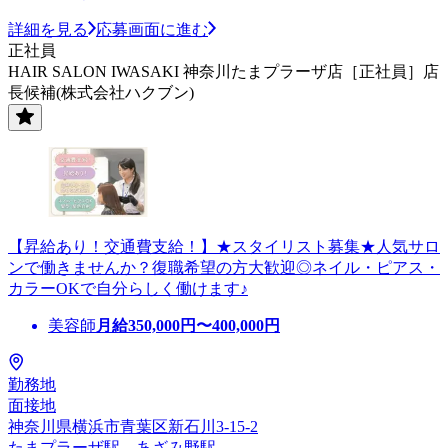
詳細を見る
応募画面に進む
正社員
HAIR SALON IWASAKI 神奈川たまプラーザ店［正社員］店
長候補(株式会社ハクブン)
【昇給あり！交通費支給！】★スタイリスト募集★人気サロ
ンで働きませんか？復職希望の方大歓迎◎ネイル・ピアス・
カラーOKで自分らしく働けます♪
美容師
月給
350,000
円〜
400,000
円
勤務地
面接地
神奈川県横浜市青葉区新石川3-15-2
たまプラーザ駅、あざみ野駅