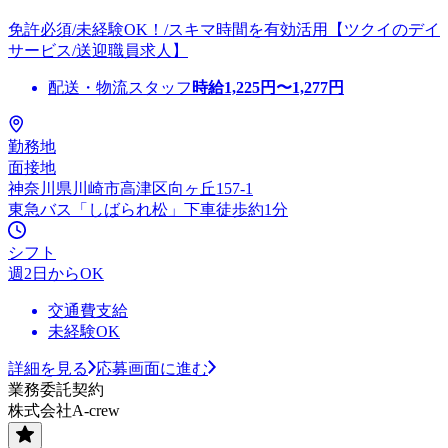
免許必須/未経験OK！/スキマ時間を有効活用【ツクイのデイ
サービス/送迎職員求人】
配送・物流スタッフ
時給
1,225
円〜
1,277
円
勤務地
面接地
神奈川県川崎市高津区向ヶ丘157-1
東急バス「しばられ松」下車徒歩約1分
シフト
週2日からOK
交通費支給
未経験OK
詳細を見る
応募画面に進む
業務委託契約
株式会社A-crew