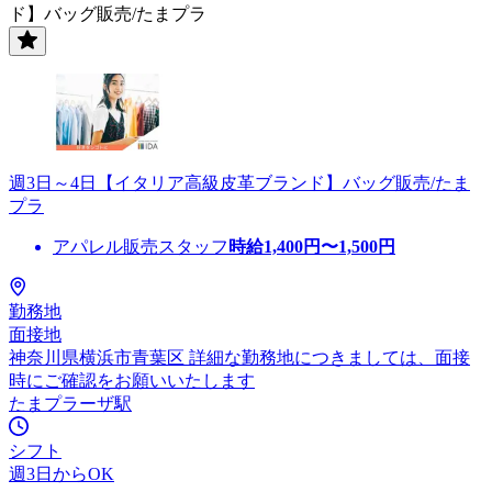
ド】バッグ販売/たまプラ
週3日～4日【イタリア高級皮革ブランド】バッグ販売/たま
プラ
アパレル販売スタッフ
時給
1,400
円〜
1,500
円
勤務地
面接地
神奈川県横浜市青葉区 詳細な勤務地につきましては、面接
時にご確認をお願いいたします
たまプラーザ駅
シフト
週3日からOK