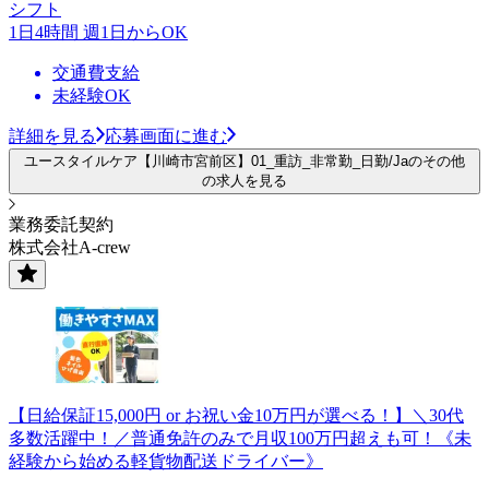
シフト
1日4時間 週1日からOK
交通費支給
未経験OK
詳細を見る
応募画面に進む
ユースタイルケア【川崎市宮前区】01_重訪_非常勤_日勤/Jaのその他
の求人を見る
業務委託契約
株式会社A-crew
【日給保証15,000円 or お祝い金10万円が選べる！】＼30代
多数活躍中！／普通免許のみで月収100万円超えも可！《未
経験から始める軽貨物配送ドライバー》