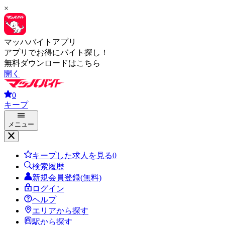
×
マッハバイトアプリ
アプリでお得にバイト探し！
無料ダウンロードはこちら
開く
0
キープ
メニュー
キープした求人を見る
0
検索履歴
新規会員登録(無料)
ログイン
ヘルプ
エリアから探す
駅から探す