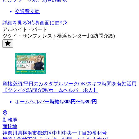
交通費支給
詳細を見る
応募画面に進む
アルバイト・パート
ツクイ・サンフォレスト横浜センター北(訪問介護)
資格必須/平日のみ＆ダブルワークOK/スキマ時間を有効活用
【ツクイの訪問介護/ホームヘルパー求人】
ホームヘルパー
時給
1,305
円〜
1,892
円
勤務地
面接地
神奈川県横浜市都筑区中川中央一丁目39番44号