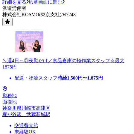
詳細を見る
応募画面に進む
派遣労働者
株式会社KOSMO(東京支社)/H7248
＼週4日～◎夜勤だけ／食品倉庫の軽作業スタッフ☆最大
1875円
配送・物流スタッフ
時給
1,500
円〜
1,875
円
勤務地
面接地
神奈川県川崎市高津区
梶が谷駅、武蔵新城駅
交通費支給
未経験OK