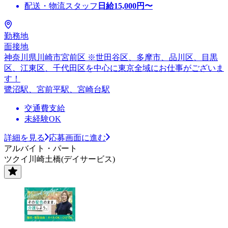
配送・物流スタッフ
日給
15,000
円〜
勤務地
面接地
神奈川県川崎市宮前区 ※世田谷区、多摩市、品川区、目黒
区、江東区、千代田区を中心に東京全域にお仕事がございま
す！
鷺沼駅、宮前平駅、宮崎台駅
交通費支給
未経験OK
詳細を見る
応募画面に進む
アルバイト・パート
ツクイ川崎土橋(デイサービス)