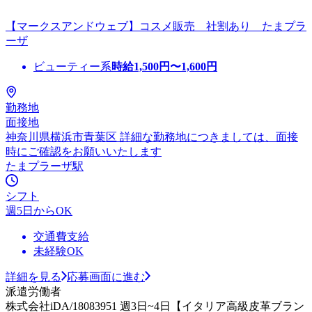
【マークスアンドウェブ】コスメ販売 社割あり たまプラ
ーザ
ビューティー系
時給
1,500
円〜
1,600
円
勤務地
面接地
神奈川県横浜市青葉区 詳細な勤務地につきましては、面接
時にご確認をお願いいたします
たまプラーザ駅
シフト
週5日からOK
交通費支給
未経験OK
詳細を見る
応募画面に進む
派遣労働者
株式会社iDA/18083951 週3日~4日【イタリア高級皮革ブラン