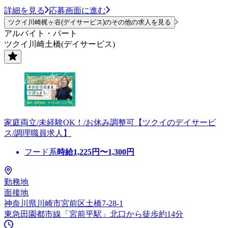
詳細を見る
応募画面に進む
ツクイ川崎梶ヶ谷(デイサービス)のその他の求人を見る
アルバイト・パート
ツクイ川崎土橋(デイサービス)
家庭両立/未経験OK！/お休み調整可【ツクイのデイサービ
ス/調理職員求人】
フード系
時給
1,225
円〜
1,300
円
勤務地
面接地
神奈川県川崎市宮前区土橋7-28-1
東急田園都市線「宮前平駅」北口から徒歩約14分