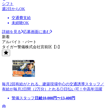
シフト
週2日からOK
交通費支給
未経験OK
詳細を見る
応募画面に進む
新着
アルバイト・パート
タイガー警備株式会社宮前区【1】
毎月2回有給がとれる、建築現場中心の交通誘導スタッフ／
有給が毎月2日間（2万分）とれる◎日払い可！中高年活躍
警備スタッフ
日給
10,000
円〜
13,400
円