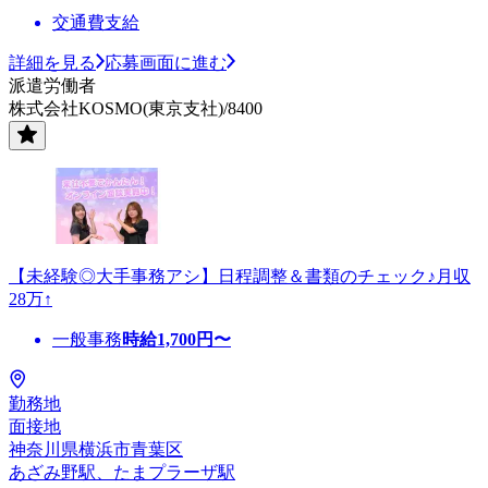
交通費支給
詳細を見る
応募画面に進む
派遣労働者
株式会社KOSMO(東京支社)/8400
【未経験◎大手事務アシ】日程調整＆書類のチェック♪月収
28万↑
一般事務
時給
1,700
円〜
勤務地
面接地
神奈川県横浜市青葉区
あざみ野駅、たまプラーザ駅