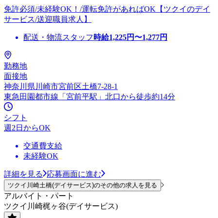
免許必須/未経験OK！/運転免許があればOK【ツクイのデイ
サービス/送迎職員求人】
配送・物流スタッフ
時給
1,225
円〜
1,277
円
勤務地
面接地
神奈川県川崎市宮前区土橋7-28-1
東急田園都市線「宮前平駅」北口から徒歩約14分
シフト
週2日からOK
交通費支給
未経験OK
詳細を見る
応募画面に進む
ツクイ川崎土橋(デイサービス)のその他の求人を見る
アルバイト・パート
ツクイ川崎梶ヶ谷(デイサービス)