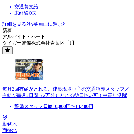
交通費支給
未経験OK
詳細を見る
応募画面に進む
新着
アルバイト・パート
タイガー警備株式会社青葉区【1】
毎月2回有給がとれる、建築現場中心の交通誘導スタッフ／
有給が毎月2日間（2万分）とれる◎日払い可！中高年活躍
警備スタッフ
日給
10,000
円〜
13,400
円
勤務地
面接地