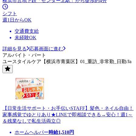
横浜市営地下鉄「センター北駅」から徒歩約4分
シフト
週1日からOK
交通費支給
未経験OK
詳細を見る
応募画面に進む
アルバイト・パート
ユースタイルケア【横浜市青葉区】01_重訪_非常勤_日勤/Ja
【日常生活サポート・お手伝いSTAFF】髪色・ネイル自由！
家事感覚でゆとりあり★LINEで即相談できる→安心！週1～
＆残業なしで私生活両立◎
ホームヘルパー
時給
1,510
円