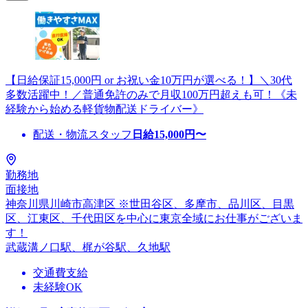
【日給保証15,000円 or お祝い金10万円が選べる！】＼30代
多数活躍中！／普通免許のみで月収100万円超えも可！《未
経験から始める軽貨物配送ドライバー》
配送・物流スタッフ
日給
15,000
円〜
勤務地
面接地
神奈川県川崎市高津区 ※世田谷区、多摩市、品川区、目黒
区、江東区、千代田区を中心に東京全域にお仕事がございま
す！
武蔵溝ノ口駅、梶が谷駅、久地駅
交通費支給
未経験OK