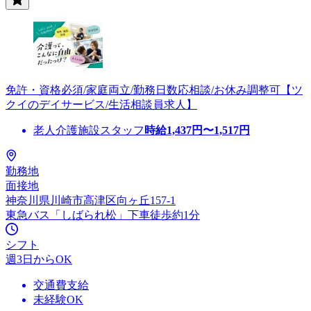
免許・資格必須/家庭両立/勤務日数応相談/お休み調整可【ツ
クイのデイサービス/生活相談員求人】
老人介護施設スタッフ
時給
1,437
円〜
1,517
円
勤務地
面接地
神奈川県川崎市高津区向ヶ丘157-1
東急バス「しばられ松」下車徒歩約1分
シフト
週3日からOK
交通費支給
未経験OK